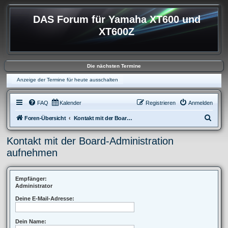
DAS Forum für Yamaha XT600 und
XT600Z
Die nächsten Termine
Anzeige der Termine für heute ausschalten
FAQ
Kalender
Registrieren
Anmelden
S
Foren-Übersicht
Kontakt mit der Board-Administration aufnehmen
u
Kontakt mit der Board-Administration
c
aufnehmen
h
e
Empfänger:
Administrator
Deine E-Mail-Adresse:
Dein Name: