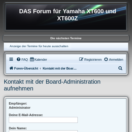
DAS Forum für Yamaha XT600 und
XT600Z
Die nächsten Termine
Anzeige der Termine für heute ausschalten
FAQ
Kalender
Registrieren
Anmelden
S
Foren-Übersicht
Kontakt mit der Board-Administration aufnehmen
u
Kontakt mit der Board-Administration
c
aufnehmen
h
e
Empfänger:
Administrator
Deine E-Mail-Adresse:
Dein Name: