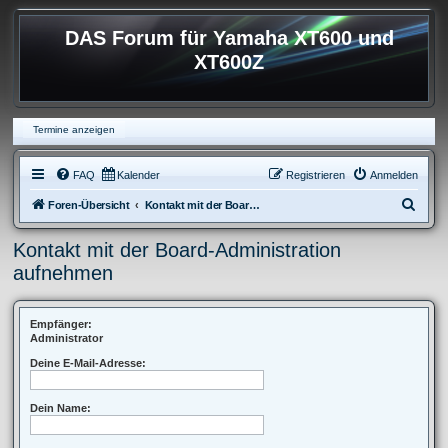
DAS Forum für Yamaha XT600 und
XT600Z
Termine anzeigen
FAQ
Kalender
Registrieren
Anmelden
S
Foren-Übersicht
Kontakt mit der Board-Administration aufnehmen
u
Kontakt mit der Board-Administration
c
aufnehmen
h
e
Empfänger:
Administrator
Deine E-Mail-Adresse:
Dein Name: