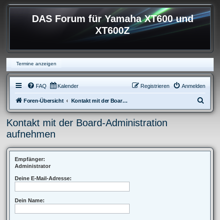
DAS Forum für Yamaha XT600 und
XT600Z
Termine anzeigen
FAQ
Kalender
Registrieren
Anmelden
S
Foren-Übersicht
Kontakt mit der Board-Administration aufnehmen
u
Kontakt mit der Board-Administration
c
aufnehmen
h
e
Empfänger:
Administrator
Deine E-Mail-Adresse:
Dein Name: