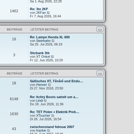
e
Sa 1. Aug 2026, 22:28
g
i
e
u
t
r
e
Re: 3te 2KF
r
B
1462
s
N
von
2KFan
a
e
t
e
Fr 7. Aug 2026, 16:44
g
i
e
u
t
r
e
r
B
s
a
BEITRÄGE
LETZTER BEITRAG
e
t
g
i
e
t
Re: Lampe Honda XL 600
r
16
N
r
von
Steinhahn
B
e
a
Sa 25. Jul 2026, 06:19
e
u
g
i
e
t
Sitzbank 3tb
3
s
r
N
von
XT Onkel
t
a
e
Fr 12. Jun 2026, 10:29
e
g
u
r
e
B
s
e
BEITRÄGE
LETZTER BEITRAG
t
i
e
t
SäXisches XT, Ténéré und Endu…
r
18
r
N
von
Henner
B
a
e
Di 27. Nov 2018, 23:50
e
g
u
i
e
t
Re: Itchty Boots sattelt um a…
6148
s
r
N
von
Lindi
t
a
e
Do 18. Jun 2026, 11:36
e
g
u
r
e
Re: TET Polen + Elektrik Prob…
B
1630
s
N
von
XTsucher
e
t
e
Di 28. Jul 2026, 16:54
i
e
u
t
r
e
zwischenstand februar 2007
r
43
B
s
N
von
frankie
a
e
t
e