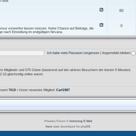
e
n usw.
I
f
d
n
T
-
F
f
80
o
F
e
o
p
o
e
s
i
r
d
A
c
u
-
F
l
0
m
T
e
 Zensur vorwerfen lassen müssen. Keine Chance auf Beiträge, die
l
F
e
e
age nach Einstellung im endgültigen Nirvana.
g
e
s
d
e
h
t
-
m
l
f
M
e
e
o
ü
i
r
r
l
n
K
Ich habe mein Passwort vergessen
|
Angemeldet bleiben
u
l
r
m
e
i
i
t
m
i
e
k
bare Mitglieder und 575 Gäste (basierend auf den aktiven Besuchern der letzten 5 Minuten)
r
:10 gleichzeitig online waren.
gesamt
7618
• Unser neuestes Mitglied:
Carl1987
Privates Forum ©
motorang
E-Mail
Aero
style developed for phpBB
Powered by
phpBB
® Forum Software © phpBB Limited