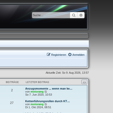
Suche
Erweiterte Suche
Registrieren
Anmelden
Aktuelle Zeit: So 9. Aug 2026, 13:57
BEITRÄGE
LETZTER BEITRAG
Anzugsmomente ... wenn man ke…
2
N
von
motorang
e
So 7. Jun 2020, 10:53
u
e
Kettenführungsrollen durch KT…
27
s
N
von
motorang
t
e
Di 1. Okt 2024, 08:51
e
u
r