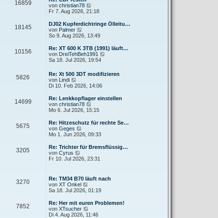
r
16859
B
s
N
von
christian78
a
e
t
e
Fr 7. Aug 2026, 21:18
g
i
e
u
t
r
e
DJ02 Kupferdichtringe Ölleitu…
r
18145
B
s
N
von
Palmer
a
e
t
e
So 9. Aug 2026, 13:49
g
i
e
u
t
r
e
Re: XT 600 K 3TB (1991) läuft…
r
10156
B
s
N
von
DreiTehBeh1991
a
e
t
e
Sa 18. Jul 2026, 19:54
g
i
e
u
t
r
e
Re: Xt 500 3DT modifizieren
r
B
5826
s
N
von
Lindi
a
e
t
e
Di 10. Feb 2026, 14:06
g
i
e
u
t
r
e
Re: Lenkkopflager einstellen
r
B
14699
s
N
von
christian78
a
e
t
e
Mo 6. Jul 2026, 15:15
g
i
e
u
t
r
e
Re: Hitzeschutz für rechte Se…
r
5675
B
s
N
von
Geges
a
e
t
e
Mo 1. Jun 2026, 09:33
g
i
e
u
t
r
e
Re: Trichter für Bremsflüssig…
r
3205
B
s
N
von
Cyrus
a
e
t
e
Fr 10. Jul 2026, 23:31
g
i
e
u
t
r
e
r
B
s
Re: TM34 B70 läuft nach
a
e
3270
t
N
von
XT Onkel
g
i
e
e
Sa 18. Jul 2026, 01:19
t
r
u
r
B
e
Re: Her mit euren Problemen!
a
e
7852
s
N
von
XTsucher
g
i
t
e
Di 4. Aug 2026, 11:46
t