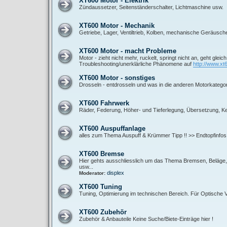
XT600 Motor - Elektrik
Zündaussetzer, Seitenständerschalter, Lichtmaschine usw.
XT600 Motor - Mechanik
Getriebe, Lager, Ventiltrieb, Kolben, mechanische Geräusch
XT600 Motor - macht Probleme
Motor - zieht nicht mehr, ruckelt, springt nicht an, geht gleic
Troubleshooting/unerklärliche Phänomene auf
http://www.xt
XT600 Motor - sonstiges
Drosseln - entdrosseln und was in die anderen Motorkategor
XT600 Fahrwerk
Räder, Federung, Höher- und Tieferlegung, Übersetzung, Ket
XT600 Auspuffanlage
alles zum Thema Auspuff & Krümmer Tipp !! >> Endtopfinfos
XT600 Bremse
Hier gehts ausschliesslich um das Thema Bremsen, Beläge, B
usw...
displex
Moderator:
XT600 Tuning
Tuning, Optimierung im technischen Bereich. Für Optische
XT600 Zubehör
Zubehör & Anbauteile Keine Suche/Biete-Einträge hier !