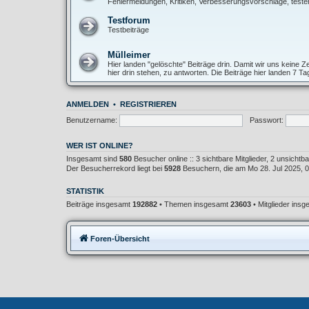
Fehlermeldungen, Kritiken, Verbesserungsvorschläge, teste
Testforum
Testbeiträge
Mülleimer
Hier landen "gelöschte" Beiträge drin. Damit wir uns keine
hier drin stehen, zu antworten. Die Beiträge hier landen 7 T
ANMELDEN
•
REGISTRIEREN
Benutzername:
Passwort:
WER IST ONLINE?
Insgesamt sind
580
Besucher online :: 3 sichtbare Mitglieder, 2 unsicht
Der Besucherrekord liegt bei
5928
Besuchern, die am Mo 28. Jul 2025, 02
STATISTIK
Beiträge insgesamt
192882
• Themen insgesamt
23603
• Mitglieder ins
Foren-Übersicht