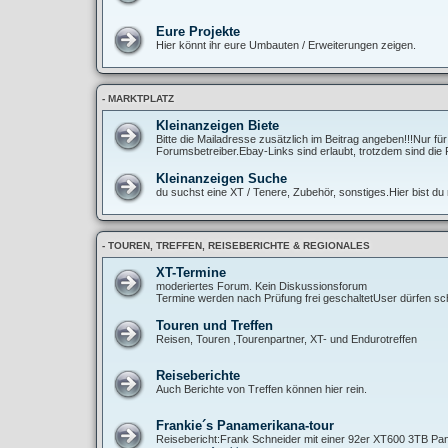
Eure Projekte
Hier könnt ihr eure Umbauten / Erweiterungen zeigen.
- MARKTPLATZ
Kleinanzeigen Biete
Bitte die Mailadresse zusätzlich im Beitrag angeben!!!Nur fü
Forumsbetreiber.Ebay-Links sind erlaubt, trotzdem sind die 
Kleinanzeigen Suche
du suchst eine XT / Tenere, Zubehör, sonstiges.Hier bist du r
- TOUREN, TREFFEN, REISEBERICHTE & REGIONALES
XT-Termine
moderiertes Forum. Kein Diskussionsforum
Termine werden nach Prüfung frei geschaltetUser dürfen sch
Touren und Treffen
Reisen, Touren ,Tourenpartner, XT- und Endurotreffen
Reiseberichte
Auch Berichte von Treffen können hier rein.
Frankie´s Panamerikana-tour
Reisebericht:Frank Schneider mit einer 92er XT600 3TB Pan