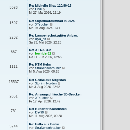
e
u
r
r
e
Re: Michelin Sirac 120/80-18
a
5086
B
s
N
von
Lindi
g
e
t
e
Mi 27. Mai 2026, 22:19
i
e
u
t
r
e
Re: Supermotoumbau in 2024
r
B
1507
s
N
von
XTsucher
a
e
t
e
Mo 19. Aug 2024, 13:11
g
i
e
u
t
r
e
Re: Lampenschutzgitter Anbau.
r
B
2202
s
N
von
diya_nir
a
e
t
e
Sa 23. Mai 2026, 22:13
g
i
e
u
t
r
e
Re: XT 600 43f
r
667
B
s
N
von
lowrider82
a
e
t
e
Do 11. Jun 2026, 18:55
g
i
e
u
t
r
e
Re: KTM Helm
r
1111
B
s
N
von
Straßenschrauber
a
e
t
e
Mi 5. Aug 2026, 09:15
g
i
e
u
t
r
e
Re: Grüße aus Kirgistan
r
B
15537
s
N
von
3tb_im_Norden
a
e
t
e
Mo 3. Aug 2026, 22:38
g
i
e
u
t
r
e
Re: Ansaugschläuche 3D-Drucken
r
B
2051
s
N
von
XTsucher
a
e
t
e
Fr 17. Apr 2026, 12:49
g
i
e
u
t
r
e
Re: E-Starter nachrüsten
r
781
B
s
N
von
DY-99
a
e
t
e
Mo 11. Aug 2025, 00:20
g
i
e
u
t
r
e
Re: Hallo aus Berlin
r
B
5244
s
N
von
Straßenschrauber
a
e
t