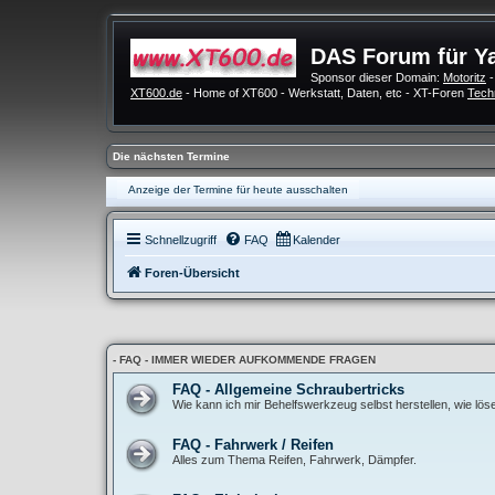
DAS Forum für Y
Sponsor dieser Domain:
Motoritz
-
XT600.de
- Home of XT600 - Werkstatt, Daten, etc - XT-Foren
Tech
Die nächsten Termine
Anzeige der Termine für heute ausschalten
Schnellzugriff
FAQ
Kalender
Foren-Übersicht
- FAQ - IMMER WIEDER AUFKOMMENDE FRAGEN
FAQ - Allgemeine Schraubertricks
Wie kann ich mir Behelfswerkzeug selbst herstellen, wie lö
FAQ - Fahrwerk / Reifen
Alles zum Thema Reifen, Fahrwerk, Dämpfer.