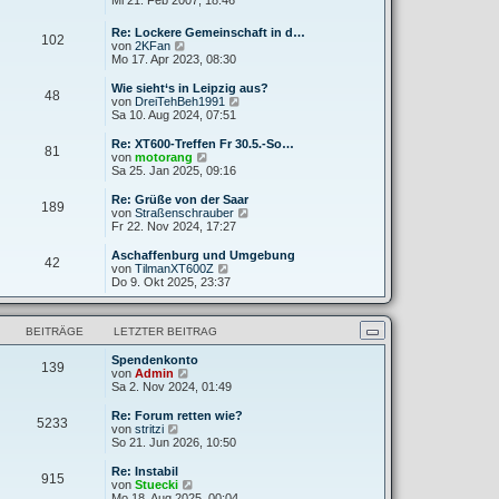
Mi 21. Feb 2007, 18:46
g
i
e
u
t
r
e
Re: Lockere Gemeinschaft in d…
r
B
102
s
N
von
2KFan
a
e
t
e
Mo 17. Apr 2023, 08:30
g
i
e
u
t
r
e
Wie sieht‘s in Leipzig aus?
r
B
48
s
N
von
DreiTehBeh1991
a
e
t
e
Sa 10. Aug 2024, 07:51
g
i
e
u
t
r
e
Re: XT600-Treffen Fr 30.5.-So…
r
81
B
s
N
von
motorang
a
e
t
e
Sa 25. Jan 2025, 09:16
g
i
e
u
t
r
e
Re: Grüße von der Saar
r
189
B
s
N
von
Straßenschrauber
a
e
t
e
Fr 22. Nov 2024, 17:27
g
i
e
u
t
r
e
Aschaffenburg und Umgebung
r
42
B
s
N
von
TilmanXT600Z
a
e
t
e
Do 9. Okt 2025, 23:37
g
i
e
u
t
r
e
r
B
s
a
BEITRÄGE
LETZTER BEITRAG
e
t
g
i
e
t
Spendenkonto
r
139
N
r
von
Admin
B
e
a
Sa 2. Nov 2024, 01:49
e
u
g
i
e
t
Re: Forum retten wie?
5233
s
N
r
von
stritzi
t
e
a
So 21. Jun 2026, 10:50
e
u
g
r
e
Re: Instabil
915
B
s
N
von
Stuecki
e
t
e
Mo 18. Aug 2025, 00:04