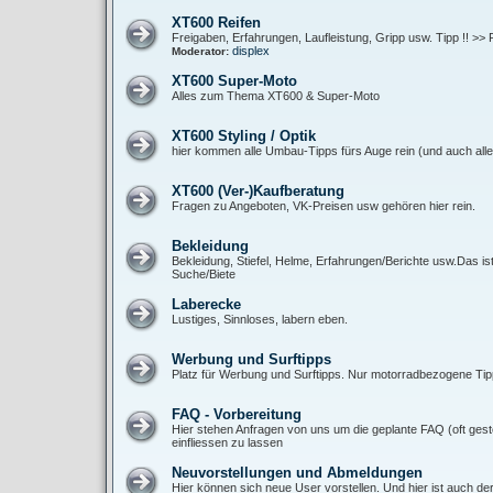
XT600 Reifen
Freigaben, Erfahrungen, Laufleistung, Gripp usw. Tipp !! >> 
displex
Moderator:
XT600 Super-Moto
Alles zum Thema XT600 & Super-Moto
XT600 Styling / Optik
hier kommen alle Umbau-Tipps fürs Auge rein (und auch alle 
XT600 (Ver-)Kaufberatung
Fragen zu Angeboten, VK-Preisen usw gehören hier rein.
Bekleidung
Bekleidung, Stiefel, Helme, Erfahrungen/Berichte usw.Das is
Suche/Biete
Laberecke
Lustiges, Sinnloses, labern eben.
Werbung und Surftipps
Platz für Werbung und Surftipps. Nur motorradbezogene Tipp
FAQ - Vorbereitung
Hier stehen Anfragen von uns um die geplante FAQ (oft gest
einfliessen zu lassen
Neuvorstellungen und Abmeldungen
Hier können sich neue User vorstellen. Und hier ist auch de