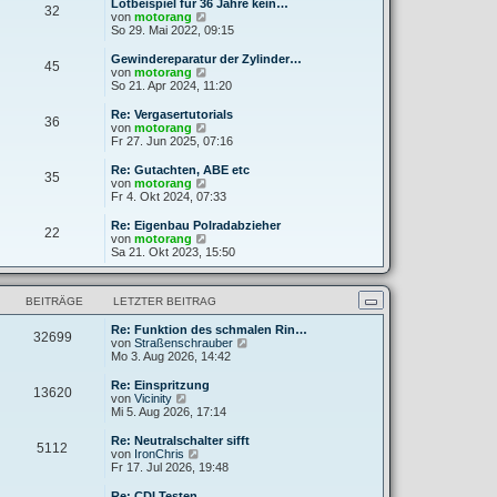
e
Lötbeispiel für 36 Jahre kein…
32
B
s
N
von
motorang
e
t
e
So 29. Mai 2022, 09:15
i
e
u
t
r
e
Gewindereparatur der Zylinder…
r
45
B
s
N
von
motorang
a
e
t
e
So 21. Apr 2024, 11:20
g
i
e
u
t
r
e
Re: Vergasertutorials
r
36
B
s
N
von
motorang
a
e
t
e
Fr 27. Jun 2025, 07:16
g
i
e
u
t
r
e
Re: Gutachten, ABE etc
r
35
B
s
N
von
motorang
a
e
t
e
Fr 4. Okt 2024, 07:33
g
i
e
u
t
r
e
Re: Eigenbau Polradabzieher
r
22
B
s
N
von
motorang
a
e
t
e
Sa 21. Okt 2023, 15:50
g
i
e
u
t
r
e
r
B
s
a
BEITRÄGE
LETZTER BEITRAG
e
t
g
i
e
t
Re: Funktion des schmalen Rin…
r
32699
r
N
von
Straßenschrauber
B
a
e
Mo 3. Aug 2026, 14:42
e
g
u
i
e
t
Re: Einspritzung
13620
s
N
r
von
Vicinity
t
e
a
Mi 5. Aug 2026, 17:14
e
u
g
r
e
Re: Neutralschalter sifft
5112
B
s
N
von
IronChris
e
t
e
Fr 17. Jul 2026, 19:48
i
e
u
t
r
e
Re: CDI Testen