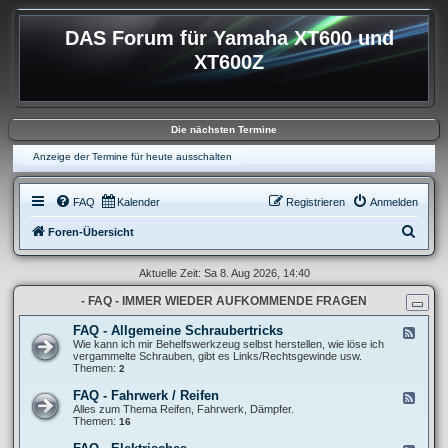
DAS Forum für Yamaha XT600 und
XT600Z
Die nächsten Termine
Anzeige der Termine für heute ausschalten
FAQ
Kalender
Registrieren
Anmelden
S
Foren-Übersicht
u
Aktuelle Zeit: Sa 8. Aug 2026, 14:40
c
- FAQ - IMMER WIEDER AUFKOMMENDE FRAGEN
h
e
FAQ - Allgemeine Schraubertricks
F
e
Wie kann ich mir Behelfswerkzeug selbst herstellen, wie löse ich
e
vergammelte Schrauben, gibt es Links/Rechtsgewinde usw.
d
Themen:
2
-
F
FAQ - Fahrwerk / Reifen
F
A
e
Alles zum Thema Reifen, Fahrwerk, Dämpfer.
Q
e
Themen:
16
-
d
A
-