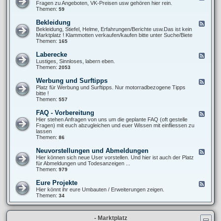
T
e
Fragen zu Angeboten, VK-Preisen usw gehören hier rein.
u
6
e
Themen:
59
p
0
d
e
0
-
r
Bekleidung
F
S
X
-
e
Bekleidung, Stiefel, Helme, Erfahrungen/Berichte usw.Das ist kein
t
T
M
e
Marktplatz ! Klammotten verkaufen/kaufen bitte unter Suche/Biete
y
6
o
d
Themen:
165
l
0
t
-
i
0
o
B
n
Laberecke
F
(
e
g
e
Lustiges, Sinnloses, labern eben.
V
k
/
e
Themen:
2053
e
l
O
d
r
e
p
-
-
Werbung und Surftipps
F
i
t
L
)
e
Platz für Werbung und Surftipps. Nur motorradbezogene Tipps
d
i
a
K
e
bitte !
u
k
b
a
d
Themen:
557
n
e
u
-
g
r
f
W
FAQ - Vorbereitung
F
e
b
e
e
Hier stehen Anfragen von uns um die geplante FAQ (oft gestelle
c
e
r
e
Fragen) mit euch abzugleichen und euer Wissen mit einfliessen zu
k
r
b
d
lassen
e
a
u
-
Themen:
86
t
n
F
u
g
A
Neuvorstellungen und Abmeldungen
n
F
u
Q
g
e
Hier können sich neue User vorstellen. Und hier ist auch der Platz
n
-
e
für Abmeldungen und Todesanzeigen ...
d
V
d
Themen:
979
S
o
-
u
r
N
r
Eure Projekte
F
b
e
f
e
Hier könnt ihr eure Umbauten / Erweiterungen zeigen.
e
u
t
e
Themen:
34
r
v
i
d
e
o
p
-
i
r
p
E
t
s
s
- Marktplatz
u
u