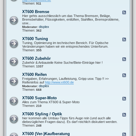
o
0
t
d
Themen:
911
r
0
P
-
-
F
r
X
s
XT600 Bremse
F
a
o
T
o
e
Hier gehts ausschliesslich um das Thema Bremsen, Beläge,
h
b
6
n
e
Bremsbehälter, Flüssigkeiten, entlüften, Stahlflex, Bremsprobleme,
r
l
0
s
d
usw...
w
e
0
t
-
displex
Moderator:
e
m
A
i
X
Themen:
362
r
e
u
g
T
k
s
e
6
XT600 Tuning
F
p
s
0
e
Tuning, Optimierung im technischen Bereich. Für Optische
u
0
e
Veränderungen haben wir ein entsprechendes Unterforum.
f
B
d
Themen:
355
f
r
-
a
e
X
n
XT600 Zubehör
F
m
T
l
e
Zubehör & Anbauteile Keine Suche/Biete-Einträge hier !
s
6
a
e
Themen:
1337
e
0
g
d
0
e
-
XT600 Reifen
F
T
X
e
Freigaben, Erfahrungen, Laufleistung, Gripp usw. Tipp !! >>
u
T
e
Reifeninfos auf
http://www.xt600.de
n
6
d
displex
Moderator:
i
0
-
Themen:
668
n
0
X
g
Z
T
XT600 Super-Moto
F
u
6
e
Alles zum Thema XT600 & Super-Moto
b
0
e
Themen:
210
e
0
d
h
R
-
ö
XT600 Styling / Optik
F
e
X
r
e
hier kommen alle Umbau-Tipps fürs Auge rein (und auch alle
i
T
e
diebezüglichen Fragen dazu). Es darf reichlich diskutiert werden.
f
6
d
Themen:
248
e
0
-
n
0
X
XT600 (Ver-)Kaufberatung
F
S