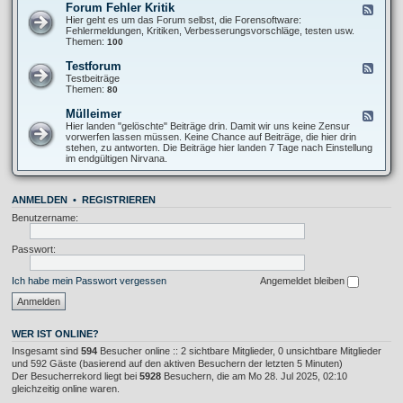
O
Forum Fehler Kritik
F
-
f
e
Hier geht es um das Forum selbst, die Forensoftware:
I
f
e
Fehlermeldungen, Kritiken, Verbesserungsvorschläge, testen usw.
n
T
d
Themen:
100
f
o
-
o
p
F
s
Testforum
F
i
o
A
e
Testbeiträge
c
r
l
e
Themen:
80
u
l
d
m
g
-
Mülleimer
F
F
e
T
e
Hier landen "gelöschte" Beiträge drin. Damit wir uns keine Zensur
e
m
e
e
vorwerfen lassen müssen. Keine Chance auf Beiträge, die hier drin
h
e
s
d
stehen, zu antworten. Die Beiträge hier landen 7 Tage nach Einstellung
l
i
t
-
im endgültigen Nirvana.
e
n
f
M
r
o
ü
K
r
l
r
u
ANMELDEN
•
REGISTRIEREN
l
i
m
e
t
Benutzername:
i
i
m
k
e
Passwort:
r
Ich habe mein Passwort vergessen
Angemeldet bleiben
WER IST ONLINE?
Insgesamt sind
594
Besucher online :: 2 sichtbare Mitglieder, 0 unsichtbare Mitglieder
und 592 Gäste (basierend auf den aktiven Besuchern der letzten 5 Minuten)
Der Besucherrekord liegt bei
5928
Besuchern, die am Mo 28. Jul 2025, 02:10
gleichzeitig online waren.