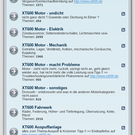
e
Vergaser/Gemischaufbereitung auf
http://www.xt600.de
a
0
d
Themen:
1571
n
0
-
l
A
X
e
XT600 Motor - undicht
F
l
T
i
e
nicht ganz dicht ? Gewinde oder Dichtung im Eimer ?
l
6
t
e
Themen:
494
g
0
u
d
e
0
n
-
m
XT600 Motor - Elektrik
F
M
g
X
e
e
Zündaussetzer, Seitenständerschalter, Lichtmaschine usw.
o
e
T
i
e
Themen:
2099
t
n
6
n
d
o
0
e
-
r
XT600 Motor - Mechanik
F
0
F
X
-
e
Getriebe, Lager, Ventiltrieb, Kolben, mechanische Geräusche,
M
r
T
G
e
Kupplung
o
a
6
e
d
Themen:
1966
t
g
0
m
-
o
e
0
i
X
r
XT600 Motor - macht Probleme
n
F
M
s
T
-
e
Motor - zieht nicht mehr, ruckelt, springt nicht an, geht gleich
o
c
6
u
e
wieder aus, hat nicht mehr die volle Leistung usw.Tipp !! >>
t
h
0
n
d
Troubleshooting/unerklärliche Phänomene auf
http://www.xt600.de
o
b
0
d
-
Themen:
955
r
i
M
i
X
-
l
o
c
T
E
XT600 Motor - sonstiges
d
F
t
h
6
l
u
e
Drosseln - entdrosseln und was in die anderen Motorkategorien
o
t
0
e
n
e
nicht passt
r
0
k
g
d
Themen:
816
-
M
t
-
M
o
r
X
e
XT600 Fahrwerk
F
t
i
T
c
e
Räder, Federung, Höher- und Tieferlegung, Übersetzung, Kette,
o
k
6
h
e
Ritzel
r
0
a
d
Themen:
2016
-
0
n
-
m
M
i
X
a
XT600 Auspuffanlage
F
o
k
T
c
e
alles zum Thema Auspuff & Krümmer Tipp !! >> Endtopfinfos auf
t
6
h
e
http://www.xt600.de