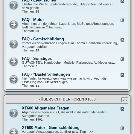
FAQ - Elektrisches
F
l
F
e
Elektrische Werte, Spulenwiderstände, LiMa prüfen und was so
l
A
e
dazu gehört
g
Q
d
Themen:
15
e
-
-
m
F
F
e
FAQ - Motor
F
a
A
i
e
Alles rings um den Motor. Lagerlisten, Maße und Abmessungen,
h
Q
n
e
läuft die Lima im Ölbad usw.
r
-
e
d
Themen:
20
w
E
S
-
e
l
c
F
r
FAQ - Gemischbildung
F
e
h
A
k
e
Immer wiederkehrende Fragen zum Thema Gemischaufbereitung,
k
r
Q
/
e
Vergaser, Luftfilter
t
a
-
R
d
Themen:
15
r
u
M
e
-
i
b
o
i
F
s
FAQ - Sonstiges
e
F
t
f
A
c
r
e
GUTACHTEN, Handbücher, Modelle, Farbcodes, Aufkleber usw.
o
e
Q
h
t
e
Themen:
9
r
n
-
e
r
d
G
s
i
-
FAQ - "Bastel"anleitungen
F
e
c
F
e
Hier findet Ihr Anleitungen, was wie gemacht wird. Auch die
m
k
A
e
Erstellung von Hilfswerkzeugen.
i
s
Q
d
Themen:
13
s
-
-
c
S
F
h
o
A
b
n
- ÜBERSICHT DER FOREN XT600
Q
i
s
-
l
t
"
d
XT600 Allgemeine Fragen
F
i
B
u
e
Allgemeine Fragen zur XT, die nicht in die unten stehenden
g
a
n
e
Kategorien passen
e
s
g
d
Themen:
3901
s
t
-
e
X
XT600 Motor - Gemischbildung
F
l
T
e
Vergaser, Ansaugstutzen, Luftfilter usw. Tipp !! >>
"
6