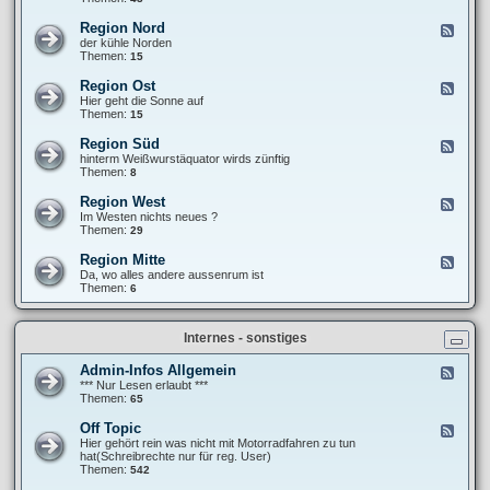
e
F
T
b
r
r
Region Nord
F
e
a
e
e
der kühle Norden
r
n
f
e
Themen:
15
i
k
f
d
c
i
e
-
h
Region Ost
F
e
n
R
t
e
Hier geht die Sonne auf
´
e
e
e
Themen:
15
s
g
d
P
i
-
a
Region Süd
F
o
R
n
e
hinterm Weißwurstäquator wirds zünftig
n
e
a
e
Themen:
8
N
g
m
d
o
i
e
-
r
Region West
F
o
r
R
d
e
Im Westen nichts neues ?
n
i
e
e
Themen:
29
O
k
g
d
s
a
i
-
t
Region Mitte
n
F
o
R
a
e
Da, wo alles andere aussenrum ist
n
e
-
e
Themen:
6
S
g
t
d
ü
i
o
-
d
o
u
R
n
Internes - sonstiges
r
e
W
g
e
i
Admin-Infos Allgemein
F
s
o
e
*** Nur Lesen erlaubt ***
t
n
e
Themen:
65
M
d
i
-
Off Topic
F
t
A
e
Hier gehört rein was nicht mit Motorradfahren zu tun
t
d
e
hat(Schreibrechte nur für reg. User)
e
m
d
Themen:
542
i
-
n