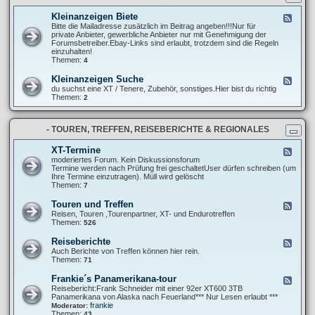
t
r
n
e
e
g
Kleinanzeigen Biete
F
l
P
e
Bitte die Mailadresse zusätzlich im Beitrag angeben!!!Nur für
l
r
e
private Anbieter, gewerbliche Anbieter nur mit Genehmigung der
u
o
d
Forumsbetreiber.Ebay-Links sind erlaubt, trotzdem sind die Regeln
n
j
-
einzuhalten!
g
e
K
Themen:
4
e
k
l
n
t
e
u
Kleinanzeigen Suche
F
e
i
n
e
du suchst eine XT / Tenere, Zubehör, sonstiges.Hier bist du richtig
n
d
e
Themen:
2
a
A
d
n
b
-
z
m
K
e
e
- TOUREN, TREFFEN, REISEBERICHTE & REGIONALES
l
i
l
e
g
d
i
XT-Termine
F
e
u
n
e
moderiertes Forum. Kein Diskussionsforum
n
n
a
e
Termine werden nach Prüfung frei geschaltetUser dürfen schreiben (um
B
g
n
d
Ihre Termine einzutragen). Müll wird gelöscht
i
e
z
-
Themen:
7
e
n
e
X
t
i
T
e
Touren und Treffen
F
g
-
e
Reisen, Touren ,Tourenpartner, XT- und Endurotreffen
e
T
e
Themen:
526
n
e
d
S
r
-
u
Reiseberichte
F
m
T
c
e
Auch Berichte von Treffen können hier rein.
i
o
h
e
Themen:
71
n
u
e
d
e
r
-
Frankie´s Panamerikana-tour
F
e
R
e
Reisebericht:Frank Schneider mit einer 92er XT600 3TB
n
e
e
Panamerikana von Alaska nach Feuerland*** Nur Lesen erlaubt ***
u
i
d
frankie
Moderator:
n
s
-
Themen:
43
d