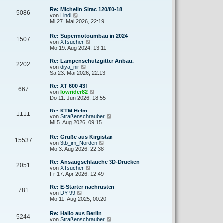
e
u
r
r
e
Re: Michelin Sirac 120/80-18
a
5086
B
s
N
von
Lindi
g
e
t
e
Mi 27. Mai 2026, 22:19
i
e
u
t
r
e
Re: Supermotoumbau in 2024
r
B
1507
s
N
von
XTsucher
a
e
t
e
Mo 19. Aug 2024, 13:11
g
i
e
u
t
r
e
Re: Lampenschutzgitter Anbau.
r
B
2202
s
N
von
diya_nir
a
e
t
e
Sa 23. Mai 2026, 22:13
g
i
e
u
t
r
e
Re: XT 600 43f
r
667
B
s
N
von
lowrider82
a
e
t
e
Do 11. Jun 2026, 18:55
g
i
e
u
t
r
e
Re: KTM Helm
r
1111
B
s
N
von
Straßenschrauber
a
e
t
e
Mi 5. Aug 2026, 09:15
g
i
e
u
t
r
e
Re: Grüße aus Kirgistan
r
B
15537
s
N
von
3tb_im_Norden
a
e
t
e
Mo 3. Aug 2026, 22:38
g
i
e
u
t
r
e
Re: Ansaugschläuche 3D-Drucken
r
B
2051
s
N
von
XTsucher
a
e
t
e
Fr 17. Apr 2026, 12:49
g
i
e
u
t
r
e
Re: E-Starter nachrüsten
r
781
B
s
N
von
DY-99
a
e
t
e
Mo 11. Aug 2025, 00:20
g
i
e
u
t
r
e
Re: Hallo aus Berlin
r
B
5244
s
N
von
Straßenschrauber
a
e
t