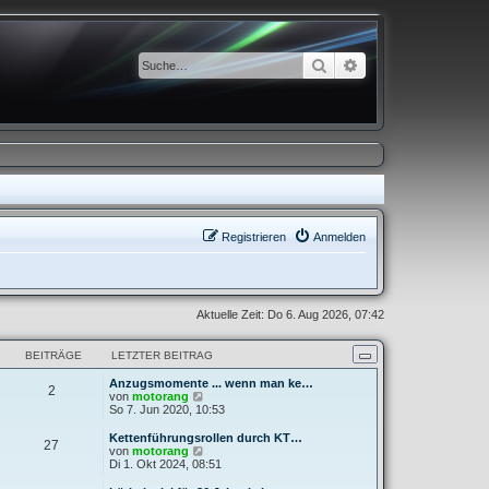
Suche
Erweiterte Suche
Registrieren
Anmelden
Aktuelle Zeit: Do 6. Aug 2026, 07:42
BEITRÄGE
LETZTER BEITRAG
Anzugsmomente ... wenn man ke…
2
N
von
motorang
e
So 7. Jun 2020, 10:53
u
e
Kettenführungsrollen durch KT…
27
s
N
von
motorang
t
e
Di 1. Okt 2024, 08:51
e
u
r