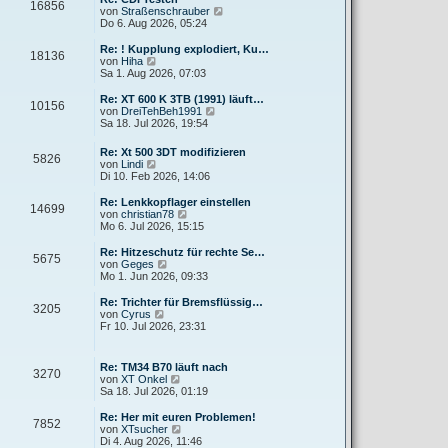
r
16856
B
s
N
von
Straßenschrauber
a
e
t
e
Do 6. Aug 2026, 05:24
g
i
e
u
t
r
e
Re: ! Kupplung explodiert, Ku…
r
18136
B
s
N
von
Hiha
a
e
t
e
Sa 1. Aug 2026, 07:03
g
i
e
u
t
r
e
Re: XT 600 K 3TB (1991) läuft…
r
10156
B
s
N
von
DreiTehBeh1991
a
e
t
e
Sa 18. Jul 2026, 19:54
g
i
e
u
t
r
e
Re: Xt 500 3DT modifizieren
r
B
5826
s
N
von
Lindi
a
e
t
e
Di 10. Feb 2026, 14:06
g
i
e
u
t
r
e
Re: Lenkkopflager einstellen
r
B
14699
s
N
von
christian78
a
e
t
e
Mo 6. Jul 2026, 15:15
g
i
e
u
t
r
e
Re: Hitzeschutz für rechte Se…
r
5675
B
s
N
von
Geges
a
e
t
e
Mo 1. Jun 2026, 09:33
g
i
e
u
t
r
e
Re: Trichter für Bremsflüssig…
r
3205
B
s
N
von
Cyrus
a
e
t
e
Fr 10. Jul 2026, 23:31
g
i
e
u
t
r
e
r
B
s
Re: TM34 B70 läuft nach
a
e
3270
t
N
von
XT Onkel
g
i
e
e
Sa 18. Jul 2026, 01:19
t
r
u
r
B
e
Re: Her mit euren Problemen!
a
e
7852
s
N
von
XTsucher
g
i
t
e
Di 4. Aug 2026, 11:46
t