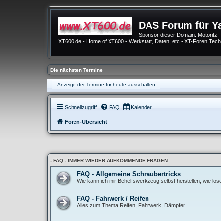
DAS Forum für Y
Sponsor dieser Domain:
Motoritz
-
XT600.de
- Home of XT600 - Werkstatt, Daten, etc - XT-Foren
Tech
Die nächsten Termine
Anzeige der Termine für heute ausschalten
Schnellzugriff
FAQ
Kalender
Foren-Übersicht
- FAQ - IMMER WIEDER AUFKOMMENDE FRAGEN
FAQ - Allgemeine Schraubertricks
Wie kann ich mir Behelfswerkzeug selbst herstellen, wie lö
FAQ - Fahrwerk / Reifen
Alles zum Thema Reifen, Fahrwerk, Dämpfer.