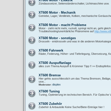
XT600 Motor - Elektrik
Zündaussetzer, Seitenständerschalter, Lichtmaschine usw.
XT600 Motor - Mechanik
Getriebe, Lager, Ventiltrieb, Kolben, mechanische Geräusch
XT600 Motor - macht Probleme
Motor - zieht nicht mehr, ruckelt, springt nicht an, geht gleic
Troubleshooting/unerklärliche Phänomene auf
http://www.xt
XT600 Motor - sonstiges
Drosseln - entdrosseln und was in die anderen Motorkategor
XT600 Fahrwerk
Räder, Federung, Höher- und Tieferlegung, Übersetzung, Ket
XT600 Auspuffanlage
alles zum Thema Auspuff & Krümmer Tipp !! >> Endtopfinfos
XT600 Bremse
Hier gehts ausschliesslich um das Thema Bremsen, Beläge, B
usw...
displex
Moderator:
XT600 Tuning
Tuning, Optimierung im technischen Bereich. Für Optische
XT600 Zubehör
Zubehör & Anbauteile Keine Suche/Biete-Einträge hier !