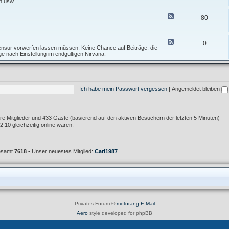
e
n usw.
I
f
d
n
T
-
F
f
80
o
F
e
o
p
o
e
s
i
r
d
A
c
u
-
F
l
0
m
T
e
 Zensur vorwerfen lassen müssen. Keine Chance auf Beiträge, die
l
F
e
e
age nach Einstellung im endgültigen Nirvana.
g
e
s
d
e
h
t
-
m
l
f
M
e
e
o
ü
i
r
r
l
n
K
Ich habe mein Passwort vergessen
|
Angemeldet bleiben
u
l
r
m
e
i
i
t
m
i
e
k
bare Mitglieder und 433 Gäste (basierend auf den aktiven Besuchern der letzten 5 Minuten)
r
:10 gleichzeitig online waren.
gesamt
7618
• Unser neuestes Mitglied:
Carl1987
Privates Forum ©
motorang
E-Mail
Aero
style developed for phpBB
Powered by
phpBB
® Forum Software © phpBB Limited