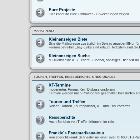
Eure Projekte
Hier könnt ihr eure Umbauten / Erweiterungen zeigen.
- MARKTPLATZ
Kleinanzeigen Biete
Bitte die Mailadresse zusätzlich im Beitrag angeben!!!Nur fü
Forumsbetreiber.Ebay-Links sind erlaubt, trotzdem sind die 
Kleinanzeigen Suche
du suchst eine XT / Tenere, Zubehör, sonstiges.Hier bist du r
- TOUREN, TREFFEN, REISEBERICHTE & REGIONALES
XT-Termine
moderiertes Forum. Kein Diskussionsforum
Termine werden nach Prüfung frei geschaltetUser dürfen sch
Touren und Treffen
Reisen, Touren ,Tourenpartner, XT- und Endurotreffen
Reiseberichte
Auch Berichte von Treffen können hier rein.
Frankie´s Panamerikana-tour
Reisebericht:Frank Schneider mit einer 92er XT600 3TB Pan