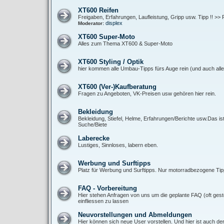
XT600 Reifen
Freigaben, Erfahrungen, Laufleistung, Gripp usw. Tipp !! >> 
displex
Moderator:
XT600 Super-Moto
Alles zum Thema XT600 & Super-Moto
XT600 Styling / Optik
hier kommen alle Umbau-Tipps fürs Auge rein (und auch alle 
XT600 (Ver-)Kaufberatung
Fragen zu Angeboten, VK-Preisen usw gehören hier rein.
Bekleidung
Bekleidung, Stiefel, Helme, Erfahrungen/Berichte usw.Das is
Suche/Biete
Laberecke
Lustiges, Sinnloses, labern eben.
Werbung und Surftipps
Platz für Werbung und Surftipps. Nur motorradbezogene Tipp
FAQ - Vorbereitung
Hier stehen Anfragen von uns um die geplante FAQ (oft gest
einfliessen zu lassen
Neuvorstellungen und Abmeldungen
Hier können sich neue User vorstellen. Und hier ist auch de