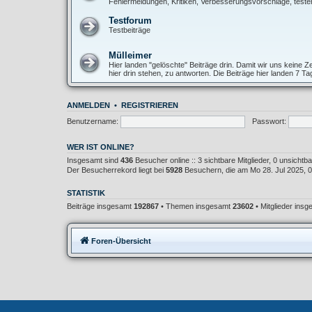
Fehlermeldungen, Kritiken, Verbesserungsvorschläge, teste
Testforum
Testbeiträge
Mülleimer
Hier landen "gelöschte" Beiträge drin. Damit wir uns keine
hier drin stehen, zu antworten. Die Beiträge hier landen 7 T
ANMELDEN
•
REGISTRIEREN
Benutzername:
Passwort:
WER IST ONLINE?
Insgesamt sind
436
Besucher online :: 3 sichtbare Mitglieder, 0 unsicht
Der Besucherrekord liegt bei
5928
Besuchern, die am Mo 28. Jul 2025, 02
STATISTIK
Beiträge insgesamt
192867
• Themen insgesamt
23602
• Mitglieder ins
Foren-Übersicht