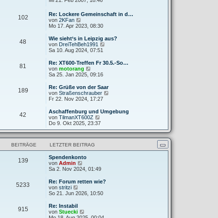
Mi 21. Feb 2007, 18:46
g
i
e
u
t
r
e
Re: Lockere Gemeinschaft in d…
r
B
102
s
N
von
2KFan
a
e
t
e
Mo 17. Apr 2023, 08:30
g
i
e
u
t
r
e
Wie sieht‘s in Leipzig aus?
r
B
48
s
N
von
DreiTehBeh1991
a
e
t
e
Sa 10. Aug 2024, 07:51
g
i
e
u
t
r
e
Re: XT600-Treffen Fr 30.5.-So…
r
81
B
s
N
von
motorang
a
e
t
e
Sa 25. Jan 2025, 09:16
g
i
e
u
t
r
e
Re: Grüße von der Saar
r
189
B
s
N
von
Straßenschrauber
a
e
t
e
Fr 22. Nov 2024, 17:27
g
i
e
u
t
r
e
Aschaffenburg und Umgebung
r
42
B
s
N
von
TilmanXT600Z
a
e
t
e
Do 9. Okt 2025, 23:37
g
i
e
u
t
r
e
r
B
s
a
BEITRÄGE
LETZTER BEITRAG
e
t
g
i
e
t
Spendenkonto
r
139
N
r
von
Admin
B
e
a
Sa 2. Nov 2024, 01:49
e
u
g
i
e
t
Re: Forum retten wie?
5233
s
N
r
von
stritzi
t
e
a
So 21. Jun 2026, 10:50
e
u
g
r
e
Re: Instabil
915
B
s
N
von
Stuecki
e
t
e
Mo 18. Aug 2025, 00:04