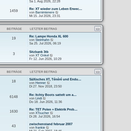
e
Sa 1. Aug 2026, 22:28
g
i
e
u
t
r
e
Re: XT wieder zum Leben Erwec…
r
B
1459
s
N
von
Barnimtenere
a
e
t
e
Mi 15. Jul 2026, 23:31
g
i
e
u
t
r
e
r
B
s
a
BEITRÄGE
LETZTER BEITRAG
e
t
g
i
e
t
Re: Lampe Honda XL 600
r
19
N
r
von
Steinhahn
B
e
a
Sa 25. Jul 2026, 06:19
e
u
g
i
e
t
Sitzbank 3tb
3
s
r
N
von
XT Onkel
t
a
e
Fr 12. Jun 2026, 10:29
e
g
u
r
e
B
s
e
BEITRÄGE
LETZTER BEITRAG
t
i
e
t
SäXisches XT, Ténéré und Endu…
r
18
r
N
von
Henner
B
a
e
Di 27. Nov 2018, 23:50
e
g
u
i
e
t
Re: Itchty Boots sattelt um a…
6148
s
r
N
von
Lindi
t
a
e
Do 18. Jun 2026, 11:36
e
g
u
r
e
Re: TET Polen + Elektrik Prob…
B
1630
s
N
von
XTsucher
e
t
e
Di 28. Jul 2026, 16:54
i
e
u
t
r
e
zwischenstand februar 2007
r
43
B
s
N
von
frankie
a
e
t
e