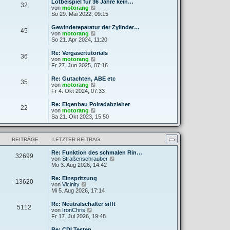
e
Lötbeispiel für 36 Jahre kein…
32
B
s
N
von
motorang
e
t
e
So 29. Mai 2022, 09:15
i
e
u
t
r
e
Gewindereparatur der Zylinder…
r
45
B
s
N
von
motorang
a
e
t
e
So 21. Apr 2024, 11:20
g
i
e
u
t
r
e
Re: Vergasertutorials
r
36
B
s
N
von
motorang
a
e
t
e
Fr 27. Jun 2025, 07:16
g
i
e
u
t
r
e
Re: Gutachten, ABE etc
r
35
B
s
N
von
motorang
a
e
t
e
Fr 4. Okt 2024, 07:33
g
i
e
u
t
r
e
Re: Eigenbau Polradabzieher
r
22
B
s
N
von
motorang
a
e
t
e
Sa 21. Okt 2023, 15:50
g
i
e
u
t
r
e
r
B
s
a
BEITRÄGE
LETZTER BEITRAG
e
t
g
i
e
t
Re: Funktion des schmalen Rin…
r
32699
r
N
von
Straßenschrauber
B
a
e
Mo 3. Aug 2026, 14:42
e
g
u
i
e
t
Re: Einspritzung
13620
s
N
r
von
Vicinity
t
e
a
Mi 5. Aug 2026, 17:14
e
u
g
r
e
Re: Neutralschalter sifft
5112
B
s
N
von
IronChris
e
t
e
Fr 17. Jul 2026, 19:48
i
e
u
t
r
e
Re: CDI Testen