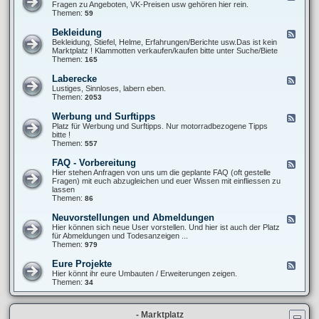
T
e
Fragen zu Angeboten, VK-Preisen usw gehören hier rein.
u
6
e
Themen:
59
p
0
d
e
0
-
r
Bekleidung
F
S
X
-
e
Bekleidung, Stiefel, Helme, Erfahrungen/Berichte usw.Das ist kein
t
T
M
e
Marktplatz ! Klammotten verkaufen/kaufen bitte unter Suche/Biete
y
6
o
d
Themen:
165
l
0
t
-
i
0
o
B
n
Laberecke
F
(
e
g
e
Lustiges, Sinnloses, labern eben.
V
k
/
e
Themen:
2053
e
l
O
d
r
e
p
-
-
Werbung und Surftipps
F
i
t
L
)
e
Platz für Werbung und Surftipps. Nur motorradbezogene Tipps
d
i
a
K
e
bitte !
u
k
b
a
d
Themen:
557
n
e
u
-
g
r
f
W
FAQ - Vorbereitung
F
e
b
e
e
Hier stehen Anfragen von uns um die geplante FAQ (oft gestelle
c
e
r
e
Fragen) mit euch abzugleichen und euer Wissen mit einfliessen zu
k
r
b
d
lassen
e
a
u
-
Themen:
86
t
n
F
u
g
A
Neuvorstellungen und Abmeldungen
n
F
u
Q
g
e
Hier können sich neue User vorstellen. Und hier ist auch der Platz
n
-
e
für Abmeldungen und Todesanzeigen ...
d
V
d
Themen:
979
S
o
-
u
r
N
r
Eure Projekte
F
b
e
f
e
Hier könnt ihr eure Umbauten / Erweiterungen zeigen.
e
u
t
e
Themen:
34
r
v
i
d
e
o
p
-
i
r
p
E
t
s
s
- Marktplatz
u
u