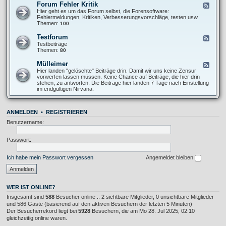
O
Forum Fehler Kritik
F
-
f
e
Hier geht es um das Forum selbst, die Forensoftware:
I
f
e
Fehlermeldungen, Kritiken, Verbesserungsvorschläge, testen usw.
n
T
d
Themen:
100
f
o
-
o
p
F
s
Testforum
F
i
o
A
e
Testbeiträge
c
r
l
e
Themen:
80
u
l
d
m
g
-
Mülleimer
F
F
e
T
e
Hier landen "gelöschte" Beiträge drin. Damit wir uns keine Zensur
e
m
e
e
vorwerfen lassen müssen. Keine Chance auf Beiträge, die hier drin
h
e
s
d
stehen, zu antworten. Die Beiträge hier landen 7 Tage nach Einstellung
l
i
t
-
im endgültigen Nirvana.
e
n
f
M
r
o
ü
K
r
l
r
u
ANMELDEN
•
REGISTRIEREN
l
i
m
e
t
Benutzername:
i
i
m
k
e
Passwort:
r
Ich habe mein Passwort vergessen
Angemeldet bleiben
WER IST ONLINE?
Insgesamt sind
588
Besucher online :: 2 sichtbare Mitglieder, 0 unsichtbare Mitglieder
und 586 Gäste (basierend auf den aktiven Besuchern der letzten 5 Minuten)
Der Besucherrekord liegt bei
5928
Besuchern, die am Mo 28. Jul 2025, 02:10
gleichzeitig online waren.