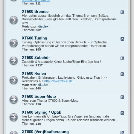
o
0
t
d
Themen:
911
r
0
P
-
-
F
r
X
s
XT600 Bremse
F
a
o
T
o
e
Hier gehts ausschliesslich um das Thema Bremsen, Beläge,
h
b
6
n
e
Bremsbehälter, Flüssigkeiten, entlüften, Stahlflex, Bremsprobleme,
r
l
0
s
d
usw...
w
e
0
t
-
displex
Moderator:
e
m
A
i
X
Themen:
362
r
e
u
g
T
k
s
e
6
XT600 Tuning
F
p
s
0
e
Tuning, Optimierung im technischen Bereich. Für Optische
u
0
e
Veränderungen haben wir ein entsprechendes Unterforum.
f
B
d
Themen:
355
f
r
-
a
e
X
n
XT600 Zubehör
F
m
T
l
e
Zubehör & Anbauteile Keine Suche/Biete-Einträge hier !
s
6
a
e
Themen:
1337
e
0
g
d
0
e
-
XT600 Reifen
F
T
X
e
Freigaben, Erfahrungen, Laufleistung, Gripp usw. Tipp !! >>
u
T
e
Reifeninfos auf
http://www.xt600.de
n
6
d
displex
Moderator:
i
0
-
Themen:
668
n
0
X
g
Z
T
XT600 Super-Moto
F
u
6
e
Alles zum Thema XT600 & Super-Moto
b
0
e
Themen:
210
e
0
d
h
R
-
ö
XT600 Styling / Optik
F
e
X
r
e
hier kommen alle Umbau-Tipps fürs Auge rein (und auch alle
i
T
e
diebezüglichen Fragen dazu). Es darf reichlich diskutiert werden.
f
6
d
Themen:
248
e
0
-
n
0
X
XT600 (Ver-)Kaufberatung
F
S