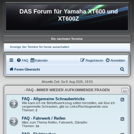
DAS Forum für Yamaha XT600 und
XT600Z
Die nächsten Termine
Anzeige der Termine für heute ausschalten
FAQ
Kalender
Registrieren
Anmelden
S
Foren-Übersicht
u
Aktuelle Zeit: Sa 8. Aug 2026, 19:53
c
- FAQ - IMMER WIEDER AUFKOMMENDE FRAGEN
h
e
FAQ - Allgemeine Schraubertricks
F
e
Wie kann ich mir Behelfswerkzeug selbst herstellen, wie löse ich
e
vergammelte Schrauben, gibt es Links/Rechtsgewinde usw.
d
Themen:
2
-
F
FAQ - Fahrwerk / Reifen
F
A
e
Alles zum Thema Reifen, Fahrwerk, Dämpfer.
Q
e
Themen:
16
-
d
A
-