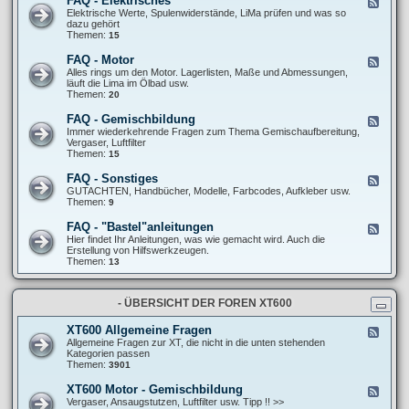
FAQ - Elektrisches
F
l
F
e
Elektrische Werte, Spulenwiderstände, LiMa prüfen und was so
l
A
e
dazu gehört
g
Q
d
Themen:
15
e
-
-
m
F
F
e
FAQ - Motor
F
a
A
i
e
Alles rings um den Motor. Lagerlisten, Maße und Abmessungen,
h
Q
n
e
läuft die Lima im Ölbad usw.
r
-
e
d
Themen:
20
w
E
S
-
e
l
c
F
r
FAQ - Gemischbildung
F
e
h
A
k
e
Immer wiederkehrende Fragen zum Thema Gemischaufbereitung,
k
r
Q
/
e
Vergaser, Luftfilter
t
a
-
R
d
Themen:
15
r
u
M
e
-
i
b
o
i
F
s
FAQ - Sonstiges
e
F
t
f
A
c
r
e
GUTACHTEN, Handbücher, Modelle, Farbcodes, Aufkleber usw.
o
e
Q
h
t
e
Themen:
9
r
n
-
e
r
d
G
s
i
-
FAQ - "Bastel"anleitungen
F
e
c
F
e
Hier findet Ihr Anleitungen, was wie gemacht wird. Auch die
m
k
A
e
Erstellung von Hilfswerkzeugen.
i
s
Q
d
Themen:
13
s
-
-
c
S
F
h
o
A
b
n
- ÜBERSICHT DER FOREN XT600
Q
i
s
-
l
t
"
d
XT600 Allgemeine Fragen
F
i
B
u
e
Allgemeine Fragen zur XT, die nicht in die unten stehenden
g
a
n
e
Kategorien passen
e
s
g
d
Themen:
3901
s
t
-
e
X
XT600 Motor - Gemischbildung
F
l
T
e
Vergaser, Ansaugstutzen, Luftfilter usw. Tipp !! >>
"
6