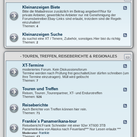
t
r
n
e
e
g
Kleinanzeigen Biete
F
l
P
e
Bitte die Mailadresse zusätzlich im Beitrag angeben!!!Nur für
l
r
e
private Anbieter, gewerbliche Anbieter nur mit Genehmigung der
u
o
d
Forumsbetreiber.Ebay-Links sind erlaubt, trotzdem sind die Regeln
n
j
-
einzuhalten!
g
e
K
Themen:
4
e
k
l
n
t
e
u
Kleinanzeigen Suche
F
e
i
n
e
du suchst eine XT / Tenere, Zubehör, sonstiges.Hier bist du richtig
n
d
e
Themen:
2
a
A
d
n
b
-
z
m
K
e
e
- TOUREN, TREFFEN, REISEBERICHTE & REGIONALES
l
i
l
e
g
d
i
XT-Termine
F
e
u
n
e
moderiertes Forum. Kein Diskussionsforum
n
n
a
e
Termine werden nach Prüfung frei geschaltetUser dürfen schreiben (um
B
g
n
d
Ihre Termine einzutragen). Müll wird gelöscht
i
e
z
-
Themen:
7
e
n
e
X
t
i
T
e
Touren und Treffen
F
g
-
e
Reisen, Touren ,Tourenpartner, XT- und Endurotreffen
e
T
e
Themen:
526
n
e
d
S
r
-
u
Reiseberichte
F
m
T
c
e
Auch Berichte von Treffen können hier rein.
i
o
h
e
Themen:
71
n
u
e
d
e
r
-
Frankie´s Panamerikana-tour
F
e
R
e
Reisebericht:Frank Schneider mit einer 92er XT600 3TB
n
e
e
Panamerikana von Alaska nach Feuerland*** Nur Lesen erlaubt ***
u
i
d
frankie
Moderator:
n
s
-
Themen:
43
d