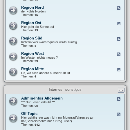
e
F
T
b
r
r
Region Nord
F
e
a
e
e
der kühle Norden
r
n
f
e
Themen:
15
i
k
f
d
c
i
e
-
h
Region Ost
F
e
n
R
t
e
Hier geht die Sonne auf
´
e
e
e
Themen:
15
s
g
d
P
i
-
a
Region Süd
F
o
R
n
e
hinterm Weißwurstäquator wirds zünftig
n
e
a
e
Themen:
8
N
g
m
d
o
i
e
-
r
Region West
F
o
r
R
d
e
Im Westen nichts neues ?
n
i
e
e
Themen:
29
O
k
g
d
s
a
i
-
t
Region Mitte
n
F
o
R
a
e
Da, wo alles andere aussenrum ist
n
e
-
e
Themen:
6
S
g
t
d
ü
i
o
-
d
o
u
R
n
Internes - sonstiges
r
e
W
g
e
i
Admin-Infos Allgemein
F
s
o
e
*** Nur Lesen erlaubt ***
t
n
e
Themen:
65
M
d
i
-
Off Topic
F
t
A
e
Hier gehört rein was nicht mit Motorradfahren zu tun
t
d
e
hat(Schreibrechte nur für reg. User)
e
m
d
Themen:
542
i
-
n