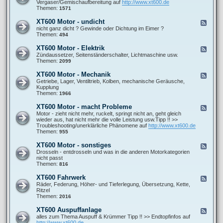
e
Vergaser/Gemischaufbereitung auf
http://www.xt600.de
a
0
d
Themen:
1571
n
0
-
l
A
X
e
XT600 Motor - undicht
F
l
T
i
e
nicht ganz dicht ? Gewinde oder Dichtung im Eimer ?
l
6
t
e
Themen:
494
g
0
u
d
e
0
n
-
m
XT600 Motor - Elektrik
F
M
g
X
e
e
Zündaussetzer, Seitenständerschalter, Lichtmaschine usw.
o
e
T
i
e
Themen:
2099
t
n
6
n
d
o
0
e
-
r
XT600 Motor - Mechanik
F
0
F
X
-
e
Getriebe, Lager, Ventiltrieb, Kolben, mechanische Geräusche,
M
r
T
G
e
Kupplung
o
a
6
e
d
Themen:
1966
t
g
0
m
-
o
e
0
i
X
r
XT600 Motor - macht Probleme
n
F
M
s
T
-
e
Motor - zieht nicht mehr, ruckelt, springt nicht an, geht gleich
o
c
6
u
e
wieder aus, hat nicht mehr die volle Leistung usw.Tipp !! >>
t
h
0
n
d
Troubleshooting/unerklärliche Phänomene auf
http://www.xt600.de
o
b
0
d
-
Themen:
955
r
i
M
i
X
-
l
o
c
T
E
XT600 Motor - sonstiges
d
F
t
h
6
l
u
e
Drosseln - entdrosseln und was in die anderen Motorkategorien
o
t
0
e
n
e
nicht passt
r
0
k
g
d
Themen:
816
-
M
t
-
M
o
r
X
e
XT600 Fahrwerk
F
t
i
T
c
e
Räder, Federung, Höher- und Tieferlegung, Übersetzung, Kette,
o
k
6
h
e
Ritzel
r
0
a
d
Themen:
2016
-
0
n
-
m
M
i
X
a
XT600 Auspuffanlage
F
o
k
T
c
e
alles zum Thema Auspuff & Krümmer Tipp !! >> Endtopfinfos auf
t
6
h
e
http://www.xt600.de