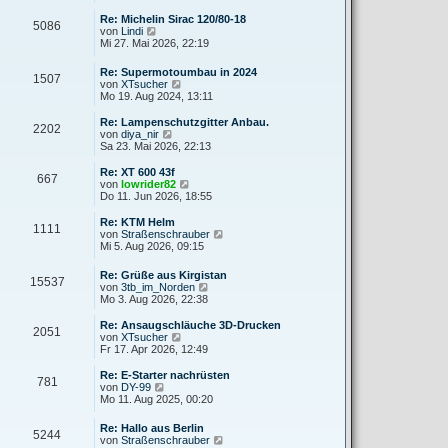
e
u
r
r
e
Re: Michelin Sirac 120/80-18
a
5086
B
s
N
von
Lindi
g
e
t
e
Mi 27. Mai 2026, 22:19
i
e
u
t
r
e
Re: Supermotoumbau in 2024
r
B
1507
s
N
von
XTsucher
a
e
t
e
Mo 19. Aug 2024, 13:11
g
i
e
u
t
r
e
Re: Lampenschutzgitter Anbau.
r
B
2202
s
N
von
diya_nir
a
e
t
e
Sa 23. Mai 2026, 22:13
g
i
e
u
t
r
e
Re: XT 600 43f
r
667
B
s
N
von
lowrider82
a
e
t
e
Do 11. Jun 2026, 18:55
g
i
e
u
t
r
e
Re: KTM Helm
r
1111
B
s
N
von
Straßenschrauber
a
e
t
e
Mi 5. Aug 2026, 09:15
g
i
e
u
t
r
e
Re: Grüße aus Kirgistan
r
B
15537
s
N
von
3tb_im_Norden
a
e
t
e
Mo 3. Aug 2026, 22:38
g
i
e
u
t
r
e
Re: Ansaugschläuche 3D-Drucken
r
B
2051
s
N
von
XTsucher
a
e
t
e
Fr 17. Apr 2026, 12:49
g
i
e
u
t
r
e
Re: E-Starter nachrüsten
r
781
B
s
N
von
DY-99
a
e
t
e
Mo 11. Aug 2025, 00:20
g
i
e
u
t
r
e
Re: Hallo aus Berlin
r
B
5244
s
N
von
Straßenschrauber
a
e
t