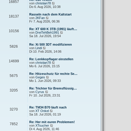
r
16857
B
s
N
von
christian78
a
e
t
e
Do 6. Aug 2026, 10:38
g
i
e
u
t
r
e
Rasseln nach dem Kaltstart
r
18137
B
s
N
von
2KFan
a
e
t
e
Fr 7. Aug 2026, 06:36
g
i
e
u
t
r
e
Re: XT 600 K 3TB (1991) läuft…
r
10156
B
s
N
von
DreiTehBeh1991
a
e
t
e
Sa 18. Jul 2026, 19:54
g
i
e
u
t
r
e
Re: Xt 500 3DT modifizieren
r
B
5826
s
N
von
Lindi
a
e
t
e
Di 10. Feb 2026, 14:06
g
i
e
u
t
r
e
Re: Lenkkopflager einstellen
r
B
14699
s
N
von
christian78
a
e
t
e
Mo 6. Jul 2026, 15:15
g
i
e
u
t
r
e
Re: Hitzeschutz für rechte Se…
r
5675
B
s
N
von
Geges
a
e
t
e
Mo 1. Jun 2026, 09:33
g
i
e
u
t
r
e
Re: Trichter für Bremsflüssig…
r
3205
B
s
N
von
Cyrus
a
e
t
e
Fr 10. Jul 2026, 23:31
g
i
e
u
t
r
e
r
B
s
Re: TM34 B70 läuft nach
a
e
3270
t
N
von
XT Onkel
g
i
e
e
Sa 18. Jul 2026, 01:19
t
r
u
r
B
e
Re: Her mit euren Problemen!
a
e
7852
s
N
von
XTsucher
g
i
t
e
Di 4. Aug 2026, 11:46
t