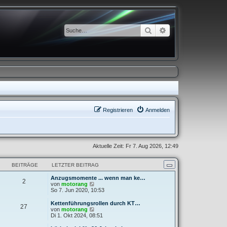
Suche
Erweiterte Suche
Registrieren
Anmelden
Aktuelle Zeit: Fr 7. Aug 2026, 12:49
BEITRÄGE
LETZTER BEITRAG
Anzugsmomente ... wenn man ke…
2
N
von
motorang
e
So 7. Jun 2020, 10:53
u
e
Kettenführungsrollen durch KT…
27
s
N
von
motorang
t
e
Di 1. Okt 2024, 08:51
e
u
r