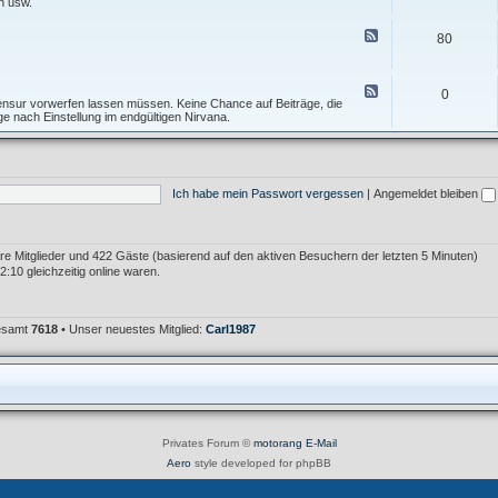
e
n usw.
I
f
d
n
T
-
F
f
80
o
F
e
o
p
o
e
s
i
r
d
A
c
u
-
F
l
0
m
T
e
 Zensur vorwerfen lassen müssen. Keine Chance auf Beiträge, die
l
F
e
e
age nach Einstellung im endgültigen Nirvana.
g
e
s
d
e
h
t
-
m
l
f
M
e
e
o
ü
i
r
r
l
n
K
Ich habe mein Passwort vergessen
|
Angemeldet bleiben
u
l
r
m
e
i
i
t
m
i
e
k
bare Mitglieder und 422 Gäste (basierend auf den aktiven Besuchern der letzten 5 Minuten)
r
:10 gleichzeitig online waren.
gesamt
7618
• Unser neuestes Mitglied:
Carl1987
Privates Forum ©
motorang
E-Mail
Aero
style developed for phpBB
Powered by
phpBB
® Forum Software © phpBB Limited