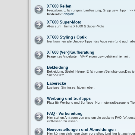
XT600 Reifen
Freigaben, Erfahrungen, Laufleistung, Gripp usw. Tipp !! >> 
displex
Moderator:
XT600 Super-Moto
Alles zum Thema XT600 & Super-Moto
XT600 Styling / Optik
hier kommen alle Umbau-Tipps fürs Auge rein (und auch alle 
XT600 (Ver-)Kaufberatung
Fragen zu Angeboten, VK-Preisen usw gehören hier rein.
Bekleidung
Bekleidung, Stiefel, Helme, Erfahrungen/Berichte usw.Das is
Suche/Biete
Laberecke
Lustiges, Sinnloses, labern eben.
Werbung und Surftipps
Platz für Werbung und Surftipps. Nur motorradbezogene Tipp
FAQ - Vorbereitung
Hier stehen Anfragen von uns um die geplante FAQ (oft gest
einfliessen zu lassen
Neuvorstellungen und Abmeldungen
Hier können sich neue User vorstellen. Und hier ist auch de