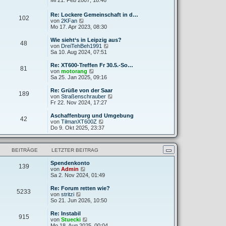
Mi 21. Feb 2007, 18:46
g
i
e
u
t
r
e
Re: Lockere Gemeinschaft in d…
r
B
102
s
N
von
2KFan
a
e
t
e
Mo 17. Apr 2023, 08:30
g
i
e
u
t
r
e
Wie sieht‘s in Leipzig aus?
r
B
48
s
N
von
DreiTehBeh1991
a
e
t
e
Sa 10. Aug 2024, 07:51
g
i
e
u
t
r
e
Re: XT600-Treffen Fr 30.5.-So…
r
81
B
s
N
von
motorang
a
e
t
e
Sa 25. Jan 2025, 09:16
g
i
e
u
t
r
e
Re: Grüße von der Saar
r
189
B
s
N
von
Straßenschrauber
a
e
t
e
Fr 22. Nov 2024, 17:27
g
i
e
u
t
r
e
Aschaffenburg und Umgebung
r
42
B
s
N
von
TilmanXT600Z
a
e
t
e
Do 9. Okt 2025, 23:37
g
i
e
u
t
r
e
r
B
s
a
BEITRÄGE
LETZTER BEITRAG
e
t
g
i
e
t
Spendenkonto
r
139
N
r
von
Admin
B
e
a
Sa 2. Nov 2024, 01:49
e
u
g
i
e
t
Re: Forum retten wie?
5233
s
N
r
von
stritzi
t
e
a
So 21. Jun 2026, 10:50
e
u
g
r
e
Re: Instabil
915
B
s
N
von
Stuecki
e
t
e
Mo 18. Aug 2025, 00:04