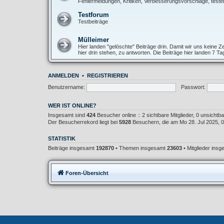
Fehlermeldungen, Kritiken, Verbesserungsvorschläge, teste
Testforum
Testbeiträge
Mülleimer
Hier landen "gelöschte" Beiträge drin. Damit wir uns keine
hier drin stehen, zu antworten. Die Beiträge hier landen 7 T
ANMELDEN
•
REGISTRIEREN
Benutzername:
Passwort:
WER IST ONLINE?
Insgesamt sind
424
Besucher online :: 2 sichtbare Mitglieder, 0 unsicht
Der Besucherrekord liegt bei
5928
Besuchern, die am Mo 28. Jul 2025, 02
STATISTIK
Beiträge insgesamt
192870
• Themen insgesamt
23603
• Mitglieder ins
Foren-Übersicht