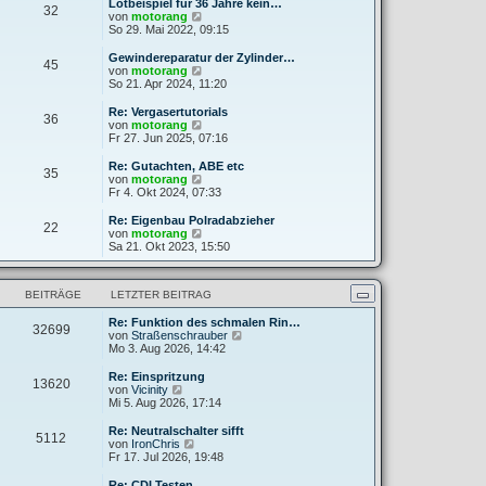
e
Lötbeispiel für 36 Jahre kein…
32
B
s
N
von
motorang
e
t
e
So 29. Mai 2022, 09:15
i
e
u
t
r
e
Gewindereparatur der Zylinder…
r
45
B
s
N
von
motorang
a
e
t
e
So 21. Apr 2024, 11:20
g
i
e
u
t
r
e
Re: Vergasertutorials
r
36
B
s
N
von
motorang
a
e
t
e
Fr 27. Jun 2025, 07:16
g
i
e
u
t
r
e
Re: Gutachten, ABE etc
r
35
B
s
N
von
motorang
a
e
t
e
Fr 4. Okt 2024, 07:33
g
i
e
u
t
r
e
Re: Eigenbau Polradabzieher
r
22
B
s
N
von
motorang
a
e
t
e
Sa 21. Okt 2023, 15:50
g
i
e
u
t
r
e
r
B
s
a
BEITRÄGE
LETZTER BEITRAG
e
t
g
i
e
t
Re: Funktion des schmalen Rin…
r
32699
r
N
von
Straßenschrauber
B
a
e
Mo 3. Aug 2026, 14:42
e
g
u
i
e
t
Re: Einspritzung
13620
s
N
r
von
Vicinity
t
e
a
Mi 5. Aug 2026, 17:14
e
u
g
r
e
Re: Neutralschalter sifft
5112
B
s
N
von
IronChris
e
t
e
Fr 17. Jul 2026, 19:48
i
e
u
t
r
e
Re: CDI Testen