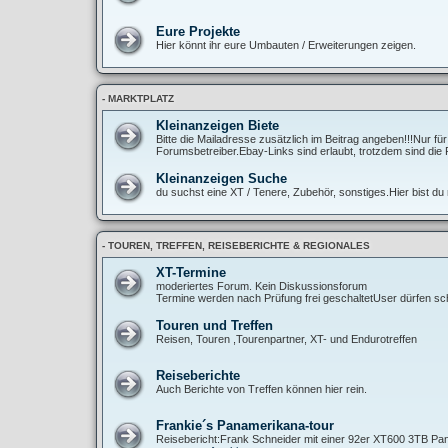
Eure Projekte
Hier könnt ihr eure Umbauten / Erweiterungen zeigen.
- MARKTPLATZ
Kleinanzeigen Biete
Bitte die Mailadresse zusätzlich im Beitrag angeben!!!Nur fü
Forumsbetreiber.Ebay-Links sind erlaubt, trotzdem sind die 
Kleinanzeigen Suche
du suchst eine XT / Tenere, Zubehör, sonstiges.Hier bist du r
- TOUREN, TREFFEN, REISEBERICHTE & REGIONALES
XT-Termine
moderiertes Forum. Kein Diskussionsforum
Termine werden nach Prüfung frei geschaltetUser dürfen sch
Touren und Treffen
Reisen, Touren ,Tourenpartner, XT- und Endurotreffen
Reiseberichte
Auch Berichte von Treffen können hier rein.
Frankie´s Panamerikana-tour
Reisebericht:Frank Schneider mit einer 92er XT600 3TB Pan