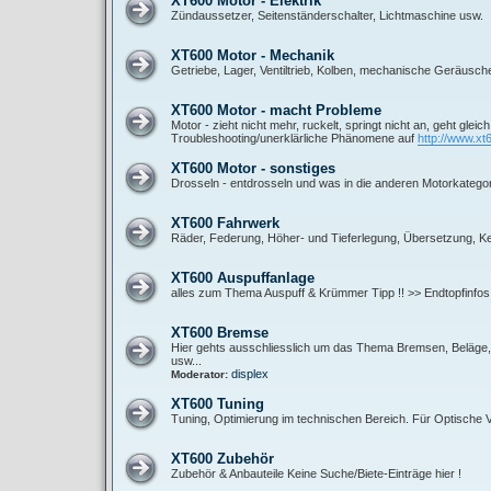
XT600 Motor - Elektrik
Zündaussetzer, Seitenständerschalter, Lichtmaschine usw.
XT600 Motor - Mechanik
Getriebe, Lager, Ventiltrieb, Kolben, mechanische Geräusch
XT600 Motor - macht Probleme
Motor - zieht nicht mehr, ruckelt, springt nicht an, geht gleic
Troubleshooting/unerklärliche Phänomene auf
http://www.xt
XT600 Motor - sonstiges
Drosseln - entdrosseln und was in die anderen Motorkategor
XT600 Fahrwerk
Räder, Federung, Höher- und Tieferlegung, Übersetzung, Ket
XT600 Auspuffanlage
alles zum Thema Auspuff & Krümmer Tipp !! >> Endtopfinfos
XT600 Bremse
Hier gehts ausschliesslich um das Thema Bremsen, Beläge, B
usw...
displex
Moderator:
XT600 Tuning
Tuning, Optimierung im technischen Bereich. Für Optische
XT600 Zubehör
Zubehör & Anbauteile Keine Suche/Biete-Einträge hier !