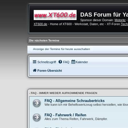
DAS Forum für Y
Sponsor dieser Domain:
Motoritz
-
XT600.de
- Home of XT600 - Werkstatt, Daten, etc - XT-Foren
Tech
Die nächsten Termine
Anzeige der Termine für heute ausschalten
Schnellzugriff
FAQ
Kalender
Foren-Übersicht
- FAQ - IMMER WIEDER AUFKOMMENDE FRAGEN
FAQ - Allgemeine Schraubertricks
Wie kann ich mir Behelfswerkzeug selbst herstellen, wie lö
FAQ - Fahrwerk / Reifen
Alles zum Thema Reifen, Fahrwerk, Dämpfer.