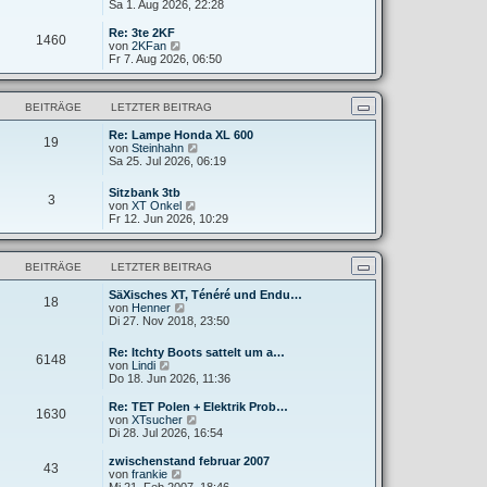
e
Sa 1. Aug 2026, 22:28
g
i
e
u
t
r
e
Re: 3te 2KF
r
B
1460
s
N
von
2KFan
a
e
t
e
Fr 7. Aug 2026, 06:50
g
i
e
u
t
r
e
r
B
s
a
BEITRÄGE
LETZTER BEITRAG
e
t
g
i
e
t
Re: Lampe Honda XL 600
r
19
N
r
von
Steinhahn
B
e
a
Sa 25. Jul 2026, 06:19
e
u
g
i
e
t
Sitzbank 3tb
3
s
r
N
von
XT Onkel
t
a
e
Fr 12. Jun 2026, 10:29
e
g
u
r
e
B
s
e
BEITRÄGE
LETZTER BEITRAG
t
i
e
t
SäXisches XT, Ténéré und Endu…
r
18
r
N
von
Henner
B
a
e
Di 27. Nov 2018, 23:50
e
g
u
i
e
t
Re: Itchty Boots sattelt um a…
6148
s
r
N
von
Lindi
t
a
e
Do 18. Jun 2026, 11:36
e
g
u
r
e
Re: TET Polen + Elektrik Prob…
B
1630
s
N
von
XTsucher
e
t
e
Di 28. Jul 2026, 16:54
i
e
u
t
r
e
zwischenstand februar 2007
r
43
B
s
N
von
frankie
a
e
t
e