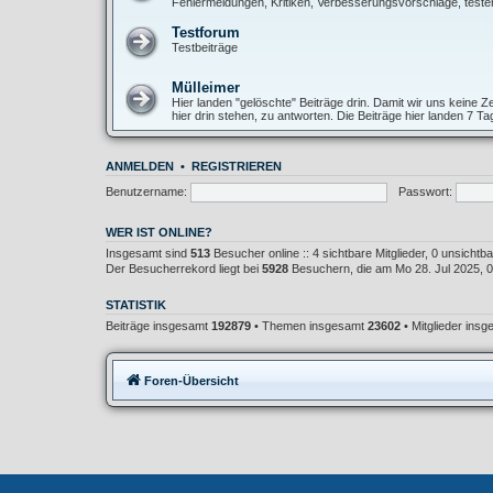
Fehlermeldungen, Kritiken, Verbesserungsvorschläge, teste
Testforum
Testbeiträge
Mülleimer
Hier landen "gelöschte" Beiträge drin. Damit wir uns keine
hier drin stehen, zu antworten. Die Beiträge hier landen 7 T
ANMELDEN
•
REGISTRIEREN
Benutzername:
Passwort:
WER IST ONLINE?
Insgesamt sind
513
Besucher online :: 4 sichtbare Mitglieder, 0 unsicht
Der Besucherrekord liegt bei
5928
Besuchern, die am Mo 28. Jul 2025, 02
STATISTIK
Beiträge insgesamt
192879
• Themen insgesamt
23602
• Mitglieder ins
Foren-Übersicht