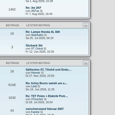
e
Sa 1. Aug 2026, 22:28
g
i
e
u
t
r
e
Re: 3te 2KF
r
B
1462
s
N
von
2KFan
a
e
t
e
Fr 7. Aug 2026, 16:44
g
i
e
u
t
r
e
r
B
s
a
BEITRÄGE
LETZTER BEITRAG
e
t
g
i
e
t
Re: Lampe Honda XL 600
r
16
N
r
von
Steinhahn
B
e
a
Sa 25. Jul 2026, 06:19
e
u
g
i
e
t
Sitzbank 3tb
3
s
r
N
von
XT Onkel
t
a
e
Fr 12. Jun 2026, 10:29
e
g
u
r
e
B
s
e
BEITRÄGE
LETZTER BEITRAG
t
i
e
t
SäXisches XT, Ténéré und Endu…
r
18
r
N
von
Henner
B
a
e
Di 27. Nov 2018, 23:50
e
g
u
i
e
t
Re: Itchty Boots sattelt um a…
6148
s
r
N
von
Lindi
t
a
e
Do 18. Jun 2026, 11:36
e
g
u
r
e
Re: TET Polen + Elektrik Prob…
B
1630
s
N
von
XTsucher
e
t
e
Di 28. Jul 2026, 16:54
i
e
u
t
r
e
zwischenstand februar 2007
r
43
B
s
N
von
frankie
a
e
t
e