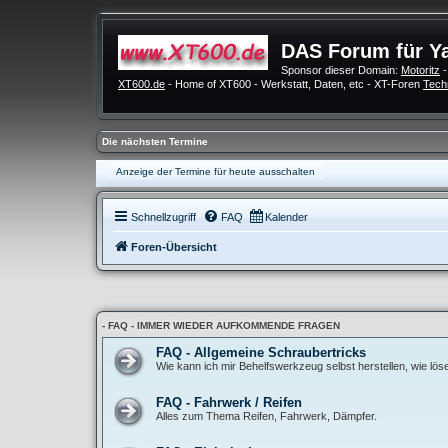
DAS Forum für Y
Sponsor dieser Domain:
Motoritz
-
XT600.de
- Home of XT600 - Werkstatt, Daten, etc - XT-Foren
Tech
Die nächsten Termine
Anzeige der Termine für heute ausschalten
Schnellzugriff
FAQ
Kalender
Foren-Übersicht
- FAQ - IMMER WIEDER AUFKOMMENDE FRAGEN
FAQ - Allgemeine Schraubertricks
Wie kann ich mir Behelfswerkzeug selbst herstellen, wie lö
FAQ - Fahrwerk / Reifen
Alles zum Thema Reifen, Fahrwerk, Dämpfer.