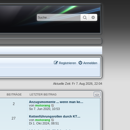
Suche
Erweiterte Suche
Registrieren
Anmelden
Aktuelle Zeit: Fr 7. Aug 2026, 22:04
BEITRÄGE
LETZTER BEITRAG
Anzugsmomente ... wenn man ke…
2
N
von
motorang
e
So 7. Jun 2020, 10:53
u
e
Kettenführungsrollen durch KT…
27
s
N
von
motorang
t
e
Di 1. Okt 2024, 08:51
e
u
r