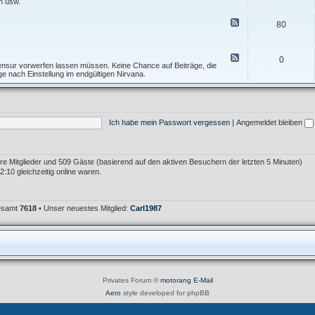
e
n usw.
I
f
d
n
T
-
F
f
80
o
F
e
o
p
o
e
s
i
r
d
A
c
u
-
F
l
0
m
T
e
 Zensur vorwerfen lassen müssen. Keine Chance auf Beiträge, die
l
F
e
e
age nach Einstellung im endgültigen Nirvana.
g
e
s
d
e
h
t
-
m
l
f
M
e
e
o
ü
i
r
r
l
n
K
Ich habe mein Passwort vergessen
|
Angemeldet bleiben
u
l
r
m
e
i
i
t
m
i
e
k
bare Mitglieder und 509 Gäste (basierend auf den aktiven Besuchern der letzten 5 Minuten)
r
:10 gleichzeitig online waren.
gesamt
7618
• Unser neuestes Mitglied:
Carl1987
Privates Forum ©
motorang
E-Mail
Aero
style developed for phpBB
Powered by
phpBB
® Forum Software © phpBB Limited