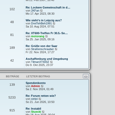
Mi 21. Feb 2007, 18:46
g
i
e
u
t
r
e
Re: Lockere Gemeinschaft in d…
r
B
102
s
N
von
2KFan
a
e
t
e
Mo 17. Apr 2023, 08:30
g
i
e
u
t
r
e
Wie sieht‘s in Leipzig aus?
r
B
48
s
N
von
DreiTehBeh1991
a
e
t
e
Sa 10. Aug 2024, 07:51
g
i
e
u
t
r
e
Re: XT600-Treffen Fr 30.5.-So…
r
81
B
s
N
von
motorang
a
e
t
e
Sa 25. Jan 2025, 09:16
g
i
e
u
t
r
e
Re: Grüße von der Saar
r
189
B
s
N
von
Straßenschrauber
a
e
t
e
Fr 22. Nov 2024, 17:27
g
i
e
u
t
r
e
Aschaffenburg und Umgebung
r
42
B
s
N
von
TilmanXT600Z
a
e
t
e
Do 9. Okt 2025, 23:37
g
i
e
u
t
r
e
r
B
s
a
BEITRÄGE
LETZTER BEITRAG
e
t
g
i
e
t
Spendenkonto
r
139
N
r
von
Admin
B
e
a
Sa 2. Nov 2024, 01:49
e
u
g
i
e
t
Re: Forum retten wie?
5233
s
N
r
von
stritzi
t
e
a
So 21. Jun 2026, 10:50
e
u
g
r
e
Re: Instabil
915
B
s
N
von
Stuecki
e
t
e
Mo 18. Aug 2025, 00:04