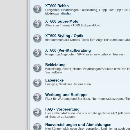
XT600 Reifen
Freigaben, Erfahrungen, Laufleistung, Gripp usw. Tipp !! >> 
displex
Moderator:
XT600 Super-Moto
Alles zum Thema XT600 & Super-Moto
XT600 Styling / Optik
hier kommen alle Umbau-Tipps fürs Auge rein (und auch alle 
XT600 (Ver-)Kaufberatung
Fragen zu Angeboten, VK-Preisen usw gehören hier rein.
Bekleidung
Bekleidung, Stiefel, Helme, Erfahrungen/Berichte usw.Das is
Suche/Biete
Laberecke
Lustiges, Sinnloses, labern eben.
Werbung und Surftipps
Platz für Werbung und Surftipps. Nur motorradbezogene Tipp
FAQ - Vorbereitung
Hier stehen Anfragen von uns um die geplante FAQ (oft gest
einfliessen zu lassen
Neuvorstellungen und Abmeldungen
Hier können sich neue User vorstellen. Und hier ist auch de