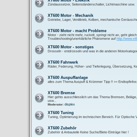
XT600 Motor - Elektrik
Zündaussetzer, Seitenständerschalter, Lichtmaschine usw.
XT600 Motor - Mechanik
Getriebe, Lager, Ventiltrieb, Kolben, mechanische Geräusch
XT600 Motor - macht Probleme
Motor - zieht nicht mehr, ruckelt, springt nicht an, geht gleic
Troubleshooting/unerklärliche Phänomene auf
http://www.xt
XT600 Motor - sonstiges
Drosseln - entdrosseln und was in die anderen Motorkategor
XT600 Fahrwerk
Räder, Federung, Höher- und Tieferlegung, Übersetzung, Ket
XT600 Auspuffanlage
alles zum Thema Auspuff & Krümmer Tipp !! >> Endtopfinfos
XT600 Bremse
Hier gehts ausschliesslich um das Thema Bremsen, Beläge, B
usw...
displex
Moderator:
XT600 Tuning
Tuning, Optimierung im technischen Bereich. Für Optische
XT600 Zubehör
Zubehör & Anbauteile Keine Suche/Biete-Einträge hier !