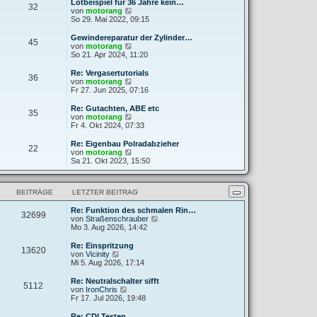
e
Lötbeispiel für 36 Jahre kein…
32
B
s
N
von
motorang
e
t
e
So 29. Mai 2022, 09:15
i
e
u
t
r
e
Gewindereparatur der Zylinder…
r
45
B
s
N
von
motorang
a
e
t
e
So 21. Apr 2024, 11:20
g
i
e
u
t
r
e
Re: Vergasertutorials
r
36
B
s
N
von
motorang
a
e
t
e
Fr 27. Jun 2025, 07:16
g
i
e
u
t
r
e
Re: Gutachten, ABE etc
r
35
B
s
N
von
motorang
a
e
t
e
Fr 4. Okt 2024, 07:33
g
i
e
u
t
r
e
Re: Eigenbau Polradabzieher
r
22
B
s
N
von
motorang
a
e
t
e
Sa 21. Okt 2023, 15:50
g
i
e
u
t
r
e
r
B
s
a
BEITRÄGE
LETZTER BEITRAG
e
t
g
i
e
t
Re: Funktion des schmalen Rin…
r
32699
r
N
von
Straßenschrauber
B
a
e
Mo 3. Aug 2026, 14:42
e
g
u
i
e
t
Re: Einspritzung
13620
s
N
r
von
Vicinity
t
e
a
Mi 5. Aug 2026, 17:14
e
u
g
r
e
Re: Neutralschalter sifft
5112
B
s
N
von
IronChris
e
t
e
Fr 17. Jul 2026, 19:48
i
e
u
t
r
e
Re: CDI Testen