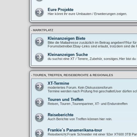
Eure Projekte
Hier könnt ihr eure Umbauten / Erweiterungen zeigen.
- MARKTPLATZ
Kleinanzeigen Biete
Bitte die Mailadresse zusätzlich im Beitrag angeben!!!Nur fü
Forumsbetreiber.Ebay-Links sind erlaubt, trotzdem sind die 
Kleinanzeigen Suche
du suchst eine XT / Tenere, Zubehör, sonstiges.Hier bist du r
- TOUREN, TREFFEN, REISEBERICHTE & REGIONALES
XT-Termine
moderiertes Forum. Kein Diskussionsforum
Termine werden nach Prüfung frei geschaltetUser dürfen sch
Touren und Treffen
Reisen, Touren ,Tourenpartner, XT- und Endurotreffen
Reiseberichte
Auch Berichte von Treffen können hier rein.
Frankie´s Panamerikana-tour
Reisebericht:Frank Schneider mit einer 92er XT600 3TB Pan