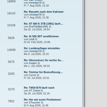
r
16859
B
s
N
von
christian78
a
e
t
e
Fr 7. Aug 2026, 21:18
g
i
e
u
t
r
e
Re: Rasseln nach dem Kaltstart
r
18142
B
s
N
von
christian78
a
e
t
e
Fr 7. Aug 2026, 21:36
g
i
e
u
t
r
e
Re: XT 600 K 3TB (1991) läuft…
r
10156
B
s
N
von
DreiTehBeh1991
a
e
t
e
Sa 18. Jul 2026, 19:54
g
i
e
u
t
r
e
Re: Xt 500 3DT modifizieren
r
B
5826
s
N
von
Lindi
a
e
t
e
Di 10. Feb 2026, 14:06
g
i
e
u
t
r
e
Re: Lenkkopflager einstellen
r
B
14699
s
N
von
christian78
a
e
t
e
Mo 6. Jul 2026, 15:15
g
i
e
u
t
r
e
Re: Hitzeschutz für rechte Se…
r
5675
B
s
N
von
Geges
a
e
t
e
Mo 1. Jun 2026, 09:33
g
i
e
u
t
r
e
Re: Trichter für Bremsflüssig…
r
3205
B
s
N
von
Cyrus
a
e
t
e
Fr 10. Jul 2026, 23:31
g
i
e
u
t
r
e
r
B
s
Re: TM34 B70 läuft nach
a
e
3270
t
N
von
XT Onkel
g
i
e
e
Sa 18. Jul 2026, 01:19
t
r
u
r
B
e
Re: Her mit euren Problemen!
a
e
7852
s
N
von
XTsucher
g
i
t
e
Di 4. Aug 2026, 11:46
t