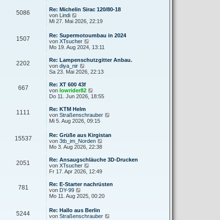
e
u
r
r
e
Re: Michelin Sirac 120/80-18
a
5086
B
s
N
von
Lindi
g
e
t
e
Mi 27. Mai 2026, 22:19
i
e
u
t
r
e
Re: Supermotoumbau in 2024
r
B
1507
s
N
von
XTsucher
a
e
t
e
Mo 19. Aug 2024, 13:11
g
i
e
u
t
r
e
Re: Lampenschutzgitter Anbau.
r
B
2202
s
N
von
diya_nir
a
e
t
e
Sa 23. Mai 2026, 22:13
g
i
e
u
t
r
e
Re: XT 600 43f
r
667
B
s
N
von
lowrider82
a
e
t
e
Do 11. Jun 2026, 18:55
g
i
e
u
t
r
e
Re: KTM Helm
r
1111
B
s
N
von
Straßenschrauber
a
e
t
e
Mi 5. Aug 2026, 09:15
g
i
e
u
t
r
e
Re: Grüße aus Kirgistan
r
B
15537
s
N
von
3tb_im_Norden
a
e
t
e
Mo 3. Aug 2026, 22:38
g
i
e
u
t
r
e
Re: Ansaugschläuche 3D-Drucken
r
B
2051
s
N
von
XTsucher
a
e
t
e
Fr 17. Apr 2026, 12:49
g
i
e
u
t
r
e
Re: E-Starter nachrüsten
r
781
B
s
N
von
DY-99
a
e
t
e
Mo 11. Aug 2025, 00:20
g
i
e
u
t
r
e
Re: Hallo aus Berlin
r
B
5244
s
N
von
Straßenschrauber
a
e
t