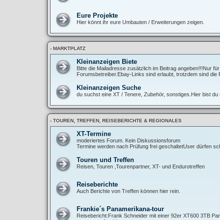
Eure Projekte
Hier könnt ihr eure Umbauten / Erweiterungen zeigen.
- MARKTPLATZ
Kleinanzeigen Biete
Bitte die Mailadresse zusätzlich im Beitrag angeben!!!Nur fü
Forumsbetreiber.Ebay-Links sind erlaubt, trotzdem sind die 
Kleinanzeigen Suche
du suchst eine XT / Tenere, Zubehör, sonstiges.Hier bist du r
- TOUREN, TREFFEN, REISEBERICHTE & REGIONALES
XT-Termine
moderiertes Forum. Kein Diskussionsforum
Termine werden nach Prüfung frei geschaltetUser dürfen sch
Touren und Treffen
Reisen, Touren ,Tourenpartner, XT- und Endurotreffen
Reiseberichte
Auch Berichte von Treffen können hier rein.
Frankie´s Panamerikana-tour
Reisebericht:Frank Schneider mit einer 92er XT600 3TB Pan