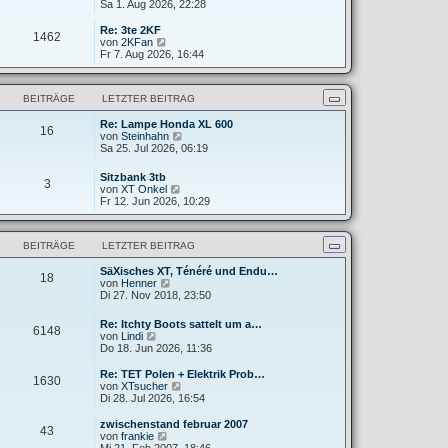
e
Sa 1. Aug 2026, 22:28
g
i
e
u
t
r
e
Re: 3te 2KF
r
B
1462
s
N
von
2KFan
a
e
t
e
Fr 7. Aug 2026, 16:44
g
i
e
u
t
r
e
r
B
s
a
BEITRÄGE
LETZTER BEITRAG
e
t
g
i
e
t
Re: Lampe Honda XL 600
r
16
N
r
von
Steinhahn
B
e
a
Sa 25. Jul 2026, 06:19
e
u
g
i
e
t
Sitzbank 3tb
3
s
r
N
von
XT Onkel
t
a
e
Fr 12. Jun 2026, 10:29
e
g
u
r
e
B
s
e
BEITRÄGE
LETZTER BEITRAG
t
i
e
t
SäXisches XT, Ténéré und Endu…
r
18
r
N
von
Henner
B
a
e
Di 27. Nov 2018, 23:50
e
g
u
i
e
t
Re: Itchty Boots sattelt um a…
6148
s
r
N
von
Lindi
t
a
e
Do 18. Jun 2026, 11:36
e
g
u
r
e
Re: TET Polen + Elektrik Prob…
B
1630
s
N
von
XTsucher
e
t
e
Di 28. Jul 2026, 16:54
i
e
u
t
r
e
zwischenstand februar 2007
r
43
B
s
N
von
frankie
a
e
t
e