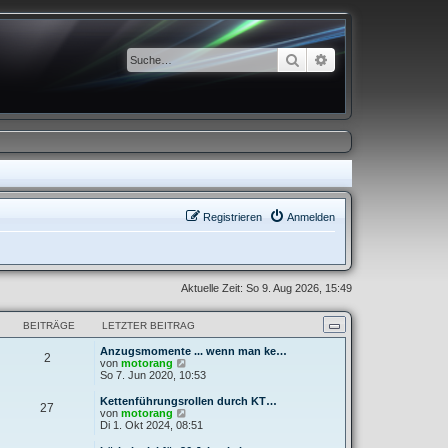
Suche
Erweiterte Suche
Registrieren
Anmelden
Aktuelle Zeit: So 9. Aug 2026, 15:49
BEITRÄGE
LETZTER BEITRAG
Anzugsmomente ... wenn man ke…
2
N
von
motorang
e
So 7. Jun 2020, 10:53
u
e
Kettenführungsrollen durch KT…
27
s
N
von
motorang
t
e
Di 1. Okt 2024, 08:51
e
u
r