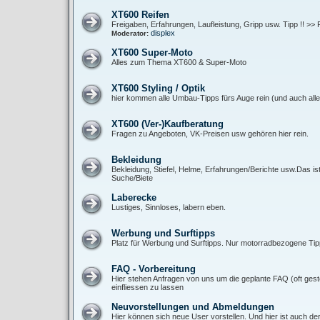
XT600 Reifen
Freigaben, Erfahrungen, Laufleistung, Gripp usw. Tipp !! >> 
displex
Moderator:
XT600 Super-Moto
Alles zum Thema XT600 & Super-Moto
XT600 Styling / Optik
hier kommen alle Umbau-Tipps fürs Auge rein (und auch alle 
XT600 (Ver-)Kaufberatung
Fragen zu Angeboten, VK-Preisen usw gehören hier rein.
Bekleidung
Bekleidung, Stiefel, Helme, Erfahrungen/Berichte usw.Das is
Suche/Biete
Laberecke
Lustiges, Sinnloses, labern eben.
Werbung und Surftipps
Platz für Werbung und Surftipps. Nur motorradbezogene Tipp
FAQ - Vorbereitung
Hier stehen Anfragen von uns um die geplante FAQ (oft gest
einfliessen zu lassen
Neuvorstellungen und Abmeldungen
Hier können sich neue User vorstellen. Und hier ist auch de