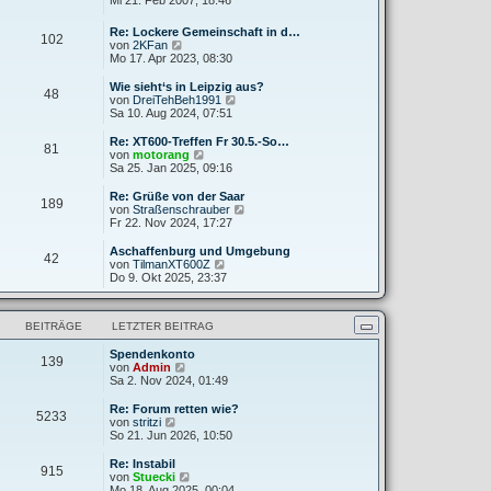
Mi 21. Feb 2007, 18:46
g
i
e
u
t
r
e
Re: Lockere Gemeinschaft in d…
r
B
102
s
N
von
2KFan
a
e
t
e
Mo 17. Apr 2023, 08:30
g
i
e
u
t
r
e
Wie sieht‘s in Leipzig aus?
r
B
48
s
N
von
DreiTehBeh1991
a
e
t
e
Sa 10. Aug 2024, 07:51
g
i
e
u
t
r
e
Re: XT600-Treffen Fr 30.5.-So…
r
81
B
s
N
von
motorang
a
e
t
e
Sa 25. Jan 2025, 09:16
g
i
e
u
t
r
e
Re: Grüße von der Saar
r
189
B
s
N
von
Straßenschrauber
a
e
t
e
Fr 22. Nov 2024, 17:27
g
i
e
u
t
r
e
Aschaffenburg und Umgebung
r
42
B
s
N
von
TilmanXT600Z
a
e
t
e
Do 9. Okt 2025, 23:37
g
i
e
u
t
r
e
r
B
s
a
BEITRÄGE
LETZTER BEITRAG
e
t
g
i
e
t
Spendenkonto
r
139
N
r
von
Admin
B
e
a
Sa 2. Nov 2024, 01:49
e
u
g
i
e
t
Re: Forum retten wie?
5233
s
N
r
von
stritzi
t
e
a
So 21. Jun 2026, 10:50
e
u
g
r
e
Re: Instabil
915
B
s
N
von
Stuecki
e
t
e
Mo 18. Aug 2025, 00:04