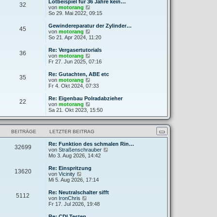
e
Lötbeispiel für 36 Jahre kein…
32
B
s
N
von
motorang
e
t
e
So 29. Mai 2022, 09:15
i
e
u
t
r
e
Gewindereparatur der Zylinder…
r
45
B
s
N
von
motorang
a
e
t
e
So 21. Apr 2024, 11:20
g
i
e
u
t
r
e
Re: Vergasertutorials
r
36
B
s
N
von
motorang
a
e
t
e
Fr 27. Jun 2025, 07:16
g
i
e
u
t
r
e
Re: Gutachten, ABE etc
r
35
B
s
N
von
motorang
a
e
t
e
Fr 4. Okt 2024, 07:33
g
i
e
u
t
r
e
Re: Eigenbau Polradabzieher
r
22
B
s
N
von
motorang
a
e
t
e
Sa 21. Okt 2023, 15:50
g
i
e
u
t
r
e
r
B
s
a
BEITRÄGE
LETZTER BEITRAG
e
t
g
i
e
t
Re: Funktion des schmalen Rin…
r
32699
r
N
von
Straßenschrauber
B
a
e
Mo 3. Aug 2026, 14:42
e
g
u
i
e
t
Re: Einspritzung
13620
s
N
r
von
Vicinity
t
e
a
Mi 5. Aug 2026, 17:14
e
u
g
r
e
Re: Neutralschalter sifft
5112
B
s
N
von
IronChris
e
t
e
Fr 17. Jul 2026, 19:48
i
e
u
t
r
e
Re: CDI Testen