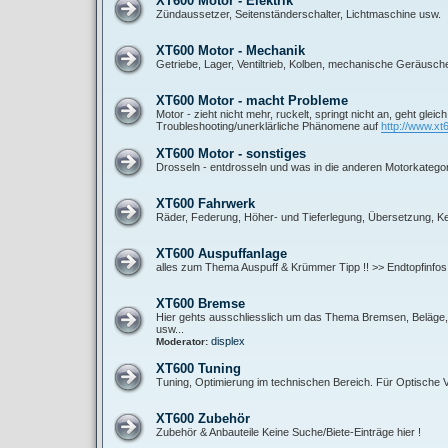
XT600 Motor - Elektrik
Zündaussetzer, Seitenständerschalter, Lichtmaschine usw.
XT600 Motor - Mechanik
Getriebe, Lager, Ventiltrieb, Kolben, mechanische Geräusch
XT600 Motor - macht Probleme
Motor - zieht nicht mehr, ruckelt, springt nicht an, geht gleic
Troubleshooting/unerklärliche Phänomene auf
http://www.xt
XT600 Motor - sonstiges
Drosseln - entdrosseln und was in die anderen Motorkategor
XT600 Fahrwerk
Räder, Federung, Höher- und Tieferlegung, Übersetzung, Ket
XT600 Auspuffanlage
alles zum Thema Auspuff & Krümmer Tipp !! >> Endtopfinfos
XT600 Bremse
Hier gehts ausschliesslich um das Thema Bremsen, Beläge, B
usw...
displex
Moderator:
XT600 Tuning
Tuning, Optimierung im technischen Bereich. Für Optische
XT600 Zubehör
Zubehör & Anbauteile Keine Suche/Biete-Einträge hier !