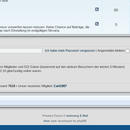
e
n usw.
I
f
d
n
T
-
F
f
80
o
F
e
o
p
o
e
s
i
r
d
A
c
u
-
F
l
0
m
T
e
 Zensur vorwerfen lassen müssen. Keine Chance auf Beiträge, die
l
F
e
e
age nach Einstellung im endgültigen Nirvana.
g
e
s
d
e
h
t
-
m
l
f
M
e
e
o
ü
i
r
r
l
n
K
Ich habe mein Passwort vergessen
|
Angemeldet bleiben
u
l
r
m
e
i
i
t
m
i
e
k
bare Mitglieder und 522 Gäste (basierend auf den aktiven Besuchern der letzten 5 Minuten)
r
:10 gleichzeitig online waren.
gesamt
7618
• Unser neuestes Mitglied:
Carl1987
Privates Forum ©
motorang
E-Mail
Aero
style developed for phpBB
Powered by
phpBB
® Forum Software © phpBB Limited