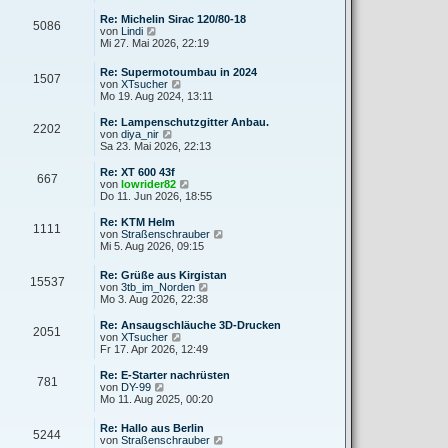
e
u
r
r
e
Re: Michelin Sirac 120/80-18
a
5086
B
s
N
von
Lindi
g
e
t
e
Mi 27. Mai 2026, 22:19
i
e
u
t
r
e
Re: Supermotoumbau in 2024
r
B
1507
s
N
von
XTsucher
a
e
t
e
Mo 19. Aug 2024, 13:11
g
i
e
u
t
r
e
Re: Lampenschutzgitter Anbau.
r
B
2202
s
N
von
diya_nir
a
e
t
e
Sa 23. Mai 2026, 22:13
g
i
e
u
t
r
e
Re: XT 600 43f
r
667
B
s
N
von
lowrider82
a
e
t
e
Do 11. Jun 2026, 18:55
g
i
e
u
t
r
e
Re: KTM Helm
r
1111
B
s
N
von
Straßenschrauber
a
e
t
e
Mi 5. Aug 2026, 09:15
g
i
e
u
t
r
e
Re: Grüße aus Kirgistan
r
B
15537
s
N
von
3tb_im_Norden
a
e
t
e
Mo 3. Aug 2026, 22:38
g
i
e
u
t
r
e
Re: Ansaugschläuche 3D-Drucken
r
B
2051
s
N
von
XTsucher
a
e
t
e
Fr 17. Apr 2026, 12:49
g
i
e
u
t
r
e
Re: E-Starter nachrüsten
r
781
B
s
N
von
DY-99
a
e
t
e
Mo 11. Aug 2025, 00:20
g
i
e
u
t
r
e
Re: Hallo aus Berlin
r
B
5244
s
N
von
Straßenschrauber
a
e
t