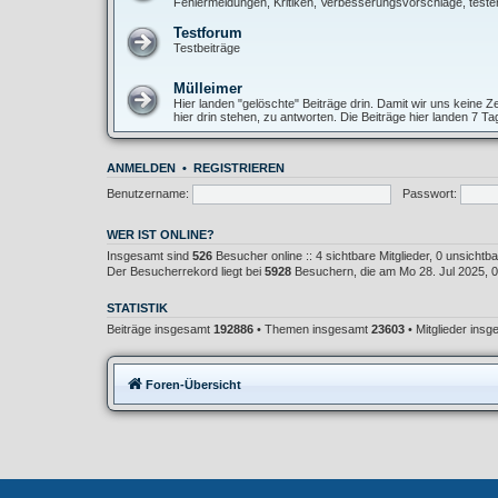
Fehlermeldungen, Kritiken, Verbesserungsvorschläge, teste
Testforum
Testbeiträge
Mülleimer
Hier landen "gelöschte" Beiträge drin. Damit wir uns keine
hier drin stehen, zu antworten. Die Beiträge hier landen 7 T
ANMELDEN
•
REGISTRIEREN
Benutzername:
Passwort:
WER IST ONLINE?
Insgesamt sind
526
Besucher online :: 4 sichtbare Mitglieder, 0 unsicht
Der Besucherrekord liegt bei
5928
Besuchern, die am Mo 28. Jul 2025, 02
STATISTIK
Beiträge insgesamt
192886
• Themen insgesamt
23603
• Mitglieder ins
Foren-Übersicht