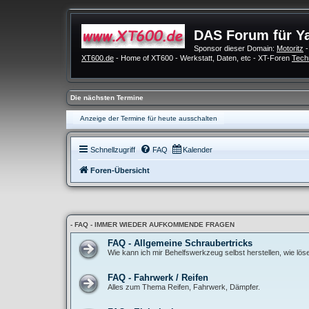
DAS Forum für Y
Sponsor dieser Domain:
Motoritz
-
XT600.de
- Home of XT600 - Werkstatt, Daten, etc - XT-Foren
Tech
Die nächsten Termine
Anzeige der Termine für heute ausschalten
Schnellzugriff
FAQ
Kalender
Foren-Übersicht
- FAQ - IMMER WIEDER AUFKOMMENDE FRAGEN
FAQ - Allgemeine Schraubertricks
Wie kann ich mir Behelfswerkzeug selbst herstellen, wie lö
FAQ - Fahrwerk / Reifen
Alles zum Thema Reifen, Fahrwerk, Dämpfer.