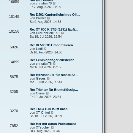
r
16859
B
s
N
von
christian78
a
e
t
e
Fr 7. Aug 2026, 21:18
g
i
e
u
t
r
e
Re: DJ02 Kupferdichtringe Öll…
r
18149
B
s
N
von
Palmer
a
e
t
e
So 9. Aug 2026, 14:33
g
i
e
u
t
r
e
Re: XT 600 K 3TB (1991) läuft…
r
10156
B
s
N
von
DreiTehBeh1991
a
e
t
e
Sa 18. Jul 2026, 19:54
g
i
e
u
t
r
e
Re: Xt 500 3DT modifizieren
r
B
5826
s
N
von
Lindi
a
e
t
e
Di 10. Feb 2026, 14:06
g
i
e
u
t
r
e
Re: Lenkkopflager einstellen
r
B
14699
s
N
von
christian78
a
e
t
e
Mo 6. Jul 2026, 15:15
g
i
e
u
t
r
e
Re: Hitzeschutz für rechte Se…
r
5675
B
s
N
von
Geges
a
e
t
e
Mo 1. Jun 2026, 09:33
g
i
e
u
t
r
e
Re: Trichter für Bremsflüssig…
r
3205
B
s
N
von
Cyrus
a
e
t
e
Fr 10. Jul 2026, 23:31
g
i
e
u
t
r
e
r
B
s
Re: TM34 B70 läuft nach
a
e
3270
t
N
von
XT Onkel
g
i
e
e
Sa 18. Jul 2026, 01:19
t
r
u
r
B
e
Re: Her mit euren Problemen!
a
e
7852
s
N
von
XTsucher
g
i
t
e
Di 4. Aug 2026, 11:46
t