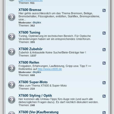
o
0
t
d
Themen:
911
r
0
P
-
-
F
r
X
s
XT600 Bremse
F
a
o
T
o
e
Hier gehts ausschliesslich um das Thema Bremsen, Beläge,
h
b
6
n
e
Bremsbehälter, Flüssigkeiten, entlüften, Stahlflex, Bremsprobleme,
r
l
0
s
d
usw...
w
e
0
t
-
displex
Moderator:
e
m
A
i
X
Themen:
362
r
e
u
g
T
k
s
e
6
XT600 Tuning
F
p
s
0
e
Tuning, Optimierung im technischen Bereich. Für Optische
u
0
e
Veränderungen haben wir ein entsprechendes Unterforum.
f
B
d
Themen:
355
f
r
-
a
e
X
n
XT600 Zubehör
F
m
T
l
e
Zubehör & Anbauteile Keine Suche/Biete-Einträge hier !
s
6
a
e
Themen:
1337
e
0
g
d
0
e
-
XT600 Reifen
F
T
X
e
Freigaben, Erfahrungen, Laufleistung, Gripp usw. Tipp !! >>
u
T
e
Reifeninfos auf
http://www.xt600.de
n
6
d
displex
Moderator:
i
0
-
Themen:
668
n
0
X
g
Z
T
XT600 Super-Moto
F
u
6
e
Alles zum Thema XT600 & Super-Moto
b
0
e
Themen:
210
e
0
d
h
R
-
ö
XT600 Styling / Optik
F
e
X
r
e
hier kommen alle Umbau-Tipps fürs Auge rein (und auch alle
i
T
e
diebezüglichen Fragen dazu). Es darf reichlich diskutiert werden.
f
6
d
Themen:
248
e
0
-
n
0
X
XT600 (Ver-)Kaufberatung
F
S