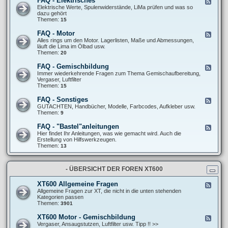
FAQ - Elektrisches
F
l
F
e
Elektrische Werte, Spulenwiderstände, LiMa prüfen und was so
l
A
e
dazu gehört
g
Q
d
Themen:
15
e
-
-
m
F
F
e
FAQ - Motor
F
a
A
i
e
Alles rings um den Motor. Lagerlisten, Maße und Abmessungen,
h
Q
n
e
läuft die Lima im Ölbad usw.
r
-
e
d
Themen:
20
w
E
S
-
e
l
c
F
r
FAQ - Gemischbildung
F
e
h
A
k
e
Immer wiederkehrende Fragen zum Thema Gemischaufbereitung,
k
r
Q
/
e
Vergaser, Luftfilter
t
a
-
R
d
Themen:
15
r
u
M
e
-
i
b
o
i
F
s
FAQ - Sonstiges
e
F
t
f
A
c
r
e
GUTACHTEN, Handbücher, Modelle, Farbcodes, Aufkleber usw.
o
e
Q
h
t
e
Themen:
9
r
n
-
e
r
d
G
s
i
-
FAQ - "Bastel"anleitungen
F
e
c
F
e
Hier findet Ihr Anleitungen, was wie gemacht wird. Auch die
m
k
A
e
Erstellung von Hilfswerkzeugen.
i
s
Q
d
Themen:
13
s
-
-
c
S
F
h
o
A
b
n
- ÜBERSICHT DER FOREN XT600
Q
i
s
-
l
t
"
d
XT600 Allgemeine Fragen
F
i
B
u
e
Allgemeine Fragen zur XT, die nicht in die unten stehenden
g
a
n
e
Kategorien passen
e
s
g
d
Themen:
3901
s
t
-
e
X
XT600 Motor - Gemischbildung
F
l
T
e
Vergaser, Ansaugstutzen, Luftfilter usw. Tipp !! >>
"
6