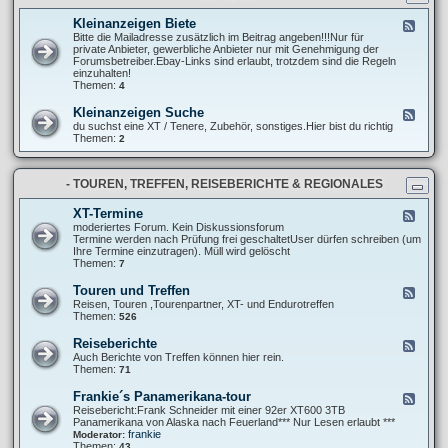
t
r
n
e
e
g
Kleinanzeigen Biete
F
l
P
e
Bitte die Mailadresse zusätzlich im Beitrag angeben!!!Nur für
l
r
e
private Anbieter, gewerbliche Anbieter nur mit Genehmigung der
u
o
d
Forumsbetreiber.Ebay-Links sind erlaubt, trotzdem sind die Regeln
n
j
-
einzuhalten!
g
e
K
Themen:
4
e
k
l
n
t
e
u
Kleinanzeigen Suche
F
e
i
n
e
du suchst eine XT / Tenere, Zubehör, sonstiges.Hier bist du richtig
n
d
e
Themen:
2
a
A
d
n
b
-
z
m
K
e
e
- TOUREN, TREFFEN, REISEBERICHTE & REGIONALES
l
i
l
e
g
d
i
XT-Termine
F
e
u
n
e
moderiertes Forum. Kein Diskussionsforum
n
n
a
e
Termine werden nach Prüfung frei geschaltetUser dürfen schreiben (um
B
g
n
d
Ihre Termine einzutragen). Müll wird gelöscht
i
e
z
-
Themen:
7
e
n
e
X
t
i
T
e
Touren und Treffen
F
g
-
e
Reisen, Touren ,Tourenpartner, XT- und Endurotreffen
e
T
e
Themen:
526
n
e
d
S
r
-
u
Reiseberichte
F
m
T
c
e
Auch Berichte von Treffen können hier rein.
i
o
h
e
Themen:
71
n
u
e
d
e
r
-
Frankie´s Panamerikana-tour
F
e
R
e
Reisebericht:Frank Schneider mit einer 92er XT600 3TB
n
e
e
Panamerikana von Alaska nach Feuerland*** Nur Lesen erlaubt ***
u
i
d
frankie
Moderator:
n
s
-
Themen:
43
d