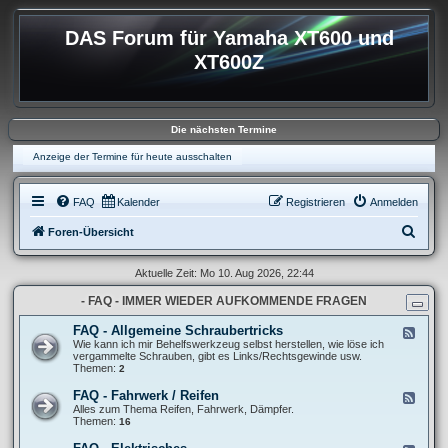
DAS Forum für Yamaha XT600 und
XT600Z
Die nächsten Termine
Anzeige der Termine für heute ausschalten
FAQ
Kalender
Registrieren
Anmelden
S
Foren-Übersicht
u
Aktuelle Zeit: Mo 10. Aug 2026, 22:44
c
- FAQ - IMMER WIEDER AUFKOMMENDE FRAGEN
h
e
FAQ - Allgemeine Schraubertricks
F
e
Wie kann ich mir Behelfswerkzeug selbst herstellen, wie löse ich
e
vergammelte Schrauben, gibt es Links/Rechtsgewinde usw.
d
Themen:
2
-
F
FAQ - Fahrwerk / Reifen
F
A
e
Alles zum Thema Reifen, Fahrwerk, Dämpfer.
Q
e
Themen:
16
-
d
A
-