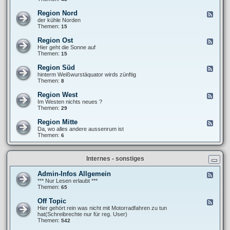
e
F
T
b
r
r
Region Nord
F
e
a
e
e
der kühle Norden
r
n
f
e
Themen:
15
i
k
f
d
c
i
e
-
h
Region Ost
F
e
n
R
t
e
Hier geht die Sonne auf
´
e
e
e
Themen:
15
s
g
d
P
i
-
a
Region Süd
F
o
R
n
e
hinterm Weißwurstäquator wirds zünftig
n
e
a
e
Themen:
8
N
g
m
d
o
i
e
-
r
Region West
F
o
r
R
d
e
Im Westen nichts neues ?
n
i
e
e
Themen:
29
O
k
g
d
s
a
i
-
t
Region Mitte
n
F
o
R
a
e
Da, wo alles andere aussenrum ist
n
e
-
e
Themen:
6
S
g
t
d
ü
i
o
-
d
o
u
R
n
Internes - sonstiges
r
e
W
g
e
i
Admin-Infos Allgemein
F
s
o
e
*** Nur Lesen erlaubt ***
t
n
e
Themen:
65
M
d
i
-
Off Topic
F
t
A
e
Hier gehört rein was nicht mit Motorradfahren zu tun
t
d
e
hat(Schreibrechte nur für reg. User)
e
m
d
Themen:
542
i
-
n