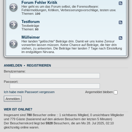
O
Forum Fehler Kritik
F
-
f
e
Hier geht es um das Forum selbst, die Forensoftware:
I
f
e
Fehlermeldungen, Kritiken, Verbesserungsvorschläge, testen usw.
n
T
d
Themen:
100
f
o
-
o
p
F
s
Testforum
F
i
o
A
e
Testbeiträge
c
r
l
e
Themen:
80
u
l
d
m
g
-
Mülleimer
F
F
e
T
e
Hier landen "gelöschte" Beiträge drin. Damit wir uns keine Zensur
e
m
e
e
vorwerfen lassen müssen. Keine Chance auf Beiträge, die hier drin
h
e
s
d
stehen, zu antworten. Die Beiträge hier landen 7 Tage nach Einstellung
l
i
t
-
im endgültigen Nirvana.
e
n
f
M
r
o
ü
K
r
l
r
u
ANMELDEN
•
REGISTRIEREN
l
i
m
e
t
Benutzername:
i
i
m
k
e
Passwort:
r
Ich habe mein Passwort vergessen
Angemeldet bleiben
WER IST ONLINE?
Insgesamt sind
780
Besucher online :: 1 sichtbares Mitglied, 0 unsichtbare Mitglieder
und 779 Gäste (basierend auf den aktiven Besuchern der letzten 5 Minuten)
Der Besucherrekord liegt bei
5928
Besuchern, die am Mo 28. Jul 2025, 02:10
gleichzeitig online waren.