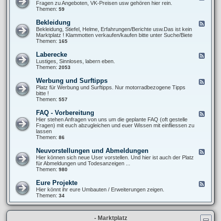
T
e
Fragen zu Angeboten, VK-Preisen usw gehören hier rein.
u
6
e
Themen:
59
p
0
d
e
0
-
r
Bekleidung
F
S
X
-
e
Bekleidung, Stiefel, Helme, Erfahrungen/Berichte usw.Das ist kein
t
T
M
e
Marktplatz ! Klammotten verkaufen/kaufen bitte unter Suche/Biete
y
6
o
d
Themen:
165
l
0
t
-
i
0
o
B
n
Laberecke
F
(
e
g
e
Lustiges, Sinnloses, labern eben.
V
k
/
e
Themen:
2053
e
l
O
d
r
e
p
-
-
Werbung und Surftipps
F
i
t
L
)
e
Platz für Werbung und Surftipps. Nur motorradbezogene Tipps
d
i
a
K
e
bitte !
u
k
b
a
d
Themen:
557
n
e
u
-
g
r
f
W
FAQ - Vorbereitung
F
e
b
e
e
Hier stehen Anfragen von uns um die geplante FAQ (oft gestelle
c
e
r
e
Fragen) mit euch abzugleichen und euer Wissen mit einfliessen zu
k
r
b
d
lassen
e
a
u
-
Themen:
86
t
n
F
u
g
A
Neuvorstellungen und Abmeldungen
n
F
u
Q
g
e
Hier können sich neue User vorstellen. Und hier ist auch der Platz
n
-
e
für Abmeldungen und Todesanzeigen ...
d
V
d
Themen:
980
S
o
-
u
r
N
r
Eure Projekte
F
b
e
f
e
Hier könnt ihr eure Umbauten / Erweiterungen zeigen.
e
u
t
e
Themen:
34
r
v
i
d
e
o
p
-
i
r
p
E
t
s
s
- Marktplatz
u
u