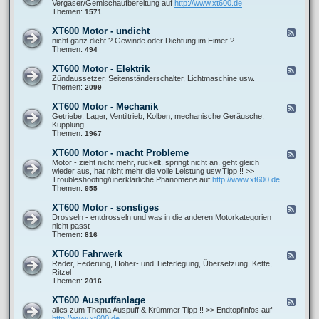
e
Vergaser/Gemischaufbereitung auf
http://www.xt600.de
a
0
d
Themen:
1571
n
0
-
l
A
X
e
XT600 Motor - undicht
F
l
T
i
e
nicht ganz dicht ? Gewinde oder Dichtung im Eimer ?
l
6
t
e
Themen:
494
g
0
u
d
e
0
n
-
m
XT600 Motor - Elektrik
F
M
g
X
e
e
Zündaussetzer, Seitenständerschalter, Lichtmaschine usw.
o
e
T
i
e
Themen:
2099
t
n
6
n
d
o
0
e
-
r
XT600 Motor - Mechanik
F
0
F
X
-
e
Getriebe, Lager, Ventiltrieb, Kolben, mechanische Geräusche,
M
r
T
G
e
Kupplung
o
a
6
e
d
Themen:
1967
t
g
0
m
-
o
e
0
i
X
r
XT600 Motor - macht Probleme
n
F
M
s
T
-
e
Motor - zieht nicht mehr, ruckelt, springt nicht an, geht gleich
o
c
6
u
e
wieder aus, hat nicht mehr die volle Leistung usw.Tipp !! >>
t
h
0
n
d
Troubleshooting/unerklärliche Phänomene auf
http://www.xt600.de
o
b
0
d
-
Themen:
955
r
i
M
i
X
-
l
o
c
T
E
XT600 Motor - sonstiges
d
F
t
h
6
l
u
e
Drosseln - entdrosseln und was in die anderen Motorkategorien
o
t
0
e
n
e
nicht passt
r
0
k
g
d
Themen:
816
-
M
t
-
M
o
r
X
e
XT600 Fahrwerk
F
t
i
T
c
e
Räder, Federung, Höher- und Tieferlegung, Übersetzung, Kette,
o
k
6
h
e
Ritzel
r
0
a
d
Themen:
2016
-
0
n
-
m
M
i
X
a
XT600 Auspuffanlage
F
o
k
T
c
e
alles zum Thema Auspuff & Krümmer Tipp !! >> Endtopfinfos auf
t
6
h
e
http://www.xt600.de