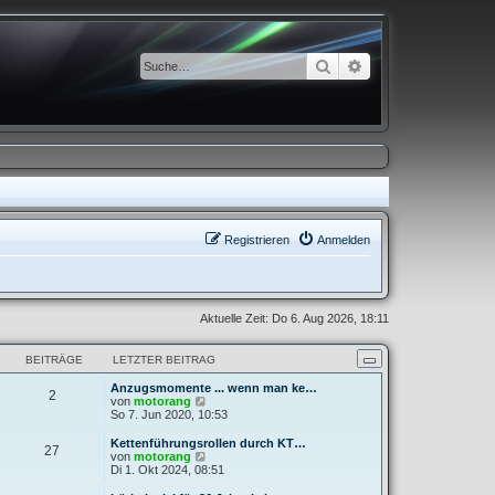
Suche
Erweiterte Suche
Registrieren
Anmelden
Aktuelle Zeit: Do 6. Aug 2026, 18:11
BEITRÄGE
LETZTER BEITRAG
Anzugsmomente ... wenn man ke…
2
N
von
motorang
e
So 7. Jun 2020, 10:53
u
e
Kettenführungsrollen durch KT…
27
s
N
von
motorang
t
e
Di 1. Okt 2024, 08:51
e
u
r