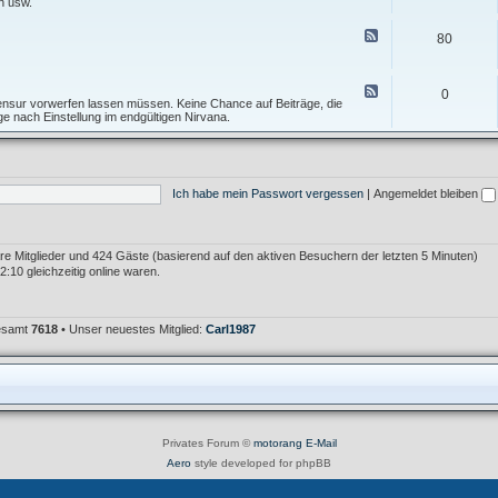
e
n usw.
I
f
d
n
T
-
F
f
80
o
F
e
o
p
o
e
s
i
r
d
A
c
u
-
F
l
0
m
T
e
 Zensur vorwerfen lassen müssen. Keine Chance auf Beiträge, die
l
F
e
e
age nach Einstellung im endgültigen Nirvana.
g
e
s
d
e
h
t
-
m
l
f
M
e
e
o
ü
i
r
r
l
n
K
Ich habe mein Passwort vergessen
|
Angemeldet bleiben
u
l
r
m
e
i
i
t
m
i
e
k
bare Mitglieder und 424 Gäste (basierend auf den aktiven Besuchern der letzten 5 Minuten)
r
:10 gleichzeitig online waren.
gesamt
7618
• Unser neuestes Mitglied:
Carl1987
Privates Forum ©
motorang
E-Mail
Aero
style developed for phpBB
Powered by
phpBB
® Forum Software © phpBB Limited