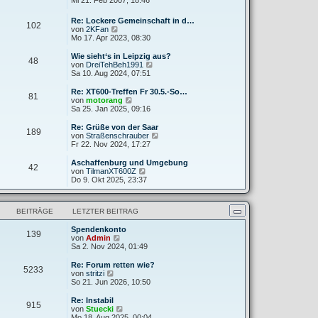
Mi 21. Feb 2007, 18:46
g
i
e
u
t
r
e
Re: Lockere Gemeinschaft in d…
r
B
102
s
N
von
2KFan
a
e
t
e
Mo 17. Apr 2023, 08:30
g
i
e
u
t
r
e
Wie sieht‘s in Leipzig aus?
r
B
48
s
N
von
DreiTehBeh1991
a
e
t
e
Sa 10. Aug 2024, 07:51
g
i
e
u
t
r
e
Re: XT600-Treffen Fr 30.5.-So…
r
81
B
s
N
von
motorang
a
e
t
e
Sa 25. Jan 2025, 09:16
g
i
e
u
t
r
e
Re: Grüße von der Saar
r
189
B
s
N
von
Straßenschrauber
a
e
t
e
Fr 22. Nov 2024, 17:27
g
i
e
u
t
r
e
Aschaffenburg und Umgebung
r
42
B
s
N
von
TilmanXT600Z
a
e
t
e
Do 9. Okt 2025, 23:37
g
i
e
u
t
r
e
r
B
s
a
BEITRÄGE
LETZTER BEITRAG
e
t
g
i
e
t
Spendenkonto
r
139
N
r
von
Admin
B
e
a
Sa 2. Nov 2024, 01:49
e
u
g
i
e
t
Re: Forum retten wie?
5233
s
N
r
von
stritzi
t
e
a
So 21. Jun 2026, 10:50
e
u
g
r
e
Re: Instabil
915
B
s
N
von
Stuecki
e
t
e
Mo 18. Aug 2025, 00:04