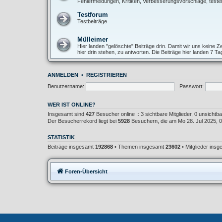
Fehlermeldungen, Kritiken, Verbesserungsvorschläge, teste
Testforum
Testbeiträge
Mülleimer
Hier landen "gelöschte" Beiträge drin. Damit wir uns keine
hier drin stehen, zu antworten. Die Beiträge hier landen 7 T
ANMELDEN
•
REGISTRIEREN
Benutzername:
Passwort:
WER IST ONLINE?
Insgesamt sind
427
Besucher online :: 3 sichtbare Mitglieder, 0 unsicht
Der Besucherrekord liegt bei
5928
Besuchern, die am Mo 28. Jul 2025, 02
STATISTIK
Beiträge insgesamt
192868
• Themen insgesamt
23602
• Mitglieder ins
Foren-Übersicht