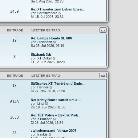
e
Sa 1. Aug 2026, 22:28
g
i
e
u
t
r
e
Re: XT wieder zum Leben Erwec…
r
B
1459
s
N
von
Barnimtenere
a
e
t
e
Mi 15. Jul 2026, 23:31
g
i
e
u
t
r
e
r
B
s
a
BEITRÄGE
LETZTER BEITRAG
e
t
g
i
e
t
Re: Lampe Honda XL 600
r
19
N
r
von
Steinhahn
B
e
a
Sa 25. Jul 2026, 06:19
e
u
g
i
e
t
Sitzbank 3tb
3
s
r
N
von
XT Onkel
t
a
e
Fr 12. Jun 2026, 10:29
e
g
u
r
e
B
s
e
BEITRÄGE
LETZTER BEITRAG
t
i
e
t
SäXisches XT, Ténéré und Endu…
r
18
r
N
von
Henner
B
a
e
Di 27. Nov 2018, 23:50
e
g
u
i
e
t
Re: Itchty Boots sattelt um a…
6148
s
r
N
von
Lindi
t
a
e
Do 18. Jun 2026, 11:36
e
g
u
r
e
Re: TET Polen + Elektrik Prob…
B
1630
s
N
von
XTsucher
e
t
e
Di 28. Jul 2026, 16:54
i
e
u
t
r
e
zwischenstand februar 2007
r
43
B
s
N
von
frankie
a
e
t
e