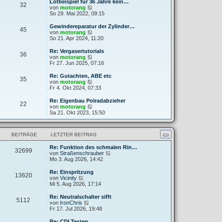
e
Lötbeispiel für 36 Jahre kein…
32
B
s
N
von
motorang
e
t
e
So 29. Mai 2022, 09:15
i
e
u
t
r
e
Gewindereparatur der Zylinder…
r
45
B
s
N
von
motorang
a
e
t
e
So 21. Apr 2024, 11:20
g
i
e
u
t
r
e
Re: Vergasertutorials
r
36
B
s
N
von
motorang
a
e
t
e
Fr 27. Jun 2025, 07:16
g
i
e
u
t
r
e
Re: Gutachten, ABE etc
r
35
B
s
N
von
motorang
a
e
t
e
Fr 4. Okt 2024, 07:33
g
i
e
u
t
r
e
Re: Eigenbau Polradabzieher
r
22
B
s
N
von
motorang
a
e
t
e
Sa 21. Okt 2023, 15:50
g
i
e
u
t
r
e
r
B
s
a
BEITRÄGE
LETZTER BEITRAG
e
t
g
i
e
t
Re: Funktion des schmalen Rin…
r
32699
r
N
von
Straßenschrauber
B
a
e
Mo 3. Aug 2026, 14:42
e
g
u
i
e
t
Re: Einspritzung
13620
s
N
r
von
Vicinity
t
e
a
Mi 5. Aug 2026, 17:14
e
u
g
r
e
Re: Neutralschalter sifft
5112
B
s
N
von
IronChris
e
t
e
Fr 17. Jul 2026, 19:48
i
e
u
t
r
e
Re: CDI Testen