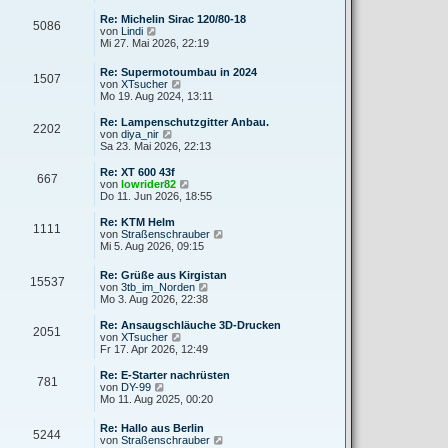
e
u
r
r
e
Re: Michelin Sirac 120/80-18
a
5086
B
s
N
von
Lindi
g
e
t
e
Mi 27. Mai 2026, 22:19
i
e
u
t
r
e
Re: Supermotoumbau in 2024
r
B
1507
s
N
von
XTsucher
a
e
t
e
Mo 19. Aug 2024, 13:11
g
i
e
u
t
r
e
Re: Lampenschutzgitter Anbau.
r
B
2202
s
N
von
diya_nir
a
e
t
e
Sa 23. Mai 2026, 22:13
g
i
e
u
t
r
e
Re: XT 600 43f
r
667
B
s
N
von
lowrider82
a
e
t
e
Do 11. Jun 2026, 18:55
g
i
e
u
t
r
e
Re: KTM Helm
r
1111
B
s
N
von
Straßenschrauber
a
e
t
e
Mi 5. Aug 2026, 09:15
g
i
e
u
t
r
e
Re: Grüße aus Kirgistan
r
B
15537
s
N
von
3tb_im_Norden
a
e
t
e
Mo 3. Aug 2026, 22:38
g
i
e
u
t
r
e
Re: Ansaugschläuche 3D-Drucken
r
B
2051
s
N
von
XTsucher
a
e
t
e
Fr 17. Apr 2026, 12:49
g
i
e
u
t
r
e
Re: E-Starter nachrüsten
r
781
B
s
N
von
DY-99
a
e
t
e
Mo 11. Aug 2025, 00:20
g
i
e
u
t
r
e
Re: Hallo aus Berlin
r
B
5244
s
N
von
Straßenschrauber
a
e
t