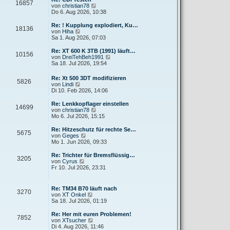
r
16857
B
s
N
von
christian78
a
e
t
e
Do 6. Aug 2026, 10:38
g
i
e
u
t
r
e
Re: ! Kupplung explodiert, Ku…
r
18136
B
s
N
von
Hiha
a
e
t
e
Sa 1. Aug 2026, 07:03
g
i
e
u
t
r
e
Re: XT 600 K 3TB (1991) läuft…
r
10156
B
s
N
von
DreiTehBeh1991
a
e
t
e
Sa 18. Jul 2026, 19:54
g
i
e
u
t
r
e
Re: Xt 500 3DT modifizieren
r
B
5826
s
N
von
Lindi
a
e
t
e
Di 10. Feb 2026, 14:06
g
i
e
u
t
r
e
Re: Lenkkopflager einstellen
r
B
14699
s
N
von
christian78
a
e
t
e
Mo 6. Jul 2026, 15:15
g
i
e
u
t
r
e
Re: Hitzeschutz für rechte Se…
r
5675
B
s
N
von
Geges
a
e
t
e
Mo 1. Jun 2026, 09:33
g
i
e
u
t
r
e
Re: Trichter für Bremsflüssig…
r
3205
B
s
N
von
Cyrus
a
e
t
e
Fr 10. Jul 2026, 23:31
g
i
e
u
t
r
e
r
B
s
Re: TM34 B70 läuft nach
a
e
3270
t
N
von
XT Onkel
g
i
e
e
Sa 18. Jul 2026, 01:19
t
r
u
r
B
e
Re: Her mit euren Problemen!
a
e
7852
s
N
von
XTsucher
g
i
t
e
Di 4. Aug 2026, 11:46
t