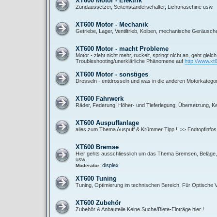
XT600 Motor - Elektrik
Zündaussetzer, Seitenständerschalter, Lichtmaschine usw.
XT600 Motor - Mechanik
Getriebe, Lager, Ventiltrieb, Kolben, mechanische Geräusch
XT600 Motor - macht Probleme
Motor - zieht nicht mehr, ruckelt, springt nicht an, geht gleic
Troubleshooting/unerklärliche Phänomene auf
http://www.xt
XT600 Motor - sonstiges
Drosseln - entdrosseln und was in die anderen Motorkategor
XT600 Fahrwerk
Räder, Federung, Höher- und Tieferlegung, Übersetzung, Ket
XT600 Auspuffanlage
alles zum Thema Auspuff & Krümmer Tipp !! >> Endtopfinfos
XT600 Bremse
Hier gehts ausschliesslich um das Thema Bremsen, Beläge, B
usw...
displex
Moderator:
XT600 Tuning
Tuning, Optimierung im technischen Bereich. Für Optische
XT600 Zubehör
Zubehör & Anbauteile Keine Suche/Biete-Einträge hier !