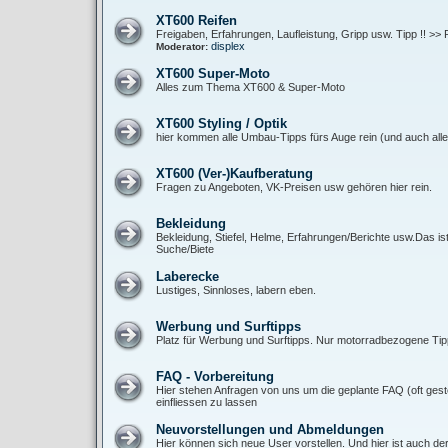
XT600 Reifen
Freigaben, Erfahrungen, Laufleistung, Gripp usw. Tipp !! >> 
displex
Moderator:
XT600 Super-Moto
Alles zum Thema XT600 & Super-Moto
XT600 Styling / Optik
hier kommen alle Umbau-Tipps fürs Auge rein (und auch alle 
XT600 (Ver-)Kaufberatung
Fragen zu Angeboten, VK-Preisen usw gehören hier rein.
Bekleidung
Bekleidung, Stiefel, Helme, Erfahrungen/Berichte usw.Das is
Suche/Biete
Laberecke
Lustiges, Sinnloses, labern eben.
Werbung und Surftipps
Platz für Werbung und Surftipps. Nur motorradbezogene Tipp
FAQ - Vorbereitung
Hier stehen Anfragen von uns um die geplante FAQ (oft gest
einfliessen zu lassen
Neuvorstellungen und Abmeldungen
Hier können sich neue User vorstellen. Und hier ist auch de