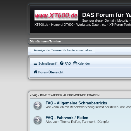
DAS Forum für Y
Sponsor dieser Domain:
Motoritz
-
XT600.de
- Home of XT600 - Werkstatt, Daten, etc - XT-Foren
Tech
Die nächsten Termine
Anzeige der Termine für heute ausschalten
Schnellzugriff
FAQ
Kalender
Foren-Übersicht
- FAQ - IMMER WIEDER AUFKOMMENDE FRAGEN
FAQ - Allgemeine Schraubertricks
Wie kann ich mir Behelfswerkzeug selbst herstellen, wie lö
FAQ - Fahrwerk / Reifen
Alles zum Thema Reifen, Fahrwerk, Dämpfer.