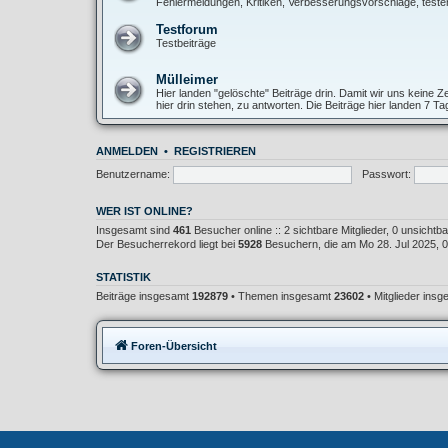
Fehlermeldungen, Kritiken, Verbesserungsvorschläge, teste
Testforum
Testbeiträge
Mülleimer
Hier landen "gelöschte" Beiträge drin. Damit wir uns keine
hier drin stehen, zu antworten. Die Beiträge hier landen 7 T
ANMELDEN
•
REGISTRIEREN
Benutzername:
Passwort:
WER IST ONLINE?
Insgesamt sind
461
Besucher online :: 2 sichtbare Mitglieder, 0 unsicht
Der Besucherrekord liegt bei
5928
Besuchern, die am Mo 28. Jul 2025, 02
STATISTIK
Beiträge insgesamt
192879
• Themen insgesamt
23602
• Mitglieder ins
Foren-Übersicht