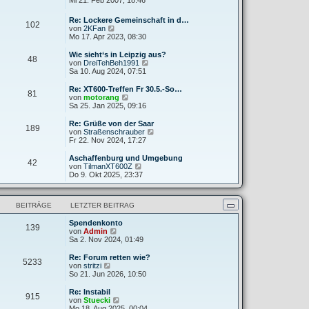
Mi 21. Feb 2007, 18:46
g
i
e
u
t
r
e
Re: Lockere Gemeinschaft in d…
r
B
102
s
N
von
2KFan
a
e
t
e
Mo 17. Apr 2023, 08:30
g
i
e
u
t
r
e
Wie sieht‘s in Leipzig aus?
r
B
48
s
N
von
DreiTehBeh1991
a
e
t
e
Sa 10. Aug 2024, 07:51
g
i
e
u
t
r
e
Re: XT600-Treffen Fr 30.5.-So…
r
81
B
s
N
von
motorang
a
e
t
e
Sa 25. Jan 2025, 09:16
g
i
e
u
t
r
e
Re: Grüße von der Saar
r
189
B
s
N
von
Straßenschrauber
a
e
t
e
Fr 22. Nov 2024, 17:27
g
i
e
u
t
r
e
Aschaffenburg und Umgebung
r
42
B
s
N
von
TilmanXT600Z
a
e
t
e
Do 9. Okt 2025, 23:37
g
i
e
u
t
r
e
r
B
s
a
BEITRÄGE
LETZTER BEITRAG
e
t
g
i
e
t
Spendenkonto
r
139
N
r
von
Admin
B
e
a
Sa 2. Nov 2024, 01:49
e
u
g
i
e
t
Re: Forum retten wie?
5233
s
N
r
von
stritzi
t
e
a
So 21. Jun 2026, 10:50
e
u
g
r
e
Re: Instabil
915
B
s
N
von
Stuecki
e
t
e
Mo 18. Aug 2025, 00:04