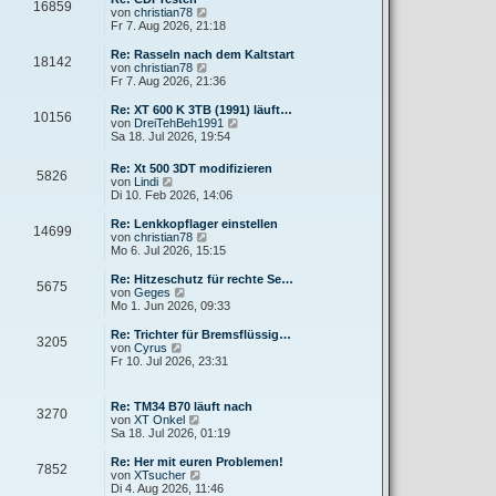
r
16859
B
s
N
von
christian78
a
e
t
e
Fr 7. Aug 2026, 21:18
g
i
e
u
t
r
e
Re: Rasseln nach dem Kaltstart
r
18142
B
s
N
von
christian78
a
e
t
e
Fr 7. Aug 2026, 21:36
g
i
e
u
t
r
e
Re: XT 600 K 3TB (1991) läuft…
r
10156
B
s
N
von
DreiTehBeh1991
a
e
t
e
Sa 18. Jul 2026, 19:54
g
i
e
u
t
r
e
Re: Xt 500 3DT modifizieren
r
B
5826
s
N
von
Lindi
a
e
t
e
Di 10. Feb 2026, 14:06
g
i
e
u
t
r
e
Re: Lenkkopflager einstellen
r
B
14699
s
N
von
christian78
a
e
t
e
Mo 6. Jul 2026, 15:15
g
i
e
u
t
r
e
Re: Hitzeschutz für rechte Se…
r
5675
B
s
N
von
Geges
a
e
t
e
Mo 1. Jun 2026, 09:33
g
i
e
u
t
r
e
Re: Trichter für Bremsflüssig…
r
3205
B
s
N
von
Cyrus
a
e
t
e
Fr 10. Jul 2026, 23:31
g
i
e
u
t
r
e
r
B
s
Re: TM34 B70 läuft nach
a
e
3270
t
N
von
XT Onkel
g
i
e
e
Sa 18. Jul 2026, 01:19
t
r
u
r
B
e
Re: Her mit euren Problemen!
a
e
7852
s
N
von
XTsucher
g
i
t
e
Di 4. Aug 2026, 11:46
t