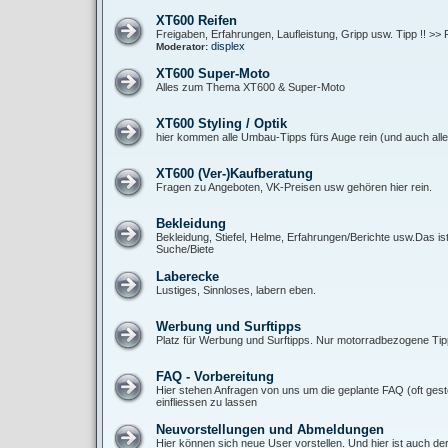
XT600 Reifen
Freigaben, Erfahrungen, Laufleistung, Gripp usw. Tipp !! >> 
displex
Moderator:
XT600 Super-Moto
Alles zum Thema XT600 & Super-Moto
XT600 Styling / Optik
hier kommen alle Umbau-Tipps fürs Auge rein (und auch alle 
XT600 (Ver-)Kaufberatung
Fragen zu Angeboten, VK-Preisen usw gehören hier rein.
Bekleidung
Bekleidung, Stiefel, Helme, Erfahrungen/Berichte usw.Das is
Suche/Biete
Laberecke
Lustiges, Sinnloses, labern eben.
Werbung und Surftipps
Platz für Werbung und Surftipps. Nur motorradbezogene Tipp
FAQ - Vorbereitung
Hier stehen Anfragen von uns um die geplante FAQ (oft gest
einfliessen zu lassen
Neuvorstellungen und Abmeldungen
Hier können sich neue User vorstellen. Und hier ist auch de