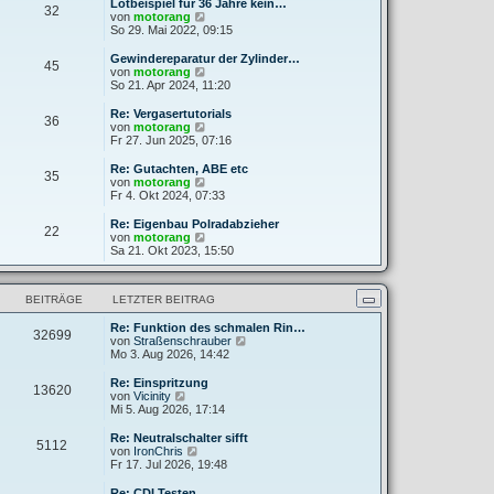
e
Lötbeispiel für 36 Jahre kein…
32
B
s
N
von
motorang
e
t
e
So 29. Mai 2022, 09:15
i
e
u
t
r
e
Gewindereparatur der Zylinder…
r
45
B
s
N
von
motorang
a
e
t
e
So 21. Apr 2024, 11:20
g
i
e
u
t
r
e
Re: Vergasertutorials
r
36
B
s
N
von
motorang
a
e
t
e
Fr 27. Jun 2025, 07:16
g
i
e
u
t
r
e
Re: Gutachten, ABE etc
r
35
B
s
N
von
motorang
a
e
t
e
Fr 4. Okt 2024, 07:33
g
i
e
u
t
r
e
Re: Eigenbau Polradabzieher
r
22
B
s
N
von
motorang
a
e
t
e
Sa 21. Okt 2023, 15:50
g
i
e
u
t
r
e
r
B
s
a
BEITRÄGE
LETZTER BEITRAG
e
t
g
i
e
t
Re: Funktion des schmalen Rin…
r
32699
r
N
von
Straßenschrauber
B
a
e
Mo 3. Aug 2026, 14:42
e
g
u
i
e
t
Re: Einspritzung
13620
s
N
r
von
Vicinity
t
e
a
Mi 5. Aug 2026, 17:14
e
u
g
r
e
Re: Neutralschalter sifft
5112
B
s
N
von
IronChris
e
t
e
Fr 17. Jul 2026, 19:48
i
e
u
t
r
e
Re: CDI Testen