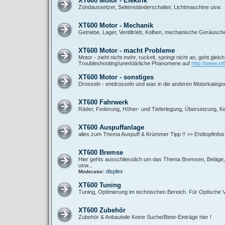
XT600 Motor - Elektrik
Zündaussetzer, Seitenständerschalter, Lichtmaschine usw.
XT600 Motor - Mechanik
Getriebe, Lager, Ventiltrieb, Kolben, mechanische Geräusch
XT600 Motor - macht Probleme
Motor - zieht nicht mehr, ruckelt, springt nicht an, geht gleic
Troubleshooting/unerklärliche Phänomene auf
http://www.xt
XT600 Motor - sonstiges
Drosseln - entdrosseln und was in die anderen Motorkategor
XT600 Fahrwerk
Räder, Federung, Höher- und Tieferlegung, Übersetzung, Ket
XT600 Auspuffanlage
alles zum Thema Auspuff & Krümmer Tipp !! >> Endtopfinfos
XT600 Bremse
Hier gehts ausschliesslich um das Thema Bremsen, Beläge, B
usw...
displex
Moderator:
XT600 Tuning
Tuning, Optimierung im technischen Bereich. Für Optische
XT600 Zubehör
Zubehör & Anbauteile Keine Suche/Biete-Einträge hier !