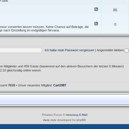
e
n usw.
I
f
d
n
T
-
F
f
80
o
F
e
o
p
o
e
s
i
r
d
A
c
u
-
F
l
0
m
T
e
 Zensur vorwerfen lassen müssen. Keine Chance auf Beiträge, die
l
F
e
e
age nach Einstellung im endgültigen Nirvana.
g
e
s
d
e
h
t
-
m
l
f
M
e
e
o
ü
i
r
r
l
n
K
Ich habe mein Passwort vergessen
|
Angemeldet bleiben
u
l
r
m
e
i
i
t
m
i
e
k
bare Mitglieder und 459 Gäste (basierend auf den aktiven Besuchern der letzten 5 Minuten)
r
:10 gleichzeitig online waren.
gesamt
7618
• Unser neuestes Mitglied:
Carl1987
Privates Forum ©
motorang
E-Mail
Aero
style developed for phpBB
Powered by
phpBB
® Forum Software © phpBB Limited