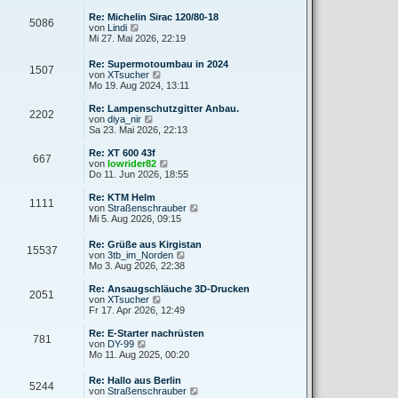
e
u
r
r
e
Re: Michelin Sirac 120/80-18
a
5086
B
s
N
von
Lindi
g
e
t
e
Mi 27. Mai 2026, 22:19
i
e
u
t
r
e
Re: Supermotoumbau in 2024
r
B
1507
s
N
von
XTsucher
a
e
t
e
Mo 19. Aug 2024, 13:11
g
i
e
u
t
r
e
Re: Lampenschutzgitter Anbau.
r
B
2202
s
N
von
diya_nir
a
e
t
e
Sa 23. Mai 2026, 22:13
g
i
e
u
t
r
e
Re: XT 600 43f
r
667
B
s
N
von
lowrider82
a
e
t
e
Do 11. Jun 2026, 18:55
g
i
e
u
t
r
e
Re: KTM Helm
r
1111
B
s
N
von
Straßenschrauber
a
e
t
e
Mi 5. Aug 2026, 09:15
g
i
e
u
t
r
e
Re: Grüße aus Kirgistan
r
B
15537
s
N
von
3tb_im_Norden
a
e
t
e
Mo 3. Aug 2026, 22:38
g
i
e
u
t
r
e
Re: Ansaugschläuche 3D-Drucken
r
B
2051
s
N
von
XTsucher
a
e
t
e
Fr 17. Apr 2026, 12:49
g
i
e
u
t
r
e
Re: E-Starter nachrüsten
r
781
B
s
N
von
DY-99
a
e
t
e
Mo 11. Aug 2025, 00:20
g
i
e
u
t
r
e
Re: Hallo aus Berlin
r
B
5244
s
N
von
Straßenschrauber
a
e
t