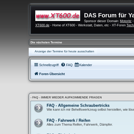
DAS Forum für Y
Sponsor dieser Domain:
Motoritz
-
XT600.de
- Home of XT600 - Werkstatt, Daten, etc - XT-Foren
Tech
Die nächsten Termine
Anzeige der Termine für heute ausschalten
Schnellzugriff
FAQ
Kalender
Foren-Übersicht
- FAQ - IMMER WIEDER AUFKOMMENDE FRAGEN
FAQ - Allgemeine Schraubertricks
Wie kann ich mir Behelfswerkzeug selbst herstellen, wie lö
FAQ - Fahrwerk / Reifen
Alles zum Thema Reifen, Fahrwerk, Dämpfer.