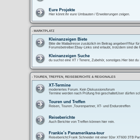
Eure Projekte
Hier könnt ihr eure Umbauten / Erweiterungen zeigen.
- MARKTPLATZ
Kleinanzeigen Biete
Bitte die Mailadresse zusätzlich im Beitrag angeben!!!Nur fü
Forumsbetreiber.Ebay-Links sind erlaubt, trotzdem sind die 
Kleinanzeigen Suche
du suchst eine XT / Tenere, Zubehör, sonstiges.Hier bist du r
- TOUREN, TREFFEN, REISEBERICHTE & REGIONALES
XT-Termine
moderiertes Forum. Kein Diskussionsforum
Termine werden nach Prüfung frei geschaltetUser dürfen sch
Touren und Treffen
Reisen, Touren ,Tourenpartner, XT- und Endurotreffen
Reiseberichte
Auch Berichte von Treffen können hier rein.
Frankie´s Panamerikana-tour
Reisebericht:Frank Schneider mit einer 92er XT600 3TB Pan