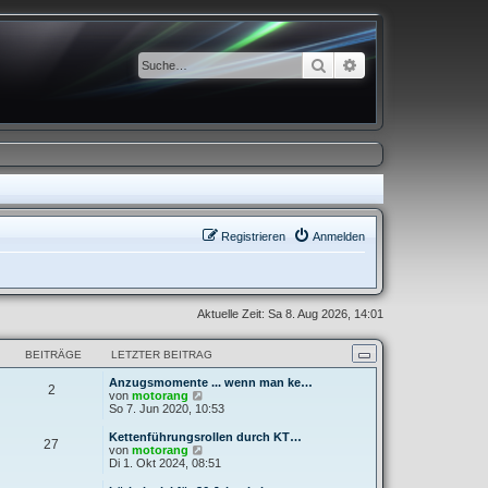
Suche
Erweiterte Suche
Registrieren
Anmelden
Aktuelle Zeit: Sa 8. Aug 2026, 14:01
BEITRÄGE
LETZTER BEITRAG
Anzugsmomente ... wenn man ke…
2
N
von
motorang
e
So 7. Jun 2020, 10:53
u
e
Kettenführungsrollen durch KT…
27
s
N
von
motorang
t
e
Di 1. Okt 2024, 08:51
e
u
r