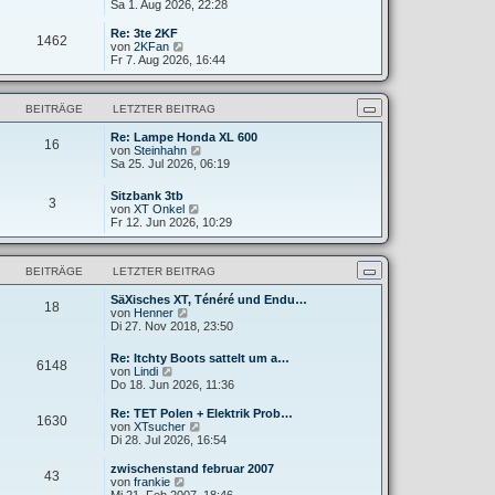
e
Sa 1. Aug 2026, 22:28
g
i
e
u
t
r
e
Re: 3te 2KF
r
B
1462
s
N
von
2KFan
a
e
t
e
Fr 7. Aug 2026, 16:44
g
i
e
u
t
r
e
r
B
s
a
BEITRÄGE
LETZTER BEITRAG
e
t
g
i
e
t
Re: Lampe Honda XL 600
r
16
N
r
von
Steinhahn
B
e
a
Sa 25. Jul 2026, 06:19
e
u
g
i
e
t
Sitzbank 3tb
3
s
r
N
von
XT Onkel
t
a
e
Fr 12. Jun 2026, 10:29
e
g
u
r
e
B
s
e
BEITRÄGE
LETZTER BEITRAG
t
i
e
t
SäXisches XT, Ténéré und Endu…
r
18
r
N
von
Henner
B
a
e
Di 27. Nov 2018, 23:50
e
g
u
i
e
t
Re: Itchty Boots sattelt um a…
6148
s
r
N
von
Lindi
t
a
e
Do 18. Jun 2026, 11:36
e
g
u
r
e
Re: TET Polen + Elektrik Prob…
B
1630
s
N
von
XTsucher
e
t
e
Di 28. Jul 2026, 16:54
i
e
u
t
r
e
zwischenstand februar 2007
r
43
B
s
N
von
frankie
a
e
t
e