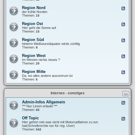
e
F
T
b
r
r
Region Nord
F
e
a
e
e
der kühle Norden
r
n
f
e
Themen:
15
i
k
f
d
c
i
e
-
h
Region Ost
F
e
n
R
t
e
Hier geht die Sonne auf
´
e
e
e
Themen:
15
s
g
d
P
i
-
a
Region Süd
F
o
R
n
e
hinterm Weißwurstäquator wirds zünftig
n
e
a
e
Themen:
8
N
g
m
d
o
i
e
-
r
Region West
F
o
r
R
d
e
Im Westen nichts neues ?
n
i
e
e
Themen:
29
O
k
g
d
s
a
i
-
t
Region Mitte
n
F
o
R
a
e
Da, wo alles andere aussenrum ist
n
e
-
e
Themen:
6
S
g
t
d
ü
i
o
-
d
o
u
R
n
Internes - sonstiges
r
e
W
g
e
i
Admin-Infos Allgemein
F
s
o
e
*** Nur Lesen erlaubt ***
t
n
e
Themen:
65
M
d
i
-
Off Topic
F
t
A
e
Hier gehört rein was nicht mit Motorradfahren zu tun
t
d
e
hat(Schreibrechte nur für reg. User)
e
m
d
Themen:
542
i
-
n