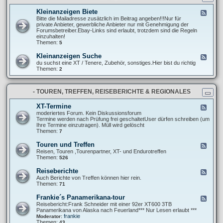
t
r
n
e
e
g
Kleinanzeigen Biete
F
l
P
e
Bitte die Mailadresse zusätzlich im Beitrag angeben!!!Nur für
l
r
e
private Anbieter, gewerbliche Anbieter nur mit Genehmigung der
u
o
d
Forumsbetreiber.Ebay-Links sind erlaubt, trotzdem sind die Regeln
n
j
-
einzuhalten!
g
e
K
Themen:
5
e
k
l
n
t
e
u
Kleinanzeigen Suche
F
e
i
n
e
du suchst eine XT / Tenere, Zubehör, sonstiges.Hier bist du richtig
n
d
e
Themen:
2
a
A
d
n
b
-
z
m
K
e
e
- TOUREN, TREFFEN, REISEBERICHTE & REGIONALES
l
i
l
e
g
d
i
XT-Termine
F
e
u
n
e
moderiertes Forum. Kein Diskussionsforum
n
n
a
e
Termine werden nach Prüfung frei geschaltetUser dürfen schreiben (um
B
g
n
d
Ihre Termine einzutragen). Müll wird gelöscht
i
e
z
-
Themen:
7
e
n
e
X
t
i
T
e
Touren und Treffen
F
g
-
e
Reisen, Touren ,Tourenpartner, XT- und Endurotreffen
e
T
e
Themen:
526
n
e
d
S
r
-
u
Reiseberichte
F
m
T
c
e
Auch Berichte von Treffen können hier rein.
i
o
h
e
Themen:
71
n
u
e
d
e
r
-
Frankie´s Panamerikana-tour
F
e
R
e
Reisebericht:Frank Schneider mit einer 92er XT600 3TB
n
e
e
Panamerikana von Alaska nach Feuerland*** Nur Lesen erlaubt ***
u
i
d
frankie
Moderator:
n
s
-
Themen:
43
d