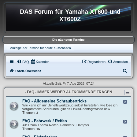
DAS Forum für Yamaha XT600 und
XT600Z
Die nächsten Termine
Anzeige der Termine für heute ausschalten
FAQ
Kalender
Registrieren
Anmelden
S
Foren-Übersicht
u
Aktuelle Zeit: Fr 7. Aug 2026, 07:24
c
- FAQ - IMMER WIEDER AUFKOMMENDE FRAGEN
h
e
FAQ - Allgemeine Schraubertricks
F
e
Wie kann ich mir Behelfswerkzeug selbst herstellen, wie löse ich
e
vergammelte Schrauben, gibt es Links/Rechtsgewinde usw.
d
Themen:
2
-
F
FAQ - Fahrwerk / Reifen
F
A
e
Alles zum Thema Reifen, Fahrwerk, Dämpfer.
Q
e
Themen:
16
-
d
A
-