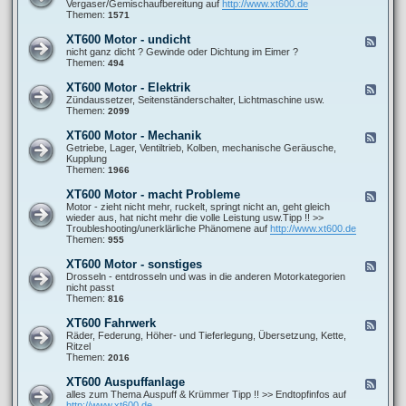
e
Vergaser/Gemischaufbereitung auf
http://www.xt600.de
a
0
d
Themen:
1571
n
0
-
l
A
X
e
XT600 Motor - undicht
F
l
T
i
e
nicht ganz dicht ? Gewinde oder Dichtung im Eimer ?
l
6
t
e
Themen:
494
g
0
u
d
e
0
n
-
m
XT600 Motor - Elektrik
F
M
g
X
e
e
Zündaussetzer, Seitenständerschalter, Lichtmaschine usw.
o
e
T
i
e
Themen:
2099
t
n
6
n
d
o
0
e
-
r
XT600 Motor - Mechanik
F
0
F
X
-
e
Getriebe, Lager, Ventiltrieb, Kolben, mechanische Geräusche,
M
r
T
G
e
Kupplung
o
a
6
e
d
Themen:
1966
t
g
0
m
-
o
e
0
i
X
r
XT600 Motor - macht Probleme
n
F
M
s
T
-
e
Motor - zieht nicht mehr, ruckelt, springt nicht an, geht gleich
o
c
6
u
e
wieder aus, hat nicht mehr die volle Leistung usw.Tipp !! >>
t
h
0
n
d
Troubleshooting/unerklärliche Phänomene auf
http://www.xt600.de
o
b
0
d
-
Themen:
955
r
i
M
i
X
-
l
o
c
T
E
XT600 Motor - sonstiges
d
F
t
h
6
l
u
e
Drosseln - entdrosseln und was in die anderen Motorkategorien
o
t
0
e
n
e
nicht passt
r
0
k
g
d
Themen:
816
-
M
t
-
M
o
r
X
e
XT600 Fahrwerk
F
t
i
T
c
e
Räder, Federung, Höher- und Tieferlegung, Übersetzung, Kette,
o
k
6
h
e
Ritzel
r
0
a
d
Themen:
2016
-
0
n
-
m
M
i
X
a
XT600 Auspuffanlage
F
o
k
T
c
e
alles zum Thema Auspuff & Krümmer Tipp !! >> Endtopfinfos auf
t
6
h
e
http://www.xt600.de