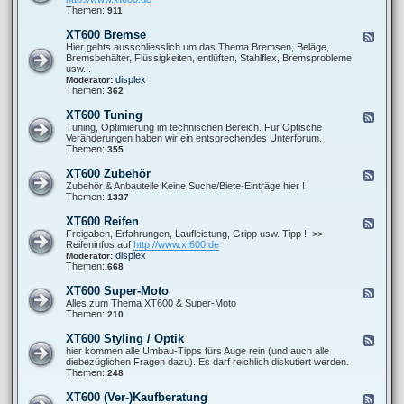
o
0
t
d
Themen:
911
r
0
P
-
-
F
r
X
s
XT600 Bremse
F
a
o
T
o
e
Hier gehts ausschliesslich um das Thema Bremsen, Beläge,
h
b
6
n
e
Bremsbehälter, Flüssigkeiten, entlüften, Stahlflex, Bremsprobleme,
r
l
0
s
d
usw...
w
e
0
t
-
displex
Moderator:
e
m
A
i
X
Themen:
362
r
e
u
g
T
k
s
e
6
XT600 Tuning
F
p
s
0
e
Tuning, Optimierung im technischen Bereich. Für Optische
u
0
e
Veränderungen haben wir ein entsprechendes Unterforum.
f
B
d
Themen:
355
f
r
-
a
e
X
n
XT600 Zubehör
F
m
T
l
e
Zubehör & Anbauteile Keine Suche/Biete-Einträge hier !
s
6
a
e
Themen:
1337
e
0
g
d
0
e
-
XT600 Reifen
F
T
X
e
Freigaben, Erfahrungen, Laufleistung, Gripp usw. Tipp !! >>
u
T
e
Reifeninfos auf
http://www.xt600.de
n
6
d
displex
Moderator:
i
0
-
Themen:
668
n
0
X
g
Z
T
XT600 Super-Moto
F
u
6
e
Alles zum Thema XT600 & Super-Moto
b
0
e
Themen:
210
e
0
d
h
R
-
ö
XT600 Styling / Optik
F
e
X
r
e
hier kommen alle Umbau-Tipps fürs Auge rein (und auch alle
i
T
e
diebezüglichen Fragen dazu). Es darf reichlich diskutiert werden.
f
6
d
Themen:
248
e
0
-
n
0
X
XT600 (Ver-)Kaufberatung
F
S