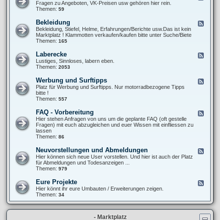
T
e
Fragen zu Angeboten, VK-Preisen usw gehören hier rein.
u
6
e
Themen:
59
p
0
d
e
0
-
r
Bekleidung
F
S
X
-
e
Bekleidung, Stiefel, Helme, Erfahrungen/Berichte usw.Das ist kein
t
T
M
e
Marktplatz ! Klammotten verkaufen/kaufen bitte unter Suche/Biete
y
6
o
d
Themen:
165
l
0
t
-
i
0
o
B
n
Laberecke
F
(
e
g
e
Lustiges, Sinnloses, labern eben.
V
k
/
e
Themen:
2053
e
l
O
d
r
e
p
-
-
Werbung und Surftipps
F
i
t
L
)
e
Platz für Werbung und Surftipps. Nur motorradbezogene Tipps
d
i
a
K
e
bitte !
u
k
b
a
d
Themen:
557
n
e
u
-
g
r
f
W
FAQ - Vorbereitung
F
e
b
e
e
Hier stehen Anfragen von uns um die geplante FAQ (oft gestelle
c
e
r
e
Fragen) mit euch abzugleichen und euer Wissen mit einfliessen zu
k
r
b
d
lassen
e
a
u
-
Themen:
86
t
n
F
u
g
A
Neuvorstellungen und Abmeldungen
n
F
u
Q
g
e
Hier können sich neue User vorstellen. Und hier ist auch der Platz
n
-
e
für Abmeldungen und Todesanzeigen ...
d
V
d
Themen:
979
S
o
-
u
r
N
r
Eure Projekte
F
b
e
f
e
Hier könnt ihr eure Umbauten / Erweiterungen zeigen.
e
u
t
e
Themen:
34
r
v
i
d
e
o
p
-
i
r
p
E
t
s
s
- Marktplatz
u
u