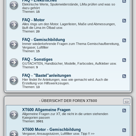
FAQ - Elektrisches
F
l
F
e
Elektrische Werte, Spulenwiderstände, LiMa prüfen und was so
l
A
e
dazu gehört
g
Q
d
Themen:
15
e
-
-
m
F
F
e
FAQ - Motor
F
a
A
i
e
Alles rings um den Motor. Lagerlisten, Maße und Abmessungen,
h
Q
n
e
läuft die Lima im Ölbad usw.
r
-
e
d
Themen:
20
w
E
S
-
e
l
c
F
r
FAQ - Gemischbildung
F
e
h
A
k
e
Immer wiederkehrende Fragen zum Thema Gemischaufbereitung,
k
r
Q
/
e
Vergaser, Luftfilter
t
a
-
R
d
Themen:
15
r
u
M
e
-
i
b
o
i
F
s
FAQ - Sonstiges
e
F
t
f
A
c
r
e
GUTACHTEN, Handbücher, Modelle, Farbcodes, Aufkleber usw.
o
e
Q
h
t
e
Themen:
9
r
n
-
e
r
d
G
s
i
-
FAQ - "Bastel"anleitungen
F
e
c
F
e
Hier findet Ihr Anleitungen, was wie gemacht wird. Auch die
m
k
A
e
Erstellung von Hilfswerkzeugen.
i
s
Q
d
Themen:
13
s
-
-
c
S
F
h
o
A
b
n
- ÜBERSICHT DER FOREN XT600
Q
i
s
-
l
t
"
d
XT600 Allgemeine Fragen
F
i
B
u
e
Allgemeine Fragen zur XT, die nicht in die unten stehenden
g
a
n
e
Kategorien passen
e
s
g
d
Themen:
3901
s
t
-
e
X
XT600 Motor - Gemischbildung
F
l
T
e
Vergaser, Ansaugstutzen, Luftfilter usw. Tipp !! >>
"
6