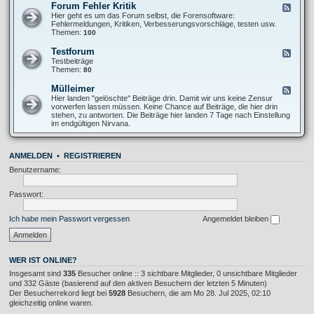
O
Forum Fehler Kritik
F
-
f
e
Hier geht es um das Forum selbst, die Forensoftware:
I
f
e
Fehlermeldungen, Kritiken, Verbesserungsvorschläge, testen usw.
n
T
d
Themen:
100
f
o
-
o
p
F
s
Testforum
F
i
o
A
e
Testbeiträge
c
r
l
e
Themen:
80
u
l
d
m
g
-
Mülleimer
F
F
e
T
e
Hier landen "gelöschte" Beiträge drin. Damit wir uns keine Zensur
e
m
e
e
vorwerfen lassen müssen. Keine Chance auf Beiträge, die hier drin
h
e
s
d
stehen, zu antworten. Die Beiträge hier landen 7 Tage nach Einstellung
l
i
t
-
im endgültigen Nirvana.
e
n
f
M
r
o
ü
K
r
l
r
u
ANMELDEN
•
REGISTRIEREN
l
i
m
e
t
Benutzername:
i
i
m
k
e
Passwort:
r
Ich habe mein Passwort vergessen
Angemeldet bleiben
WER IST ONLINE?
Insgesamt sind
335
Besucher online :: 3 sichtbare Mitglieder, 0 unsichtbare Mitglieder
und 332 Gäste (basierend auf den aktiven Besuchern der letzten 5 Minuten)
Der Besucherrekord liegt bei
5928
Besuchern, die am Mo 28. Jul 2025, 02:10
gleichzeitig online waren.