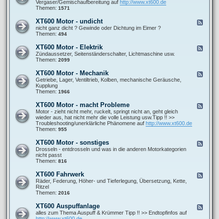
e
Vergaser/Gemischaufbereitung auf
http://www.xt600.de
a
0
d
Themen:
1571
n
0
-
l
A
X
e
XT600 Motor - undicht
F
l
T
i
e
nicht ganz dicht ? Gewinde oder Dichtung im Eimer ?
l
6
t
e
Themen:
494
g
0
u
d
e
0
n
-
m
XT600 Motor - Elektrik
F
M
g
X
e
e
Zündaussetzer, Seitenständerschalter, Lichtmaschine usw.
o
e
T
i
e
Themen:
2099
t
n
6
n
d
o
0
e
-
r
XT600 Motor - Mechanik
F
0
F
X
-
e
Getriebe, Lager, Ventiltrieb, Kolben, mechanische Geräusche,
M
r
T
G
e
Kupplung
o
a
6
e
d
Themen:
1966
t
g
0
m
-
o
e
0
i
X
r
XT600 Motor - macht Probleme
n
F
M
s
T
-
e
Motor - zieht nicht mehr, ruckelt, springt nicht an, geht gleich
o
c
6
u
e
wieder aus, hat nicht mehr die volle Leistung usw.Tipp !! >>
t
h
0
n
d
Troubleshooting/unerklärliche Phänomene auf
http://www.xt600.de
o
b
0
d
-
Themen:
955
r
i
M
i
X
-
l
o
c
T
E
XT600 Motor - sonstiges
d
F
t
h
6
l
u
e
Drosseln - entdrosseln und was in die anderen Motorkategorien
o
t
0
e
n
e
nicht passt
r
0
k
g
d
Themen:
816
-
M
t
-
M
o
r
X
e
XT600 Fahrwerk
F
t
i
T
c
e
Räder, Federung, Höher- und Tieferlegung, Übersetzung, Kette,
o
k
6
h
e
Ritzel
r
0
a
d
Themen:
2016
-
0
n
-
m
M
i
X
a
XT600 Auspuffanlage
F
o
k
T
c
e
alles zum Thema Auspuff & Krümmer Tipp !! >> Endtopfinfos auf
t
6
h
e
http://www.xt600.de