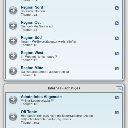
e
F
T
b
r
r
Region Nord
F
e
a
e
e
der kühle Norden
r
n
f
e
Themen:
15
i
k
f
d
c
i
e
-
h
Region Ost
F
e
n
R
t
e
Hier geht die Sonne auf
´
e
e
e
Themen:
15
s
g
d
P
i
-
a
Region Süd
F
o
R
n
e
hinterm Weißwurstäquator wirds zünftig
n
e
a
e
Themen:
8
N
g
m
d
o
i
e
-
r
Region West
F
o
r
R
d
e
Im Westen nichts neues ?
n
i
e
e
Themen:
29
O
k
g
d
s
a
i
-
t
Region Mitte
n
F
o
R
a
e
Da, wo alles andere aussenrum ist
n
e
-
e
Themen:
6
S
g
t
d
ü
i
o
-
d
o
u
R
n
Internes - sonstiges
r
e
W
g
e
i
Admin-Infos Allgemein
F
s
o
e
*** Nur Lesen erlaubt ***
t
n
e
Themen:
65
M
d
i
-
Off Topic
F
t
A
e
Hier gehört rein was nicht mit Motorradfahren zu tun
t
d
e
hat(Schreibrechte nur für reg. User)
e
m
d
Themen:
542
i
-
n