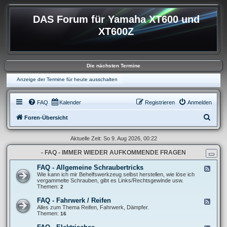
DAS Forum für Yamaha XT600 und
XT600Z
Die nächsten Termine
Anzeige der Termine für heute ausschalten
FAQ
Kalender
Registrieren
Anmelden
S
Foren-Übersicht
u
Aktuelle Zeit: So 9. Aug 2026, 00:22
c
- FAQ - IMMER WIEDER AUFKOMMENDE FRAGEN
h
e
FAQ - Allgemeine Schraubertricks
F
e
Wie kann ich mir Behelfswerkzeug selbst herstellen, wie löse ich
e
vergammelte Schrauben, gibt es Links/Rechtsgewinde usw.
d
Themen:
2
-
F
FAQ - Fahrwerk / Reifen
F
A
e
Alles zum Thema Reifen, Fahrwerk, Dämpfer.
Q
e
Themen:
16
-
d
A
-