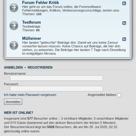
O
Forum Fehler Kritik
F
-
f
e
Hier geht es um das Forum selbst, die Forensoftware:
I
f
e
Fehlermeldungen, Kritiken, Verbesserungsvorschläge, testen usw.
n
T
d
Themen:
100
f
o
-
o
p
F
s
Testforum
F
i
o
A
e
Testbeiträge
c
r
l
e
Themen:
80
u
l
d
m
g
-
Mülleimer
F
F
e
T
e
Hier landen "gelöschte" Beiträge drin. Damit wir uns keine Zensur
e
m
e
e
vorwerfen lassen müssen. Keine Chance auf Beiträge, die hier drin
h
e
s
d
stehen, zu antworten. Die Beiträge hier landen 7 Tage nach Einstellung
l
i
t
-
im endgültigen Nirvana.
e
n
f
M
r
o
ü
K
r
l
r
u
ANMELDEN
•
REGISTRIEREN
l
i
m
e
t
Benutzername:
i
i
m
k
e
Passwort:
r
Ich habe mein Passwort vergessen
Angemeldet bleiben
WER IST ONLINE?
Insgesamt sind
577
Besucher online :: 3 sichtbare Mitglieder, 0 unsichtbare Mitglieder
und 574 Gäste (basierend auf den aktiven Besuchern der letzten 5 Minuten)
Der Besucherrekord liegt bei
5928
Besuchern, die am Mo 28. Jul 2025, 02:10
gleichzeitig online waren.