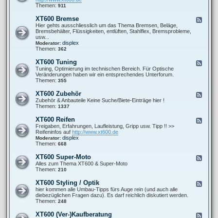
o
0
t
d
Themen:
911
r
0
P
-
-
F
r
X
s
XT600 Bremse
F
a
o
T
o
e
Hier gehts ausschliesslich um das Thema Bremsen, Beläge,
h
b
6
n
e
Bremsbehälter, Flüssigkeiten, entlüften, Stahlflex, Bremsprobleme,
r
l
0
s
d
usw...
w
e
0
t
-
displex
Moderator:
e
m
A
i
X
Themen:
362
r
e
u
g
T
k
s
e
6
XT600 Tuning
F
p
s
0
e
Tuning, Optimierung im technischen Bereich. Für Optische
u
0
e
Veränderungen haben wir ein entsprechendes Unterforum.
f
B
d
Themen:
355
f
r
-
a
e
X
n
XT600 Zubehör
F
m
T
l
e
Zubehör & Anbauteile Keine Suche/Biete-Einträge hier !
s
6
a
e
Themen:
1337
e
0
g
d
0
e
-
XT600 Reifen
F
T
X
e
Freigaben, Erfahrungen, Laufleistung, Gripp usw. Tipp !! >>
u
T
e
Reifeninfos auf
http://www.xt600.de
n
6
d
displex
Moderator:
i
0
-
Themen:
668
n
0
X
g
Z
T
XT600 Super-Moto
F
u
6
e
Alles zum Thema XT600 & Super-Moto
b
0
e
Themen:
210
e
0
d
h
R
-
ö
XT600 Styling / Optik
F
e
X
r
e
hier kommen alle Umbau-Tipps fürs Auge rein (und auch alle
i
T
e
diebezüglichen Fragen dazu). Es darf reichlich diskutiert werden.
f
6
d
Themen:
248
e
0
-
n
0
X
XT600 (Ver-)Kaufberatung
F
S