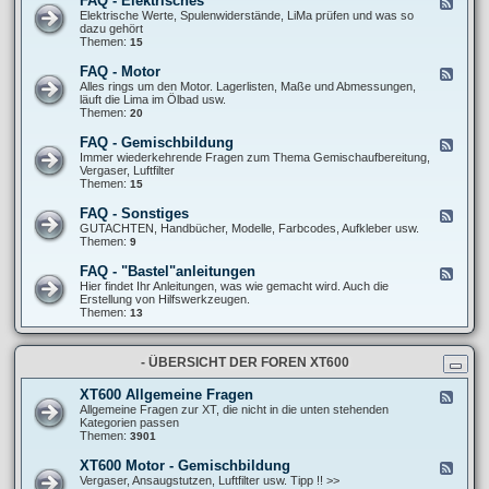
FAQ - Elektrisches
F
l
F
e
Elektrische Werte, Spulenwiderstände, LiMa prüfen und was so
l
A
e
dazu gehört
g
Q
d
Themen:
15
e
-
-
m
F
F
e
FAQ - Motor
F
a
A
i
e
Alles rings um den Motor. Lagerlisten, Maße und Abmessungen,
h
Q
n
e
läuft die Lima im Ölbad usw.
r
-
e
d
Themen:
20
w
E
S
-
e
l
c
F
r
FAQ - Gemischbildung
F
e
h
A
k
e
Immer wiederkehrende Fragen zum Thema Gemischaufbereitung,
k
r
Q
/
e
Vergaser, Luftfilter
t
a
-
R
d
Themen:
15
r
u
M
e
-
i
b
o
i
F
s
FAQ - Sonstiges
e
F
t
f
A
c
r
e
GUTACHTEN, Handbücher, Modelle, Farbcodes, Aufkleber usw.
o
e
Q
h
t
e
Themen:
9
r
n
-
e
r
d
G
s
i
-
FAQ - "Bastel"anleitungen
F
e
c
F
e
Hier findet Ihr Anleitungen, was wie gemacht wird. Auch die
m
k
A
e
Erstellung von Hilfswerkzeugen.
i
s
Q
d
Themen:
13
s
-
-
c
S
F
h
o
A
b
n
- ÜBERSICHT DER FOREN XT600
Q
i
s
-
l
t
"
d
XT600 Allgemeine Fragen
F
i
B
u
e
Allgemeine Fragen zur XT, die nicht in die unten stehenden
g
a
n
e
Kategorien passen
e
s
g
d
Themen:
3901
s
t
-
e
X
XT600 Motor - Gemischbildung
F
l
T
e
Vergaser, Ansaugstutzen, Luftfilter usw. Tipp !! >>
"
6