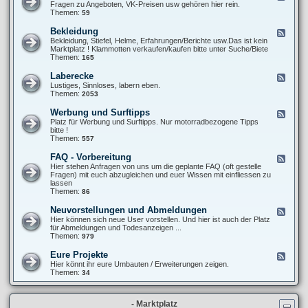
T
e
Fragen zu Angeboten, VK-Preisen usw gehören hier rein.
u
6
e
Themen:
59
p
0
d
e
0
-
r
Bekleidung
F
S
X
-
e
Bekleidung, Stiefel, Helme, Erfahrungen/Berichte usw.Das ist kein
t
T
M
e
Marktplatz ! Klammotten verkaufen/kaufen bitte unter Suche/Biete
y
6
o
d
Themen:
165
l
0
t
-
i
0
o
B
n
Laberecke
F
(
e
g
e
Lustiges, Sinnloses, labern eben.
V
k
/
e
Themen:
2053
e
l
O
d
r
e
p
-
-
Werbung und Surftipps
F
i
t
L
)
e
Platz für Werbung und Surftipps. Nur motorradbezogene Tipps
d
i
a
K
e
bitte !
u
k
b
a
d
Themen:
557
n
e
u
-
g
r
f
W
FAQ - Vorbereitung
F
e
b
e
e
Hier stehen Anfragen von uns um die geplante FAQ (oft gestelle
c
e
r
e
Fragen) mit euch abzugleichen und euer Wissen mit einfliessen zu
k
r
b
d
lassen
e
a
u
-
Themen:
86
t
n
F
u
g
A
Neuvorstellungen und Abmeldungen
n
F
u
Q
g
e
Hier können sich neue User vorstellen. Und hier ist auch der Platz
n
-
e
für Abmeldungen und Todesanzeigen ...
d
V
d
Themen:
979
S
o
-
u
r
N
r
Eure Projekte
F
b
e
f
e
Hier könnt ihr eure Umbauten / Erweiterungen zeigen.
e
u
t
e
Themen:
34
r
v
i
d
e
o
p
-
i
r
p
E
t
s
s
- Marktplatz
u
u