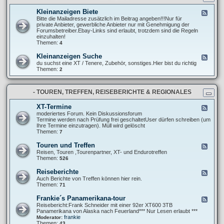
t
r
n
e
e
g
Kleinanzeigen Biete
F
l
P
e
Bitte die Mailadresse zusätzlich im Beitrag angeben!!!Nur für
l
r
e
private Anbieter, gewerbliche Anbieter nur mit Genehmigung der
u
o
d
Forumsbetreiber.Ebay-Links sind erlaubt, trotzdem sind die Regeln
n
j
-
einzuhalten!
g
e
K
Themen:
4
e
k
l
n
t
e
u
Kleinanzeigen Suche
F
e
i
n
e
du suchst eine XT / Tenere, Zubehör, sonstiges.Hier bist du richtig
n
d
e
Themen:
2
a
A
d
n
b
-
z
m
K
e
e
- TOUREN, TREFFEN, REISEBERICHTE & REGIONALES
l
i
l
e
g
d
i
XT-Termine
F
e
u
n
e
moderiertes Forum. Kein Diskussionsforum
n
n
a
e
Termine werden nach Prüfung frei geschaltetUser dürfen schreiben (um
B
g
n
d
Ihre Termine einzutragen). Müll wird gelöscht
i
e
z
-
Themen:
7
e
n
e
X
t
i
T
e
Touren und Treffen
F
g
-
e
Reisen, Touren ,Tourenpartner, XT- und Endurotreffen
e
T
e
Themen:
526
n
e
d
S
r
-
u
Reiseberichte
F
m
T
c
e
Auch Berichte von Treffen können hier rein.
i
o
h
e
Themen:
71
n
u
e
d
e
r
-
Frankie´s Panamerikana-tour
F
e
R
e
Reisebericht:Frank Schneider mit einer 92er XT600 3TB
n
e
e
Panamerikana von Alaska nach Feuerland*** Nur Lesen erlaubt ***
u
i
d
frankie
Moderator:
n
s
-
Themen:
43
d