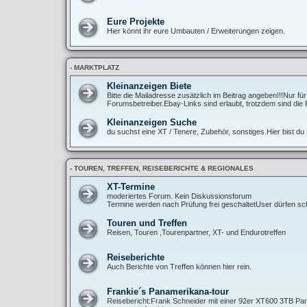
Eure Projekte
Hier könnt ihr eure Umbauten / Erweiterungen zeigen.
- MARKTPLATZ
Kleinanzeigen Biete
Bitte die Mailadresse zusätzlich im Beitrag angeben!!!Nur fü
Forumsbetreiber.Ebay-Links sind erlaubt, trotzdem sind die 
Kleinanzeigen Suche
du suchst eine XT / Tenere, Zubehör, sonstiges.Hier bist du r
- TOUREN, TREFFEN, REISEBERICHTE & REGIONALES
XT-Termine
moderiertes Forum. Kein Diskussionsforum
Termine werden nach Prüfung frei geschaltetUser dürfen sch
Touren und Treffen
Reisen, Touren ,Tourenpartner, XT- und Endurotreffen
Reiseberichte
Auch Berichte von Treffen können hier rein.
Frankie´s Panamerikana-tour
Reisebericht:Frank Schneider mit einer 92er XT600 3TB Pan