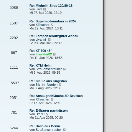
e
u
r
r
e
Re: Michelin Sirac 120/80-18
a
5086
B
s
N
von
Lindi
g
e
t
e
Mi 27. Mai 2026, 22:19
i
e
u
t
r
e
Re: Supermotoumbau in 2024
r
B
1507
s
N
von
XTsucher
a
e
t
e
Mo 19. Aug 2024, 13:11
g
i
e
u
t
r
e
Re: Lampenschutzgitter Anbau.
r
B
2202
s
N
von
diya_nir
a
e
t
e
Sa 23. Mai 2026, 22:13
g
i
e
u
t
r
e
Re: XT 600 43f
r
667
B
s
N
von
lowrider82
a
e
t
e
Do 11. Jun 2026, 18:55
g
i
e
u
t
r
e
Re: KTM Helm
r
1111
B
s
N
von
Straßenschrauber
a
e
t
e
Mi 5. Aug 2026, 09:15
g
i
e
u
t
r
e
Re: Grüße aus Kirgistan
r
B
15537
s
N
von
3tb_im_Norden
a
e
t
e
Mo 3. Aug 2026, 22:38
g
i
e
u
t
r
e
Re: Ansaugschläuche 3D-Drucken
r
B
2051
s
N
von
XTsucher
a
e
t
e
Fr 17. Apr 2026, 12:49
g
i
e
u
t
r
e
Re: E-Starter nachrüsten
r
781
B
s
N
von
DY-99
a
e
t
e
Mo 11. Aug 2025, 00:20
g
i
e
u
t
r
e
Re: Hallo aus Berlin
r
B
5244
s
N
von
Straßenschrauber
a
e
t