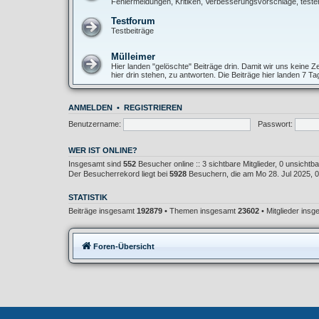
Fehlermeldungen, Kritiken, Verbesserungsvorschläge, teste
Testforum
Testbeiträge
Mülleimer
Hier landen "gelöschte" Beiträge drin. Damit wir uns keine
hier drin stehen, zu antworten. Die Beiträge hier landen 7 T
ANMELDEN
•
REGISTRIEREN
Benutzername:
Passwort:
WER IST ONLINE?
Insgesamt sind
552
Besucher online :: 3 sichtbare Mitglieder, 0 unsicht
Der Besucherrekord liegt bei
5928
Besuchern, die am Mo 28. Jul 2025, 02
STATISTIK
Beiträge insgesamt
192879
• Themen insgesamt
23602
• Mitglieder ins
Foren-Übersicht