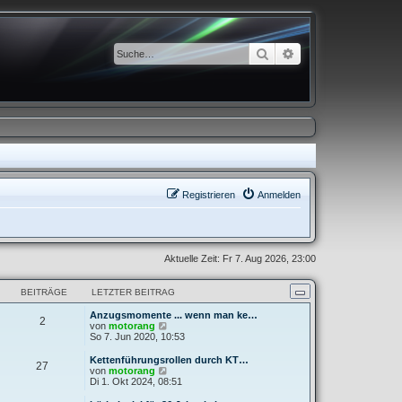
Suche
Erweiterte Suche
Registrieren
Anmelden
Aktuelle Zeit: Fr 7. Aug 2026, 23:00
BEITRÄGE
LETZTER BEITRAG
Anzugsmomente ... wenn man ke…
2
N
von
motorang
e
So 7. Jun 2020, 10:53
u
e
Kettenführungsrollen durch KT…
27
s
N
von
motorang
t
e
Di 1. Okt 2024, 08:51
e
u
r