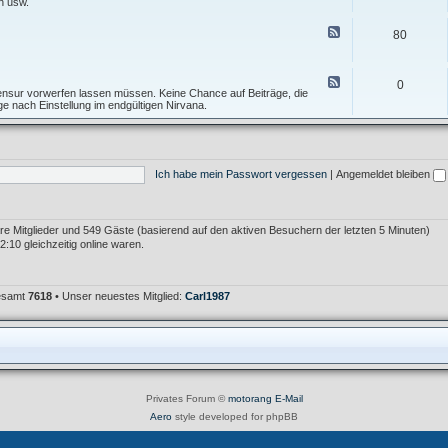
e
n usw.
I
f
d
n
T
-
F
f
80
o
F
e
o
p
o
e
s
i
r
d
A
c
u
-
F
l
0
m
T
e
 Zensur vorwerfen lassen müssen. Keine Chance auf Beiträge, die
l
F
e
e
age nach Einstellung im endgültigen Nirvana.
g
e
s
d
e
h
t
-
m
l
f
M
e
e
o
ü
i
r
r
l
n
K
Ich habe mein Passwort vergessen
|
Angemeldet bleiben
u
l
r
m
e
i
i
t
m
i
e
k
bare Mitglieder und 549 Gäste (basierend auf den aktiven Besuchern der letzten 5 Minuten)
r
:10 gleichzeitig online waren.
gesamt
7618
• Unser neuestes Mitglied:
Carl1987
Privates Forum ©
motorang
E-Mail
Aero
style developed for phpBB
Powered by
phpBB
® Forum Software © phpBB Limited