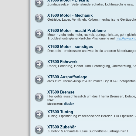
XT600 Motor - Elektrik
Zündaussetzer, Seitenständerschalter, Lichtmaschine usw.
XT600 Motor - Mechanik
Getriebe, Lager, Ventiltrieb, Kolben, mechanische Geräusch
XT600 Motor - macht Probleme
Motor - zieht nicht mehr, ruckelt, springt nicht an, geht gleic
Troubleshooting/unerklärliche Phänomene auf
http://www.xt
XT600 Motor - sonstiges
Drosseln - entdrosseln und was in die anderen Motorkategor
XT600 Fahrwerk
Räder, Federung, Höher- und Tieferlegung, Übersetzung, Ket
XT600 Auspuffanlage
alles zum Thema Auspuff & Krümmer Tipp !! >> Endtopfinfos
XT600 Bremse
Hier gehts ausschliesslich um das Thema Bremsen, Beläge, B
usw...
displex
Moderator:
XT600 Tuning
Tuning, Optimierung im technischen Bereich. Für Optische
XT600 Zubehör
Zubehör & Anbauteile Keine Suche/Biete-Einträge hier !