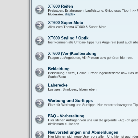
XT600 Reifen
Freigaben, Erfahrungen, Laufleistung, Gripp usw. Tipp !! >> 
displex
Moderator:
XT600 Super-Moto
Alles zum Thema XT600 & Super-Moto
XT600 Styling / Optik
hier kommen alle Umbau-Tipps fürs Auge rein (und auch alle 
XT600 (Ver-)Kaufberatung
Fragen zu Angeboten, VK-Preisen usw gehören hier rein.
Bekleidung
Bekleidung, Stiefel, Helme, Erfahrungen/Berichte usw.Das is
Suche/Biete
Laberecke
Lustiges, Sinnloses, labern eben.
Werbung und Surftipps
Platz für Werbung und Surftipps. Nur motorradbezogene Tipp
FAQ - Vorbereitung
Hier stehen Anfragen von uns um die geplante FAQ (oft gest
einfliessen zu lassen
Neuvorstellungen und Abmeldungen
Hier können sich neue User vorstellen. Und hier ist auch de