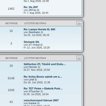
e
Sa 1. Aug 2026, 22:28
g
i
e
u
t
r
e
Re: 3te 2KF
r
B
1462
s
N
von
2KFan
a
e
t
e
Fr 7. Aug 2026, 16:44
g
i
e
u
t
r
e
r
B
s
a
BEITRÄGE
LETZTER BEITRAG
e
t
g
i
e
t
Re: Lampe Honda XL 600
r
16
N
r
von
Steinhahn
B
e
a
Sa 25. Jul 2026, 06:19
e
u
g
i
e
t
Sitzbank 3tb
3
s
r
N
von
XT Onkel
t
a
e
Fr 12. Jun 2026, 10:29
e
g
u
r
e
B
s
e
BEITRÄGE
LETZTER BEITRAG
t
i
e
t
SäXisches XT, Ténéré und Endu…
r
18
r
N
von
Henner
B
a
e
Di 27. Nov 2018, 23:50
e
g
u
i
e
t
Re: Itchty Boots sattelt um a…
6148
s
r
N
von
Lindi
t
a
e
Do 18. Jun 2026, 11:36
e
g
u
r
e
Re: TET Polen + Elektrik Prob…
B
1630
s
N
von
XTsucher
e
t
e
Di 28. Jul 2026, 16:54
i
e
u
t
r
e
zwischenstand februar 2007
r
43
B
s
N
von
frankie
a
e
t
e