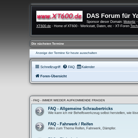
DAS Forum für Y
Sponsor dieser Domain:
Motoritz
-
XT600.de
- Home of XT600 - Werkstatt, Daten, etc - XT-Foren
Tech
Die nächsten Termine
Anzeige der Termine für heute ausschalten
Schnellzugriff
FAQ
Kalender
Foren-Übersicht
- FAQ - IMMER WIEDER AUFKOMMENDE FRAGEN
FAQ - Allgemeine Schraubertricks
Wie kann ich mir Behelfswerkzeug selbst herstellen, wie lö
FAQ - Fahrwerk / Reifen
Alles zum Thema Reifen, Fahrwerk, Dämpfer.