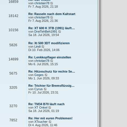
r
16859
B
s
N
von
christian78
a
e
t
e
Fr 7. Aug 2026, 21:18
g
i
e
u
t
r
e
Re: Rasseln nach dem Kaltstart
r
18142
B
s
N
von
christian78
a
e
t
e
Fr 7. Aug 2026, 21:36
g
i
e
u
t
r
e
Re: XT 600 K 3TB (1991) läuft…
r
10156
B
s
N
von
DreiTehBeh1991
a
e
t
e
Sa 18. Jul 2026, 19:54
g
i
e
u
t
r
e
Re: Xt 500 3DT modifizieren
r
B
5826
s
N
von
Lindi
a
e
t
e
Di 10. Feb 2026, 14:06
g
i
e
u
t
r
e
Re: Lenkkopflager einstellen
r
B
14699
s
N
von
christian78
a
e
t
e
Mo 6. Jul 2026, 15:15
g
i
e
u
t
r
e
Re: Hitzeschutz für rechte Se…
r
5675
B
s
N
von
Geges
a
e
t
e
Mo 1. Jun 2026, 09:33
g
i
e
u
t
r
e
Re: Trichter für Bremsflüssig…
r
3205
B
s
N
von
Cyrus
a
e
t
e
Fr 10. Jul 2026, 23:31
g
i
e
u
t
r
e
r
B
s
Re: TM34 B70 läuft nach
a
e
3270
t
N
von
XT Onkel
g
i
e
e
Sa 18. Jul 2026, 01:19
t
r
u
r
B
e
Re: Her mit euren Problemen!
a
e
7852
s
N
von
XTsucher
g
i
t
e
Di 4. Aug 2026, 11:46
t