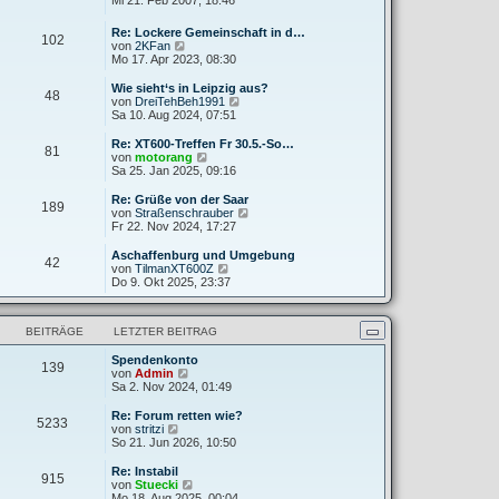
Mi 21. Feb 2007, 18:46
g
i
e
u
t
r
e
Re: Lockere Gemeinschaft in d…
r
B
102
s
N
von
2KFan
a
e
t
e
Mo 17. Apr 2023, 08:30
g
i
e
u
t
r
e
Wie sieht‘s in Leipzig aus?
r
B
48
s
N
von
DreiTehBeh1991
a
e
t
e
Sa 10. Aug 2024, 07:51
g
i
e
u
t
r
e
Re: XT600-Treffen Fr 30.5.-So…
r
81
B
s
N
von
motorang
a
e
t
e
Sa 25. Jan 2025, 09:16
g
i
e
u
t
r
e
Re: Grüße von der Saar
r
189
B
s
N
von
Straßenschrauber
a
e
t
e
Fr 22. Nov 2024, 17:27
g
i
e
u
t
r
e
Aschaffenburg und Umgebung
r
42
B
s
N
von
TilmanXT600Z
a
e
t
e
Do 9. Okt 2025, 23:37
g
i
e
u
t
r
e
r
B
s
a
BEITRÄGE
LETZTER BEITRAG
e
t
g
i
e
t
Spendenkonto
r
139
N
r
von
Admin
B
e
a
Sa 2. Nov 2024, 01:49
e
u
g
i
e
t
Re: Forum retten wie?
5233
s
N
r
von
stritzi
t
e
a
So 21. Jun 2026, 10:50
e
u
g
r
e
Re: Instabil
915
B
s
N
von
Stuecki
e
t
e
Mo 18. Aug 2025, 00:04