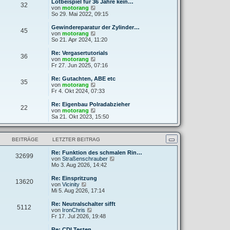
e
Lötbeispiel für 36 Jahre kein…
32
B
s
N
von
motorang
e
t
e
So 29. Mai 2022, 09:15
i
e
u
t
r
e
Gewindereparatur der Zylinder…
r
45
B
s
N
von
motorang
a
e
t
e
So 21. Apr 2024, 11:20
g
i
e
u
t
r
e
Re: Vergasertutorials
r
36
B
s
N
von
motorang
a
e
t
e
Fr 27. Jun 2025, 07:16
g
i
e
u
t
r
e
Re: Gutachten, ABE etc
r
35
B
s
N
von
motorang
a
e
t
e
Fr 4. Okt 2024, 07:33
g
i
e
u
t
r
e
Re: Eigenbau Polradabzieher
r
22
B
s
N
von
motorang
a
e
t
e
Sa 21. Okt 2023, 15:50
g
i
e
u
t
r
e
r
B
s
a
BEITRÄGE
LETZTER BEITRAG
e
t
g
i
e
t
Re: Funktion des schmalen Rin…
r
32699
r
N
von
Straßenschrauber
B
a
e
Mo 3. Aug 2026, 14:42
e
g
u
i
e
t
Re: Einspritzung
13620
s
N
r
von
Vicinity
t
e
a
Mi 5. Aug 2026, 17:14
e
u
g
r
e
Re: Neutralschalter sifft
5112
B
s
N
von
IronChris
e
t
e
Fr 17. Jul 2026, 19:48
i
e
u
t
r
e
Re: CDI Testen