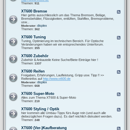
o
0
t
d
Themen:
911
r
0
P
-
-
F
r
X
s
XT600 Bremse
F
a
o
T
o
e
Hier gehts ausschliesslich um das Thema Bremsen, Beläge,
h
b
6
n
e
Bremsbehälter, Flüssigkeiten, entlüften, Stahlflex, Bremsprobleme,
r
l
0
s
d
usw...
w
e
0
t
-
displex
Moderator:
e
m
A
i
X
Themen:
362
r
e
u
g
T
k
s
e
6
XT600 Tuning
F
p
s
0
e
Tuning, Optimierung im technischen Bereich. Für Optische
u
0
e
Veränderungen haben wir ein entsprechendes Unterforum.
f
B
d
Themen:
355
f
r
-
a
e
X
n
XT600 Zubehör
F
m
T
l
e
Zubehör & Anbauteile Keine Suche/Biete-Einträge hier !
s
6
a
e
Themen:
1337
e
0
g
d
0
e
-
XT600 Reifen
F
T
X
e
Freigaben, Erfahrungen, Laufleistung, Gripp usw. Tipp !! >>
u
T
e
Reifeninfos auf
http://www.xt600.de
n
6
d
displex
Moderator:
i
0
-
Themen:
668
n
0
X
g
Z
T
XT600 Super-Moto
F
u
6
e
Alles zum Thema XT600 & Super-Moto
b
0
e
Themen:
210
e
0
d
h
R
-
ö
XT600 Styling / Optik
F
e
X
r
e
hier kommen alle Umbau-Tipps fürs Auge rein (und auch alle
i
T
e
diebezüglichen Fragen dazu). Es darf reichlich diskutiert werden.
f
6
d
Themen:
248
e
0
-
n
0
X
XT600 (Ver-)Kaufberatung
F
S