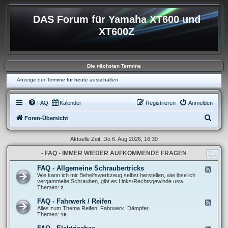
DAS Forum für Yamaha XT600 und
XT600Z
Die nächsten Termine
Anzeige der Termine für heute ausschalten
FAQ
Kalender
Registrieren
Anmelden
S
Foren-Übersicht
u
Aktuelle Zeit: Do 6. Aug 2026, 16:30
c
- FAQ - IMMER WIEDER AUFKOMMENDE FRAGEN
h
e
FAQ - Allgemeine Schraubertricks
F
e
Wie kann ich mir Behelfswerkzeug selbst herstellen, wie löse ich
e
vergammelte Schrauben, gibt es Links/Rechtsgewinde usw.
d
Themen:
2
-
F
FAQ - Fahrwerk / Reifen
F
A
e
Alles zum Thema Reifen, Fahrwerk, Dämpfer.
Q
e
Themen:
16
-
d
A
-