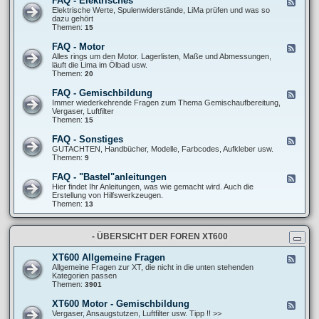
FAQ - Elektrisches
F
l
F
e
Elektrische Werte, Spulenwiderstände, LiMa prüfen und was so
l
A
e
dazu gehört
g
Q
d
Themen:
15
e
-
-
m
F
F
e
FAQ - Motor
F
a
A
i
e
Alles rings um den Motor. Lagerlisten, Maße und Abmessungen,
h
Q
n
e
läuft die Lima im Ölbad usw.
r
-
e
d
Themen:
20
w
E
S
-
e
l
c
F
r
FAQ - Gemischbildung
F
e
h
A
k
e
Immer wiederkehrende Fragen zum Thema Gemischaufbereitung,
k
r
Q
/
e
Vergaser, Luftfilter
t
a
-
R
d
Themen:
15
r
u
M
e
-
i
b
o
i
F
s
FAQ - Sonstiges
e
F
t
f
A
c
r
e
GUTACHTEN, Handbücher, Modelle, Farbcodes, Aufkleber usw.
o
e
Q
h
t
e
Themen:
9
r
n
-
e
r
d
G
s
i
-
FAQ - "Bastel"anleitungen
F
e
c
F
e
Hier findet Ihr Anleitungen, was wie gemacht wird. Auch die
m
k
A
e
Erstellung von Hilfswerkzeugen.
i
s
Q
d
Themen:
13
s
-
-
c
S
F
h
o
A
b
n
- ÜBERSICHT DER FOREN XT600
Q
i
s
-
l
t
"
d
XT600 Allgemeine Fragen
F
i
B
u
e
Allgemeine Fragen zur XT, die nicht in die unten stehenden
g
a
n
e
Kategorien passen
e
s
g
d
Themen:
3901
s
t
-
e
X
XT600 Motor - Gemischbildung
F
l
T
e
Vergaser, Ansaugstutzen, Luftfilter usw. Tipp !! >>
"
6