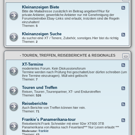
t
r
n
e
e
g
Kleinanzeigen Biete
F
l
P
e
Bitte die Mailadresse zusätzlich im Beitrag angeben!!!Nur für
l
r
e
private Anbieter, gewerbliche Anbieter nur mit Genehmigung der
u
o
d
Forumsbetreiber.Ebay-Links sind erlaubt, trotzdem sind die Regeln
n
j
-
einzuhalten!
g
e
K
Themen:
5
e
k
l
n
t
e
u
Kleinanzeigen Suche
F
e
i
n
e
du suchst eine XT / Tenere, Zubehör, sonstiges.Hier bist du richtig
n
d
e
Themen:
2
a
A
d
n
b
-
z
m
K
e
e
- TOUREN, TREFFEN, REISEBERICHTE & REGIONALES
l
i
l
e
g
d
i
XT-Termine
F
e
u
n
e
moderiertes Forum. Kein Diskussionsforum
n
n
a
e
Termine werden nach Prüfung frei geschaltetUser dürfen schreiben (um
B
g
n
d
Ihre Termine einzutragen). Müll wird gelöscht
i
e
z
-
Themen:
7
e
n
e
X
t
i
T
e
Touren und Treffen
F
g
-
e
Reisen, Touren ,Tourenpartner, XT- und Endurotreffen
e
T
e
Themen:
526
n
e
d
S
r
-
u
Reiseberichte
F
m
T
c
e
Auch Berichte von Treffen können hier rein.
i
o
h
e
Themen:
71
n
u
e
d
e
r
-
Frankie´s Panamerikana-tour
F
e
R
e
Reisebericht:Frank Schneider mit einer 92er XT600 3TB
n
e
e
Panamerikana von Alaska nach Feuerland*** Nur Lesen erlaubt ***
u
i
d
frankie
Moderator:
n
s
-
Themen:
43
d