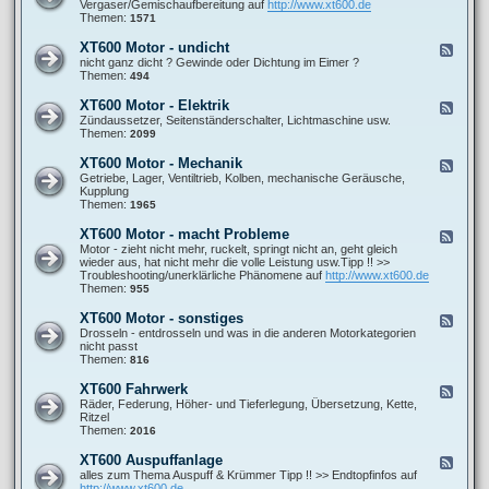
e
Vergaser/Gemischaufbereitung auf
http://www.xt600.de
a
0
d
Themen:
1571
n
0
-
l
A
X
e
XT600 Motor - undicht
F
l
T
i
e
nicht ganz dicht ? Gewinde oder Dichtung im Eimer ?
l
6
t
e
Themen:
494
g
0
u
d
e
0
n
-
m
XT600 Motor - Elektrik
F
M
g
X
e
e
Zündaussetzer, Seitenständerschalter, Lichtmaschine usw.
o
e
T
i
e
Themen:
2099
t
n
6
n
d
o
0
e
-
r
XT600 Motor - Mechanik
F
0
F
X
-
e
Getriebe, Lager, Ventiltrieb, Kolben, mechanische Geräusche,
M
r
T
G
e
Kupplung
o
a
6
e
d
Themen:
1965
t
g
0
m
-
o
e
0
i
X
r
XT600 Motor - macht Probleme
n
F
M
s
T
-
e
Motor - zieht nicht mehr, ruckelt, springt nicht an, geht gleich
o
c
6
u
e
wieder aus, hat nicht mehr die volle Leistung usw.Tipp !! >>
t
h
0
n
d
Troubleshooting/unerklärliche Phänomene auf
http://www.xt600.de
o
b
0
d
-
Themen:
955
r
i
M
i
X
-
l
o
c
T
E
XT600 Motor - sonstiges
d
F
t
h
6
l
u
e
Drosseln - entdrosseln und was in die anderen Motorkategorien
o
t
0
e
n
e
nicht passt
r
0
k
g
d
Themen:
816
-
M
t
-
M
o
r
X
e
XT600 Fahrwerk
F
t
i
T
c
e
Räder, Federung, Höher- und Tieferlegung, Übersetzung, Kette,
o
k
6
h
e
Ritzel
r
0
a
d
Themen:
2016
-
0
n
-
m
M
i
X
a
XT600 Auspuffanlage
F
o
k
T
c
e
alles zum Thema Auspuff & Krümmer Tipp !! >> Endtopfinfos auf
t
6
h
e
http://www.xt600.de