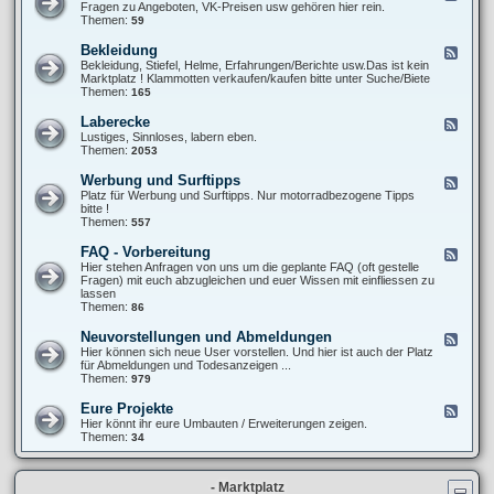
T
e
Fragen zu Angeboten, VK-Preisen usw gehören hier rein.
u
6
e
Themen:
59
p
0
d
e
0
-
r
Bekleidung
F
S
X
-
e
Bekleidung, Stiefel, Helme, Erfahrungen/Berichte usw.Das ist kein
t
T
M
e
Marktplatz ! Klammotten verkaufen/kaufen bitte unter Suche/Biete
y
6
o
d
Themen:
165
l
0
t
-
i
0
o
B
n
Laberecke
F
(
e
g
e
Lustiges, Sinnloses, labern eben.
V
k
/
e
Themen:
2053
e
l
O
d
r
e
p
-
-
Werbung und Surftipps
F
i
t
L
)
e
Platz für Werbung und Surftipps. Nur motorradbezogene Tipps
d
i
a
K
e
bitte !
u
k
b
a
d
Themen:
557
n
e
u
-
g
r
f
W
FAQ - Vorbereitung
F
e
b
e
e
Hier stehen Anfragen von uns um die geplante FAQ (oft gestelle
c
e
r
e
Fragen) mit euch abzugleichen und euer Wissen mit einfliessen zu
k
r
b
d
lassen
e
a
u
-
Themen:
86
t
n
F
u
g
A
Neuvorstellungen und Abmeldungen
n
F
u
Q
g
e
Hier können sich neue User vorstellen. Und hier ist auch der Platz
n
-
e
für Abmeldungen und Todesanzeigen ...
d
V
d
Themen:
979
S
o
-
u
r
N
r
Eure Projekte
F
b
e
f
e
Hier könnt ihr eure Umbauten / Erweiterungen zeigen.
e
u
t
e
Themen:
34
r
v
i
d
e
o
p
-
i
r
p
E
t
s
s
- Marktplatz
u
u