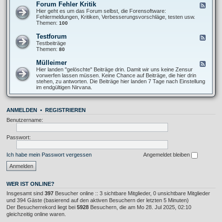
O
Forum Fehler Kritik
F
-
f
e
Hier geht es um das Forum selbst, die Forensoftware:
I
f
e
Fehlermeldungen, Kritiken, Verbesserungsvorschläge, testen usw.
n
T
d
Themen:
100
f
o
-
o
p
F
s
Testforum
F
i
o
A
e
Testbeiträge
c
r
l
e
Themen:
80
u
l
d
m
g
-
Mülleimer
F
F
e
T
e
Hier landen "gelöschte" Beiträge drin. Damit wir uns keine Zensur
e
m
e
e
vorwerfen lassen müssen. Keine Chance auf Beiträge, die hier drin
h
e
s
d
stehen, zu antworten. Die Beiträge hier landen 7 Tage nach Einstellung
l
i
t
-
im endgültigen Nirvana.
e
n
f
M
r
o
ü
K
r
l
r
u
ANMELDEN
•
REGISTRIEREN
l
i
m
e
t
Benutzername:
i
i
m
k
e
Passwort:
r
Ich habe mein Passwort vergessen
Angemeldet bleiben
WER IST ONLINE?
Insgesamt sind
397
Besucher online :: 3 sichtbare Mitglieder, 0 unsichtbare Mitglieder
und 394 Gäste (basierend auf den aktiven Besuchern der letzten 5 Minuten)
Der Besucherrekord liegt bei
5928
Besuchern, die am Mo 28. Jul 2025, 02:10
gleichzeitig online waren.