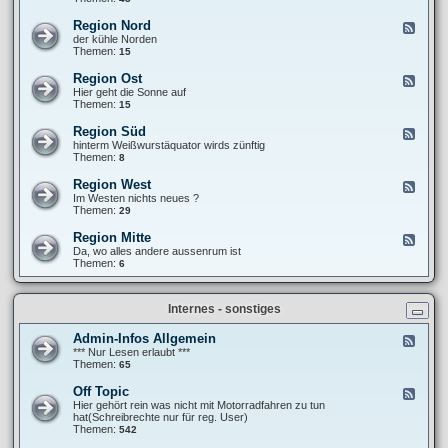
e
F
T
b
r
r
Region Nord
F
e
a
e
e
der kühle Norden
r
n
f
e
Themen:
15
i
k
f
d
c
i
e
-
h
Region Ost
F
e
n
R
t
e
Hier geht die Sonne auf
´
e
e
e
Themen:
15
s
g
d
P
i
-
a
Region Süd
F
o
R
n
e
hinterm Weißwurstäquator wirds zünftig
n
e
a
e
Themen:
8
N
g
m
d
o
i
e
-
r
Region West
F
o
r
R
d
e
Im Westen nichts neues ?
n
i
e
e
Themen:
29
O
k
g
d
s
a
i
-
t
Region Mitte
n
F
o
R
a
e
Da, wo alles andere aussenrum ist
n
e
-
e
Themen:
6
S
g
t
d
ü
i
o
-
d
o
u
R
n
Internes - sonstiges
r
e
W
g
e
i
Admin-Infos Allgemein
F
s
o
e
*** Nur Lesen erlaubt ***
t
n
e
Themen:
65
M
d
i
-
Off Topic
F
t
A
e
Hier gehört rein was nicht mit Motorradfahren zu tun
t
d
e
hat(Schreibrechte nur für reg. User)
e
m
d
Themen:
542
i
-
n