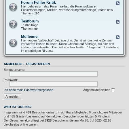
O
Forum Fehler Kritik
F
-
f
e
Hier geht es um das Forum selbst, die Forensoftware:
I
f
e
Fehlermeldungen, Kritiken, Verbesserungsvorschläge, testen usw.
n
T
d
Themen:
100
f
o
-
o
p
F
s
Testforum
F
i
o
A
e
Testbeiträge
c
r
l
e
Themen:
80
u
l
d
m
g
-
Mülleimer
F
F
e
T
e
Hier landen "gelöschte" Beiträge drin. Damit wir uns keine Zensur
e
m
e
e
vorwerfen lassen müssen. Keine Chance auf Beiträge, die hier drin
h
e
s
d
stehen, zu antworten. Die Beiträge hier landen 7 Tage nach Einstellung
l
i
t
-
im endgültigen Nirvana.
e
n
f
M
r
o
ü
K
r
l
r
u
ANMELDEN
•
REGISTRIEREN
l
i
m
e
t
Benutzername:
i
i
m
k
e
Passwort:
r
Ich habe mein Passwort vergessen
Angemeldet bleiben
WER IST ONLINE?
Insgesamt sind
439
Besucher online :: 4 sichtbare Mitglieder, 0 unsichtbare Mitglieder
und 435 Gäste (basierend auf den aktiven Besuchern der letzten 5 Minuten)
Der Besucherrekord liegt bei
5928
Besuchern, die am Mo 28. Jul 2025, 02:10
gleichzeitig online waren.