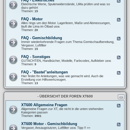
FAQ - Elektrisches
F
l
F
e
Elektrische Werte, Spulenwiderstände, LiMa prüfen und was so
l
A
e
dazu gehört
g
Q
d
Themen:
15
e
-
-
m
F
F
e
FAQ - Motor
F
a
A
i
e
Alles rings um den Motor. Lagerlisten, Maße und Abmessungen,
h
Q
n
e
läuft die Lima im Ölbad usw.
r
-
e
d
Themen:
20
w
E
S
-
e
l
c
F
r
FAQ - Gemischbildung
F
e
h
A
k
e
Immer wiederkehrende Fragen zum Thema Gemischaufbereitung,
k
r
Q
/
e
Vergaser, Luftfilter
t
a
-
R
d
Themen:
15
r
u
M
e
-
i
b
o
i
F
s
FAQ - Sonstiges
e
F
t
f
A
c
r
e
GUTACHTEN, Handbücher, Modelle, Farbcodes, Aufkleber usw.
o
e
Q
h
t
e
Themen:
9
r
n
-
e
r
d
G
s
i
-
FAQ - "Bastel"anleitungen
F
e
c
F
e
Hier findet Ihr Anleitungen, was wie gemacht wird. Auch die
m
k
A
e
Erstellung von Hilfswerkzeugen.
i
s
Q
d
Themen:
13
s
-
-
c
S
F
h
o
A
b
n
- ÜBERSICHT DER FOREN XT600
Q
i
s
-
l
t
"
d
XT600 Allgemeine Fragen
F
i
B
u
e
Allgemeine Fragen zur XT, die nicht in die unten stehenden
g
a
n
e
Kategorien passen
e
s
g
d
Themen:
3901
s
t
-
e
X
XT600 Motor - Gemischbildung
F
l
T
e
Vergaser, Ansaugstutzen, Luftfilter usw. Tipp !! >>
"
6