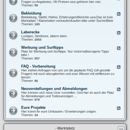
T
e
Fragen zu Angeboten, VK-Preisen usw gehören hier rein.
u
6
e
Themen:
59
p
0
d
e
0
-
r
Bekleidung
F
S
X
-
e
Bekleidung, Stiefel, Helme, Erfahrungen/Berichte usw.Das ist kein
t
T
M
e
Marktplatz ! Klammotten verkaufen/kaufen bitte unter Suche/Biete
y
6
o
d
Themen:
165
l
0
t
-
i
0
o
B
n
Laberecke
F
(
e
g
e
Lustiges, Sinnloses, labern eben.
V
k
/
e
Themen:
2053
e
l
O
d
r
e
p
-
-
Werbung und Surftipps
F
i
t
L
)
e
Platz für Werbung und Surftipps. Nur motorradbezogene Tipps
d
i
a
K
e
bitte !
u
k
b
a
d
Themen:
557
n
e
u
-
g
r
f
W
FAQ - Vorbereitung
F
e
b
e
e
Hier stehen Anfragen von uns um die geplante FAQ (oft gestelle
c
e
r
e
Fragen) mit euch abzugleichen und euer Wissen mit einfliessen zu
k
r
b
d
lassen
e
a
u
-
Themen:
86
t
n
F
u
g
A
Neuvorstellungen und Abmeldungen
n
F
u
Q
g
e
Hier können sich neue User vorstellen. Und hier ist auch der Platz
n
-
e
für Abmeldungen und Todesanzeigen ...
d
V
d
Themen:
979
S
o
-
u
r
N
r
Eure Projekte
F
b
e
f
e
Hier könnt ihr eure Umbauten / Erweiterungen zeigen.
e
u
t
e
Themen:
34
r
v
i
d
e
o
p
-
i
r
p
E
t
s
s
- Marktplatz
u
u