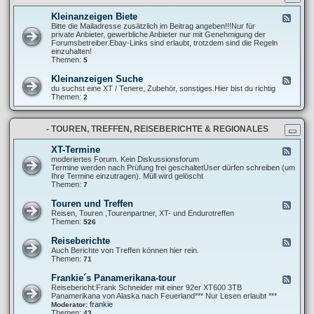
t
r
n
e
e
g
Kleinanzeigen Biete
F
l
P
e
Bitte die Mailadresse zusätzlich im Beitrag angeben!!!Nur für
l
r
e
private Anbieter, gewerbliche Anbieter nur mit Genehmigung der
u
o
d
Forumsbetreiber.Ebay-Links sind erlaubt, trotzdem sind die Regeln
n
j
-
einzuhalten!
g
e
K
Themen:
5
e
k
l
n
t
e
u
Kleinanzeigen Suche
F
e
i
n
e
du suchst eine XT / Tenere, Zubehör, sonstiges.Hier bist du richtig
n
d
e
Themen:
2
a
A
d
n
b
-
z
m
K
e
e
- TOUREN, TREFFEN, REISEBERICHTE & REGIONALES
l
i
l
e
g
d
i
XT-Termine
F
e
u
n
e
moderiertes Forum. Kein Diskussionsforum
n
n
a
e
Termine werden nach Prüfung frei geschaltetUser dürfen schreiben (um
B
g
n
d
Ihre Termine einzutragen). Müll wird gelöscht
i
e
z
-
Themen:
7
e
n
e
X
t
i
T
e
Touren und Treffen
F
g
-
e
Reisen, Touren ,Tourenpartner, XT- und Endurotreffen
e
T
e
Themen:
526
n
e
d
S
r
-
u
Reiseberichte
F
m
T
c
e
Auch Berichte von Treffen können hier rein.
i
o
h
e
Themen:
71
n
u
e
d
e
r
-
Frankie´s Panamerikana-tour
F
e
R
e
Reisebericht:Frank Schneider mit einer 92er XT600 3TB
n
e
e
Panamerikana von Alaska nach Feuerland*** Nur Lesen erlaubt ***
u
i
d
frankie
Moderator:
n
s
-
Themen:
43
d