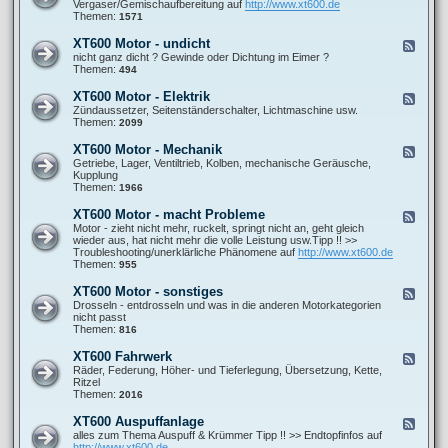
e
Vergaser/Gemischaufbereitung auf
http://www.xt600.de
a
0
d
Themen:
1571
n
0
-
l
A
X
e
XT600 Motor - undicht
F
l
T
i
e
nicht ganz dicht ? Gewinde oder Dichtung im Eimer ?
l
6
t
e
Themen:
494
g
0
u
d
e
0
n
-
m
XT600 Motor - Elektrik
F
M
g
X
e
e
Zündaussetzer, Seitenständerschalter, Lichtmaschine usw.
o
e
T
i
e
Themen:
2099
t
n
6
n
d
o
0
e
-
r
XT600 Motor - Mechanik
F
0
F
X
-
e
Getriebe, Lager, Ventiltrieb, Kolben, mechanische Geräusche,
M
r
T
G
e
Kupplung
o
a
6
e
d
Themen:
1966
t
g
0
m
-
o
e
0
i
X
r
XT600 Motor - macht Probleme
n
F
M
s
T
-
e
Motor - zieht nicht mehr, ruckelt, springt nicht an, geht gleich
o
c
6
u
e
wieder aus, hat nicht mehr die volle Leistung usw.Tipp !! >>
t
h
0
n
d
Troubleshooting/unerklärliche Phänomene auf
http://www.xt600.de
o
b
0
d
-
Themen:
955
r
i
M
i
X
-
l
o
c
T
E
XT600 Motor - sonstiges
d
F
t
h
6
l
u
e
Drosseln - entdrosseln und was in die anderen Motorkategorien
o
t
0
e
n
e
nicht passt
r
0
k
g
d
Themen:
816
-
M
t
-
M
o
r
X
e
XT600 Fahrwerk
F
t
i
T
c
e
Räder, Federung, Höher- und Tieferlegung, Übersetzung, Kette,
o
k
6
h
e
Ritzel
r
0
a
d
Themen:
2016
-
0
n
-
m
M
i
X
a
XT600 Auspuffanlage
F
o
k
T
c
e
alles zum Thema Auspuff & Krümmer Tipp !! >> Endtopfinfos auf
t
6
h
e
http://www.xt600.de