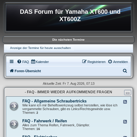
DAS Forum für Yamaha XT600 und
XT600Z
Die nächsten Termine
Anzeige der Termine für heute ausschalten
FAQ
Kalender
Registrieren
Anmelden
S
Foren-Übersicht
u
Aktuelle Zeit: Fr 7. Aug 2026, 07:13
c
- FAQ - IMMER WIEDER AUFKOMMENDE FRAGEN
h
e
FAQ - Allgemeine Schraubertricks
F
e
Wie kann ich mir Behelfswerkzeug selbst herstellen, wie löse ich
e
vergammelte Schrauben, gibt es Links/Rechtsgewinde usw.
d
Themen:
2
-
F
FAQ - Fahrwerk / Reifen
F
A
e
Alles zum Thema Reifen, Fahrwerk, Dämpfer.
Q
e
Themen:
16
-
d
A
-