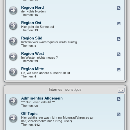
e
F
T
b
r
r
Region Nord
F
e
a
e
e
der kühle Norden
r
n
f
e
Themen:
15
i
k
f
d
c
i
e
-
h
Region Ost
F
e
n
R
t
e
Hier geht die Sonne auf
´
e
e
e
Themen:
15
s
g
d
P
i
-
a
Region Süd
F
o
R
n
e
hinterm Weißwurstäquator wirds zünftig
n
e
a
e
Themen:
8
N
g
m
d
o
i
e
-
r
Region West
F
o
r
R
d
e
Im Westen nichts neues ?
n
i
e
e
Themen:
29
O
k
g
d
s
a
i
-
t
Region Mitte
n
F
o
R
a
e
Da, wo alles andere aussenrum ist
n
e
-
e
Themen:
6
S
g
t
d
ü
i
o
-
d
o
u
R
n
Internes - sonstiges
r
e
W
g
e
i
Admin-Infos Allgemein
F
s
o
e
*** Nur Lesen erlaubt ***
t
n
e
Themen:
65
M
d
i
-
Off Topic
F
t
A
e
Hier gehört rein was nicht mit Motorradfahren zu tun
t
d
e
hat(Schreibrechte nur für reg. User)
e
m
d
Themen:
542
i
-
n