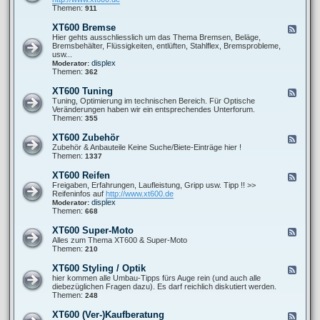
o
0
t
d
Themen:
911
r
0
P
-
-
F
r
X
s
XT600 Bremse
F
a
o
T
o
e
Hier gehts ausschliesslich um das Thema Bremsen, Beläge,
h
b
6
n
e
Bremsbehälter, Flüssigkeiten, entlüften, Stahlflex, Bremsprobleme,
r
l
0
s
d
usw...
w
e
0
t
-
displex
Moderator:
e
m
A
i
X
Themen:
362
r
e
u
g
T
k
s
e
6
XT600 Tuning
F
p
s
0
e
Tuning, Optimierung im technischen Bereich. Für Optische
u
0
e
Veränderungen haben wir ein entsprechendes Unterforum.
f
B
d
Themen:
355
f
r
-
a
e
X
n
XT600 Zubehör
F
m
T
l
e
Zubehör & Anbauteile Keine Suche/Biete-Einträge hier !
s
6
a
e
Themen:
1337
e
0
g
d
0
e
-
XT600 Reifen
F
T
X
e
Freigaben, Erfahrungen, Laufleistung, Gripp usw. Tipp !! >>
u
T
e
Reifeninfos auf
http://www.xt600.de
n
6
d
displex
Moderator:
i
0
-
Themen:
668
n
0
X
g
Z
T
XT600 Super-Moto
F
u
6
e
Alles zum Thema XT600 & Super-Moto
b
0
e
Themen:
210
e
0
d
h
R
-
ö
XT600 Styling / Optik
F
e
X
r
e
hier kommen alle Umbau-Tipps fürs Auge rein (und auch alle
i
T
e
diebezüglichen Fragen dazu). Es darf reichlich diskutiert werden.
f
6
d
Themen:
248
e
0
-
n
0
X
XT600 (Ver-)Kaufberatung
F
S