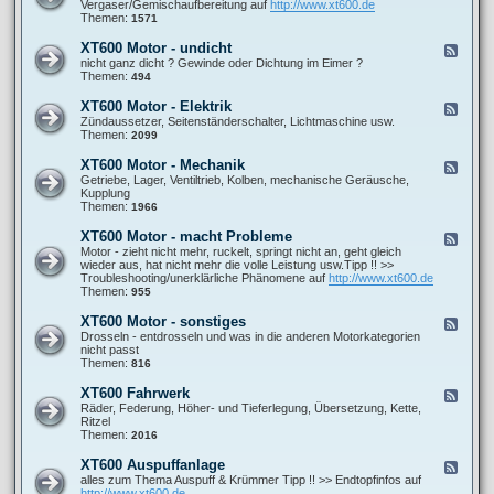
e
Vergaser/Gemischaufbereitung auf
http://www.xt600.de
a
0
d
Themen:
1571
n
0
-
l
A
X
e
XT600 Motor - undicht
F
l
T
i
e
nicht ganz dicht ? Gewinde oder Dichtung im Eimer ?
l
6
t
e
Themen:
494
g
0
u
d
e
0
n
-
m
XT600 Motor - Elektrik
F
M
g
X
e
e
Zündaussetzer, Seitenständerschalter, Lichtmaschine usw.
o
e
T
i
e
Themen:
2099
t
n
6
n
d
o
0
e
-
r
XT600 Motor - Mechanik
F
0
F
X
-
e
Getriebe, Lager, Ventiltrieb, Kolben, mechanische Geräusche,
M
r
T
G
e
Kupplung
o
a
6
e
d
Themen:
1966
t
g
0
m
-
o
e
0
i
X
r
XT600 Motor - macht Probleme
n
F
M
s
T
-
e
Motor - zieht nicht mehr, ruckelt, springt nicht an, geht gleich
o
c
6
u
e
wieder aus, hat nicht mehr die volle Leistung usw.Tipp !! >>
t
h
0
n
d
Troubleshooting/unerklärliche Phänomene auf
http://www.xt600.de
o
b
0
d
-
Themen:
955
r
i
M
i
X
-
l
o
c
T
E
XT600 Motor - sonstiges
d
F
t
h
6
l
u
e
Drosseln - entdrosseln und was in die anderen Motorkategorien
o
t
0
e
n
e
nicht passt
r
0
k
g
d
Themen:
816
-
M
t
-
M
o
r
X
e
XT600 Fahrwerk
F
t
i
T
c
e
Räder, Federung, Höher- und Tieferlegung, Übersetzung, Kette,
o
k
6
h
e
Ritzel
r
0
a
d
Themen:
2016
-
0
n
-
m
M
i
X
a
XT600 Auspuffanlage
F
o
k
T
c
e
alles zum Thema Auspuff & Krümmer Tipp !! >> Endtopfinfos auf
t
6
h
e
http://www.xt600.de