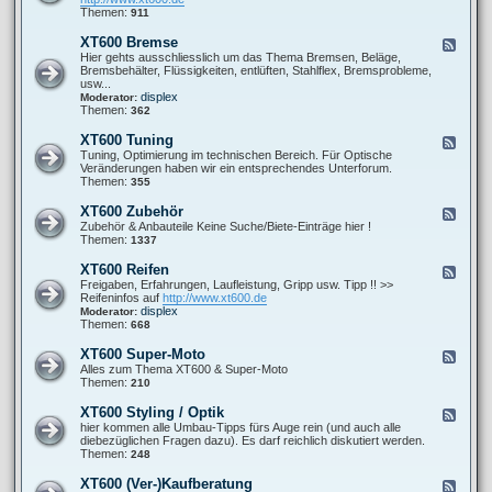
o
0
t
d
Themen:
911
r
0
P
-
-
F
r
X
s
XT600 Bremse
F
a
o
T
o
e
Hier gehts ausschliesslich um das Thema Bremsen, Beläge,
h
b
6
n
e
Bremsbehälter, Flüssigkeiten, entlüften, Stahlflex, Bremsprobleme,
r
l
0
s
d
usw...
w
e
0
t
-
displex
Moderator:
e
m
A
i
X
Themen:
362
r
e
u
g
T
k
s
e
6
XT600 Tuning
F
p
s
0
e
Tuning, Optimierung im technischen Bereich. Für Optische
u
0
e
Veränderungen haben wir ein entsprechendes Unterforum.
f
B
d
Themen:
355
f
r
-
a
e
X
n
XT600 Zubehör
F
m
T
l
e
Zubehör & Anbauteile Keine Suche/Biete-Einträge hier !
s
6
a
e
Themen:
1337
e
0
g
d
0
e
-
XT600 Reifen
F
T
X
e
Freigaben, Erfahrungen, Laufleistung, Gripp usw. Tipp !! >>
u
T
e
Reifeninfos auf
http://www.xt600.de
n
6
d
displex
Moderator:
i
0
-
Themen:
668
n
0
X
g
Z
T
XT600 Super-Moto
F
u
6
e
Alles zum Thema XT600 & Super-Moto
b
0
e
Themen:
210
e
0
d
h
R
-
ö
XT600 Styling / Optik
F
e
X
r
e
hier kommen alle Umbau-Tipps fürs Auge rein (und auch alle
i
T
e
diebezüglichen Fragen dazu). Es darf reichlich diskutiert werden.
f
6
d
Themen:
248
e
0
-
n
0
X
XT600 (Ver-)Kaufberatung
F
S