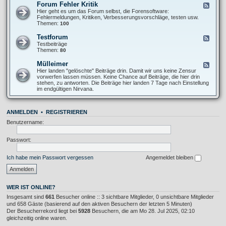
O
Forum Fehler Kritik
F
-
f
e
Hier geht es um das Forum selbst, die Forensoftware:
I
f
e
Fehlermeldungen, Kritiken, Verbesserungsvorschläge, testen usw.
n
T
d
Themen:
100
f
o
-
o
p
F
s
Testforum
F
i
o
A
e
Testbeiträge
c
r
l
e
Themen:
80
u
l
d
m
g
-
Mülleimer
F
F
e
T
e
Hier landen "gelöschte" Beiträge drin. Damit wir uns keine Zensur
e
m
e
e
vorwerfen lassen müssen. Keine Chance auf Beiträge, die hier drin
h
e
s
d
stehen, zu antworten. Die Beiträge hier landen 7 Tage nach Einstellung
l
i
t
-
im endgültigen Nirvana.
e
n
f
M
r
o
ü
K
r
l
r
u
ANMELDEN
•
REGISTRIEREN
l
i
m
e
t
Benutzername:
i
i
m
k
e
Passwort:
r
Ich habe mein Passwort vergessen
Angemeldet bleiben
WER IST ONLINE?
Insgesamt sind
661
Besucher online :: 3 sichtbare Mitglieder, 0 unsichtbare Mitglieder
und 658 Gäste (basierend auf den aktiven Besuchern der letzten 5 Minuten)
Der Besucherrekord liegt bei
5928
Besuchern, die am Mo 28. Jul 2025, 02:10
gleichzeitig online waren.