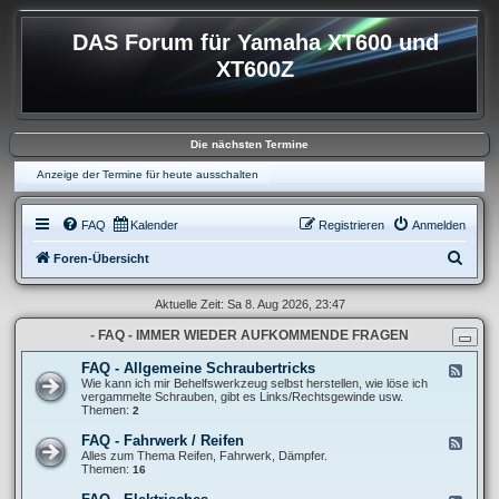
DAS Forum für Yamaha XT600 und
XT600Z
Die nächsten Termine
Anzeige der Termine für heute ausschalten
FAQ
Kalender
Registrieren
Anmelden
S
Foren-Übersicht
u
Aktuelle Zeit: Sa 8. Aug 2026, 23:47
c
- FAQ - IMMER WIEDER AUFKOMMENDE FRAGEN
h
e
FAQ - Allgemeine Schraubertricks
F
e
Wie kann ich mir Behelfswerkzeug selbst herstellen, wie löse ich
e
vergammelte Schrauben, gibt es Links/Rechtsgewinde usw.
d
Themen:
2
-
F
FAQ - Fahrwerk / Reifen
F
A
e
Alles zum Thema Reifen, Fahrwerk, Dämpfer.
Q
e
Themen:
16
-
d
A
-