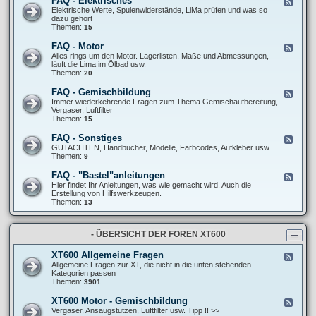
FAQ - Elektrisches
F
l
F
e
Elektrische Werte, Spulenwiderstände, LiMa prüfen und was so
l
A
e
dazu gehört
g
Q
d
Themen:
15
e
-
-
m
F
F
e
FAQ - Motor
F
a
A
i
e
Alles rings um den Motor. Lagerlisten, Maße und Abmessungen,
h
Q
n
e
läuft die Lima im Ölbad usw.
r
-
e
d
Themen:
20
w
E
S
-
e
l
c
F
r
FAQ - Gemischbildung
F
e
h
A
k
e
Immer wiederkehrende Fragen zum Thema Gemischaufbereitung,
k
r
Q
/
e
Vergaser, Luftfilter
t
a
-
R
d
Themen:
15
r
u
M
e
-
i
b
o
i
F
s
FAQ - Sonstiges
e
F
t
f
A
c
r
e
GUTACHTEN, Handbücher, Modelle, Farbcodes, Aufkleber usw.
o
e
Q
h
t
e
Themen:
9
r
n
-
e
r
d
G
s
i
-
FAQ - "Bastel"anleitungen
F
e
c
F
e
Hier findet Ihr Anleitungen, was wie gemacht wird. Auch die
m
k
A
e
Erstellung von Hilfswerkzeugen.
i
s
Q
d
Themen:
13
s
-
-
c
S
F
h
o
A
b
n
- ÜBERSICHT DER FOREN XT600
Q
i
s
-
l
t
"
d
XT600 Allgemeine Fragen
F
i
B
u
e
Allgemeine Fragen zur XT, die nicht in die unten stehenden
g
a
n
e
Kategorien passen
e
s
g
d
Themen:
3901
s
t
-
e
X
XT600 Motor - Gemischbildung
F
l
T
e
Vergaser, Ansaugstutzen, Luftfilter usw. Tipp !! >>
"
6