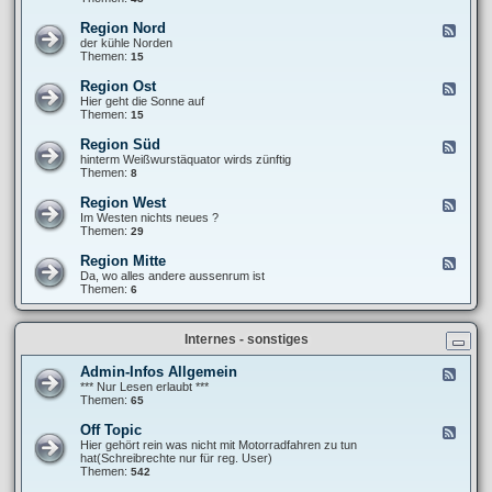
e
F
T
b
r
r
Region Nord
F
e
a
e
e
der kühle Norden
r
n
f
e
Themen:
15
i
k
f
d
c
i
e
-
h
Region Ost
F
e
n
R
t
e
Hier geht die Sonne auf
´
e
e
e
Themen:
15
s
g
d
P
i
-
a
Region Süd
F
o
R
n
e
hinterm Weißwurstäquator wirds zünftig
n
e
a
e
Themen:
8
N
g
m
d
o
i
e
-
r
Region West
F
o
r
R
d
e
Im Westen nichts neues ?
n
i
e
e
Themen:
29
O
k
g
d
s
a
i
-
t
Region Mitte
n
F
o
R
a
e
Da, wo alles andere aussenrum ist
n
e
-
e
Themen:
6
S
g
t
d
ü
i
o
-
d
o
u
R
n
Internes - sonstiges
r
e
W
g
e
i
Admin-Infos Allgemein
F
s
o
e
*** Nur Lesen erlaubt ***
t
n
e
Themen:
65
M
d
i
-
Off Topic
F
t
A
e
Hier gehört rein was nicht mit Motorradfahren zu tun
t
d
e
hat(Schreibrechte nur für reg. User)
e
m
d
Themen:
542
i
-
n