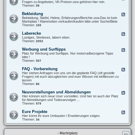
T
e
Fragen zu Angeboten, VK-Preisen usw gehören hier rein.
u
6
e
Themen:
59
p
0
d
e
0
-
r
Bekleidung
F
S
X
-
e
Bekleidung, Stiefel, Helme, Erfahrungen/Berichte usw.Das ist kein
t
T
M
e
Marktplatz ! Klammotten verkaufen/kaufen bitte unter Suche/Biete
y
6
o
d
Themen:
165
l
0
t
-
i
0
o
B
n
Laberecke
F
(
e
g
e
Lustiges, Sinnloses, labern eben.
V
k
/
e
Themen:
2053
e
l
O
d
r
e
p
-
-
Werbung und Surftipps
F
i
t
L
)
e
Platz für Werbung und Surftipps. Nur motorradbezogene Tipps
d
i
a
K
e
bitte !
u
k
b
a
d
Themen:
557
n
e
u
-
g
r
f
W
FAQ - Vorbereitung
F
e
b
e
e
Hier stehen Anfragen von uns um die geplante FAQ (oft gestelle
c
e
r
e
Fragen) mit euch abzugleichen und euer Wissen mit einfliessen zu
k
r
b
d
lassen
e
a
u
-
Themen:
86
t
n
F
u
g
A
Neuvorstellungen und Abmeldungen
n
F
u
Q
g
e
Hier können sich neue User vorstellen. Und hier ist auch der Platz
n
-
e
für Abmeldungen und Todesanzeigen ...
d
V
d
Themen:
979
S
o
-
u
r
N
r
Eure Projekte
F
b
e
f
e
Hier könnt ihr eure Umbauten / Erweiterungen zeigen.
e
u
t
e
Themen:
34
r
v
i
d
e
o
p
-
i
r
p
E
t
s
s
- Marktplatz
u
u