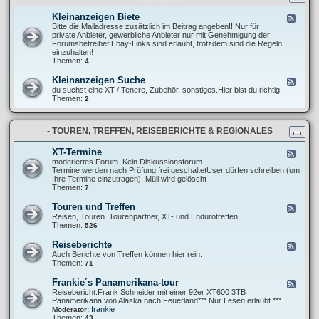
t
r
n
e
e
g
Kleinanzeigen Biete
F
l
P
e
Bitte die Mailadresse zusätzlich im Beitrag angeben!!!Nur für
l
r
e
private Anbieter, gewerbliche Anbieter nur mit Genehmigung der
u
o
d
Forumsbetreiber.Ebay-Links sind erlaubt, trotzdem sind die Regeln
n
j
-
einzuhalten!
g
e
K
Themen:
4
e
k
l
n
t
e
u
Kleinanzeigen Suche
F
e
i
n
e
du suchst eine XT / Tenere, Zubehör, sonstiges.Hier bist du richtig
n
d
e
Themen:
2
a
A
d
n
b
-
z
m
K
e
e
- TOUREN, TREFFEN, REISEBERICHTE & REGIONALES
l
i
l
e
g
d
i
XT-Termine
F
e
u
n
e
moderiertes Forum. Kein Diskussionsforum
n
n
a
e
Termine werden nach Prüfung frei geschaltetUser dürfen schreiben (um
B
g
n
d
Ihre Termine einzutragen). Müll wird gelöscht
i
e
z
-
Themen:
7
e
n
e
X
t
i
T
e
Touren und Treffen
F
g
-
e
Reisen, Touren ,Tourenpartner, XT- und Endurotreffen
e
T
e
Themen:
526
n
e
d
S
r
-
u
Reiseberichte
F
m
T
c
e
Auch Berichte von Treffen können hier rein.
i
o
h
e
Themen:
71
n
u
e
d
e
r
-
Frankie´s Panamerikana-tour
F
e
R
e
Reisebericht:Frank Schneider mit einer 92er XT600 3TB
n
e
e
Panamerikana von Alaska nach Feuerland*** Nur Lesen erlaubt ***
u
i
d
frankie
Moderator:
n
s
-
Themen:
43
d