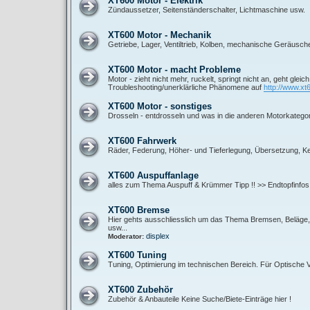
XT600 Motor - Elektrik
Zündaussetzer, Seitenständerschalter, Lichtmaschine usw.
XT600 Motor - Mechanik
Getriebe, Lager, Ventiltrieb, Kolben, mechanische Geräusch
XT600 Motor - macht Probleme
Motor - zieht nicht mehr, ruckelt, springt nicht an, geht gleic
Troubleshooting/unerklärliche Phänomene auf
http://www.xt
XT600 Motor - sonstiges
Drosseln - entdrosseln und was in die anderen Motorkategor
XT600 Fahrwerk
Räder, Federung, Höher- und Tieferlegung, Übersetzung, Ket
XT600 Auspuffanlage
alles zum Thema Auspuff & Krümmer Tipp !! >> Endtopfinfos
XT600 Bremse
Hier gehts ausschliesslich um das Thema Bremsen, Beläge, B
usw...
displex
Moderator:
XT600 Tuning
Tuning, Optimierung im technischen Bereich. Für Optische
XT600 Zubehör
Zubehör & Anbauteile Keine Suche/Biete-Einträge hier !