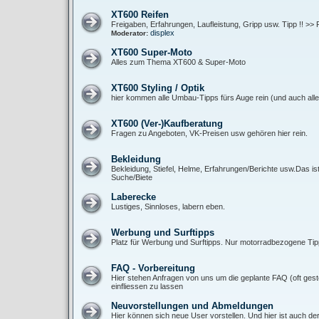
XT600 Reifen
Freigaben, Erfahrungen, Laufleistung, Gripp usw. Tipp !! >> 
displex
Moderator:
XT600 Super-Moto
Alles zum Thema XT600 & Super-Moto
XT600 Styling / Optik
hier kommen alle Umbau-Tipps fürs Auge rein (und auch alle 
XT600 (Ver-)Kaufberatung
Fragen zu Angeboten, VK-Preisen usw gehören hier rein.
Bekleidung
Bekleidung, Stiefel, Helme, Erfahrungen/Berichte usw.Das is
Suche/Biete
Laberecke
Lustiges, Sinnloses, labern eben.
Werbung und Surftipps
Platz für Werbung und Surftipps. Nur motorradbezogene Tipp
FAQ - Vorbereitung
Hier stehen Anfragen von uns um die geplante FAQ (oft gest
einfliessen zu lassen
Neuvorstellungen und Abmeldungen
Hier können sich neue User vorstellen. Und hier ist auch de