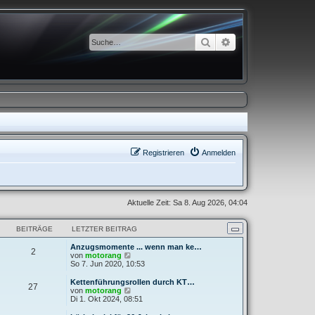
Suche
Erweiterte Suche
Registrieren
Anmelden
Aktuelle Zeit: Sa 8. Aug 2026, 04:04
BEITRÄGE
LETZTER BEITRAG
Anzugsmomente ... wenn man ke…
2
N
von
motorang
e
So 7. Jun 2020, 10:53
u
e
Kettenführungsrollen durch KT…
27
s
N
von
motorang
t
e
Di 1. Okt 2024, 08:51
e
u
r