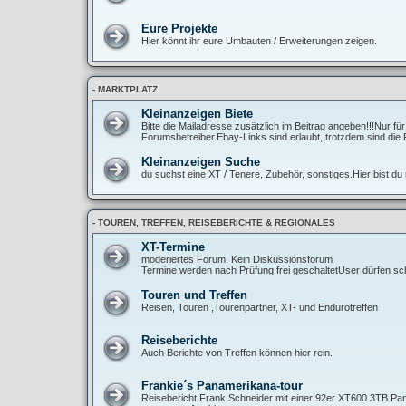
Eure Projekte
Hier könnt ihr eure Umbauten / Erweiterungen zeigen.
- MARKTPLATZ
Kleinanzeigen Biete
Bitte die Mailadresse zusätzlich im Beitrag angeben!!!Nur fü
Forumsbetreiber.Ebay-Links sind erlaubt, trotzdem sind die 
Kleinanzeigen Suche
du suchst eine XT / Tenere, Zubehör, sonstiges.Hier bist du r
- TOUREN, TREFFEN, REISEBERICHTE & REGIONALES
XT-Termine
moderiertes Forum. Kein Diskussionsforum
Termine werden nach Prüfung frei geschaltetUser dürfen sch
Touren und Treffen
Reisen, Touren ,Tourenpartner, XT- und Endurotreffen
Reiseberichte
Auch Berichte von Treffen können hier rein.
Frankie´s Panamerikana-tour
Reisebericht:Frank Schneider mit einer 92er XT600 3TB Pan