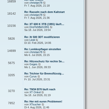
r
16859
B
s
N
von
christian78
a
e
t
e
Fr 7. Aug 2026, 21:18
g
i
e
u
t
r
e
Re: Rasseln nach dem Kaltstart
r
18142
B
s
N
von
christian78
a
e
t
e
Fr 7. Aug 2026, 21:36
g
i
e
u
t
r
e
Re: XT 600 K 3TB (1991) läuft…
r
10156
B
s
N
von
DreiTehBeh1991
a
e
t
e
Sa 18. Jul 2026, 19:54
g
i
e
u
t
r
e
Re: Xt 500 3DT modifizieren
r
B
5826
s
N
von
Lindi
a
e
t
e
Di 10. Feb 2026, 14:06
g
i
e
u
t
r
e
Re: Lenkkopflager einstellen
r
B
14699
s
N
von
christian78
a
e
t
e
Mo 6. Jul 2026, 15:15
g
i
e
u
t
r
e
Re: Hitzeschutz für rechte Se…
r
5675
B
s
N
von
Geges
a
e
t
e
Mo 1. Jun 2026, 09:33
g
i
e
u
t
r
e
Re: Trichter für Bremsflüssig…
r
3205
B
s
N
von
Cyrus
a
e
t
e
Fr 10. Jul 2026, 23:31
g
i
e
u
t
r
e
r
B
s
Re: TM34 B70 läuft nach
a
e
3270
t
N
von
XT Onkel
g
i
e
e
Sa 18. Jul 2026, 01:19
t
r
u
r
B
e
Re: Her mit euren Problemen!
a
e
7852
s
N
von
XTsucher
g
i
t
e
Di 4. Aug 2026, 11:46
t