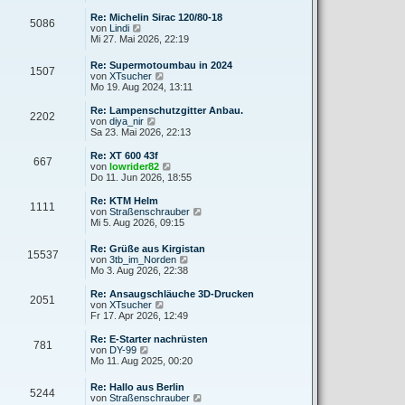
e
u
r
r
e
Re: Michelin Sirac 120/80-18
a
5086
B
s
N
von
Lindi
g
e
t
e
Mi 27. Mai 2026, 22:19
i
e
u
t
r
e
Re: Supermotoumbau in 2024
r
B
1507
s
N
von
XTsucher
a
e
t
e
Mo 19. Aug 2024, 13:11
g
i
e
u
t
r
e
Re: Lampenschutzgitter Anbau.
r
B
2202
s
N
von
diya_nir
a
e
t
e
Sa 23. Mai 2026, 22:13
g
i
e
u
t
r
e
Re: XT 600 43f
r
667
B
s
N
von
lowrider82
a
e
t
e
Do 11. Jun 2026, 18:55
g
i
e
u
t
r
e
Re: KTM Helm
r
1111
B
s
N
von
Straßenschrauber
a
e
t
e
Mi 5. Aug 2026, 09:15
g
i
e
u
t
r
e
Re: Grüße aus Kirgistan
r
B
15537
s
N
von
3tb_im_Norden
a
e
t
e
Mo 3. Aug 2026, 22:38
g
i
e
u
t
r
e
Re: Ansaugschläuche 3D-Drucken
r
B
2051
s
N
von
XTsucher
a
e
t
e
Fr 17. Apr 2026, 12:49
g
i
e
u
t
r
e
Re: E-Starter nachrüsten
r
781
B
s
N
von
DY-99
a
e
t
e
Mo 11. Aug 2025, 00:20
g
i
e
u
t
r
e
Re: Hallo aus Berlin
r
B
5244
s
N
von
Straßenschrauber
a
e
t