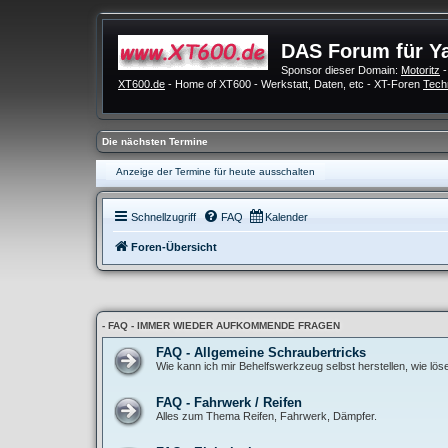
DAS Forum für Y
Sponsor dieser Domain:
Motoritz
-
XT600.de
- Home of XT600 - Werkstatt, Daten, etc - XT-Foren
Tech
Die nächsten Termine
Anzeige der Termine für heute ausschalten
Schnellzugriff
FAQ
Kalender
Foren-Übersicht
- FAQ - IMMER WIEDER AUFKOMMENDE FRAGEN
FAQ - Allgemeine Schraubertricks
Wie kann ich mir Behelfswerkzeug selbst herstellen, wie lö
FAQ - Fahrwerk / Reifen
Alles zum Thema Reifen, Fahrwerk, Dämpfer.