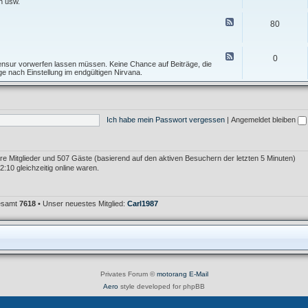
e
n usw.
I
f
d
n
T
-
F
f
80
o
F
e
o
p
o
e
s
i
r
d
A
c
u
-
F
l
0
m
T
e
 Zensur vorwerfen lassen müssen. Keine Chance auf Beiträge, die
l
F
e
e
age nach Einstellung im endgültigen Nirvana.
g
e
s
d
e
h
t
-
m
l
f
M
e
e
o
ü
i
r
r
l
n
K
Ich habe mein Passwort vergessen
|
Angemeldet bleiben
u
l
r
m
e
i
i
t
m
i
e
k
bare Mitglieder und 507 Gäste (basierend auf den aktiven Besuchern der letzten 5 Minuten)
r
:10 gleichzeitig online waren.
gesamt
7618
• Unser neuestes Mitglied:
Carl1987
Privates Forum ©
motorang
E-Mail
Aero
style developed for phpBB
Powered by
phpBB
® Forum Software © phpBB Limited