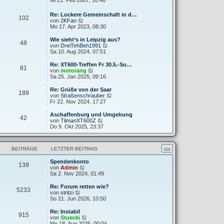
Mi 21. Feb 2007, 18:46
g
i
e
u
t
r
e
Re: Lockere Gemeinschaft in d…
r
B
102
s
N
von
2KFan
a
e
t
e
Mo 17. Apr 2023, 08:30
g
i
e
u
t
r
e
Wie sieht‘s in Leipzig aus?
r
B
48
s
N
von
DreiTehBeh1991
a
e
t
e
Sa 10. Aug 2024, 07:51
g
i
e
u
t
r
e
Re: XT600-Treffen Fr 30.5.-So…
r
81
B
s
N
von
motorang
a
e
t
e
Sa 25. Jan 2025, 09:16
g
i
e
u
t
r
e
Re: Grüße von der Saar
r
189
B
s
N
von
Straßenschrauber
a
e
t
e
Fr 22. Nov 2024, 17:27
g
i
e
u
t
r
e
Aschaffenburg und Umgebung
r
42
B
s
N
von
TilmanXT600Z
a
e
t
e
Do 9. Okt 2025, 23:37
g
i
e
u
t
r
e
r
B
s
a
BEITRÄGE
LETZTER BEITRAG
e
t
g
i
e
t
Spendenkonto
r
139
N
r
von
Admin
B
e
a
Sa 2. Nov 2024, 01:49
e
u
g
i
e
t
Re: Forum retten wie?
5233
s
N
r
von
stritzi
t
e
a
So 21. Jun 2026, 10:50
e
u
g
r
e
Re: Instabil
915
B
s
N
von
Stuecki
e
t
e
Mo 18. Aug 2025, 00:04