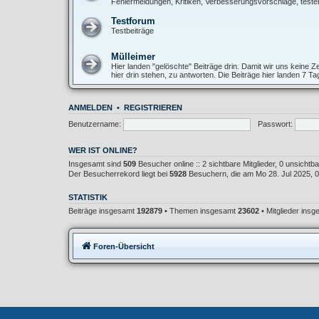
Fehlermeldungen, Kritiken, Verbesserungsvorschläge, teste
Testforum
Testbeiträge
Mülleimer
Hier landen "gelöschte" Beiträge drin. Damit wir uns keine
hier drin stehen, zu antworten. Die Beiträge hier landen 7 T
ANMELDEN
•
REGISTRIEREN
Benutzername:
Passwort:
WER IST ONLINE?
Insgesamt sind
509
Besucher online :: 2 sichtbare Mitglieder, 0 unsicht
Der Besucherrekord liegt bei
5928
Besuchern, die am Mo 28. Jul 2025, 02
STATISTIK
Beiträge insgesamt
192879
• Themen insgesamt
23602
• Mitglieder ins
Foren-Übersicht