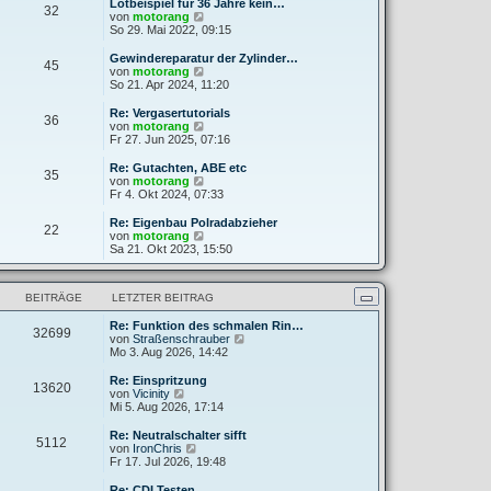
e
Lötbeispiel für 36 Jahre kein…
32
B
s
N
von
motorang
e
t
e
So 29. Mai 2022, 09:15
i
e
u
t
r
e
Gewindereparatur der Zylinder…
r
45
B
s
N
von
motorang
a
e
t
e
So 21. Apr 2024, 11:20
g
i
e
u
t
r
e
Re: Vergasertutorials
r
36
B
s
N
von
motorang
a
e
t
e
Fr 27. Jun 2025, 07:16
g
i
e
u
t
r
e
Re: Gutachten, ABE etc
r
35
B
s
N
von
motorang
a
e
t
e
Fr 4. Okt 2024, 07:33
g
i
e
u
t
r
e
Re: Eigenbau Polradabzieher
r
22
B
s
N
von
motorang
a
e
t
e
Sa 21. Okt 2023, 15:50
g
i
e
u
t
r
e
r
B
s
a
BEITRÄGE
LETZTER BEITRAG
e
t
g
i
e
t
Re: Funktion des schmalen Rin…
r
32699
r
N
von
Straßenschrauber
B
a
e
Mo 3. Aug 2026, 14:42
e
g
u
i
e
t
Re: Einspritzung
13620
s
N
r
von
Vicinity
t
e
a
Mi 5. Aug 2026, 17:14
e
u
g
r
e
Re: Neutralschalter sifft
5112
B
s
N
von
IronChris
e
t
e
Fr 17. Jul 2026, 19:48
i
e
u
t
r
e
Re: CDI Testen