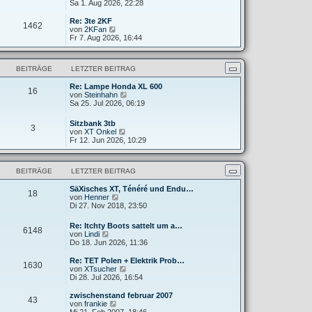
e
Sa 1. Aug 2026, 22:28
g
i
e
u
t
r
e
Re: 3te 2KF
r
B
1462
s
N
von
2KFan
a
e
t
e
Fr 7. Aug 2026, 16:44
g
i
e
u
t
r
e
r
B
s
a
BEITRÄGE
LETZTER BEITRAG
e
t
g
i
e
t
Re: Lampe Honda XL 600
r
16
N
r
von
Steinhahn
B
e
a
Sa 25. Jul 2026, 06:19
e
u
g
i
e
t
Sitzbank 3tb
3
s
r
N
von
XT Onkel
t
a
e
Fr 12. Jun 2026, 10:29
e
g
u
r
e
B
s
e
BEITRÄGE
LETZTER BEITRAG
t
i
e
t
SäXisches XT, Ténéré und Endu…
r
18
r
N
von
Henner
B
a
e
Di 27. Nov 2018, 23:50
e
g
u
i
e
t
Re: Itchty Boots sattelt um a…
6148
s
r
N
von
Lindi
t
a
e
Do 18. Jun 2026, 11:36
e
g
u
r
e
Re: TET Polen + Elektrik Prob…
B
1630
s
N
von
XTsucher
e
t
e
Di 28. Jul 2026, 16:54
i
e
u
t
r
e
zwischenstand februar 2007
r
43
B
s
N
von
frankie
a
e
t
e