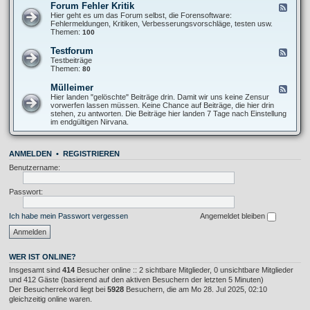
O
Forum Fehler Kritik
F
-
f
e
Hier geht es um das Forum selbst, die Forensoftware:
I
f
e
Fehlermeldungen, Kritiken, Verbesserungsvorschläge, testen usw.
n
T
d
Themen:
100
f
o
-
o
p
F
s
Testforum
F
i
o
A
e
Testbeiträge
c
r
l
e
Themen:
80
u
l
d
m
g
-
Mülleimer
F
F
e
T
e
Hier landen "gelöschte" Beiträge drin. Damit wir uns keine Zensur
e
m
e
e
vorwerfen lassen müssen. Keine Chance auf Beiträge, die hier drin
h
e
s
d
stehen, zu antworten. Die Beiträge hier landen 7 Tage nach Einstellung
l
i
t
-
im endgültigen Nirvana.
e
n
f
M
r
o
ü
K
r
l
r
u
ANMELDEN
•
REGISTRIEREN
l
i
m
e
t
Benutzername:
i
i
m
k
e
Passwort:
r
Ich habe mein Passwort vergessen
Angemeldet bleiben
WER IST ONLINE?
Insgesamt sind
414
Besucher online :: 2 sichtbare Mitglieder, 0 unsichtbare Mitglieder
und 412 Gäste (basierend auf den aktiven Besuchern der letzten 5 Minuten)
Der Besucherrekord liegt bei
5928
Besuchern, die am Mo 28. Jul 2025, 02:10
gleichzeitig online waren.