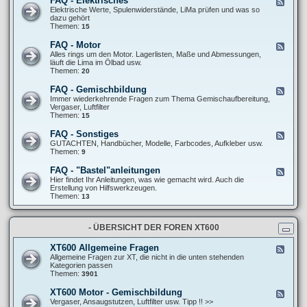
FAQ - Elektrisches
F
l
F
e
Elektrische Werte, Spulenwiderstände, LiMa prüfen und was so
l
A
e
dazu gehört
g
Q
d
Themen:
15
e
-
-
m
F
F
e
FAQ - Motor
F
a
A
i
e
Alles rings um den Motor. Lagerlisten, Maße und Abmessungen,
h
Q
n
e
läuft die Lima im Ölbad usw.
r
-
e
d
Themen:
20
w
E
S
-
e
l
c
F
r
FAQ - Gemischbildung
F
e
h
A
k
e
Immer wiederkehrende Fragen zum Thema Gemischaufbereitung,
k
r
Q
/
e
Vergaser, Luftfilter
t
a
-
R
d
Themen:
15
r
u
M
e
-
i
b
o
i
F
s
FAQ - Sonstiges
e
F
t
f
A
c
r
e
GUTACHTEN, Handbücher, Modelle, Farbcodes, Aufkleber usw.
o
e
Q
h
t
e
Themen:
9
r
n
-
e
r
d
G
s
i
-
FAQ - "Bastel"anleitungen
F
e
c
F
e
Hier findet Ihr Anleitungen, was wie gemacht wird. Auch die
m
k
A
e
Erstellung von Hilfswerkzeugen.
i
s
Q
d
Themen:
13
s
-
-
c
S
F
h
o
A
b
n
- ÜBERSICHT DER FOREN XT600
Q
i
s
-
l
t
"
d
XT600 Allgemeine Fragen
F
i
B
u
e
Allgemeine Fragen zur XT, die nicht in die unten stehenden
g
a
n
e
Kategorien passen
e
s
g
d
Themen:
3901
s
t
-
e
X
XT600 Motor - Gemischbildung
F
l
T
e
Vergaser, Ansaugstutzen, Luftfilter usw. Tipp !! >>
"
6