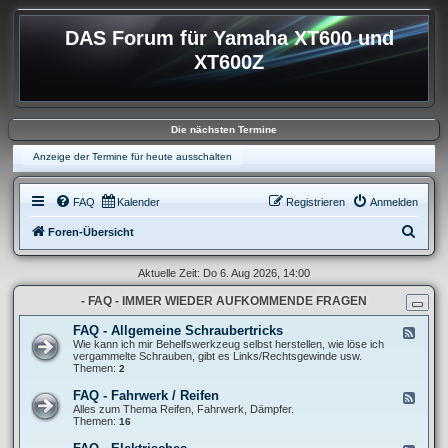
DAS Forum für Yamaha XT600 und
XT600Z
Die nächsten Termine
Anzeige der Termine für heute ausschalten
FAQ
Kalender
Registrieren
Anmelden
S
Foren-Übersicht
u
Aktuelle Zeit: Do 6. Aug 2026, 14:00
c
- FAQ - IMMER WIEDER AUFKOMMENDE FRAGEN
h
e
FAQ - Allgemeine Schraubertricks
F
e
Wie kann ich mir Behelfswerkzeug selbst herstellen, wie löse ich
e
vergammelte Schrauben, gibt es Links/Rechtsgewinde usw.
d
Themen:
2
-
F
FAQ - Fahrwerk / Reifen
F
A
e
Alles zum Thema Reifen, Fahrwerk, Dämpfer.
Q
e
Themen:
16
-
d
A
-