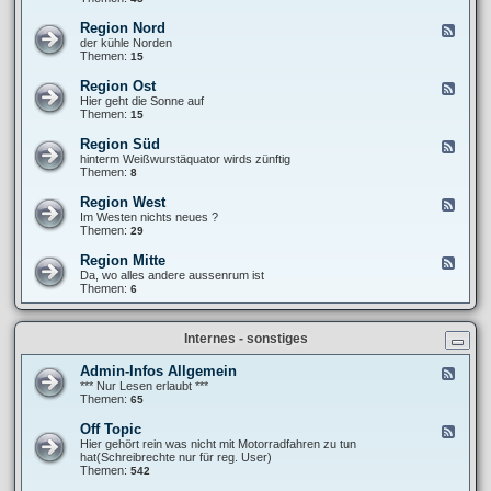
e
F
T
b
r
r
Region Nord
F
e
a
e
e
der kühle Norden
r
n
f
e
Themen:
15
i
k
f
d
c
i
e
-
h
Region Ost
F
e
n
R
t
e
Hier geht die Sonne auf
´
e
e
e
Themen:
15
s
g
d
P
i
-
a
Region Süd
F
o
R
n
e
hinterm Weißwurstäquator wirds zünftig
n
e
a
e
Themen:
8
N
g
m
d
o
i
e
-
r
Region West
F
o
r
R
d
e
Im Westen nichts neues ?
n
i
e
e
Themen:
29
O
k
g
d
s
a
i
-
t
Region Mitte
n
F
o
R
a
e
Da, wo alles andere aussenrum ist
n
e
-
e
Themen:
6
S
g
t
d
ü
i
o
-
d
o
u
R
n
Internes - sonstiges
r
e
W
g
e
i
Admin-Infos Allgemein
F
s
o
e
*** Nur Lesen erlaubt ***
t
n
e
Themen:
65
M
d
i
-
Off Topic
F
t
A
e
Hier gehört rein was nicht mit Motorradfahren zu tun
t
d
e
hat(Schreibrechte nur für reg. User)
e
m
d
Themen:
542
i
-
n