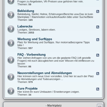
T
e
Fragen zu Angeboten, VK-Preisen usw gehören hier rein.
u
6
e
Themen:
59
p
0
d
e
0
-
r
Bekleidung
F
S
X
-
e
Bekleidung, Stiefel, Helme, Erfahrungen/Berichte usw.Das ist kein
t
T
M
e
Marktplatz ! Klammotten verkaufen/kaufen bitte unter Suche/Biete
y
6
o
d
Themen:
165
l
0
t
-
i
0
o
B
n
Laberecke
F
(
e
g
e
Lustiges, Sinnloses, labern eben.
V
k
/
e
Themen:
2053
e
l
O
d
r
e
p
-
-
Werbung und Surftipps
F
i
t
L
)
e
Platz für Werbung und Surftipps. Nur motorradbezogene Tipps
d
i
a
K
e
bitte !
u
k
b
a
d
Themen:
557
n
e
u
-
g
r
f
W
FAQ - Vorbereitung
F
e
b
e
e
Hier stehen Anfragen von uns um die geplante FAQ (oft gestelle
c
e
r
e
Fragen) mit euch abzugleichen und euer Wissen mit einfliessen zu
k
r
b
d
lassen
e
a
u
-
Themen:
86
t
n
F
u
g
A
Neuvorstellungen und Abmeldungen
n
F
u
Q
g
e
Hier können sich neue User vorstellen. Und hier ist auch der Platz
n
-
e
für Abmeldungen und Todesanzeigen ...
d
V
d
Themen:
979
S
o
-
u
r
N
r
Eure Projekte
F
b
e
f
e
Hier könnt ihr eure Umbauten / Erweiterungen zeigen.
e
u
t
e
Themen:
34
r
v
i
d
e
o
p
-
i
r
p
E
t
s
s
- Marktplatz
u
u