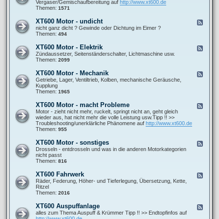
e
Vergaser/Gemischaufbereitung auf
http://www.xt600.de
a
0
d
Themen:
1571
n
0
-
l
A
X
e
XT600 Motor - undicht
F
l
T
i
e
nicht ganz dicht ? Gewinde oder Dichtung im Eimer ?
l
6
t
e
Themen:
494
g
0
u
d
e
0
n
-
m
XT600 Motor - Elektrik
F
M
g
X
e
e
Zündaussetzer, Seitenständerschalter, Lichtmaschine usw.
o
e
T
i
e
Themen:
2099
t
n
6
n
d
o
0
e
-
r
XT600 Motor - Mechanik
F
0
F
X
-
e
Getriebe, Lager, Ventiltrieb, Kolben, mechanische Geräusche,
M
r
T
G
e
Kupplung
o
a
6
e
d
Themen:
1965
t
g
0
m
-
o
e
0
i
X
r
XT600 Motor - macht Probleme
n
F
M
s
T
-
e
Motor - zieht nicht mehr, ruckelt, springt nicht an, geht gleich
o
c
6
u
e
wieder aus, hat nicht mehr die volle Leistung usw.Tipp !! >>
t
h
0
n
d
Troubleshooting/unerklärliche Phänomene auf
http://www.xt600.de
o
b
0
d
-
Themen:
955
r
i
M
i
X
-
l
o
c
T
E
XT600 Motor - sonstiges
d
F
t
h
6
l
u
e
Drosseln - entdrosseln und was in die anderen Motorkategorien
o
t
0
e
n
e
nicht passt
r
0
k
g
d
Themen:
816
-
M
t
-
M
o
r
X
e
XT600 Fahrwerk
F
t
i
T
c
e
Räder, Federung, Höher- und Tieferlegung, Übersetzung, Kette,
o
k
6
h
e
Ritzel
r
0
a
d
Themen:
2016
-
0
n
-
m
M
i
X
a
XT600 Auspuffanlage
F
o
k
T
c
e
alles zum Thema Auspuff & Krümmer Tipp !! >> Endtopfinfos auf
t
6
h
e
http://www.xt600.de