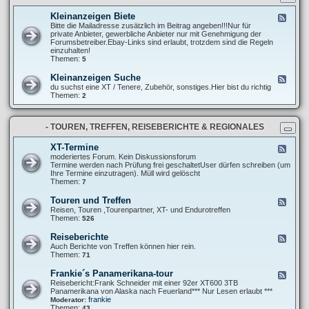
t
r
n
e
e
g
Kleinanzeigen Biete
F
l
P
e
Bitte die Mailadresse zusätzlich im Beitrag angeben!!!Nur für
l
r
e
private Anbieter, gewerbliche Anbieter nur mit Genehmigung der
u
o
d
Forumsbetreiber.Ebay-Links sind erlaubt, trotzdem sind die Regeln
n
j
-
einzuhalten!
g
e
K
Themen:
5
e
k
l
n
t
e
u
Kleinanzeigen Suche
F
e
i
n
e
du suchst eine XT / Tenere, Zubehör, sonstiges.Hier bist du richtig
n
d
e
Themen:
2
a
A
d
n
b
-
z
m
K
e
e
- TOUREN, TREFFEN, REISEBERICHTE & REGIONALES
l
i
l
e
g
d
i
XT-Termine
F
e
u
n
e
moderiertes Forum. Kein Diskussionsforum
n
n
a
e
Termine werden nach Prüfung frei geschaltetUser dürfen schreiben (um
B
g
n
d
Ihre Termine einzutragen). Müll wird gelöscht
i
e
z
-
Themen:
7
e
n
e
X
t
i
T
e
Touren und Treffen
F
g
-
e
Reisen, Touren ,Tourenpartner, XT- und Endurotreffen
e
T
e
Themen:
526
n
e
d
S
r
-
u
Reiseberichte
F
m
T
c
e
Auch Berichte von Treffen können hier rein.
i
o
h
e
Themen:
71
n
u
e
d
e
r
-
Frankie´s Panamerikana-tour
F
e
R
e
Reisebericht:Frank Schneider mit einer 92er XT600 3TB
n
e
e
Panamerikana von Alaska nach Feuerland*** Nur Lesen erlaubt ***
u
i
d
frankie
Moderator:
n
s
-
Themen:
43
d