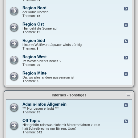
e
F
T
b
r
r
Region Nord
F
e
a
e
e
der kühle Norden
r
n
f
e
Themen:
15
i
k
f
d
c
i
e
-
h
Region Ost
F
e
n
R
t
e
Hier geht die Sonne auf
´
e
e
e
Themen:
15
s
g
d
P
i
-
a
Region Süd
F
o
R
n
e
hinterm Weißwurstäquator wirds zünftig
n
e
a
e
Themen:
8
N
g
m
d
o
i
e
-
r
Region West
F
o
r
R
d
e
Im Westen nichts neues ?
n
i
e
e
Themen:
29
O
k
g
d
s
a
i
-
t
Region Mitte
n
F
o
R
a
e
Da, wo alles andere aussenrum ist
n
e
-
e
Themen:
6
S
g
t
d
ü
i
o
-
d
o
u
R
n
Internes - sonstiges
r
e
W
g
e
i
Admin-Infos Allgemein
F
s
o
e
*** Nur Lesen erlaubt ***
t
n
e
Themen:
65
M
d
i
-
Off Topic
F
t
A
e
Hier gehört rein was nicht mit Motorradfahren zu tun
t
d
e
hat(Schreibrechte nur für reg. User)
e
m
d
Themen:
542
i
-
n