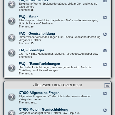
FAQ - Elektrisches
F
l
F
e
Elektrische Werte, Spulenwiderstände, LiMa prüfen und was so
l
A
e
dazu gehört
g
Q
d
Themen:
15
e
-
-
m
F
F
e
FAQ - Motor
F
a
A
i
e
Alles rings um den Motor. Lagerlisten, Maße und Abmessungen,
h
Q
n
e
läuft die Lima im Ölbad usw.
r
-
e
d
Themen:
20
w
E
S
-
e
l
c
F
r
FAQ - Gemischbildung
F
e
h
A
k
e
Immer wiederkehrende Fragen zum Thema Gemischaufbereitung,
k
r
Q
/
e
Vergaser, Luftfilter
t
a
-
R
d
Themen:
15
r
u
M
e
-
i
b
o
i
F
s
FAQ - Sonstiges
e
F
t
f
A
c
r
e
GUTACHTEN, Handbücher, Modelle, Farbcodes, Aufkleber usw.
o
e
Q
h
t
e
Themen:
9
r
n
-
e
r
d
G
s
i
-
FAQ - "Bastel"anleitungen
F
e
c
F
e
Hier findet Ihr Anleitungen, was wie gemacht wird. Auch die
m
k
A
e
Erstellung von Hilfswerkzeugen.
i
s
Q
d
Themen:
13
s
-
-
c
S
F
h
o
A
b
n
- ÜBERSICHT DER FOREN XT600
Q
i
s
-
l
t
"
d
XT600 Allgemeine Fragen
F
i
B
u
e
Allgemeine Fragen zur XT, die nicht in die unten stehenden
g
a
n
e
Kategorien passen
e
s
g
d
Themen:
3901
s
t
-
e
X
XT600 Motor - Gemischbildung
F
l
T
e
Vergaser, Ansaugstutzen, Luftfilter usw. Tipp !! >>
"
6