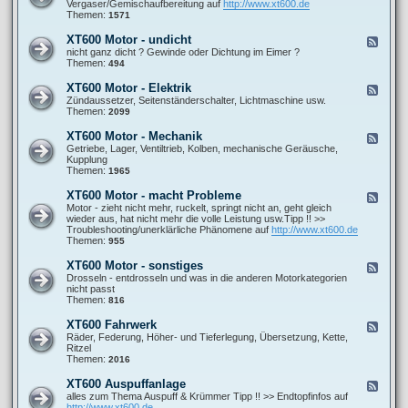
e
Vergaser/Gemischaufbereitung auf
http://www.xt600.de
a
0
d
Themen:
1571
n
0
-
l
A
X
e
XT600 Motor - undicht
F
l
T
i
e
nicht ganz dicht ? Gewinde oder Dichtung im Eimer ?
l
6
t
e
Themen:
494
g
0
u
d
e
0
n
-
m
XT600 Motor - Elektrik
F
M
g
X
e
e
Zündaussetzer, Seitenständerschalter, Lichtmaschine usw.
o
e
T
i
e
Themen:
2099
t
n
6
n
d
o
0
e
-
r
XT600 Motor - Mechanik
F
0
F
X
-
e
Getriebe, Lager, Ventiltrieb, Kolben, mechanische Geräusche,
M
r
T
G
e
Kupplung
o
a
6
e
d
Themen:
1965
t
g
0
m
-
o
e
0
i
X
r
XT600 Motor - macht Probleme
n
F
M
s
T
-
e
Motor - zieht nicht mehr, ruckelt, springt nicht an, geht gleich
o
c
6
u
e
wieder aus, hat nicht mehr die volle Leistung usw.Tipp !! >>
t
h
0
n
d
Troubleshooting/unerklärliche Phänomene auf
http://www.xt600.de
o
b
0
d
-
Themen:
955
r
i
M
i
X
-
l
o
c
T
E
XT600 Motor - sonstiges
d
F
t
h
6
l
u
e
Drosseln - entdrosseln und was in die anderen Motorkategorien
o
t
0
e
n
e
nicht passt
r
0
k
g
d
Themen:
816
-
M
t
-
M
o
r
X
e
XT600 Fahrwerk
F
t
i
T
c
e
Räder, Federung, Höher- und Tieferlegung, Übersetzung, Kette,
o
k
6
h
e
Ritzel
r
0
a
d
Themen:
2016
-
0
n
-
m
M
i
X
a
XT600 Auspuffanlage
F
o
k
T
c
e
alles zum Thema Auspuff & Krümmer Tipp !! >> Endtopfinfos auf
t
6
h
e
http://www.xt600.de