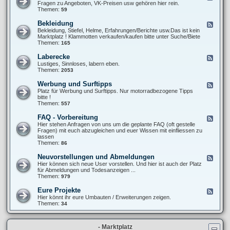
T
e
Fragen zu Angeboten, VK-Preisen usw gehören hier rein.
u
6
e
Themen:
59
p
0
d
e
0
-
r
Bekleidung
F
S
X
-
e
Bekleidung, Stiefel, Helme, Erfahrungen/Berichte usw.Das ist kein
t
T
M
e
Marktplatz ! Klammotten verkaufen/kaufen bitte unter Suche/Biete
y
6
o
d
Themen:
165
l
0
t
-
i
0
o
B
n
Laberecke
F
(
e
g
e
Lustiges, Sinnloses, labern eben.
V
k
/
e
Themen:
2053
e
l
O
d
r
e
p
-
-
Werbung und Surftipps
F
i
t
L
)
e
Platz für Werbung und Surftipps. Nur motorradbezogene Tipps
d
i
a
K
e
bitte !
u
k
b
a
d
Themen:
557
n
e
u
-
g
r
f
W
FAQ - Vorbereitung
F
e
b
e
e
Hier stehen Anfragen von uns um die geplante FAQ (oft gestelle
c
e
r
e
Fragen) mit euch abzugleichen und euer Wissen mit einfliessen zu
k
r
b
d
lassen
e
a
u
-
Themen:
86
t
n
F
u
g
A
Neuvorstellungen und Abmeldungen
n
F
u
Q
g
e
Hier können sich neue User vorstellen. Und hier ist auch der Platz
n
-
e
für Abmeldungen und Todesanzeigen ...
d
V
d
Themen:
979
S
o
-
u
r
N
r
Eure Projekte
F
b
e
f
e
Hier könnt ihr eure Umbauten / Erweiterungen zeigen.
e
u
t
e
Themen:
34
r
v
i
d
e
o
p
-
i
r
p
E
t
s
s
- Marktplatz
u
u