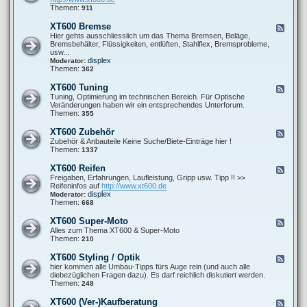
o
0
t
d
Themen:
911
r
0
P
-
-
F
r
X
s
XT600 Bremse
F
a
o
T
o
e
Hier gehts ausschliesslich um das Thema Bremsen, Beläge,
h
b
6
n
e
Bremsbehälter, Flüssigkeiten, entlüften, Stahlflex, Bremsprobleme,
r
l
0
s
d
usw...
w
e
0
t
-
displex
Moderator:
e
m
A
i
X
Themen:
362
r
e
u
g
T
k
s
e
6
XT600 Tuning
F
p
s
0
e
Tuning, Optimierung im technischen Bereich. Für Optische
u
0
e
Veränderungen haben wir ein entsprechendes Unterforum.
f
B
d
Themen:
355
f
r
-
a
e
X
n
XT600 Zubehör
F
m
T
l
e
Zubehör & Anbauteile Keine Suche/Biete-Einträge hier !
s
6
a
e
Themen:
1337
e
0
g
d
0
e
-
XT600 Reifen
F
T
X
e
Freigaben, Erfahrungen, Laufleistung, Gripp usw. Tipp !! >>
u
T
e
Reifeninfos auf
http://www.xt600.de
n
6
d
displex
Moderator:
i
0
-
Themen:
668
n
0
X
g
Z
T
XT600 Super-Moto
F
u
6
e
Alles zum Thema XT600 & Super-Moto
b
0
e
Themen:
210
e
0
d
h
R
-
ö
XT600 Styling / Optik
F
e
X
r
e
hier kommen alle Umbau-Tipps fürs Auge rein (und auch alle
i
T
e
diebezüglichen Fragen dazu). Es darf reichlich diskutiert werden.
f
6
d
Themen:
248
e
0
-
n
0
X
XT600 (Ver-)Kaufberatung
F
S