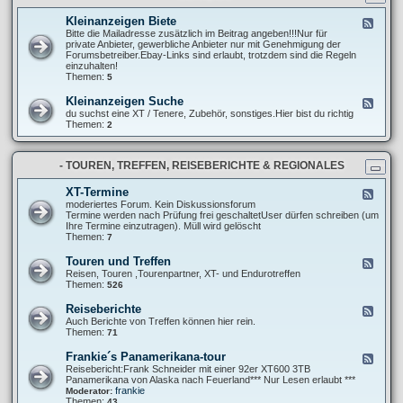
t
r
n
e
e
g
Kleinanzeigen Biete
F
l
P
e
Bitte die Mailadresse zusätzlich im Beitrag angeben!!!Nur für
l
r
e
private Anbieter, gewerbliche Anbieter nur mit Genehmigung der
u
o
d
Forumsbetreiber.Ebay-Links sind erlaubt, trotzdem sind die Regeln
n
j
-
einzuhalten!
g
e
K
Themen:
5
e
k
l
n
t
e
u
Kleinanzeigen Suche
F
e
i
n
e
du suchst eine XT / Tenere, Zubehör, sonstiges.Hier bist du richtig
n
d
e
Themen:
2
a
A
d
n
b
-
z
m
K
e
e
- TOUREN, TREFFEN, REISEBERICHTE & REGIONALES
l
i
l
e
g
d
i
XT-Termine
F
e
u
n
e
moderiertes Forum. Kein Diskussionsforum
n
n
a
e
Termine werden nach Prüfung frei geschaltetUser dürfen schreiben (um
B
g
n
d
Ihre Termine einzutragen). Müll wird gelöscht
i
e
z
-
Themen:
7
e
n
e
X
t
i
T
e
Touren und Treffen
F
g
-
e
Reisen, Touren ,Tourenpartner, XT- und Endurotreffen
e
T
e
Themen:
526
n
e
d
S
r
-
u
Reiseberichte
F
m
T
c
e
Auch Berichte von Treffen können hier rein.
i
o
h
e
Themen:
71
n
u
e
d
e
r
-
Frankie´s Panamerikana-tour
F
e
R
e
Reisebericht:Frank Schneider mit einer 92er XT600 3TB
n
e
e
Panamerikana von Alaska nach Feuerland*** Nur Lesen erlaubt ***
u
i
d
frankie
Moderator:
n
s
-
Themen:
43
d