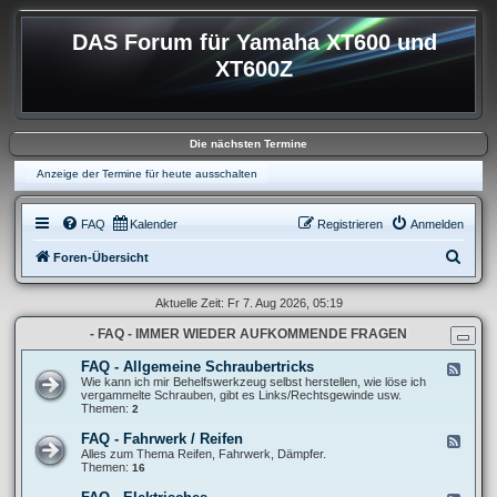
DAS Forum für Yamaha XT600 und
XT600Z
Die nächsten Termine
Anzeige der Termine für heute ausschalten
FAQ
Kalender
Registrieren
Anmelden
S
Foren-Übersicht
u
Aktuelle Zeit: Fr 7. Aug 2026, 05:19
c
- FAQ - IMMER WIEDER AUFKOMMENDE FRAGEN
h
e
FAQ - Allgemeine Schraubertricks
F
e
Wie kann ich mir Behelfswerkzeug selbst herstellen, wie löse ich
e
vergammelte Schrauben, gibt es Links/Rechtsgewinde usw.
d
Themen:
2
-
F
FAQ - Fahrwerk / Reifen
F
A
e
Alles zum Thema Reifen, Fahrwerk, Dämpfer.
Q
e
Themen:
16
-
d
A
-