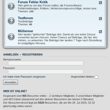
O
Forum Fehler Kritik
F
-
f
e
Hier geht es um das Forum selbst, die Forensoftware:
I
f
e
Fehlermeldungen, Kritiken, Verbesserungsvorschläge, testen usw.
n
T
d
Themen:
100
f
o
-
o
p
F
s
Testforum
F
i
o
A
e
Testbeiträge
c
r
l
e
Themen:
80
u
l
d
m
g
-
Mülleimer
F
F
e
T
e
Hier landen "gelöschte" Beiträge drin. Damit wir uns keine Zensur
e
m
e
e
vorwerfen lassen müssen. Keine Chance auf Beiträge, die hier drin
h
e
s
d
stehen, zu antworten. Die Beiträge hier landen 7 Tage nach Einstellung
l
i
t
-
im endgültigen Nirvana.
e
n
f
M
r
o
ü
K
r
l
r
u
ANMELDEN
•
REGISTRIEREN
l
i
m
e
t
Benutzername:
i
i
m
k
e
Passwort:
r
Ich habe mein Passwort vergessen
Angemeldet bleiben
WER IST ONLINE?
Insgesamt sind
465
Besucher online :: 2 sichtbare Mitglieder, 0 unsichtbare Mitglieder
und 463 Gäste (basierend auf den aktiven Besuchern der letzten 5 Minuten)
Der Besucherrekord liegt bei
5928
Besuchern, die am Mo 28. Jul 2025, 02:10
gleichzeitig online waren.