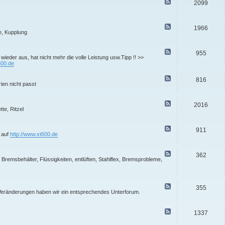
F
2099
g
i
0
X
e
e
t
M
T
e
m
u
o
6
d
e
n
t
0
-
F
i
1966
g
o
0
X
e
e, Kupplung
n
e
r
M
T
e
e
n
-
o
6
d
F
G
t
0
-
F
r
e
955
o
0
X
e
h wieder aus, hat nicht mehr die volle Leistung usw.Tipp !! >>
a
m
r
M
T
e
600.de
g
i
-
o
6
d
e
s
u
t
0
-
n
c
F
n
o
816
0
X
h
e
ien nicht passt
d
r
M
T
b
e
i
-
o
6
i
d
c
E
t
0
l
-
h
F
l
o
2016
0
d
X
t
e
te, Ritzel
e
r
M
u
T
e
k
-
o
n
6
d
t
M
t
g
0
-
r
F
e
o
911
0
X
i
e
 auf
http://www.xt600.de
c
r
M
T
k
e
h
-
o
6
d
a
m
t
0
-
n
F
a
362
o
0
X
i
e
remsbehälter, Flüssigkeiten, entlüften, Stahlflex, Bremsprobleme,
c
r
F
T
k
e
h
-
a
6
d
t
s
h
0
-
P
o
r
0
X
r
F
n
w
355
A
T
o
e
 Veränderungen haben wir ein entsprechendes Unterforum.
s
e
u
6
b
e
t
r
s
0
l
d
i
k
p
0
e
-
g
F
u
1337
B
m
X
e
e
f
r
e
T
s
e
f