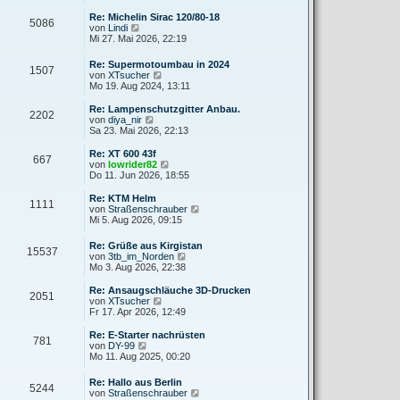
e
u
r
r
e
Re: Michelin Sirac 120/80-18
a
5086
B
s
N
von
Lindi
g
e
t
e
Mi 27. Mai 2026, 22:19
i
e
u
t
r
e
Re: Supermotoumbau in 2024
r
B
1507
s
N
von
XTsucher
a
e
t
e
Mo 19. Aug 2024, 13:11
g
i
e
u
t
r
e
Re: Lampenschutzgitter Anbau.
r
B
2202
s
N
von
diya_nir
a
e
t
e
Sa 23. Mai 2026, 22:13
g
i
e
u
t
r
e
Re: XT 600 43f
r
667
B
s
N
von
lowrider82
a
e
t
e
Do 11. Jun 2026, 18:55
g
i
e
u
t
r
e
Re: KTM Helm
r
1111
B
s
N
von
Straßenschrauber
a
e
t
e
Mi 5. Aug 2026, 09:15
g
i
e
u
t
r
e
Re: Grüße aus Kirgistan
r
B
15537
s
N
von
3tb_im_Norden
a
e
t
e
Mo 3. Aug 2026, 22:38
g
i
e
u
t
r
e
Re: Ansaugschläuche 3D-Drucken
r
B
2051
s
N
von
XTsucher
a
e
t
e
Fr 17. Apr 2026, 12:49
g
i
e
u
t
r
e
Re: E-Starter nachrüsten
r
781
B
s
N
von
DY-99
a
e
t
e
Mo 11. Aug 2025, 00:20
g
i
e
u
t
r
e
Re: Hallo aus Berlin
r
B
5244
s
N
von
Straßenschrauber
a
e
t