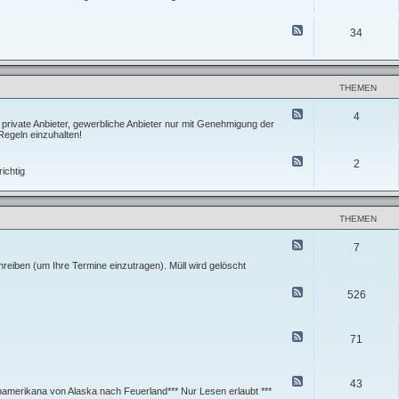
A
a
e
g
Q
t
d
u
-
u
-
F
n
34
V
n
N
e
d
o
g
e
e
S
r
u
d
u
b
v
-
r
e
o
E
f
r
THEMEN
r
u
t
e
s
r
i
i
t
F
e
4
p
t
e
e
r private Anbieter, gewerbliche Anbieter nur mit Genehmigung der
P
p
u
l
e
Regeln einzuhalten!
r
s
n
l
d
o
g
u
-
j
F
2
n
K
e
e
ichtig
g
l
k
e
e
e
t
d
n
i
e
-
u
n
K
n
a
THEMEN
l
d
n
e
A
z
F
i
7
b
e
e
n
m
i
e
reiben (um Ihre Termine einzutragen). Müll wird gelöscht
a
e
g
d
n
l
e
-
z
F
d
n
526
X
e
e
u
B
T
i
e
n
i
-
g
d
g
e
T
e
-
F
e
t
71
e
n
T
e
n
e
r
S
o
e
m
u
u
d
i
c
r
-
F
n
43
h
e
R
e
amerikana von Alaska nach Feuerland*** Nur Lesen erlaubt ***
e
e
n