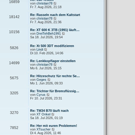
r
16859
B
s
N
von
christian78
a
e
t
e
Fr 7. Aug 2026, 21:18
g
i
e
u
t
r
e
Re: Rasseln nach dem Kaltstart
r
18142
B
s
N
von
christian78
a
e
t
e
Fr 7. Aug 2026, 21:36
g
i
e
u
t
r
e
Re: XT 600 K 3TB (1991) läuft…
r
10156
B
s
N
von
DreiTehBeh1991
a
e
t
e
Sa 18. Jul 2026, 19:54
g
i
e
u
t
r
e
Re: Xt 500 3DT modifizieren
r
B
5826
s
N
von
Lindi
a
e
t
e
Di 10. Feb 2026, 14:06
g
i
e
u
t
r
e
Re: Lenkkopflager einstellen
r
B
14699
s
N
von
christian78
a
e
t
e
Mo 6. Jul 2026, 15:15
g
i
e
u
t
r
e
Re: Hitzeschutz für rechte Se…
r
5675
B
s
N
von
Geges
a
e
t
e
Mo 1. Jun 2026, 09:33
g
i
e
u
t
r
e
Re: Trichter für Bremsflüssig…
r
3205
B
s
N
von
Cyrus
a
e
t
e
Fr 10. Jul 2026, 23:31
g
i
e
u
t
r
e
r
B
s
Re: TM34 B70 läuft nach
a
e
3270
t
N
von
XT Onkel
g
i
e
e
Sa 18. Jul 2026, 01:19
t
r
u
r
B
e
Re: Her mit euren Problemen!
a
e
7852
s
N
von
XTsucher
g
i
t
e
Di 4. Aug 2026, 11:46
t