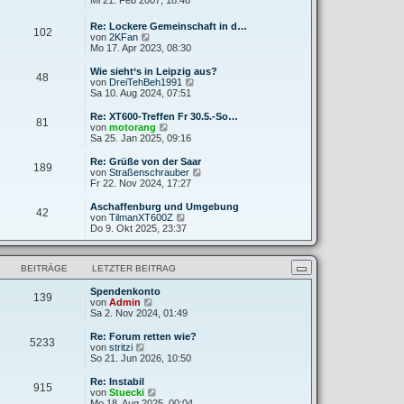
Mi 21. Feb 2007, 18:46
g
i
e
u
t
r
e
Re: Lockere Gemeinschaft in d…
r
B
102
s
N
von
2KFan
a
e
t
e
Mo 17. Apr 2023, 08:30
g
i
e
u
t
r
e
Wie sieht‘s in Leipzig aus?
r
B
48
s
N
von
DreiTehBeh1991
a
e
t
e
Sa 10. Aug 2024, 07:51
g
i
e
u
t
r
e
Re: XT600-Treffen Fr 30.5.-So…
r
81
B
s
N
von
motorang
a
e
t
e
Sa 25. Jan 2025, 09:16
g
i
e
u
t
r
e
Re: Grüße von der Saar
r
189
B
s
N
von
Straßenschrauber
a
e
t
e
Fr 22. Nov 2024, 17:27
g
i
e
u
t
r
e
Aschaffenburg und Umgebung
r
42
B
s
N
von
TilmanXT600Z
a
e
t
e
Do 9. Okt 2025, 23:37
g
i
e
u
t
r
e
r
B
s
a
BEITRÄGE
LETZTER BEITRAG
e
t
g
i
e
t
Spendenkonto
r
139
N
r
von
Admin
B
e
a
Sa 2. Nov 2024, 01:49
e
u
g
i
e
t
Re: Forum retten wie?
5233
s
N
r
von
stritzi
t
e
a
So 21. Jun 2026, 10:50
e
u
g
r
e
Re: Instabil
915
B
s
N
von
Stuecki
e
t
e
Mo 18. Aug 2025, 00:04