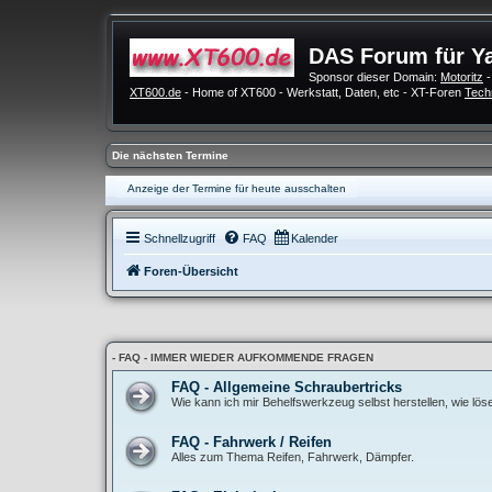
DAS Forum für Y
Sponsor dieser Domain:
Motoritz
-
XT600.de
- Home of XT600 - Werkstatt, Daten, etc - XT-Foren
Tech
Die nächsten Termine
Anzeige der Termine für heute ausschalten
Schnellzugriff
FAQ
Kalender
Foren-Übersicht
- FAQ - IMMER WIEDER AUFKOMMENDE FRAGEN
FAQ - Allgemeine Schraubertricks
Wie kann ich mir Behelfswerkzeug selbst herstellen, wie lö
FAQ - Fahrwerk / Reifen
Alles zum Thema Reifen, Fahrwerk, Dämpfer.