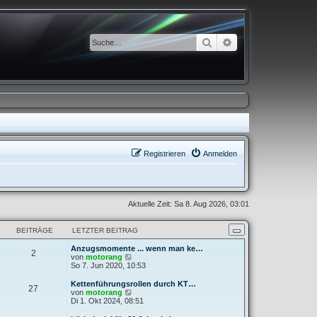
Suche
Erweiterte Suche
Registrieren
Anmelden
Aktuelle Zeit: Sa 8. Aug 2026, 03:01
BEITRÄGE
LETZTER BEITRAG
Anzugsmomente ... wenn man ke…
2
N
von
motorang
e
So 7. Jun 2020, 10:53
u
e
Kettenführungsrollen durch KT…
27
s
N
von
motorang
t
e
Di 1. Okt 2024, 08:51
e
u
r