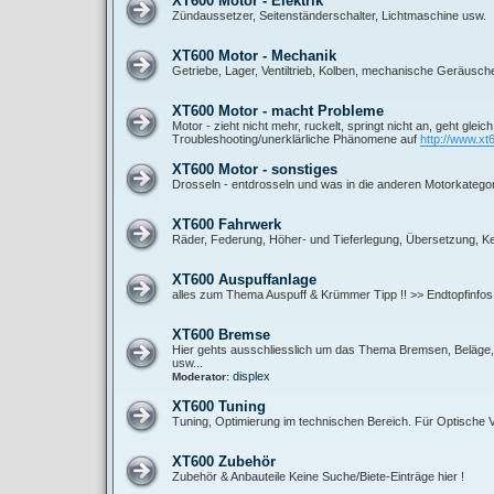
XT600 Motor - Elektrik
Zündaussetzer, Seitenständerschalter, Lichtmaschine usw.
XT600 Motor - Mechanik
Getriebe, Lager, Ventiltrieb, Kolben, mechanische Geräusch
XT600 Motor - macht Probleme
Motor - zieht nicht mehr, ruckelt, springt nicht an, geht gleic
Troubleshooting/unerklärliche Phänomene auf
http://www.xt
XT600 Motor - sonstiges
Drosseln - entdrosseln und was in die anderen Motorkategor
XT600 Fahrwerk
Räder, Federung, Höher- und Tieferlegung, Übersetzung, Ket
XT600 Auspuffanlage
alles zum Thema Auspuff & Krümmer Tipp !! >> Endtopfinfos
XT600 Bremse
Hier gehts ausschliesslich um das Thema Bremsen, Beläge, B
usw...
displex
Moderator:
XT600 Tuning
Tuning, Optimierung im technischen Bereich. Für Optische
XT600 Zubehör
Zubehör & Anbauteile Keine Suche/Biete-Einträge hier !