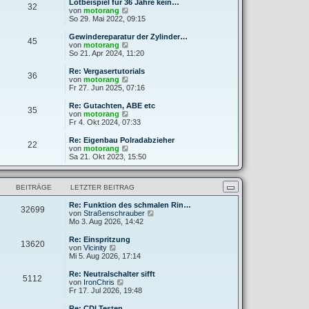
e
Lötbeispiel für 36 Jahre kein…
32
B
s
N
von
motorang
e
t
e
So 29. Mai 2022, 09:15
i
e
u
t
r
e
Gewindereparatur der Zylinder…
r
45
B
s
N
von
motorang
a
e
t
e
So 21. Apr 2024, 11:20
g
i
e
u
t
r
e
Re: Vergasertutorials
r
36
B
s
N
von
motorang
a
e
t
e
Fr 27. Jun 2025, 07:16
g
i
e
u
t
r
e
Re: Gutachten, ABE etc
r
35
B
s
N
von
motorang
a
e
t
e
Fr 4. Okt 2024, 07:33
g
i
e
u
t
r
e
Re: Eigenbau Polradabzieher
r
22
B
s
N
von
motorang
a
e
t
e
Sa 21. Okt 2023, 15:50
g
i
e
u
t
r
e
r
B
s
a
BEITRÄGE
LETZTER BEITRAG
e
t
g
i
e
t
Re: Funktion des schmalen Rin…
r
32699
r
N
von
Straßenschrauber
B
a
e
Mo 3. Aug 2026, 14:42
e
g
u
i
e
t
Re: Einspritzung
13620
s
N
r
von
Vicinity
t
e
a
Mi 5. Aug 2026, 17:14
e
u
g
r
e
Re: Neutralschalter sifft
5112
B
s
N
von
IronChris
e
t
e
Fr 17. Jul 2026, 19:48
i
e
u
t
r
e
Re: CDI Testen