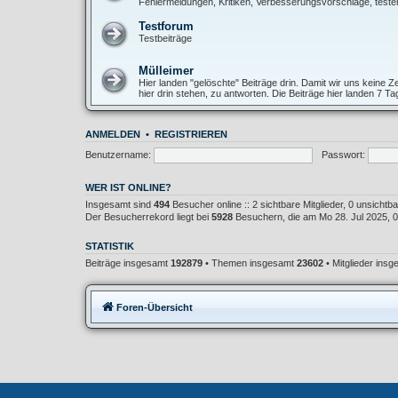
Fehlermeldungen, Kritiken, Verbesserungsvorschläge, teste
Testforum
Testbeiträge
Mülleimer
Hier landen "gelöschte" Beiträge drin. Damit wir uns keine
hier drin stehen, zu antworten. Die Beiträge hier landen 7 T
ANMELDEN
•
REGISTRIEREN
Benutzername:
Passwort:
WER IST ONLINE?
Insgesamt sind
494
Besucher online :: 2 sichtbare Mitglieder, 0 unsicht
Der Besucherrekord liegt bei
5928
Besuchern, die am Mo 28. Jul 2025, 02
STATISTIK
Beiträge insgesamt
192879
• Themen insgesamt
23602
• Mitglieder ins
Foren-Übersicht