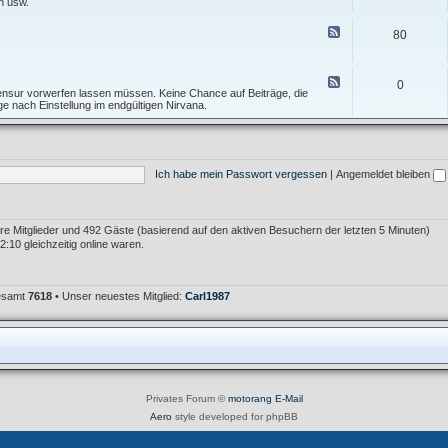
e
n usw.
I
f
d
n
T
-
F
f
80
o
F
e
o
p
o
e
s
i
r
d
A
c
u
-
F
l
0
m
T
e
 Zensur vorwerfen lassen müssen. Keine Chance auf Beiträge, die
l
F
e
e
age nach Einstellung im endgültigen Nirvana.
g
e
s
d
e
h
t
-
m
l
f
M
e
e
o
ü
i
r
r
l
n
K
Ich habe mein Passwort vergessen
|
Angemeldet bleiben
u
l
r
m
e
i
i
t
m
i
e
k
bare Mitglieder und 492 Gäste (basierend auf den aktiven Besuchern der letzten 5 Minuten)
r
:10 gleichzeitig online waren.
gesamt
7618
• Unser neuestes Mitglied:
Carl1987
Privates Forum ©
motorang
E-Mail
Aero
style developed for phpBB
Powered by
phpBB
® Forum Software © phpBB Limited