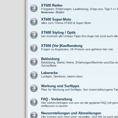
XT600 Reifen
Freigaben, Erfahrungen, Laufleistung, Gripp usw. Tipp !! >> 
displex
Moderator:
XT600 Super-Moto
Alles zum Thema XT600 & Super-Moto
XT600 Styling / Optik
hier kommen alle Umbau-Tipps fürs Auge rein (und auch alle 
XT600 (Ver-)Kaufberatung
Fragen zu Angeboten, VK-Preisen usw gehören hier rein.
Bekleidung
Bekleidung, Stiefel, Helme, Erfahrungen/Berichte usw.Das is
Suche/Biete
Laberecke
Lustiges, Sinnloses, labern eben.
Werbung und Surftipps
Platz für Werbung und Surftipps. Nur motorradbezogene Tipp
FAQ - Vorbereitung
Hier stehen Anfragen von uns um die geplante FAQ (oft gest
einfliessen zu lassen
Neuvorstellungen und Abmeldungen
Hier können sich neue User vorstellen. Und hier ist auch de