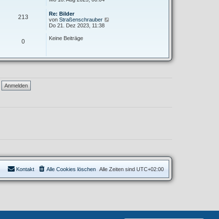
i
e
u
t
r
e
Re: Bilder
r
B
213
s
N
von
Straßenschrauber
a
e
t
e
Do 21. Dez 2023, 11:38
g
i
e
u
t
r
e
Keine Beiträge
r
B
0
s
a
e
t
g
i
e
t
r
r
B
a
e
g
i
t
r
a
g
Kontakt
Alle Cookies löschen
Alle Zeiten sind
UTC+02:00