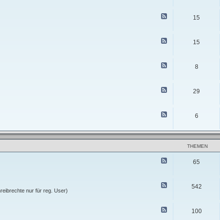
e
e
u
i
d
n
s
-
F
d
15
e
F
e
T
b
r
e
r
e
a
d
e
r
n
-
F
f
i
15
k
R
e
f
c
i
e
e
e
h
e
g
d
n
t
´
i
-
F
e
s
8
o
R
e
P
n
e
e
a
N
g
d
n
o
i
-
F
a
29
r
o
R
e
m
d
n
e
e
e
O
g
d
r
s
i
-
i
F
6
t
o
R
k
e
n
e
a
e
S
g
n
d
ü
i
a
-
d
o
-
R
THEMEN
n
t
e
W
o
g
e
F
u
i
65
s
e
r
o
t
e
n
d
M
-
i
F
542
A
t
e
reibrechte nur für reg. User)
d
t
e
m
e
d
i
-
F
100
n
O
e
-
f