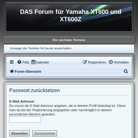
DAS Forum für Yamaha XT600 und
XT600Z
Die nächsten Termine
Anzeige der Termine für heute ausschalten
FAQ
Kalender
Registrieren
Anmelden
S
Foren-Übersicht
u
c
Passwort zurücksetzen
h
e
E-Mail-Adresse:
Du musst die E-Mail-Adresse angeben, die in deinem Profil hinterlegt ist. Diese
hast du bei der Registrierung angegeben oder nachträglich in deinem
persönlichen Bereich geändert.