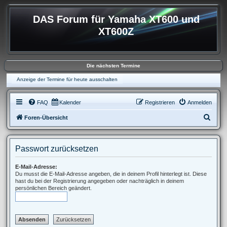
DAS Forum für Yamaha XT600 und
XT600Z
Die nächsten Termine
Anzeige der Termine für heute ausschalten
FAQ
Kalender
Registrieren
Anmelden
S
Foren-Übersicht
u
c
Passwort zurücksetzen
h
e
E-Mail-Adresse:
Du musst die E-Mail-Adresse angeben, die in deinem Profil hinterlegt ist. Diese
hast du bei der Registrierung angegeben oder nachträglich in deinem
persönlichen Bereich geändert.