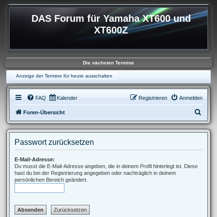
DAS Forum für Yamaha XT600 und
XT600Z
Die nächsten Termine
Anzeige der Termine für heute ausschalten
FAQ
Kalender
Registrieren
Anmelden
S
Foren-Übersicht
u
c
Passwort zurücksetzen
h
e
E-Mail-Adresse:
Du musst die E-Mail-Adresse angeben, die in deinem Profil hinterlegt ist. Diese
hast du bei der Registrierung angegeben oder nachträglich in deinem
persönlichen Bereich geändert.