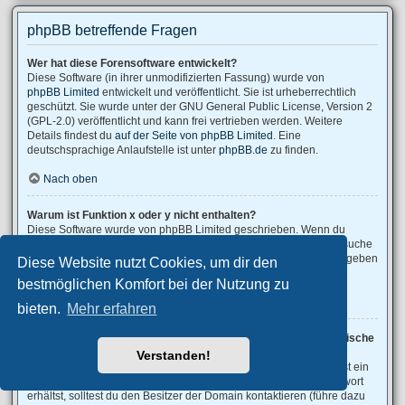
phpBB betreffende Fragen
Wer hat diese Forensoftware entwickelt?
Diese Software (in ihrer unmodifizierten Fassung) wurde von
phpBB Limited
entwickelt und veröffentlicht. Sie ist urheberrechtlich
geschützt. Sie wurde unter der GNU General Public License, Version 2
(GPL-2.0) veröffentlicht und kann frei vertrieben werden. Weitere
Details findest du
auf der Seite von phpBB Limited
. Eine
deutschsprachige Anlaufstelle ist unter
phpBB.de
zu finden.
Nach oben
Warum ist Funktion x oder y nicht enthalten?
Diese Software wurde von phpBB Limited geschrieben. Wenn du
denkst, dass eine Funktion implementiert werden sollte, dann besuche
phpBB Ideas
, wo du deine Stimme für bestehende Vorschläge abgeben
Diese Website nutzt Cookies, um dir den
oder neue Funktionen vorschlagen kannst.
bestmöglichen Komfort bei der Nutzung zu
Nach oben
bieten.
Mehr erfahren
An wen soll ich mich wenden, falls es Beschwerden oder juristische
Anfragen zu diesem Forum gibt?
Verstanden!
Jeder Administrator, der auf der „Das Team“-Seite aufgeführt ist, ist ein
geeigneter Kontakt für deine Beschwerde. Wenn du so keine Antwort
erhältst, solltest du den Besitzer der Domain kontaktieren (führe dazu