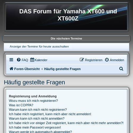
DAS Forum für Yamaha XT600 und
XT600Z
Die nächsten Termine
Anzeige der Termine für heute ausschalten
FAQ
Kalender
Registrieren
Anmelden
S
Foren-Übersicht
Häufig gestellte Fragen
u
Häufig gestellte Fragen
c
h
Registrierung und Anmeldung
e
Wozu muss ich mich registrieren?
Was ist COPPA?
Warum kann ich mich nicht registrieren?
Ich habe mich registriert, kann mich aber nicht anmelden!
Warum kann ich mich nicht anmelden?
Ich habe mich vor einiger Zeit registriert, kann mich aber nicht mehr anmelden?!
Ich habe mein Passwort vergessen!
Warum werde ich automatisch abgemeldet?