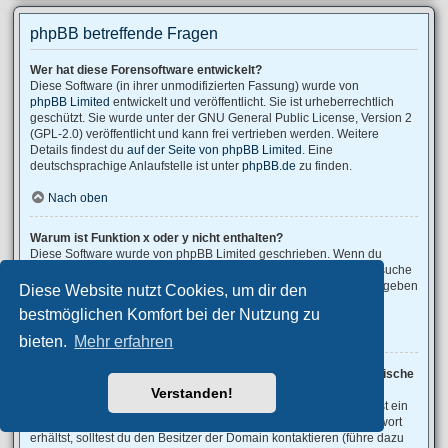
phpBB betreffende Fragen
Wer hat diese Forensoftware entwickelt?
Diese Software (in ihrer unmodifizierten Fassung) wurde von
phpBB Limited
entwickelt und veröffentlicht. Sie ist urheberrechtlich
geschützt. Sie wurde unter der GNU General Public License, Version 2
(GPL-2.0) veröffentlicht und kann frei vertrieben werden. Weitere
Details findest du
auf der Seite von phpBB Limited
. Eine
deutschsprachige Anlaufstelle ist unter
phpBB.de
zu finden.
Nach oben
Warum ist Funktion x oder y nicht enthalten?
Diese Software wurde von phpBB Limited geschrieben. Wenn du
denkst, dass eine Funktion implementiert werden sollte, dann besuche
phpBB Ideas
, wo du deine Stimme für bestehende Vorschläge abgeben
Diese Website nutzt Cookies, um dir den
oder neue Funktionen vorschlagen kannst.
bestmöglichen Komfort bei der Nutzung zu
Nach oben
bieten.
Mehr erfahren
An wen soll ich mich wenden, falls es Beschwerden oder juristische
Anfragen zu diesem Forum gibt?
Verstanden!
Jeder Administrator, der auf der „Das Team“-Seite aufgeführt ist, ist ein
geeigneter Kontakt für deine Beschwerde. Wenn du so keine Antwort
erhältst, solltest du den Besitzer der Domain kontaktieren (führe dazu