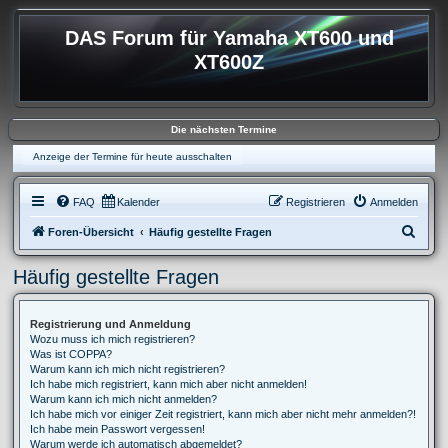
DAS Forum für Yamaha XT600 und
XT600Z
Die nächsten Termine
Anzeige der Termine für heute ausschalten
FAQ
Kalender
Registrieren
Anmelden
S
Foren-Übersicht
Häufig gestellte Fragen
u
Häufig gestellte Fragen
c
h
Registrierung und Anmeldung
e
Wozu muss ich mich registrieren?
Was ist COPPA?
Warum kann ich mich nicht registrieren?
Ich habe mich registriert, kann mich aber nicht anmelden!
Warum kann ich mich nicht anmelden?
Ich habe mich vor einiger Zeit registriert, kann mich aber nicht mehr anmelden?!
Ich habe mein Passwort vergessen!
Warum werde ich automatisch abgemeldet?