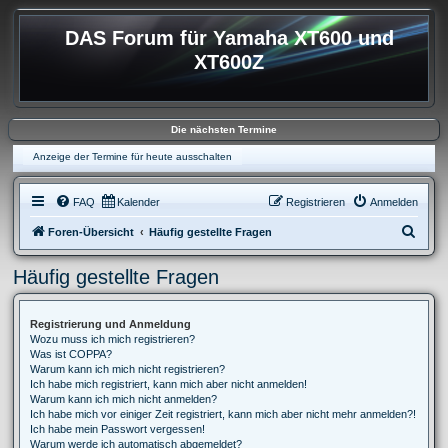
DAS Forum für Yamaha XT600 und
XT600Z
Die nächsten Termine
Anzeige der Termine für heute ausschalten
FAQ
Kalender
Registrieren
Anmelden
S
Foren-Übersicht
Häufig gestellte Fragen
u
Häufig gestellte Fragen
c
h
Registrierung und Anmeldung
e
Wozu muss ich mich registrieren?
Was ist COPPA?
Warum kann ich mich nicht registrieren?
Ich habe mich registriert, kann mich aber nicht anmelden!
Warum kann ich mich nicht anmelden?
Ich habe mich vor einiger Zeit registriert, kann mich aber nicht mehr anmelden?!
Ich habe mein Passwort vergessen!
Warum werde ich automatisch abgemeldet?