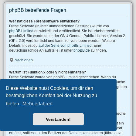
phpBB betreffende Fragen
Wer hat diese Forensoftware entwickelt?
Diese Software (in ihrer unmodifizierten Fassung) wurde von
phpBB Limited
entwickelt und veröffentlicht. Sie ist urheberrechtlich
geschützt. Sie wurde unter der GNU General Public License, Version 2
(GPL-2.0) veröffentlicht und kann frei vertrieben werden. Weitere
Details findest du
auf der Seite von phpBB Limited
. Eine
deutschsprachige Anlaufstelle ist unter
phpBB.de
zu finden.
Nach oben
Warum ist Funktion x oder y nicht enthalten?
Diese Software wurde von phpBB Limited geschrieben. Wenn du
denkst, dass eine Funktion implementiert werden sollte, dann besuche
phpBB Ideas
, wo du deine Stimme für bestehende Vorschläge abgeben
Diese Website nutzt Cookies, um dir den
oder neue Funktionen vorschlagen kannst.
bestmöglichen Komfort bei der Nutzung zu
Nach oben
bieten.
Mehr erfahren
An wen soll ich mich wenden, falls es Beschwerden oder juristische
Anfragen zu diesem Forum gibt?
Verstanden!
Jeder Administrator, der auf der „Das Team“-Seite aufgeführt ist, ist ein
geeigneter Kontakt für deine Beschwerde. Wenn du so keine Antwort
erhältst, solltest du den Besitzer der Domain kontaktieren (führe dazu