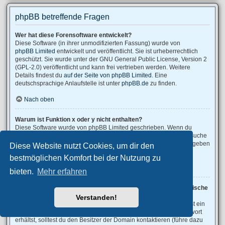
phpBB betreffende Fragen
Wer hat diese Forensoftware entwickelt?
Diese Software (in ihrer unmodifizierten Fassung) wurde von
phpBB Limited
entwickelt und veröffentlicht. Sie ist urheberrechtlich
geschützt. Sie wurde unter der GNU General Public License, Version 2
(GPL-2.0) veröffentlicht und kann frei vertrieben werden. Weitere
Details findest du
auf der Seite von phpBB Limited
. Eine
deutschsprachige Anlaufstelle ist unter
phpBB.de
zu finden.
Nach oben
Warum ist Funktion x oder y nicht enthalten?
Diese Software wurde von phpBB Limited geschrieben. Wenn du
denkst, dass eine Funktion implementiert werden sollte, dann besuche
phpBB Ideas
, wo du deine Stimme für bestehende Vorschläge abgeben
Diese Website nutzt Cookies, um dir den
oder neue Funktionen vorschlagen kannst.
bestmöglichen Komfort bei der Nutzung zu
Nach oben
bieten.
Mehr erfahren
An wen soll ich mich wenden, falls es Beschwerden oder juristische
Anfragen zu diesem Forum gibt?
Verstanden!
Jeder Administrator, der auf der „Das Team“-Seite aufgeführt ist, ist ein
geeigneter Kontakt für deine Beschwerde. Wenn du so keine Antwort
erhältst, solltest du den Besitzer der Domain kontaktieren (führe dazu