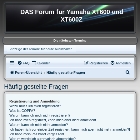
DAS Forum für Yamaha XT600 und
XT600Z
Die nächsten Termine
Anzeige der Termine für heute ausschalten
FAQ
Kalender
Registrieren
Anmelden
S
Foren-Übersicht
Häufig gestellte Fragen
u
Häufig gestellte Fragen
c
h
Registrierung und Anmeldung
e
Wozu muss ich mich registrieren?
Was ist COPPA?
Warum kann ich mich nicht registrieren?
Ich habe mich registriert, kann mich aber nicht anmelden!
Warum kann ich mich nicht anmelden?
Ich habe mich vor einiger Zeit registriert, kann mich aber nicht mehr anmelden?!
Ich habe mein Passwort vergessen!
Warum werde ich automatisch abgemeldet?