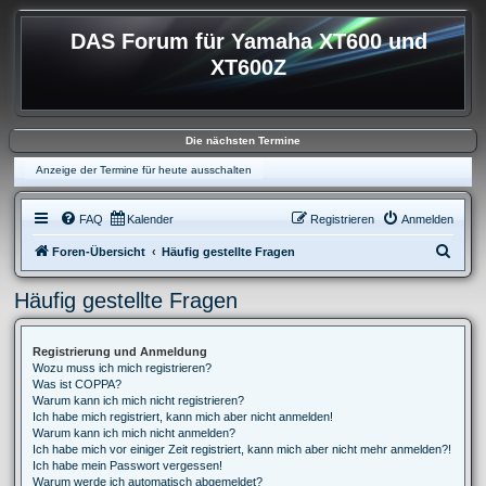
DAS Forum für Yamaha XT600 und
XT600Z
Die nächsten Termine
Anzeige der Termine für heute ausschalten
FAQ
Kalender
Registrieren
Anmelden
S
Foren-Übersicht
Häufig gestellte Fragen
u
Häufig gestellte Fragen
c
h
Registrierung und Anmeldung
e
Wozu muss ich mich registrieren?
Was ist COPPA?
Warum kann ich mich nicht registrieren?
Ich habe mich registriert, kann mich aber nicht anmelden!
Warum kann ich mich nicht anmelden?
Ich habe mich vor einiger Zeit registriert, kann mich aber nicht mehr anmelden?!
Ich habe mein Passwort vergessen!
Warum werde ich automatisch abgemeldet?