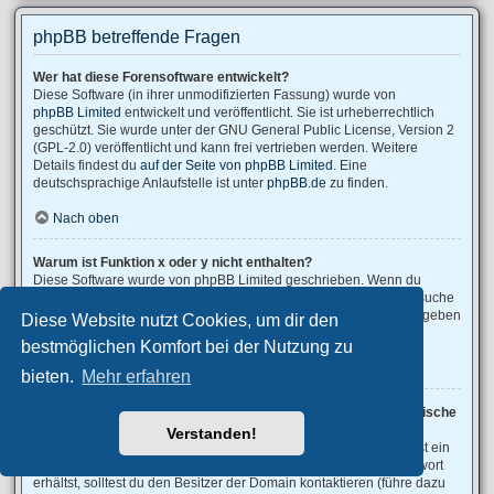
phpBB betreffende Fragen
Wer hat diese Forensoftware entwickelt?
Diese Software (in ihrer unmodifizierten Fassung) wurde von
phpBB Limited
entwickelt und veröffentlicht. Sie ist urheberrechtlich
geschützt. Sie wurde unter der GNU General Public License, Version 2
(GPL-2.0) veröffentlicht und kann frei vertrieben werden. Weitere
Details findest du
auf der Seite von phpBB Limited
. Eine
deutschsprachige Anlaufstelle ist unter
phpBB.de
zu finden.
Nach oben
Warum ist Funktion x oder y nicht enthalten?
Diese Software wurde von phpBB Limited geschrieben. Wenn du
denkst, dass eine Funktion implementiert werden sollte, dann besuche
phpBB Ideas
, wo du deine Stimme für bestehende Vorschläge abgeben
Diese Website nutzt Cookies, um dir den
oder neue Funktionen vorschlagen kannst.
bestmöglichen Komfort bei der Nutzung zu
Nach oben
bieten.
Mehr erfahren
An wen soll ich mich wenden, falls es Beschwerden oder juristische
Anfragen zu diesem Forum gibt?
Verstanden!
Jeder Administrator, der auf der „Das Team“-Seite aufgeführt ist, ist ein
geeigneter Kontakt für deine Beschwerde. Wenn du so keine Antwort
erhältst, solltest du den Besitzer der Domain kontaktieren (führe dazu