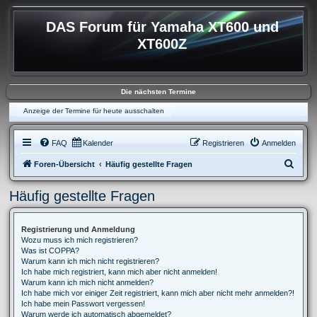
DAS Forum für Yamaha XT600 und
XT600Z
Die nächsten Termine
Anzeige der Termine für heute ausschalten
FAQ
Kalender
Registrieren
Anmelden
S
Foren-Übersicht
Häufig gestellte Fragen
u
Häufig gestellte Fragen
c
h
Registrierung und Anmeldung
e
Wozu muss ich mich registrieren?
Was ist COPPA?
Warum kann ich mich nicht registrieren?
Ich habe mich registriert, kann mich aber nicht anmelden!
Warum kann ich mich nicht anmelden?
Ich habe mich vor einiger Zeit registriert, kann mich aber nicht mehr anmelden?!
Ich habe mein Passwort vergessen!
Warum werde ich automatisch abgemeldet?