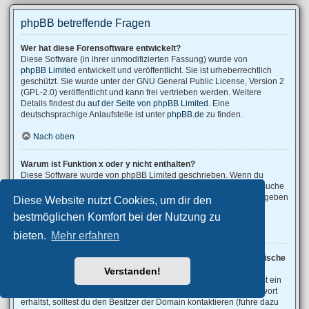
phpBB betreffende Fragen
Wer hat diese Forensoftware entwickelt?
Diese Software (in ihrer unmodifizierten Fassung) wurde von
phpBB Limited
entwickelt und veröffentlicht. Sie ist urheberrechtlich
geschützt. Sie wurde unter der GNU General Public License, Version 2
(GPL-2.0) veröffentlicht und kann frei vertrieben werden. Weitere
Details findest du
auf der Seite von phpBB Limited
. Eine
deutschsprachige Anlaufstelle ist unter
phpBB.de
zu finden.
Nach oben
Warum ist Funktion x oder y nicht enthalten?
Diese Software wurde von phpBB Limited geschrieben. Wenn du
denkst, dass eine Funktion implementiert werden sollte, dann besuche
phpBB Ideas
, wo du deine Stimme für bestehende Vorschläge abgeben
Diese Website nutzt Cookies, um dir den
oder neue Funktionen vorschlagen kannst.
bestmöglichen Komfort bei der Nutzung zu
Nach oben
bieten.
Mehr erfahren
An wen soll ich mich wenden, falls es Beschwerden oder juristische
Anfragen zu diesem Forum gibt?
Verstanden!
Jeder Administrator, der auf der „Das Team“-Seite aufgeführt ist, ist ein
geeigneter Kontakt für deine Beschwerde. Wenn du so keine Antwort
erhältst, solltest du den Besitzer der Domain kontaktieren (führe dazu