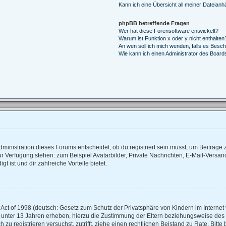
Kann ich eine Übersicht all meiner Dateianh
phpBB betreffende Fragen
Wer hat diese Forensoftware entwickelt?
Warum ist Funktion x oder y nicht enthalten
An wen soll ich mich wenden, falls es Besc
Wie kann ich einen Administrator des Board
inistration dieses Forums entscheidet, ob du registriert sein musst, um Beiträge zu 
zur Verfügung stehen: zum Beispiel Avatarbilder, Private Nachrichten, E-Mail-Versan
t ist und dir zahlreiche Vorteile bietet.
ct of 1998 (deutsch: Gesetz zum Schutz der Privatsphäre von Kindern im Internet v
 unter 13 Jahren erheben, hierzu die Zustimmung der Eltern beziehungsweise des
ch zu registrieren versuchst, zutrifft, ziehe einen rechtlichen Beistand zu Rate. Bi