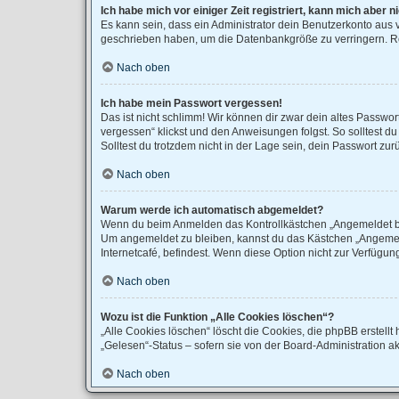
Ich habe mich vor einiger Zeit registriert, kann mich aber
Es kann sein, dass ein Administrator dein Benutzerkonto aus 
geschrieben haben, um die Datenbankgröße zu verringern. Reg
Nach oben
Ich habe mein Passwort vergessen!
Das ist nicht schlimm! Wir können dir zwar dein altes Passwo
vergessen“ klickst und den Anweisungen folgst. So solltest d
Solltest du trotzdem nicht in der Lage sein, dein Passwort zu
Nach oben
Warum werde ich automatisch abgemeldet?
Wenn du beim Anmelden das Kontrollkästchen „Angemeldet blei
Um angemeldet zu bleiben, kannst du das Kästchen „Angemeld
Internetcafé, befindest. Wenn diese Option nicht zur Verfügun
Nach oben
Wozu ist die Funktion „Alle Cookies löschen“?
„Alle Cookies löschen“ löscht die Cookies, die phpBB erstel
„Gelesen“-Status – sofern sie von der Board-Administration a
Nach oben