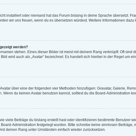
cht installiert oder niemand hat das Forum bislang in deine Sprache übersetzt. Fra
t, würden wir uns freuen, wenn du es übersetzen würdest. Weitere Informationen daz
ngezeigt werden?
rnamen stehen. Eines dieser Bilder ist meist mit deinem Rang verknüpft: Oft sind d
ild wird auch als „Avatar“ bezeichnet. Es handelt sich hierbei in der Regel um ei
n Avatar über eine der folgenden vier Methoden hinzufügen: Gravatar, Galerie, Re
 Wenn du keinen Avatar benutzen kannst, solltest du die Board-Administration kon
e viele Beiträge du bislang erstellt hast oder identifizieren bestimmte Benutzer 
er Board-Administration festgelegt wurden. Bitte schreibe keine sinnlosen Beiträg
 wird deinen Rang unter Umständen einfach wieder zurücksetzen.