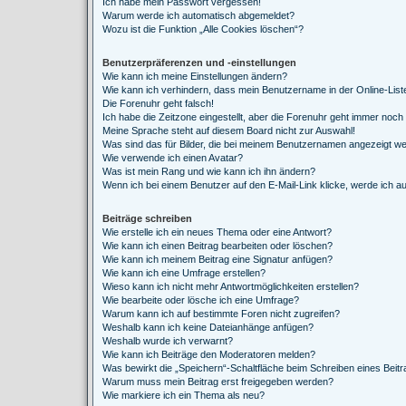
Ich habe mein Passwort vergessen!
Warum werde ich automatisch abgemeldet?
Wozu ist die Funktion „Alle Cookies löschen“?
Benutzerpräferenzen und -einstellungen
Wie kann ich meine Einstellungen ändern?
Wie kann ich verhindern, dass mein Benutzername in der Online-List
Die Forenuhr geht falsch!
Ich habe die Zeitzone eingestellt, aber die Forenuhr geht immer noch 
Meine Sprache steht auf diesem Board nicht zur Auswahl!
Was sind das für Bilder, die bei meinem Benutzernamen angezeigt w
Wie verwende ich einen Avatar?
Was ist mein Rang und wie kann ich ihn ändern?
Wenn ich bei einem Benutzer auf den E-Mail-Link klicke, werde ich a
Beiträge schreiben
Wie erstelle ich ein neues Thema oder eine Antwort?
Wie kann ich einen Beitrag bearbeiten oder löschen?
Wie kann ich meinem Beitrag eine Signatur anfügen?
Wie kann ich eine Umfrage erstellen?
Wieso kann ich nicht mehr Antwortmöglichkeiten erstellen?
Wie bearbeite oder lösche ich eine Umfrage?
Warum kann ich auf bestimmte Foren nicht zugreifen?
Weshalb kann ich keine Dateianhänge anfügen?
Weshalb wurde ich verwarnt?
Wie kann ich Beiträge den Moderatoren melden?
Was bewirkt die „Speichern“-Schaltfläche beim Schreiben eines Beit
Warum muss mein Beitrag erst freigegeben werden?
Wie markiere ich ein Thema als neu?