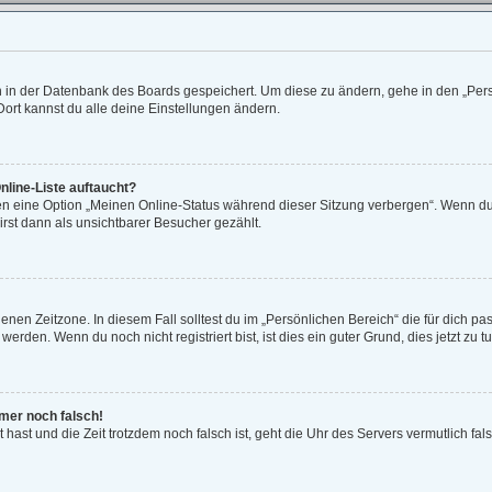
en in der Datenbank des Boards gespeichert. Um diese zu ändern, gehe in den „Pers
ort kannst du alle deine Einstellungen ändern.
nline-Liste auftaucht?
gen eine Option „Meinen Online-Status während dieser Sitzung verbergen“. Wenn du 
rst dann als unsichtbarer Besucher gezählt.
enen Zeitzone. In diesem Fall solltest du im „Persönlichen Bereich“ die für dich pas
rden. Wenn du noch nicht registriert bist, ist dies ein guter Grund, dies jetzt zu tu
mmer noch falsch!
lt hast und die Zeit trotzdem noch falsch ist, geht die Uhr des Servers vermutlich fa