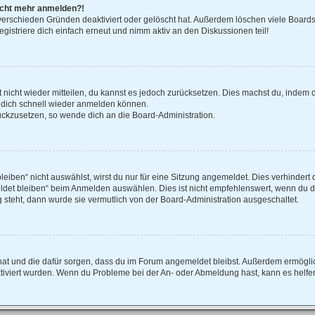
 nicht mehr anmelden?!
verschieden Gründen deaktiviert oder gelöscht hat. Außerdem löschen viele Boards 
istriere dich einfach erneut und nimm aktiv an den Diskussionen teil!
rt nicht wieder mitteilen, du kannst es jedoch zurücksetzen. Dies machst du, indem
u dich schnell wieder anmelden können.
rückzusetzen, so wende dich an die Board-Administration.
ben“ nicht auswählst, wirst du nur für eine Sitzung angemeldet. Dies verhindert 
et bleiben“ beim Anmelden auswählen. Dies ist nicht empfehlenswert, wenn du di
g steht, dann wurde sie vermutlich von der Board-Administration ausgeschaltet.
lt hat und die dafür sorgen, dass du im Forum angemeldet bleibst. Außerdem ermögl
ktiviert wurden. Wenn du Probleme bei der An- oder Abmeldung hast, kann es helfe