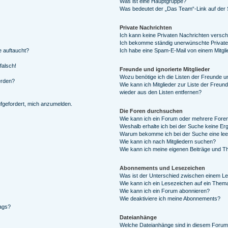
Was ist eine Hauptgruppe?
Was bedeutet der „Das Team“-Link auf der S
Private Nachrichten
Ich kann keine Privaten Nachrichten versch
Ich bekomme ständig unerwünschte Private
e auftaucht?
Ich habe eine Spam-E-Mail von einem Mitgli
falsch!
Freunde und ignorierte Mitglieder
Wozu benötige ich die Listen der Freunde un
erden?
Wie kann ich Mitglieder zur Liste der Freund
wieder aus den Listen entfernen?
ufgefordert, mich anzumelden.
Die Foren durchsuchen
Wie kann ich ein Forum oder mehrere For
Weshalb erhalte ich bei der Suche keine Er
Warum bekomme ich bei der Suche eine lee
Wie kann ich nach Mitgliedern suchen?
Wie kann ich meine eigenen Beiträge und T
Abonnements und Lesezeichen
Was ist der Unterschied zwischen einem L
Wie kann ich ein Lesezeichen auf ein Them
Wie kann ich ein Forum abonnieren?
Wie deaktiviere ich meine Abonnements?
rags?
Dateianhänge
Welche Dateianhänge sind in diesem Forum