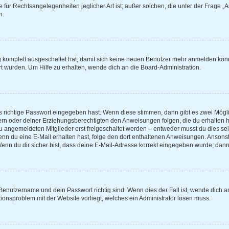
e für Rechtsangelegenheiten jeglicher Art ist; außer solchen, die unter der Frage 
n.
ng komplett ausgeschaltet hat, damit sich keine neuen Benutzer mehr anmelden kön
t wurden. Um Hilfe zu erhalten, wende dich an die Board-Administration.
s richtige Passwort eingegeben hast. Wenn diese stimmen, dann gibt es zwei Mög
ltern oder deiner Erziehungsberechtigten den Anweisungen folgen, die du erhalten h
eu angemeldeten Mitglieder erst freigeschaltet werden – entweder musst du dies selb
t. Wenn du eine E-Mail erhalten hast, folge den dort enthaltenen Anweisungen. Anso
Wenn du dir sicher bist, dass deine E-Mail-Adresse korrekt eingegeben wurde, dann 
 Benutzername und dein Passwort richtig sind. Wenn dies der Fall ist, wende dich 
ationsproblem mit der Website vorliegt, welches ein Administrator lösen muss.