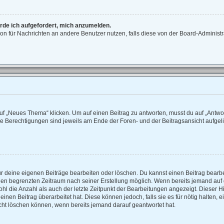
erde ich aufgefordert, mich anzumelden.
ktion für Nachrichten an andere Benutzer nutzen, falls diese von der Board-Adminis
 „Neues Thema“ klicken. Um auf einen Beitrag zu antworten, musst du auf „Antwort
ne Berechtigungen sind jeweils am Ende der Foren- und der Beitragsansicht aufgelist
ur deine eigenen Beiträge bearbeiten oder löschen. Du kannst einen Beitrag bearb
einen begrenzten Zeitraum nach seiner Erstellung möglich. Wenn bereits jemand auf d
hl die Anzahl als auch der letzte Zeitpunkt der Bearbeitungen angezeigt. Dieser H
nen Beitrag überarbeitet hat. Diese können jedoch, falls sie es für nötig halten, e
cht löschen können, wenn bereits jemand darauf geantwortet hat.