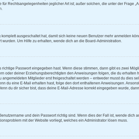
e für Rechtsangelegenheiten jeglicher Art ist; außer solchen, die unter der Frage 
n.
ng komplett ausgeschaltet hat, damit sich keine neuen Benutzer mehr anmelden kön
t wurden. Um Hilfe zu erhalten, wende dich an die Board-Administration.
s richtige Passwort eingegeben hast. Wenn diese stimmen, dann gibt es zwei Mög
ltern oder deiner Erziehungsberechtigten den Anweisungen folgen, die du erhalten h
eu angemeldeten Mitglieder erst freigeschaltet werden – entweder musst du dies selb
t. Wenn du eine E-Mail erhalten hast, folge den dort enthaltenen Anweisungen. Anso
Wenn du dir sicher bist, dass deine E-Mail-Adresse korrekt eingegeben wurde, dann 
 Benutzername und dein Passwort richtig sind. Wenn dies der Fall ist, wende dich 
ationsproblem mit der Website vorliegt, welches ein Administrator lösen muss.