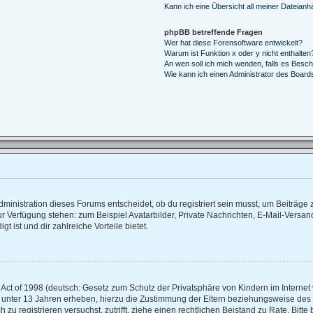
Kann ich eine Übersicht all meiner Dateianh
phpBB betreffende Fragen
Wer hat diese Forensoftware entwickelt?
Warum ist Funktion x oder y nicht enthalten
An wen soll ich mich wenden, falls es Besc
Wie kann ich einen Administrator des Board
inistration dieses Forums entscheidet, ob du registriert sein musst, um Beiträge zu 
zur Verfügung stehen: zum Beispiel Avatarbilder, Private Nachrichten, E-Mail-Versan
t ist und dir zahlreiche Vorteile bietet.
ct of 1998 (deutsch: Gesetz zum Schutz der Privatsphäre von Kindern im Internet v
 unter 13 Jahren erheben, hierzu die Zustimmung der Eltern beziehungsweise des
ch zu registrieren versuchst, zutrifft, ziehe einen rechtlichen Beistand zu Rate. Bi