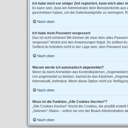
Ich habe mich vor einiger Zeit registriert, kann mich aber
Es kann sein, dass ein Administrator dein Benutzerkonto aus 
geschrieben haben, um die Datenbankgröße zu verringern. Reg
Nach oben
Ich habe mein Passwort vergessen!
Das ist nicht schlimm! Wir können dir zwar dein altes Passwo
vergessen“ klickst und den Anweisungen folgst. So solltest d
Solltest du trotzdem nicht in der Lage sein, dein Passwort zu
Nach oben
Warum werde ich automatisch abgemeldet?
Wenn du beim Anmelden das Kontrollkästchen „Angemeldet blei
Um angemeldet zu bleiben, kannst du das Kästchen „Angemeld
Internetcafé, befindest. Wenn diese Option nicht zur Verfügun
Nach oben
Wozu ist die Funktion „Alle Cookies löschen“?
„Alle Cookies löschen“ löscht die Cookies, die phpBB erstel
„Gelesen“-Status – sofern sie von der Board-Administration a
Nach oben