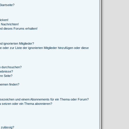
tartseite?
icken!
 Nachrichten!
ed dieses Forums erhalten!
d ignorierten Mitglieder?
e oder zur Liste der ignorierten Mitglieder hinzufügen oder diese
en durchsuchen?
gebnisse?
re Seite?
hemen finden?
esezeichen und einem Abonnements für ein Thema oder Forum?
a setzen oder ein Thema abonnieren?
 zulässig?