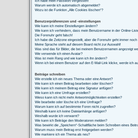
Ich habe mein Passwort vergessen!
Warum werde ich automatisch abgemeldet?
Wozu ist die Funktion „Alle Cookies löschen“?
Benutzerpräferenzen und -einstellungen
Wie kann ich meine Einstellungen ändern?
Wie kann ich verhindern, dass mein Benutzername in der Online-List
Die Forenuhr geht falsch!
Ich habe die Zeitzone eingestellt, aber die Forenuhr geht immer noch 
Meine Sprache steht auf diesem Board nicht zur Auswahl!
Was sind das für Bilder, die bei meinem Benutzernamen angezeigt w
Wie verwende ich einen Avatar?
Was ist mein Rang und wie kann ich ihn ändern?
Wenn ich bei einem Benutzer auf den E-Mail-Link klicke, werde ich a
Beiträge schreiben
Wie erstelle ich ein neues Thema oder eine Antwort?
Wie kann ich einen Beitrag bearbeiten oder löschen?
Wie kann ich meinem Beitrag eine Signatur anfügen?
Wie kann ich eine Umfrage erstellen?
Wieso kann ich nicht mehr Antwortmöglichkeiten erstellen?
Wie bearbeite oder lösche ich eine Umfrage?
Warum kann ich auf bestimmte Foren nicht zugreifen?
Weshalb kann ich keine Dateianhänge anfügen?
Weshalb wurde ich verwarnt?
Wie kann ich Beiträge den Moderatoren melden?
Was bewirkt die „Speichern“-Schaltfläche beim Schreiben eines Beit
Warum muss mein Beitrag erst freigegeben werden?
Wie markiere ich ein Thema als neu?