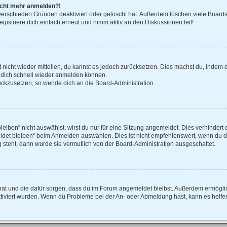
 nicht mehr anmelden?!
verschieden Gründen deaktiviert oder gelöscht hat. Außerdem löschen viele Boards 
istriere dich einfach erneut und nimm aktiv an den Diskussionen teil!
rt nicht wieder mitteilen, du kannst es jedoch zurücksetzen. Dies machst du, indem
u dich schnell wieder anmelden können.
rückzusetzen, so wende dich an die Board-Administration.
ben“ nicht auswählst, wirst du nur für eine Sitzung angemeldet. Dies verhindert 
et bleiben“ beim Anmelden auswählen. Dies ist nicht empfehlenswert, wenn du di
g steht, dann wurde sie vermutlich von der Board-Administration ausgeschaltet.
lt hat und die dafür sorgen, dass du im Forum angemeldet bleibst. Außerdem ermögl
ktiviert wurden. Wenn du Probleme bei der An- oder Abmeldung hast, kann es helfe