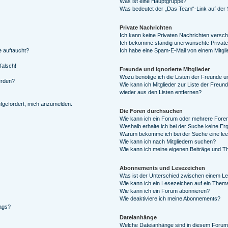
Was ist eine Hauptgruppe?
Was bedeutet der „Das Team“-Link auf der S
Private Nachrichten
Ich kann keine Privaten Nachrichten versch
Ich bekomme ständig unerwünschte Private
e auftaucht?
Ich habe eine Spam-E-Mail von einem Mitgli
falsch!
Freunde und ignorierte Mitglieder
Wozu benötige ich die Listen der Freunde un
erden?
Wie kann ich Mitglieder zur Liste der Freund
wieder aus den Listen entfernen?
ufgefordert, mich anzumelden.
Die Foren durchsuchen
Wie kann ich ein Forum oder mehrere For
Weshalb erhalte ich bei der Suche keine Er
Warum bekomme ich bei der Suche eine lee
Wie kann ich nach Mitgliedern suchen?
Wie kann ich meine eigenen Beiträge und T
Abonnements und Lesezeichen
Was ist der Unterschied zwischen einem L
Wie kann ich ein Lesezeichen auf ein Them
Wie kann ich ein Forum abonnieren?
Wie deaktiviere ich meine Abonnements?
rags?
Dateianhänge
Welche Dateianhänge sind in diesem Forum