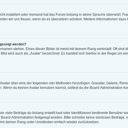
cht installiert oder niemand hat das Forum bislang in deine Sprache übersetzt. Fra
t, würden wir uns freuen, wenn du es übersetzen würdest. Weitere Informationen daz
ngezeigt werden?
rnamen stehen. Eines dieser Bilder ist meist mit deinem Rang verknüpft: Oft sind d
ild wird auch als „Avatar“ bezeichnet. Es handelt sich hierbei in der Regel um ei
n Avatar über eine der folgenden vier Methoden hinzufügen: Gravatar, Galerie, Re
 Wenn du keinen Avatar benutzen kannst, solltest du die Board-Administration kon
e viele Beiträge du bislang erstellt hast oder identifizieren bestimmte Benutzer 
er Board-Administration festgelegt wurden. Bitte schreibe keine sinnlosen Beiträg
 wird deinen Rang unter Umständen einfach wieder zurücksetzen.