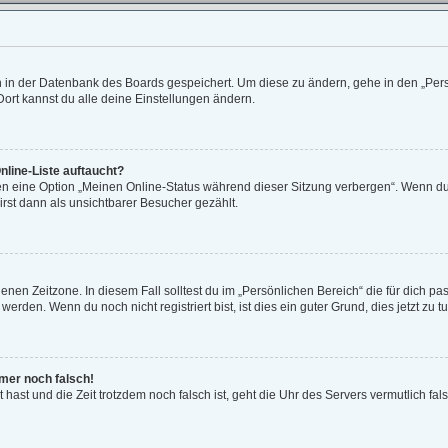
en in der Datenbank des Boards gespeichert. Um diese zu ändern, gehe in den „Pers
ort kannst du alle deine Einstellungen ändern.
nline-Liste auftaucht?
gen eine Option „Meinen Online-Status während dieser Sitzung verbergen“. Wenn du 
rst dann als unsichtbarer Besucher gezählt.
enen Zeitzone. In diesem Fall solltest du im „Persönlichen Bereich“ die für dich pas
rden. Wenn du noch nicht registriert bist, ist dies ein guter Grund, dies jetzt zu tu
mmer noch falsch!
lt hast und die Zeit trotzdem noch falsch ist, geht die Uhr des Servers vermutlich fa