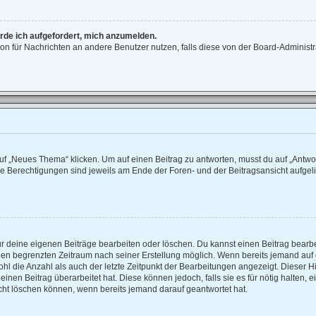
erde ich aufgefordert, mich anzumelden.
ktion für Nachrichten an andere Benutzer nutzen, falls diese von der Board-Adminis
 „Neues Thema“ klicken. Um auf einen Beitrag zu antworten, musst du auf „Antwort
ne Berechtigungen sind jeweils am Ende der Foren- und der Beitragsansicht aufgelist
ur deine eigenen Beiträge bearbeiten oder löschen. Du kannst einen Beitrag bearb
einen begrenzten Zeitraum nach seiner Erstellung möglich. Wenn bereits jemand auf d
hl die Anzahl als auch der letzte Zeitpunkt der Bearbeitungen angezeigt. Dieser H
nen Beitrag überarbeitet hat. Diese können jedoch, falls sie es für nötig halten, e
cht löschen können, wenn bereits jemand darauf geantwortet hat.