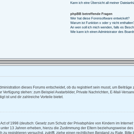
Kann ich eine Übersicht all meiner Dateianh
phpBB betreffende Fragen
Wer hat diese Forensoftware entwickelt?
Warum ist Funktion x oder y nicht enthalten
An wen soll ich mich wenden, falls es Besc
Wie kann ich einen Administrator des Board
inistration dieses Forums entscheidet, ob du registriert sein musst, um Beiträge zu 
zur Verfügung stehen: zum Beispiel Avatarbilder, Private Nachrichten, E-Mail-Versan
t ist und dir zahlreiche Vorteile bietet.
ct of 1998 (deutsch: Gesetz zum Schutz der Privatsphäre von Kindern im Internet v
 unter 13 Jahren erheben, hierzu die Zustimmung der Eltern beziehungsweise des
ch zu registrieren versuchst, zutrifft, ziehe einen rechtlichen Beistand zu Rate. Bi