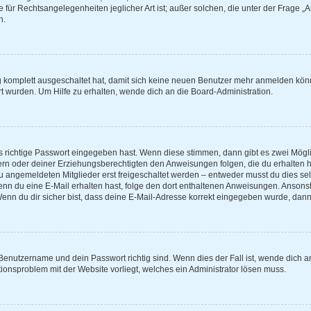
e für Rechtsangelegenheiten jeglicher Art ist; außer solchen, die unter der Frage 
n.
ng komplett ausgeschaltet hat, damit sich keine neuen Benutzer mehr anmelden kön
t wurden. Um Hilfe zu erhalten, wende dich an die Board-Administration.
s richtige Passwort eingegeben hast. Wenn diese stimmen, dann gibt es zwei Mög
ltern oder deiner Erziehungsberechtigten den Anweisungen folgen, die du erhalten h
eu angemeldeten Mitglieder erst freigeschaltet werden – entweder musst du dies selb
t. Wenn du eine E-Mail erhalten hast, folge den dort enthaltenen Anweisungen. Anso
Wenn du dir sicher bist, dass deine E-Mail-Adresse korrekt eingegeben wurde, dann 
 Benutzername und dein Passwort richtig sind. Wenn dies der Fall ist, wende dich 
ationsproblem mit der Website vorliegt, welches ein Administrator lösen muss.