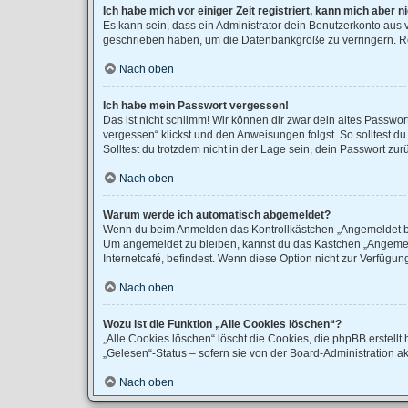
Ich habe mich vor einiger Zeit registriert, kann mich aber
Es kann sein, dass ein Administrator dein Benutzerkonto aus 
geschrieben haben, um die Datenbankgröße zu verringern. Reg
Nach oben
Ich habe mein Passwort vergessen!
Das ist nicht schlimm! Wir können dir zwar dein altes Passwo
vergessen“ klickst und den Anweisungen folgst. So solltest d
Solltest du trotzdem nicht in der Lage sein, dein Passwort zu
Nach oben
Warum werde ich automatisch abgemeldet?
Wenn du beim Anmelden das Kontrollkästchen „Angemeldet blei
Um angemeldet zu bleiben, kannst du das Kästchen „Angemeld
Internetcafé, befindest. Wenn diese Option nicht zur Verfügun
Nach oben
Wozu ist die Funktion „Alle Cookies löschen“?
„Alle Cookies löschen“ löscht die Cookies, die phpBB erstel
„Gelesen“-Status – sofern sie von der Board-Administration a
Nach oben