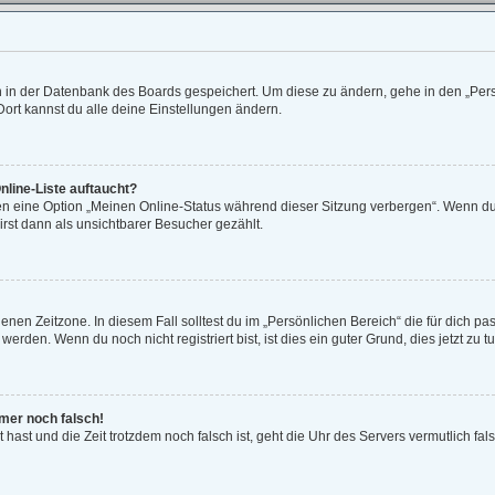
en in der Datenbank des Boards gespeichert. Um diese zu ändern, gehe in den „Pers
ort kannst du alle deine Einstellungen ändern.
nline-Liste auftaucht?
gen eine Option „Meinen Online-Status während dieser Sitzung verbergen“. Wenn du 
rst dann als unsichtbarer Besucher gezählt.
enen Zeitzone. In diesem Fall solltest du im „Persönlichen Bereich“ die für dich pas
rden. Wenn du noch nicht registriert bist, ist dies ein guter Grund, dies jetzt zu tu
mmer noch falsch!
lt hast und die Zeit trotzdem noch falsch ist, geht die Uhr des Servers vermutlich fa