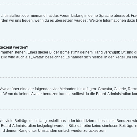
cht installiert oder niemand hat das Forum bislang in deine Sprache übersetzt. Fra
t, würden wir uns freuen, wenn du es übersetzen würdest. Weitere Informationen daz
ngezeigt werden?
rnamen stehen. Eines dieser Bilder ist meist mit deinem Rang verknüpft: Oft sind d
ild wird auch als „Avatar“ bezeichnet. Es handelt sich hierbei in der Regel um ei
n Avatar über eine der folgenden vier Methoden hinzufügen: Gravatar, Galerie, Re
 Wenn du keinen Avatar benutzen kannst, solltest du die Board-Administration kon
e viele Beiträge du bislang erstellt hast oder identifizieren bestimmte Benutzer 
er Board-Administration festgelegt wurden. Bitte schreibe keine sinnlosen Beiträg
 wird deinen Rang unter Umständen einfach wieder zurücksetzen.