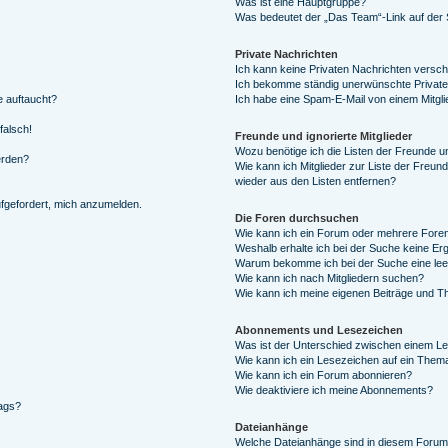
Was ist eine Hauptgruppe?
Was bedeutet der „Das Team“-Link auf der S
Private Nachrichten
Ich kann keine Privaten Nachrichten versch
Ich bekomme ständig unerwünschte Private
e auftaucht?
Ich habe eine Spam-E-Mail von einem Mitgli
falsch!
Freunde und ignorierte Mitglieder
Wozu benötige ich die Listen der Freunde un
erden?
Wie kann ich Mitglieder zur Liste der Freund
wieder aus den Listen entfernen?
ufgefordert, mich anzumelden.
Die Foren durchsuchen
Wie kann ich ein Forum oder mehrere For
Weshalb erhalte ich bei der Suche keine Er
Warum bekomme ich bei der Suche eine lee
Wie kann ich nach Mitgliedern suchen?
Wie kann ich meine eigenen Beiträge und T
Abonnements und Lesezeichen
Was ist der Unterschied zwischen einem L
Wie kann ich ein Lesezeichen auf ein Them
Wie kann ich ein Forum abonnieren?
Wie deaktiviere ich meine Abonnements?
rags?
Dateianhänge
Welche Dateianhänge sind in diesem Forum