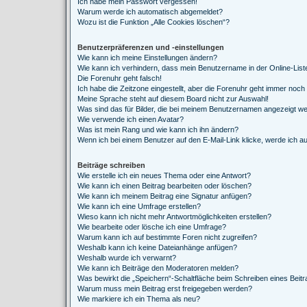
Ich habe mein Passwort vergessen!
Warum werde ich automatisch abgemeldet?
Wozu ist die Funktion „Alle Cookies löschen“?
Benutzerpräferenzen und -einstellungen
Wie kann ich meine Einstellungen ändern?
Wie kann ich verhindern, dass mein Benutzername in der Online-List
Die Forenuhr geht falsch!
Ich habe die Zeitzone eingestellt, aber die Forenuhr geht immer noch 
Meine Sprache steht auf diesem Board nicht zur Auswahl!
Was sind das für Bilder, die bei meinem Benutzernamen angezeigt w
Wie verwende ich einen Avatar?
Was ist mein Rang und wie kann ich ihn ändern?
Wenn ich bei einem Benutzer auf den E-Mail-Link klicke, werde ich a
Beiträge schreiben
Wie erstelle ich ein neues Thema oder eine Antwort?
Wie kann ich einen Beitrag bearbeiten oder löschen?
Wie kann ich meinem Beitrag eine Signatur anfügen?
Wie kann ich eine Umfrage erstellen?
Wieso kann ich nicht mehr Antwortmöglichkeiten erstellen?
Wie bearbeite oder lösche ich eine Umfrage?
Warum kann ich auf bestimmte Foren nicht zugreifen?
Weshalb kann ich keine Dateianhänge anfügen?
Weshalb wurde ich verwarnt?
Wie kann ich Beiträge den Moderatoren melden?
Was bewirkt die „Speichern“-Schaltfläche beim Schreiben eines Beit
Warum muss mein Beitrag erst freigegeben werden?
Wie markiere ich ein Thema als neu?