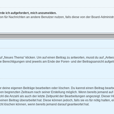
erde ich aufgefordert, mich anzumelden.
ktion für Nachrichten an andere Benutzer nutzen, falls diese von der Board-Adminis
 „Neues Thema“ klicken. Um auf einen Beitrag zu antworten, musst du auf „Antwort
ne Berechtigungen sind jeweils am Ende der Foren- und der Beitragsansicht aufgelist
ur deine eigenen Beiträge bearbeiten oder löschen. Du kannst einen Beitrag bearb
einen begrenzten Zeitraum nach seiner Erstellung möglich. Wenn bereits jemand auf d
hl die Anzahl als auch der letzte Zeitpunkt der Bearbeitungen angezeigt. Dieser H
nen Beitrag überarbeitet hat. Diese können jedoch, falls sie es für nötig halten, e
cht löschen können, wenn bereits jemand darauf geantwortet hat.