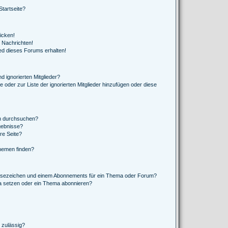
tartseite?
icken!
 Nachrichten!
ed dieses Forums erhalten!
d ignorierten Mitglieder?
e oder zur Liste der ignorierten Mitglieder hinzufügen oder diese
en durchsuchen?
gebnisse?
re Seite?
hemen finden?
esezeichen und einem Abonnements für ein Thema oder Forum?
a setzen oder ein Thema abonnieren?
 zulässig?