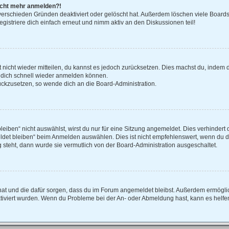
 nicht mehr anmelden?!
verschieden Gründen deaktiviert oder gelöscht hat. Außerdem löschen viele Boards 
istriere dich einfach erneut und nimm aktiv an den Diskussionen teil!
rt nicht wieder mitteilen, du kannst es jedoch zurücksetzen. Dies machst du, indem
u dich schnell wieder anmelden können.
rückzusetzen, so wende dich an die Board-Administration.
ben“ nicht auswählst, wirst du nur für eine Sitzung angemeldet. Dies verhindert 
et bleiben“ beim Anmelden auswählen. Dies ist nicht empfehlenswert, wenn du di
g steht, dann wurde sie vermutlich von der Board-Administration ausgeschaltet.
lt hat und die dafür sorgen, dass du im Forum angemeldet bleibst. Außerdem ermögl
ktiviert wurden. Wenn du Probleme bei der An- oder Abmeldung hast, kann es helfe