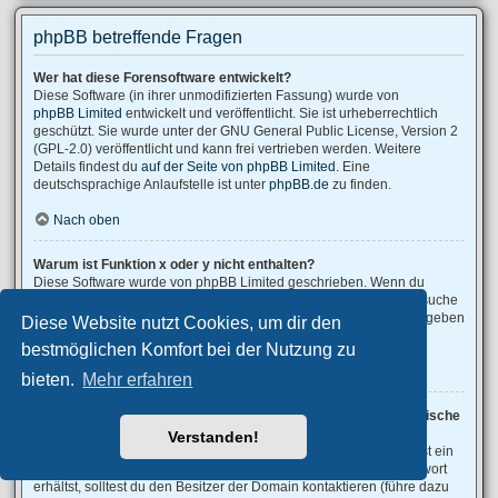
phpBB betreffende Fragen
Wer hat diese Forensoftware entwickelt?
Diese Software (in ihrer unmodifizierten Fassung) wurde von
phpBB Limited
entwickelt und veröffentlicht. Sie ist urheberrechtlich
geschützt. Sie wurde unter der GNU General Public License, Version 2
(GPL-2.0) veröffentlicht und kann frei vertrieben werden. Weitere
Details findest du
auf der Seite von phpBB Limited
. Eine
deutschsprachige Anlaufstelle ist unter
phpBB.de
zu finden.
Nach oben
Warum ist Funktion x oder y nicht enthalten?
Diese Software wurde von phpBB Limited geschrieben. Wenn du
denkst, dass eine Funktion implementiert werden sollte, dann besuche
phpBB Ideas
, wo du deine Stimme für bestehende Vorschläge abgeben
Diese Website nutzt Cookies, um dir den
oder neue Funktionen vorschlagen kannst.
bestmöglichen Komfort bei der Nutzung zu
Nach oben
bieten.
Mehr erfahren
An wen soll ich mich wenden, falls es Beschwerden oder juristische
Anfragen zu diesem Forum gibt?
Verstanden!
Jeder Administrator, der auf der „Das Team“-Seite aufgeführt ist, ist ein
geeigneter Kontakt für deine Beschwerde. Wenn du so keine Antwort
erhältst, solltest du den Besitzer der Domain kontaktieren (führe dazu