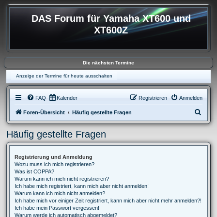
DAS Forum für Yamaha XT600 und
XT600Z
Die nächsten Termine
Anzeige der Termine für heute ausschalten
FAQ
Kalender
Registrieren
Anmelden
S
Foren-Übersicht
Häufig gestellte Fragen
u
Häufig gestellte Fragen
c
h
Registrierung und Anmeldung
e
Wozu muss ich mich registrieren?
Was ist COPPA?
Warum kann ich mich nicht registrieren?
Ich habe mich registriert, kann mich aber nicht anmelden!
Warum kann ich mich nicht anmelden?
Ich habe mich vor einiger Zeit registriert, kann mich aber nicht mehr anmelden?!
Ich habe mein Passwort vergessen!
Warum werde ich automatisch abgemeldet?