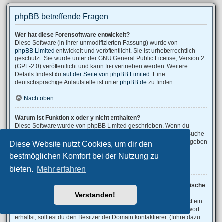
phpBB betreffende Fragen
Wer hat diese Forensoftware entwickelt?
Diese Software (in ihrer unmodifizierten Fassung) wurde von
phpBB Limited
entwickelt und veröffentlicht. Sie ist urheberrechtlich
geschützt. Sie wurde unter der GNU General Public License, Version 2
(GPL-2.0) veröffentlicht und kann frei vertrieben werden. Weitere
Details findest du
auf der Seite von phpBB Limited
. Eine
deutschsprachige Anlaufstelle ist unter
phpBB.de
zu finden.
Nach oben
Warum ist Funktion x oder y nicht enthalten?
Diese Software wurde von phpBB Limited geschrieben. Wenn du
denkst, dass eine Funktion implementiert werden sollte, dann besuche
phpBB Ideas
, wo du deine Stimme für bestehende Vorschläge abgeben
Diese Website nutzt Cookies, um dir den
oder neue Funktionen vorschlagen kannst.
bestmöglichen Komfort bei der Nutzung zu
Nach oben
bieten.
Mehr erfahren
An wen soll ich mich wenden, falls es Beschwerden oder juristische
Anfragen zu diesem Forum gibt?
Verstanden!
Jeder Administrator, der auf der „Das Team“-Seite aufgeführt ist, ist ein
geeigneter Kontakt für deine Beschwerde. Wenn du so keine Antwort
erhältst, solltest du den Besitzer der Domain kontaktieren (führe dazu