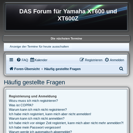
DAS Forum für Yamaha XT600 und
XT600Z
Die nächsten Termine
Anzeige der Termine für heute ausschalten
FAQ
Kalender
Registrieren
Anmelden
S
Foren-Übersicht
Häufig gestellte Fragen
u
Häufig gestellte Fragen
c
h
Registrierung und Anmeldung
e
Wozu muss ich mich registrieren?
Was ist COPPA?
Warum kann ich mich nicht registrieren?
Ich habe mich registriert, kann mich aber nicht anmelden!
Warum kann ich mich nicht anmelden?
Ich habe mich vor einiger Zeit registriert, kann mich aber nicht mehr anmelden?!
Ich habe mein Passwort vergessen!
Warum werde ich automatisch abgemeldet?