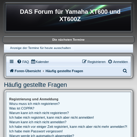
DAS Forum für Yamaha XT600 und
XT600Z
Die nächsten Termine
Anzeige der Termine für heute ausschalten
FAQ
Kalender
Registrieren
Anmelden
S
Foren-Übersicht
Häufig gestellte Fragen
u
Häufig gestellte Fragen
c
h
Registrierung und Anmeldung
e
Wozu muss ich mich registrieren?
Was ist COPPA?
Warum kann ich mich nicht registrieren?
Ich habe mich registriert, kann mich aber nicht anmelden!
Warum kann ich mich nicht anmelden?
Ich habe mich vor einiger Zeit registriert, kann mich aber nicht mehr anmelden?!
Ich habe mein Passwort vergessen!
Warum werde ich automatisch abgemeldet?