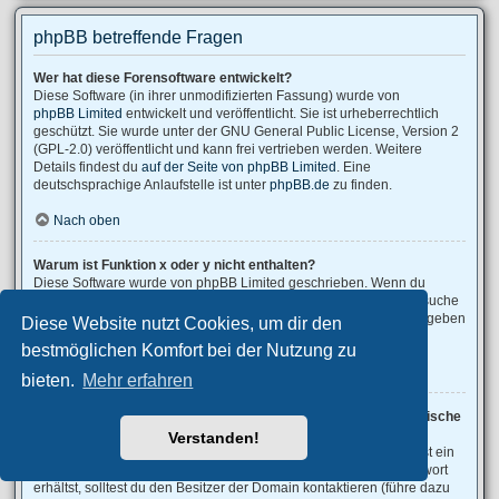
phpBB betreffende Fragen
Wer hat diese Forensoftware entwickelt?
Diese Software (in ihrer unmodifizierten Fassung) wurde von
phpBB Limited
entwickelt und veröffentlicht. Sie ist urheberrechtlich
geschützt. Sie wurde unter der GNU General Public License, Version 2
(GPL-2.0) veröffentlicht und kann frei vertrieben werden. Weitere
Details findest du
auf der Seite von phpBB Limited
. Eine
deutschsprachige Anlaufstelle ist unter
phpBB.de
zu finden.
Nach oben
Warum ist Funktion x oder y nicht enthalten?
Diese Software wurde von phpBB Limited geschrieben. Wenn du
denkst, dass eine Funktion implementiert werden sollte, dann besuche
phpBB Ideas
, wo du deine Stimme für bestehende Vorschläge abgeben
Diese Website nutzt Cookies, um dir den
oder neue Funktionen vorschlagen kannst.
bestmöglichen Komfort bei der Nutzung zu
Nach oben
bieten.
Mehr erfahren
An wen soll ich mich wenden, falls es Beschwerden oder juristische
Anfragen zu diesem Forum gibt?
Verstanden!
Jeder Administrator, der auf der „Das Team“-Seite aufgeführt ist, ist ein
geeigneter Kontakt für deine Beschwerde. Wenn du so keine Antwort
erhältst, solltest du den Besitzer der Domain kontaktieren (führe dazu