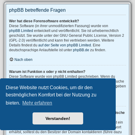
phpBB betreffende Fragen
Wer hat diese Forensoftware entwickelt?
Diese Software (in ihrer unmodifizierten Fassung) wurde von
phpBB Limited
entwickelt und veröffentlicht. Sie ist urheberrechtlich
geschützt. Sie wurde unter der GNU General Public License, Version 2
(GPL-2.0) veröffentlicht und kann frei vertrieben werden. Weitere
Details findest du
auf der Seite von phpBB Limited
. Eine
deutschsprachige Anlaufstelle ist unter
phpBB.de
zu finden.
Nach oben
Warum ist Funktion x oder y nicht enthalten?
Diese Software wurde von phpBB Limited geschrieben. Wenn du
denkst, dass eine Funktion implementiert werden sollte, dann besuche
phpBB Ideas
, wo du deine Stimme für bestehende Vorschläge abgeben
Diese Website nutzt Cookies, um dir den
oder neue Funktionen vorschlagen kannst.
bestmöglichen Komfort bei der Nutzung zu
Nach oben
bieten.
Mehr erfahren
An wen soll ich mich wenden, falls es Beschwerden oder juristische
Anfragen zu diesem Forum gibt?
Verstanden!
Jeder Administrator, der auf der „Das Team“-Seite aufgeführt ist, ist ein
geeigneter Kontakt für deine Beschwerde. Wenn du so keine Antwort
erhältst, solltest du den Besitzer der Domain kontaktieren (führe dazu