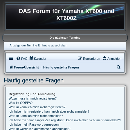
DAS Forum für Yamaha XT600 und
XT600Z
Die nächsten Termine
Anzeige der Termine für heute ausschalten
FAQ
Kalender
Registrieren
Anmelden
S
Foren-Übersicht
Häufig gestellte Fragen
u
Häufig gestellte Fragen
c
h
Registrierung und Anmeldung
e
Wozu muss ich mich registrieren?
Was ist COPPA?
Warum kann ich mich nicht registrieren?
Ich habe mich registriert, kann mich aber nicht anmelden!
Warum kann ich mich nicht anmelden?
Ich habe mich vor einiger Zeit registriert, kann mich aber nicht mehr anmelden?!
Ich habe mein Passwort vergessen!
Warum werde ich automatisch abgemeldet?