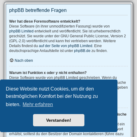
phpBB betreffende Fragen
Wer hat diese Forensoftware entwickelt?
Diese Software (in ihrer unmodifizierten Fassung) wurde von
phpBB Limited
entwickelt und veröffentlicht. Sie ist urheberrechtlich
geschützt. Sie wurde unter der GNU General Public License, Version 2
(GPL-2.0) veröffentlicht und kann frei vertrieben werden. Weitere
Details findest du
auf der Seite von phpBB Limited
. Eine
deutschsprachige Anlaufstelle ist unter
phpBB.de
zu finden.
Nach oben
Warum ist Funktion x oder y nicht enthalten?
Diese Software wurde von phpBB Limited geschrieben. Wenn du
denkst, dass eine Funktion implementiert werden sollte, dann besuche
phpBB Ideas
, wo du deine Stimme für bestehende Vorschläge abgeben
Diese Website nutzt Cookies, um dir den
oder neue Funktionen vorschlagen kannst.
bestmöglichen Komfort bei der Nutzung zu
Nach oben
bieten.
Mehr erfahren
An wen soll ich mich wenden, falls es Beschwerden oder juristische
Anfragen zu diesem Forum gibt?
Verstanden!
Jeder Administrator, der auf der „Das Team“-Seite aufgeführt ist, ist ein
geeigneter Kontakt für deine Beschwerde. Wenn du so keine Antwort
erhältst, solltest du den Besitzer der Domain kontaktieren (führe dazu