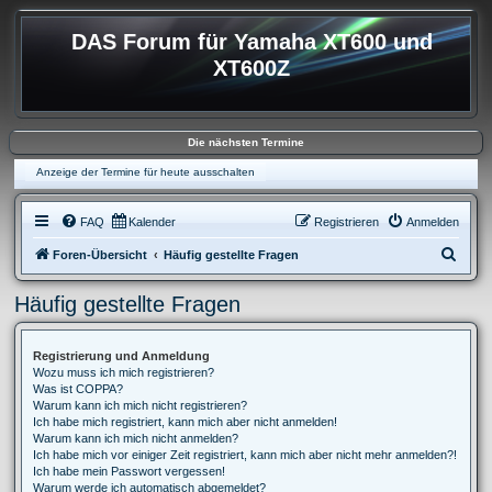
DAS Forum für Yamaha XT600 und
XT600Z
Die nächsten Termine
Anzeige der Termine für heute ausschalten
FAQ
Kalender
Registrieren
Anmelden
S
Foren-Übersicht
Häufig gestellte Fragen
u
Häufig gestellte Fragen
c
h
Registrierung und Anmeldung
e
Wozu muss ich mich registrieren?
Was ist COPPA?
Warum kann ich mich nicht registrieren?
Ich habe mich registriert, kann mich aber nicht anmelden!
Warum kann ich mich nicht anmelden?
Ich habe mich vor einiger Zeit registriert, kann mich aber nicht mehr anmelden?!
Ich habe mein Passwort vergessen!
Warum werde ich automatisch abgemeldet?