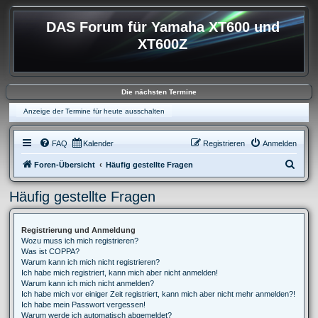
DAS Forum für Yamaha XT600 und
XT600Z
Die nächsten Termine
Anzeige der Termine für heute ausschalten
FAQ
Kalender
Registrieren
Anmelden
S
Foren-Übersicht
Häufig gestellte Fragen
u
Häufig gestellte Fragen
c
h
Registrierung und Anmeldung
e
Wozu muss ich mich registrieren?
Was ist COPPA?
Warum kann ich mich nicht registrieren?
Ich habe mich registriert, kann mich aber nicht anmelden!
Warum kann ich mich nicht anmelden?
Ich habe mich vor einiger Zeit registriert, kann mich aber nicht mehr anmelden?!
Ich habe mein Passwort vergessen!
Warum werde ich automatisch abgemeldet?