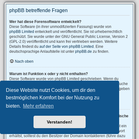
phpBB betreffende Fragen
Wer hat diese Forensoftware entwickelt?
Diese Software (in ihrer unmodifizierten Fassung) wurde von
phpBB Limited
entwickelt und veröffentlicht. Sie ist urheberrechtlich
geschützt. Sie wurde unter der GNU General Public License, Version 2
(GPL-2.0) veröffentlicht und kann frei vertrieben werden. Weitere
Details findest du
auf der Seite von phpBB Limited
. Eine
deutschsprachige Anlaufstelle ist unter
phpBB.de
zu finden.
Nach oben
Warum ist Funktion x oder y nicht enthalten?
Diese Software wurde von phpBB Limited geschrieben. Wenn du
denkst, dass eine Funktion implementiert werden sollte, dann besuche
phpBB Ideas
, wo du deine Stimme für bestehende Vorschläge abgeben
Diese Website nutzt Cookies, um dir den
oder neue Funktionen vorschlagen kannst.
bestmöglichen Komfort bei der Nutzung zu
Nach oben
bieten.
Mehr erfahren
An wen soll ich mich wenden, falls es Beschwerden oder juristische
Anfragen zu diesem Forum gibt?
Verstanden!
Jeder Administrator, der auf der „Das Team“-Seite aufgeführt ist, ist ein
geeigneter Kontakt für deine Beschwerde. Wenn du so keine Antwort
erhältst, solltest du den Besitzer der Domain kontaktieren (führe dazu