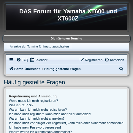
DAS Forum für Yamaha XT600 und
XT600Z
Die nächsten Termine
Anzeige der Termine für heute ausschalten
FAQ
Kalender
Registrieren
Anmelden
S
Foren-Übersicht
Häufig gestellte Fragen
u
Häufig gestellte Fragen
c
h
Registrierung und Anmeldung
e
Wozu muss ich mich registrieren?
Was ist COPPA?
Warum kann ich mich nicht registrieren?
Ich habe mich registriert, kann mich aber nicht anmelden!
Warum kann ich mich nicht anmelden?
Ich habe mich vor einiger Zeit registriert, kann mich aber nicht mehr anmelden?!
Ich habe mein Passwort vergessen!
Warum werde ich automatisch abgemeldet?