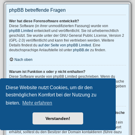
phpBB betreffende Fragen
Wer hat diese Forensoftware entwickelt?
Diese Software (in ihrer unmodifizierten Fassung) wurde von
phpBB Limited
entwickelt und veröffentlicht. Sie ist urheberrechtlich
geschützt. Sie wurde unter der GNU General Public License, Version 2
(GPL-2.0) veröffentlicht und kann frei vertrieben werden. Weitere
Details findest du
auf der Seite von phpBB Limited
. Eine
deutschsprachige Anlaufstelle ist unter
phpBB.de
zu finden.
Nach oben
Warum ist Funktion x oder y nicht enthalten?
Diese Software wurde von phpBB Limited geschrieben. Wenn du
denkst, dass eine Funktion implementiert werden sollte, dann besuche
phpBB Ideas
, wo du deine Stimme für bestehende Vorschläge abgeben
Diese Website nutzt Cookies, um dir den
oder neue Funktionen vorschlagen kannst.
bestmöglichen Komfort bei der Nutzung zu
Nach oben
bieten.
Mehr erfahren
An wen soll ich mich wenden, falls es Beschwerden oder juristische
Anfragen zu diesem Forum gibt?
Verstanden!
Jeder Administrator, der auf der „Das Team“-Seite aufgeführt ist, ist ein
geeigneter Kontakt für deine Beschwerde. Wenn du so keine Antwort
erhältst, solltest du den Besitzer der Domain kontaktieren (führe dazu