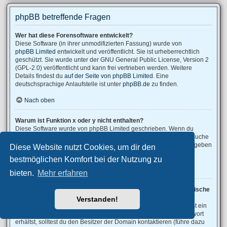
phpBB betreffende Fragen
Wer hat diese Forensoftware entwickelt?
Diese Software (in ihrer unmodifizierten Fassung) wurde von
phpBB Limited
entwickelt und veröffentlicht. Sie ist urheberrechtlich
geschützt. Sie wurde unter der GNU General Public License, Version 2
(GPL-2.0) veröffentlicht und kann frei vertrieben werden. Weitere
Details findest du
auf der Seite von phpBB Limited
. Eine
deutschsprachige Anlaufstelle ist unter
phpBB.de
zu finden.
Nach oben
Warum ist Funktion x oder y nicht enthalten?
Diese Software wurde von phpBB Limited geschrieben. Wenn du
denkst, dass eine Funktion implementiert werden sollte, dann besuche
phpBB Ideas
, wo du deine Stimme für bestehende Vorschläge abgeben
Diese Website nutzt Cookies, um dir den
oder neue Funktionen vorschlagen kannst.
bestmöglichen Komfort bei der Nutzung zu
Nach oben
bieten.
Mehr erfahren
An wen soll ich mich wenden, falls es Beschwerden oder juristische
Anfragen zu diesem Forum gibt?
Verstanden!
Jeder Administrator, der auf der „Das Team“-Seite aufgeführt ist, ist ein
geeigneter Kontakt für deine Beschwerde. Wenn du so keine Antwort
erhältst, solltest du den Besitzer der Domain kontaktieren (führe dazu