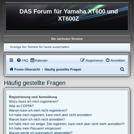
DAS Forum für Yamaha XT600 und
XT600Z
Die nächsten Termine
Anzeige der Termine für heute ausschalten
FAQ
Kalender
Registrieren
Anmelden
S
Foren-Übersicht
Häufig gestellte Fragen
u
Häufig gestellte Fragen
c
h
Registrierung und Anmeldung
e
Wozu muss ich mich registrieren?
Was ist COPPA?
Warum kann ich mich nicht registrieren?
Ich habe mich registriert, kann mich aber nicht anmelden!
Warum kann ich mich nicht anmelden?
Ich habe mich vor einiger Zeit registriert, kann mich aber nicht mehr anmelden?!
Ich habe mein Passwort vergessen!
Warum werde ich automatisch abgemeldet?