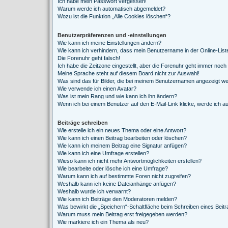
Ich habe mein Passwort vergessen!
Warum werde ich automatisch abgemeldet?
Wozu ist die Funktion „Alle Cookies löschen“?
Benutzerpräferenzen und -einstellungen
Wie kann ich meine Einstellungen ändern?
Wie kann ich verhindern, dass mein Benutzername in der Online-List
Die Forenuhr geht falsch!
Ich habe die Zeitzone eingestellt, aber die Forenuhr geht immer noch 
Meine Sprache steht auf diesem Board nicht zur Auswahl!
Was sind das für Bilder, die bei meinem Benutzernamen angezeigt w
Wie verwende ich einen Avatar?
Was ist mein Rang und wie kann ich ihn ändern?
Wenn ich bei einem Benutzer auf den E-Mail-Link klicke, werde ich a
Beiträge schreiben
Wie erstelle ich ein neues Thema oder eine Antwort?
Wie kann ich einen Beitrag bearbeiten oder löschen?
Wie kann ich meinem Beitrag eine Signatur anfügen?
Wie kann ich eine Umfrage erstellen?
Wieso kann ich nicht mehr Antwortmöglichkeiten erstellen?
Wie bearbeite oder lösche ich eine Umfrage?
Warum kann ich auf bestimmte Foren nicht zugreifen?
Weshalb kann ich keine Dateianhänge anfügen?
Weshalb wurde ich verwarnt?
Wie kann ich Beiträge den Moderatoren melden?
Was bewirkt die „Speichern“-Schaltfläche beim Schreiben eines Beit
Warum muss mein Beitrag erst freigegeben werden?
Wie markiere ich ein Thema als neu?