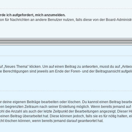
erde ich aufgefordert, mich anzumelden.
ktion für Nachrichten an andere Benutzer nutzen, falls diese von der Board-Adminis
 „Neues Thema“ klicken. Um auf einen Beitrag zu antworten, musst du auf „Antwort
ne Berechtigungen sind jeweils am Ende der Foren- und der Beitragsansicht aufgelist
ur deine eigenen Beiträge bearbeiten oder löschen. Du kannst einen Beitrag bearb
einen begrenzten Zeitraum nach seiner Erstellung möglich. Wenn bereits jemand auf d
hl die Anzahl als auch der letzte Zeitpunkt der Bearbeitungen angezeigt. Dieser H
nen Beitrag überarbeitet hat. Diese können jedoch, falls sie es für nötig halten, e
cht löschen können, wenn bereits jemand darauf geantwortet hat.