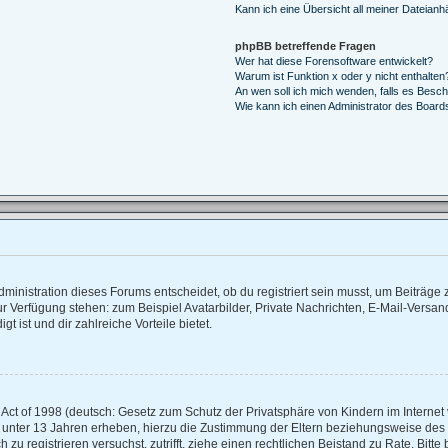
Kann ich eine Übersicht all meiner Dateianh
phpBB betreffende Fragen
Wer hat diese Forensoftware entwickelt?
Warum ist Funktion x oder y nicht enthalten
An wen soll ich mich wenden, falls es Besc
Wie kann ich einen Administrator des Board
inistration dieses Forums entscheidet, ob du registriert sein musst, um Beiträge zu 
zur Verfügung stehen: zum Beispiel Avatarbilder, Private Nachrichten, E-Mail-Versan
t ist und dir zahlreiche Vorteile bietet.
ct of 1998 (deutsch: Gesetz zum Schutz der Privatsphäre von Kindern im Internet v
 unter 13 Jahren erheben, hierzu die Zustimmung der Eltern beziehungsweise des
ch zu registrieren versuchst, zutrifft, ziehe einen rechtlichen Beistand zu Rate. Bi