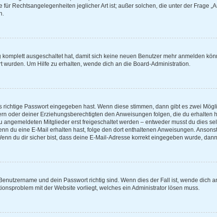
e für Rechtsangelegenheiten jeglicher Art ist; außer solchen, die unter der Frage 
n.
ng komplett ausgeschaltet hat, damit sich keine neuen Benutzer mehr anmelden kön
t wurden. Um Hilfe zu erhalten, wende dich an die Board-Administration.
s richtige Passwort eingegeben hast. Wenn diese stimmen, dann gibt es zwei Mög
ltern oder deiner Erziehungsberechtigten den Anweisungen folgen, die du erhalten h
eu angemeldeten Mitglieder erst freigeschaltet werden – entweder musst du dies selb
t. Wenn du eine E-Mail erhalten hast, folge den dort enthaltenen Anweisungen. Anso
Wenn du dir sicher bist, dass deine E-Mail-Adresse korrekt eingegeben wurde, dann 
 Benutzername und dein Passwort richtig sind. Wenn dies der Fall ist, wende dich 
ationsproblem mit der Website vorliegt, welches ein Administrator lösen muss.