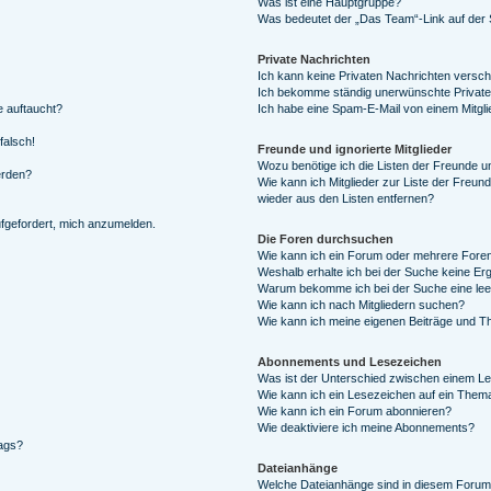
Was ist eine Hauptgruppe?
Was bedeutet der „Das Team“-Link auf der S
Private Nachrichten
Ich kann keine Privaten Nachrichten versch
Ich bekomme ständig unerwünschte Private
e auftaucht?
Ich habe eine Spam-E-Mail von einem Mitgli
falsch!
Freunde und ignorierte Mitglieder
Wozu benötige ich die Listen der Freunde un
erden?
Wie kann ich Mitglieder zur Liste der Freund
wieder aus den Listen entfernen?
ufgefordert, mich anzumelden.
Die Foren durchsuchen
Wie kann ich ein Forum oder mehrere For
Weshalb erhalte ich bei der Suche keine Er
Warum bekomme ich bei der Suche eine lee
Wie kann ich nach Mitgliedern suchen?
Wie kann ich meine eigenen Beiträge und T
Abonnements und Lesezeichen
Was ist der Unterschied zwischen einem L
Wie kann ich ein Lesezeichen auf ein Them
Wie kann ich ein Forum abonnieren?
Wie deaktiviere ich meine Abonnements?
rags?
Dateianhänge
Welche Dateianhänge sind in diesem Forum