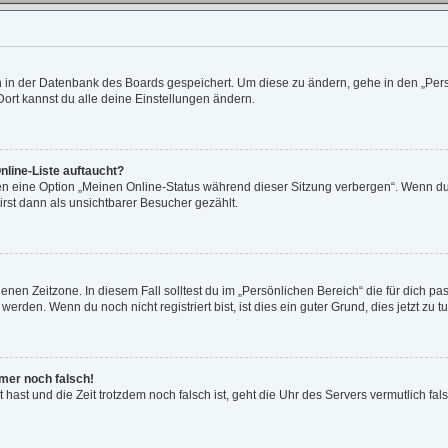
en in der Datenbank des Boards gespeichert. Um diese zu ändern, gehe in den „Pers
ort kannst du alle deine Einstellungen ändern.
nline-Liste auftaucht?
gen eine Option „Meinen Online-Status während dieser Sitzung verbergen“. Wenn du 
rst dann als unsichtbarer Besucher gezählt.
enen Zeitzone. In diesem Fall solltest du im „Persönlichen Bereich“ die für dich pas
rden. Wenn du noch nicht registriert bist, ist dies ein guter Grund, dies jetzt zu tu
mmer noch falsch!
lt hast und die Zeit trotzdem noch falsch ist, geht die Uhr des Servers vermutlich fa