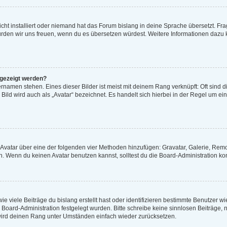
cht installiert oder niemand hat das Forum bislang in deine Sprache übersetzt. Fra
t, würden wir uns freuen, wenn du es übersetzen würdest. Weitere Informationen daz
ngezeigt werden?
rnamen stehen. Eines dieser Bilder ist meist mit deinem Rang verknüpft: Oft sind d
ild wird auch als „Avatar“ bezeichnet. Es handelt sich hierbei in der Regel um ei
n Avatar über eine der folgenden vier Methoden hinzufügen: Gravatar, Galerie, Re
 Wenn du keinen Avatar benutzen kannst, solltest du die Board-Administration kon
e viele Beiträge du bislang erstellt hast oder identifizieren bestimmte Benutzer 
er Board-Administration festgelegt wurden. Bitte schreibe keine sinnlosen Beiträg
 wird deinen Rang unter Umständen einfach wieder zurücksetzen.