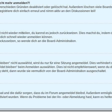
 nicht mehr anmelden?!
verschieden Gründen deaktiviert oder gelöscht hat. Außerdem löschen viele Boards 
istriere dich einfach erneut und nimm aktiv an den Diskussionen teil!
rt nicht wieder mitteilen, du kannst es jedoch zurücksetzen. Dies machst du, indem
u dich schnell wieder anmelden können.
rückzusetzen, so wende dich an die Board-Administration.
ben“ nicht auswählst, wirst du nur für eine Sitzung angemeldet. Dies verhindert 
et bleiben“ beim Anmelden auswählen. Dies ist nicht empfehlenswert, wenn du di
g steht, dann wurde sie vermutlich von der Board-Administration ausgeschaltet.
lt hat und die dafür sorgen, dass du im Forum angemeldet bleibst. Außerdem ermögl
ktiviert wurden. Wenn du Probleme bei der An- oder Abmeldung hast, kann es helfe