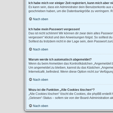
Ich habe mich vor einiger Zeit registriert, kann mich aber
Es kann sein, dass ein Administrator dein Benutzerkonto aus 
geschrieben haben, um die Datenbankgröße zu verringern. Reg
Nach oben
Ich habe mein Passwort vergessen!
Das ist nicht schlimm! Wir können dir zwar dein altes Passwo
vergessen“ klickst und den Anweisungen folgst. So solltest d
Solltest du trotzdem nicht in der Lage sein, dein Passwort zu
Nach oben
Warum werde ich automatisch abgemeldet?
Wenn du beim Anmelden das Kontrollkästchen „Angemeldet blei
Um angemeldet zu bleiben, kannst du das Kästchen „Angemeld
Internetcafé, befindest. Wenn diese Option nicht zur Verfügun
Nach oben
Wozu ist die Funktion „Alle Cookies löschen“?
„Alle Cookies löschen“ löscht die Cookies, die phpBB erstel
„Gelesen“-Status – sofern sie von der Board-Administration a
Nach oben