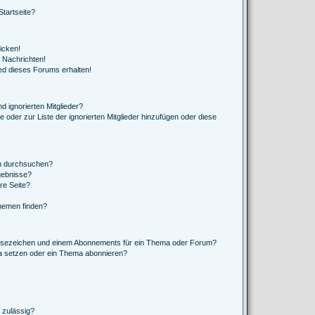
tartseite?
icken!
 Nachrichten!
ed dieses Forums erhalten!
d ignorierten Mitglieder?
e oder zur Liste der ignorierten Mitglieder hinzufügen oder diese
en durchsuchen?
gebnisse?
re Seite?
hemen finden?
esezeichen und einem Abonnements für ein Thema oder Forum?
a setzen oder ein Thema abonnieren?
 zulässig?