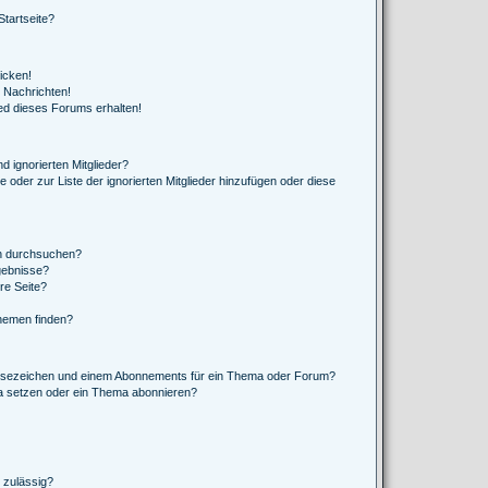
tartseite?
icken!
 Nachrichten!
ed dieses Forums erhalten!
d ignorierten Mitglieder?
e oder zur Liste der ignorierten Mitglieder hinzufügen oder diese
en durchsuchen?
gebnisse?
re Seite?
hemen finden?
esezeichen und einem Abonnements für ein Thema oder Forum?
a setzen oder ein Thema abonnieren?
 zulässig?