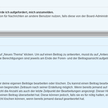
erde ich aufgefordert, mich anzumelden.
ktion für Nachrichten an andere Benutzer nutzen, falls diese von der Board-Adminis
 „Neues Thema“ klicken. Um auf einen Beitrag zu antworten, musst du auf „Antwort
ne Berechtigungen sind jeweils am Ende der Foren- und der Beitragsansicht aufgelist
ur deine eigenen Beiträge bearbeiten oder löschen. Du kannst einen Beitrag bearb
einen begrenzten Zeitraum nach seiner Erstellung möglich. Wenn bereits jemand auf d
hl die Anzahl als auch der letzte Zeitpunkt der Bearbeitungen angezeigt. Dieser H
nen Beitrag überarbeitet hat. Diese können jedoch, falls sie es für nötig halten, e
cht löschen können, wenn bereits jemand darauf geantwortet hat.