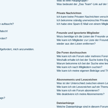
Was ist eine Hauptgruppe?
Was bedeutet der „Das Team“-Link auf der S
Private Nachrichten
Ich kann keine Privaten Nachrichten versch
Ich bekomme ständig unerwünschte Private
e auftaucht?
Ich habe eine Spam-E-Mail von einem Mitgli
falsch!
Freunde und ignorierte Mitglieder
Wozu benötige ich die Listen der Freunde un
erden?
Wie kann ich Mitglieder zur Liste der Freund
wieder aus den Listen entfernen?
ufgefordert, mich anzumelden.
Die Foren durchsuchen
Wie kann ich ein Forum oder mehrere For
Weshalb erhalte ich bei der Suche keine Er
Warum bekomme ich bei der Suche eine lee
Wie kann ich nach Mitgliedern suchen?
Wie kann ich meine eigenen Beiträge und T
Abonnements und Lesezeichen
Was ist der Unterschied zwischen einem L
Wie kann ich ein Lesezeichen auf ein Them
Wie kann ich ein Forum abonnieren?
Wie deaktiviere ich meine Abonnements?
rags?
Dateianhänge
Welche Dateianhänge sind in diesem Forum