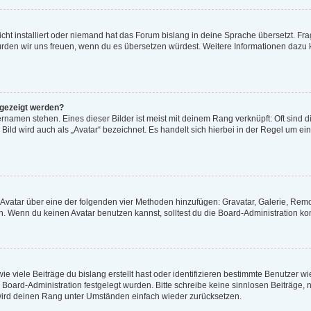
cht installiert oder niemand hat das Forum bislang in deine Sprache übersetzt. Fra
t, würden wir uns freuen, wenn du es übersetzen würdest. Weitere Informationen daz
ngezeigt werden?
rnamen stehen. Eines dieser Bilder ist meist mit deinem Rang verknüpft: Oft sind d
ild wird auch als „Avatar“ bezeichnet. Es handelt sich hierbei in der Regel um ei
n Avatar über eine der folgenden vier Methoden hinzufügen: Gravatar, Galerie, Re
 Wenn du keinen Avatar benutzen kannst, solltest du die Board-Administration kon
e viele Beiträge du bislang erstellt hast oder identifizieren bestimmte Benutzer 
er Board-Administration festgelegt wurden. Bitte schreibe keine sinnlosen Beiträg
 wird deinen Rang unter Umständen einfach wieder zurücksetzen.