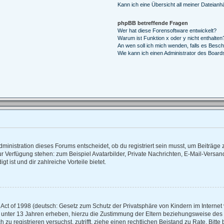
Kann ich eine Übersicht all meiner Dateianh
phpBB betreffende Fragen
Wer hat diese Forensoftware entwickelt?
Warum ist Funktion x oder y nicht enthalten
An wen soll ich mich wenden, falls es Besc
Wie kann ich einen Administrator des Board
inistration dieses Forums entscheidet, ob du registriert sein musst, um Beiträge zu 
zur Verfügung stehen: zum Beispiel Avatarbilder, Private Nachrichten, E-Mail-Versan
t ist und dir zahlreiche Vorteile bietet.
ct of 1998 (deutsch: Gesetz zum Schutz der Privatsphäre von Kindern im Internet v
 unter 13 Jahren erheben, hierzu die Zustimmung der Eltern beziehungsweise des
ch zu registrieren versuchst, zutrifft, ziehe einen rechtlichen Beistand zu Rate. Bi