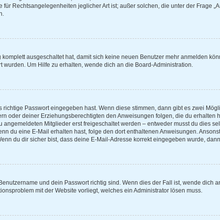
e für Rechtsangelegenheiten jeglicher Art ist; außer solchen, die unter der Frage 
n.
ng komplett ausgeschaltet hat, damit sich keine neuen Benutzer mehr anmelden kön
t wurden. Um Hilfe zu erhalten, wende dich an die Board-Administration.
s richtige Passwort eingegeben hast. Wenn diese stimmen, dann gibt es zwei Mög
ltern oder deiner Erziehungsberechtigten den Anweisungen folgen, die du erhalten h
eu angemeldeten Mitglieder erst freigeschaltet werden – entweder musst du dies selb
t. Wenn du eine E-Mail erhalten hast, folge den dort enthaltenen Anweisungen. Anso
Wenn du dir sicher bist, dass deine E-Mail-Adresse korrekt eingegeben wurde, dann 
 Benutzername und dein Passwort richtig sind. Wenn dies der Fall ist, wende dich 
ationsproblem mit der Website vorliegt, welches ein Administrator lösen muss.