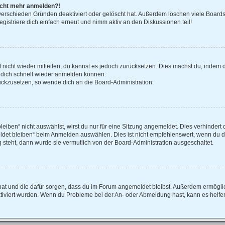
 nicht mehr anmelden?!
verschieden Gründen deaktiviert oder gelöscht hat. Außerdem löschen viele Boards 
istriere dich einfach erneut und nimm aktiv an den Diskussionen teil!
rt nicht wieder mitteilen, du kannst es jedoch zurücksetzen. Dies machst du, indem
u dich schnell wieder anmelden können.
rückzusetzen, so wende dich an die Board-Administration.
ben“ nicht auswählst, wirst du nur für eine Sitzung angemeldet. Dies verhindert 
et bleiben“ beim Anmelden auswählen. Dies ist nicht empfehlenswert, wenn du di
g steht, dann wurde sie vermutlich von der Board-Administration ausgeschaltet.
lt hat und die dafür sorgen, dass du im Forum angemeldet bleibst. Außerdem ermögl
ktiviert wurden. Wenn du Probleme bei der An- oder Abmeldung hast, kann es helfe