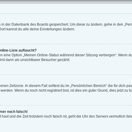
en in der Datenbank des Boards gespeichert. Um diese zu ändern, gehe in den „Pers
ort kannst du alle deine Einstellungen ändern.
nline-Liste auftaucht?
gen eine Option „Meinen Online-Status während dieser Sitzung verbergen“. Wenn du 
rst dann als unsichtbarer Besucher gezählt.
enen Zeitzone. In diesem Fall solltest du im „Persönlichen Bereich“ die für dich pas
rden. Wenn du noch nicht registriert bist, ist dies ein guter Grund, dies jetzt zu tu
mmer noch falsch!
lt hast und die Zeit trotzdem noch falsch ist, geht die Uhr des Servers vermutlich fa