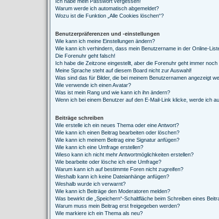
Ich habe mein Passwort vergessen!
Warum werde ich automatisch abgemeldet?
Wozu ist die Funktion „Alle Cookies löschen“?
Benutzerpräferenzen und -einstellungen
Wie kann ich meine Einstellungen ändern?
Wie kann ich verhindern, dass mein Benutzername in der Online-List
Die Forenuhr geht falsch!
Ich habe die Zeitzone eingestellt, aber die Forenuhr geht immer noch 
Meine Sprache steht auf diesem Board nicht zur Auswahl!
Was sind das für Bilder, die bei meinem Benutzernamen angezeigt w
Wie verwende ich einen Avatar?
Was ist mein Rang und wie kann ich ihn ändern?
Wenn ich bei einem Benutzer auf den E-Mail-Link klicke, werde ich a
Beiträge schreiben
Wie erstelle ich ein neues Thema oder eine Antwort?
Wie kann ich einen Beitrag bearbeiten oder löschen?
Wie kann ich meinem Beitrag eine Signatur anfügen?
Wie kann ich eine Umfrage erstellen?
Wieso kann ich nicht mehr Antwortmöglichkeiten erstellen?
Wie bearbeite oder lösche ich eine Umfrage?
Warum kann ich auf bestimmte Foren nicht zugreifen?
Weshalb kann ich keine Dateianhänge anfügen?
Weshalb wurde ich verwarnt?
Wie kann ich Beiträge den Moderatoren melden?
Was bewirkt die „Speichern“-Schaltfläche beim Schreiben eines Beit
Warum muss mein Beitrag erst freigegeben werden?
Wie markiere ich ein Thema als neu?