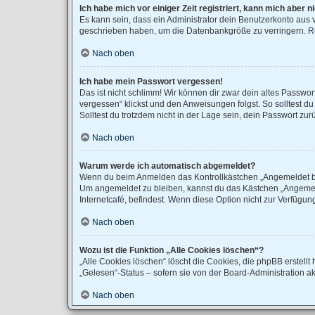
Ich habe mich vor einiger Zeit registriert, kann mich aber
Es kann sein, dass ein Administrator dein Benutzerkonto aus 
geschrieben haben, um die Datenbankgröße zu verringern. Reg
Nach oben
Ich habe mein Passwort vergessen!
Das ist nicht schlimm! Wir können dir zwar dein altes Passwo
vergessen“ klickst und den Anweisungen folgst. So solltest d
Solltest du trotzdem nicht in der Lage sein, dein Passwort zu
Nach oben
Warum werde ich automatisch abgemeldet?
Wenn du beim Anmelden das Kontrollkästchen „Angemeldet blei
Um angemeldet zu bleiben, kannst du das Kästchen „Angemeld
Internetcafé, befindest. Wenn diese Option nicht zur Verfügun
Nach oben
Wozu ist die Funktion „Alle Cookies löschen“?
„Alle Cookies löschen“ löscht die Cookies, die phpBB erstel
„Gelesen“-Status – sofern sie von der Board-Administration a
Nach oben