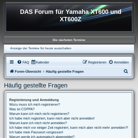
DAS Forum für Yamaha XT600 und
XT600Z
Die nächsten Termine
Anzeige der Termine für heute ausschalten
FAQ
Kalender
Registrieren
Anmelden
S
Foren-Übersicht
Häufig gestellte Fragen
u
Häufig gestellte Fragen
c
h
Registrierung und Anmeldung
e
Wozu muss ich mich registrieren?
Was ist COPPA?
Warum kann ich mich nicht registrieren?
Ich habe mich registriert, kann mich aber nicht anmelden!
Warum kann ich mich nicht anmelden?
Ich habe mich vor einiger Zeit registriert, kann mich aber nicht mehr anmelden?!
Ich habe mein Passwort vergessen!
Warum werde ich automatisch abgemeldet?