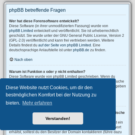
phpBB betreffende Fragen
Wer hat diese Forensoftware entwickelt?
Diese Software (in ihrer unmodifizierten Fassung) wurde von
phpBB Limited
entwickelt und veröffentlicht. Sie ist urheberrechtlich
geschützt. Sie wurde unter der GNU General Public License, Version 2
(GPL-2.0) veröffentlicht und kann frei vertrieben werden. Weitere
Details findest du
auf der Seite von phpBB Limited
. Eine
deutschsprachige Anlaufstelle ist unter
phpBB.de
zu finden.
Nach oben
Warum ist Funktion x oder y nicht enthalten?
Diese Software wurde von phpBB Limited geschrieben. Wenn du
denkst, dass eine Funktion implementiert werden sollte, dann besuche
phpBB Ideas
, wo du deine Stimme für bestehende Vorschläge abgeben
Diese Website nutzt Cookies, um dir den
oder neue Funktionen vorschlagen kannst.
bestmöglichen Komfort bei der Nutzung zu
Nach oben
bieten.
Mehr erfahren
An wen soll ich mich wenden, falls es Beschwerden oder juristische
Anfragen zu diesem Forum gibt?
Verstanden!
Jeder Administrator, der auf der „Das Team“-Seite aufgeführt ist, ist ein
geeigneter Kontakt für deine Beschwerde. Wenn du so keine Antwort
erhältst, solltest du den Besitzer der Domain kontaktieren (führe dazu