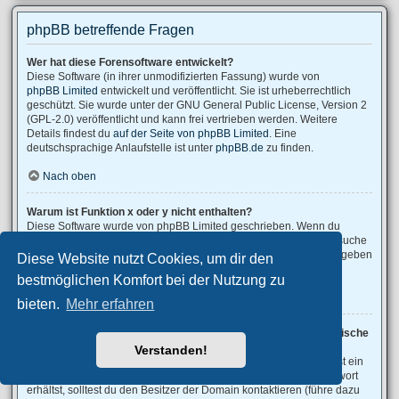
phpBB betreffende Fragen
Wer hat diese Forensoftware entwickelt?
Diese Software (in ihrer unmodifizierten Fassung) wurde von
phpBB Limited
entwickelt und veröffentlicht. Sie ist urheberrechtlich
geschützt. Sie wurde unter der GNU General Public License, Version 2
(GPL-2.0) veröffentlicht und kann frei vertrieben werden. Weitere
Details findest du
auf der Seite von phpBB Limited
. Eine
deutschsprachige Anlaufstelle ist unter
phpBB.de
zu finden.
Nach oben
Warum ist Funktion x oder y nicht enthalten?
Diese Software wurde von phpBB Limited geschrieben. Wenn du
denkst, dass eine Funktion implementiert werden sollte, dann besuche
phpBB Ideas
, wo du deine Stimme für bestehende Vorschläge abgeben
Diese Website nutzt Cookies, um dir den
oder neue Funktionen vorschlagen kannst.
bestmöglichen Komfort bei der Nutzung zu
Nach oben
bieten.
Mehr erfahren
An wen soll ich mich wenden, falls es Beschwerden oder juristische
Anfragen zu diesem Forum gibt?
Verstanden!
Jeder Administrator, der auf der „Das Team“-Seite aufgeführt ist, ist ein
geeigneter Kontakt für deine Beschwerde. Wenn du so keine Antwort
erhältst, solltest du den Besitzer der Domain kontaktieren (führe dazu