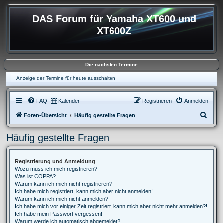
DAS Forum für Yamaha XT600 und
XT600Z
Die nächsten Termine
Anzeige der Termine für heute ausschalten
FAQ
Kalender
Registrieren
Anmelden
S
Foren-Übersicht
Häufig gestellte Fragen
u
Häufig gestellte Fragen
c
h
Registrierung und Anmeldung
e
Wozu muss ich mich registrieren?
Was ist COPPA?
Warum kann ich mich nicht registrieren?
Ich habe mich registriert, kann mich aber nicht anmelden!
Warum kann ich mich nicht anmelden?
Ich habe mich vor einiger Zeit registriert, kann mich aber nicht mehr anmelden?!
Ich habe mein Passwort vergessen!
Warum werde ich automatisch abgemeldet?