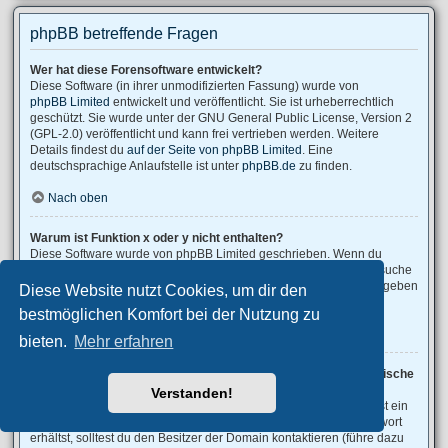
phpBB betreffende Fragen
Wer hat diese Forensoftware entwickelt?
Diese Software (in ihrer unmodifizierten Fassung) wurde von
phpBB Limited
entwickelt und veröffentlicht. Sie ist urheberrechtlich
geschützt. Sie wurde unter der GNU General Public License, Version 2
(GPL-2.0) veröffentlicht und kann frei vertrieben werden. Weitere
Details findest du
auf der Seite von phpBB Limited
. Eine
deutschsprachige Anlaufstelle ist unter
phpBB.de
zu finden.
Nach oben
Warum ist Funktion x oder y nicht enthalten?
Diese Software wurde von phpBB Limited geschrieben. Wenn du
denkst, dass eine Funktion implementiert werden sollte, dann besuche
phpBB Ideas
, wo du deine Stimme für bestehende Vorschläge abgeben
Diese Website nutzt Cookies, um dir den
oder neue Funktionen vorschlagen kannst.
bestmöglichen Komfort bei der Nutzung zu
Nach oben
bieten.
Mehr erfahren
An wen soll ich mich wenden, falls es Beschwerden oder juristische
Anfragen zu diesem Forum gibt?
Verstanden!
Jeder Administrator, der auf der „Das Team“-Seite aufgeführt ist, ist ein
geeigneter Kontakt für deine Beschwerde. Wenn du so keine Antwort
erhältst, solltest du den Besitzer der Domain kontaktieren (führe dazu