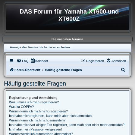
DAS Forum für Yamaha XT600 und
XT600Z
Die nächsten Termine
Anzeige der Termine für heute ausschalten
FAQ
Kalender
Registrieren
Anmelden
S
Foren-Übersicht
Häufig gestellte Fragen
u
Häufig gestellte Fragen
c
h
Registrierung und Anmeldung
e
Wozu muss ich mich registrieren?
Was ist COPPA?
Warum kann ich mich nicht registrieren?
Ich habe mich registriert, kann mich aber nicht anmelden!
Warum kann ich mich nicht anmelden?
Ich habe mich vor einiger Zeit registriert, kann mich aber nicht mehr anmelden?!
Ich habe mein Passwort vergessen!
Warum werde ich automatisch abgemeldet?