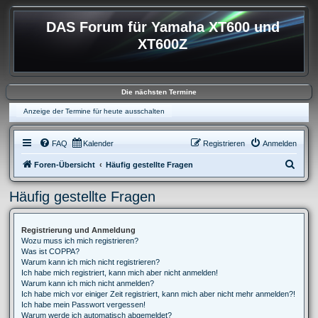
DAS Forum für Yamaha XT600 und
XT600Z
Die nächsten Termine
Anzeige der Termine für heute ausschalten
FAQ
Kalender
Registrieren
Anmelden
S
Foren-Übersicht
Häufig gestellte Fragen
u
Häufig gestellte Fragen
c
h
Registrierung und Anmeldung
e
Wozu muss ich mich registrieren?
Was ist COPPA?
Warum kann ich mich nicht registrieren?
Ich habe mich registriert, kann mich aber nicht anmelden!
Warum kann ich mich nicht anmelden?
Ich habe mich vor einiger Zeit registriert, kann mich aber nicht mehr anmelden?!
Ich habe mein Passwort vergessen!
Warum werde ich automatisch abgemeldet?