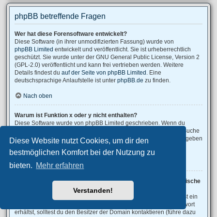
phpBB betreffende Fragen
Wer hat diese Forensoftware entwickelt?
Diese Software (in ihrer unmodifizierten Fassung) wurde von
phpBB Limited
entwickelt und veröffentlicht. Sie ist urheberrechtlich
geschützt. Sie wurde unter der GNU General Public License, Version 2
(GPL-2.0) veröffentlicht und kann frei vertrieben werden. Weitere
Details findest du
auf der Seite von phpBB Limited
. Eine
deutschsprachige Anlaufstelle ist unter
phpBB.de
zu finden.
Nach oben
Warum ist Funktion x oder y nicht enthalten?
Diese Software wurde von phpBB Limited geschrieben. Wenn du
denkst, dass eine Funktion implementiert werden sollte, dann besuche
phpBB Ideas
, wo du deine Stimme für bestehende Vorschläge abgeben
Diese Website nutzt Cookies, um dir den
oder neue Funktionen vorschlagen kannst.
bestmöglichen Komfort bei der Nutzung zu
Nach oben
bieten.
Mehr erfahren
An wen soll ich mich wenden, falls es Beschwerden oder juristische
Anfragen zu diesem Forum gibt?
Verstanden!
Jeder Administrator, der auf der „Das Team“-Seite aufgeführt ist, ist ein
geeigneter Kontakt für deine Beschwerde. Wenn du so keine Antwort
erhältst, solltest du den Besitzer der Domain kontaktieren (führe dazu